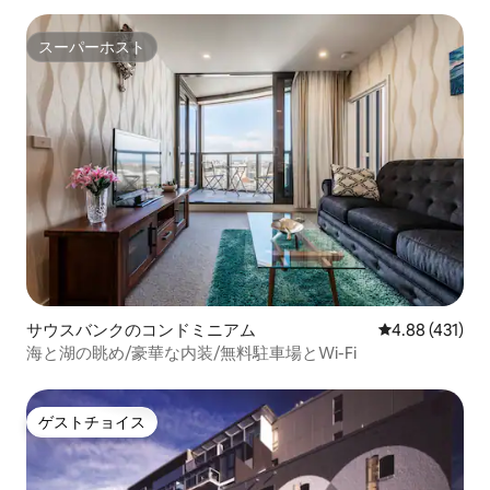
スーパーホスト
スーパーホスト
サウスバンクのコンドミニアム
レビュー431件
4.88 (431)
海と湖の眺め/豪華な内装/無料駐車場とWi-Fi
ゲストチョイス
ゲストチョイス