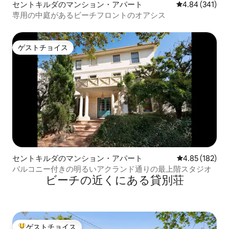
セントキルダのマンション・アパート
レビュー341件
4.84 (341)
専用の中庭があるビーチフロントのオアシス
ゲストチョイス
ゲストチョイス
セントキルダのマンション・アパート
レビュー182件
4.85 (182)
バルコニー付きの明るいアクランド通りの最上階スタジオ
ビーチの近くにある貸別荘
ゲストチョイス