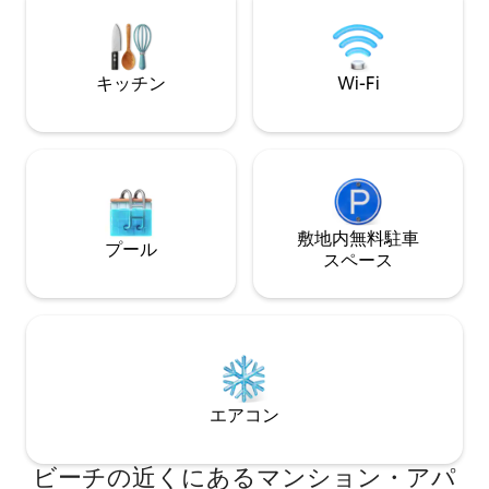
じて、5日以上の長期滞在向けにランドリ
り、カフェ、セン
ー設備を含む追加の部屋があります。 滞
パーク、CBDへ
在中はいつでも携帯電話でゲストの皆様
できる理想的なロ
にご連絡いたします。 宿泊施設でお迎え
スペースは1台分
キッチン
Wi-Fi
し、快適にお過ごしいただくようにお手
用駐車スペースもあります
伝いすることもできますし、より便利な
ェックインとレイ
場合は鍵を鍵ボックスに入れておくこと
能です。
もできます。 セントキルダウェストのビ
ーチの真向かいに位置するアパートは、
自然と文化の両方の楽しみに近いです。
有名なビーコンズフィールド・パレー
ド・プロムナードを散歩したり、セン
敷地内無料駐⁠車
プール
ト・キルダ・シー・バスでリラックスし
ス⁠ペ⁠ー⁠ス
たり、街、文化センター、スポーツアリ
ーナへの便利な交通機関を利用したり、
賑やかな近所のカフェや向かいのレスト
ランで夕日を眺めたりできます。 アパー
トのすぐ裏には12番の路面電車が走って
おり、市内につながっています。 サウス
メルボルンを通り、コリンズストリート
エアコン
沿いに走っているので、テニスセンター
やMCGへのアクセスが簡単です。 徒歩5
分の場所にある96番は、バークストリー
ビーチの近くにあるマンション・アパ
トを下りてカールトンとフィッツロイに