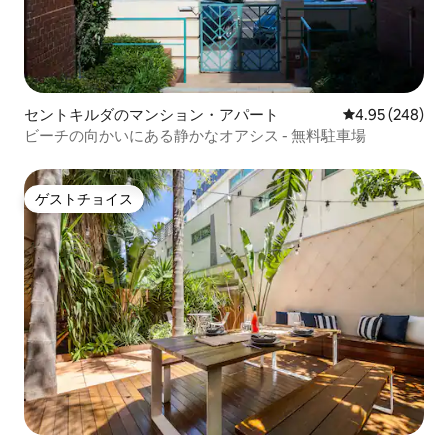
セントキルダのマンション・アパート
レビュー248件
4.95 (248)
ビーチの向かいにある静かなオアシス - 無料駐車場
ゲストチョイス
ゲストチョイス