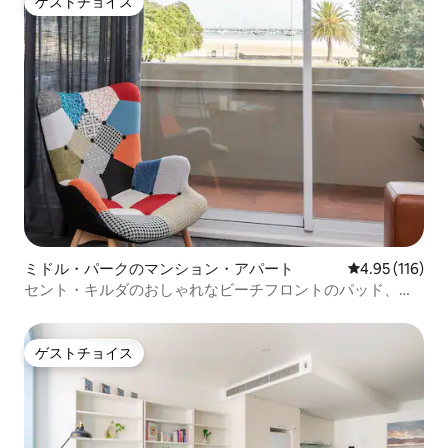
ゲストチョイス
ゲストチョイス
ミドル・パークのマンション・アパート
レビュー116件
4.95 (116)
セント・キルダのおしゃれなビーチフロントのパッド、月
割
ゲストチョイス
ゲストチョイス