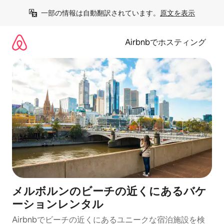
コ
一部の情報は自動翻訳されています。
原文を表示
ン
テ
ン
Airbnbでホスティング
ツ
に
ス
キ
ッ
プ
メルボルンのビーチの近くにあるバケ
ーションレンタル
Airbnbでビーチの近くにあるユニークな宿泊施設を検