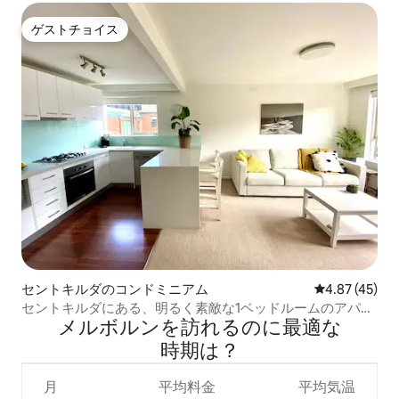
ゲストチョイス
ゲストチョイス
セントキルダのコンドミニアム
レビュー45件
4.87 (45)
セントキルダにある、明るく素敵な1ベッドルームのアパー
メルボルンを訪⁠れ⁠るの⁠に最⁠適⁠な
ト
時⁠期⁠は⁠？
月
平均料金
平均気温