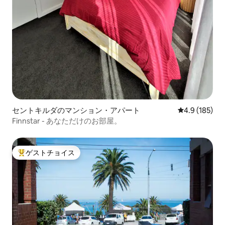
セントキルダのマンション・アパート
レビュー185
4.9 (185)
Finnstar - あなただけのお部屋。
ゲストチョイス
大好評のゲストチョイスです。