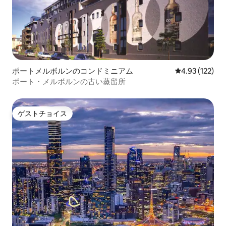
ポートメルボルンのコンドミニアム
レビュー122件
4.93 (122)
ポート・メルボルンの古い蒸留所
ゲストチョイス
ゲストチョイス