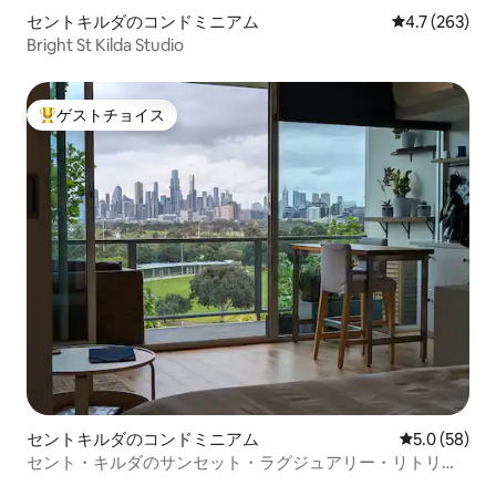
セントキルダのコンドミニアム
レビュー263
4.7 (263)
Bright St Kilda Studio
ゲストチョイス
大好評のゲストチョイスです。
セントキルダのコンドミニアム
レビュー58
5.0 (58)
セント・キルダのサンセット・ラグジュアリー・リトリー
ト（1ベッドルーム、駐車場、エアコン）