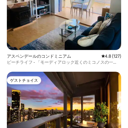
アスペンデールのコンドミニアム
レビュー127
4.8 (127)
ビーチライフ - 「モーディアロック近くのミコノスの一
角！」
ゲストチョイス
ゲストチョイス