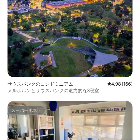
サウスバンクのコンドミニアム
レビュー166件
4.98 (166)
メルボルンとサウスバンクの魅力的な3寝室
スーパーホスト
スーパーホスト