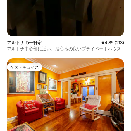
アルトナの一軒家
レビュー213件
4.89 (213)
アルトナ中心部に近い、居心地の良いプライベートハウス
ゲストチョイス
ゲストチョイス