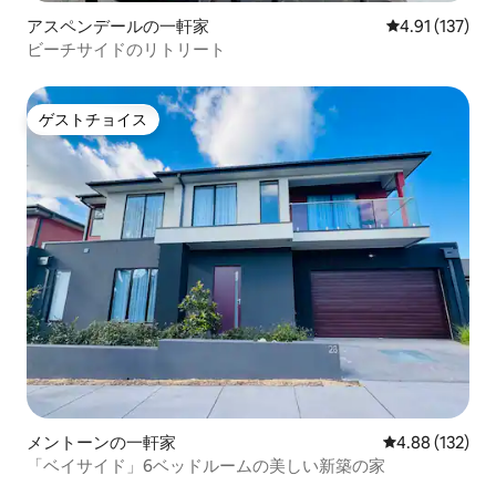
アスペンデールの一軒家
レビュー137
4.91 (137)
ビーチサイドのリトリート
ゲストチョイス
ゲストチョイス
メントーンの一軒家
レビュー132件
4.88 (132)
「ベイサイド」6ベッドルームの美しい新築の家