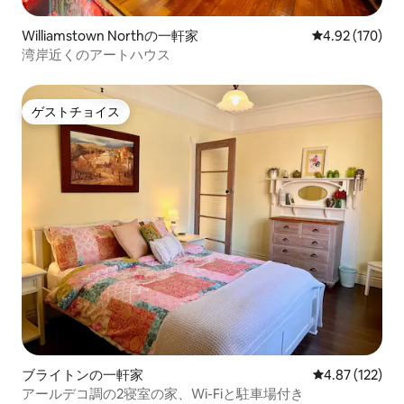
Williamstown Northの一軒家
レビュー170件
4.92 (170)
湾岸近くのアートハウス
ゲストチョイス
ゲストチョイス
ブライトンの一軒家
レビュー122件
4.87 (122)
アールデコ調の2寝室の家、Wi-Fiと駐車場付き