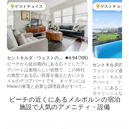
ゲストチョイス
ゲストチョイス
大好評のゲストチョイスです。
大好評のゲストチ
セントキルダ・ウェストの
レビュー105件、5つ星中4.94
4.94 (105)
マンション・アパート
ビーチから徒歩圏内にある広々としたア
セントキルダのマ
ールデコ風アパート
アパートは素晴らしい状態で、この時代
ン・アパート
フィッツロイ通り
の典型である広い部屋を備えた古いスタ
ートスタイル。
セント・キルダの
イルのデコアパートです。 キッチンには
アパート： フィッツロイ通りの「パリエ
Mieleの家電と必要な調理器具がすべて揃
ンド」にあるこの
っています。 冬季にはラウンジルームに
タイリッシュな滞
暖炉があります。 湾の素敵な眺めも楽し
ビーチの近くにあるメルボルンの宿泊
い。リビング/ダイ
めます。 アパートは、独立したキッチ
ン、2つの寝室を
施設で人気のアメニティ・設備
ン、ダイニングルーム、ラウンジルー
ーでリラックスし
ム、寝室2室、バスルーム2室で構成され
ルのインフィニテ
ています。 アパートを予約するゲストは
共用の屋外スペー
すべての部屋を利用できます。 必要に応
す。アルバートパ