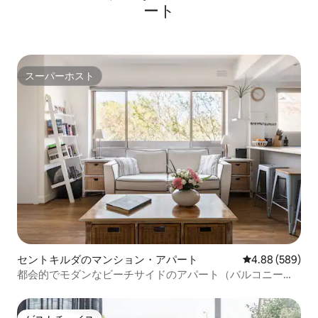
ート
入るライトレールです。 このエリアに
は、レンタカーやタクシー、Uberがたく
さんあります。 紅茶とコーヒーを含む朝
食用の無料用品が用意されています。 両
方のバスルームにシャンプー、コンディ
ショナー、ボディーウォッシュが備わっ
スーパーホスト
スーパーホスト
ています。 ヘアドライヤーとヘアストレ
ートアイロンがあり便利です。 必要に応
じて、買い物かごをご用意することもで
きますし、ご予算とリストをもとに買い
物をすることもできます。
セントキルダのマンション・アパート
レビュー589件
4.88 (589)
都会的でモダンなビーチサイドのアパート（バルコニー付
き）