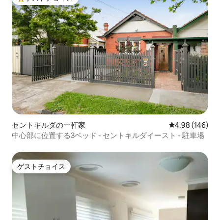
大好評のゲストチョイスです。
セントキルダの一軒家
レビュー146件
4.98 (146)
中心部に位置する3ベッド - セントキルダイースト - 駐車場
ゲストチョイス
ゲストチョイス