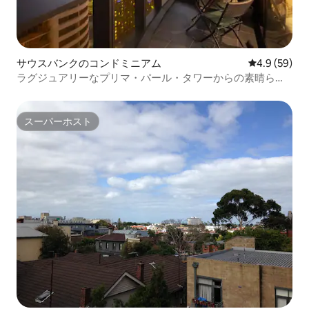
サウスバンクのコンドミニアム
レビュー59
4.9 (59)
ラグジュアリーなプリマ・パール・タワーからの素晴らし
い眺め
スーパーホスト
スーパーホスト