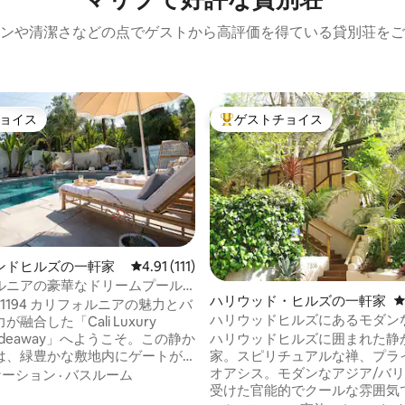
ンや清潔さなどの点でゲストから高評価を得ている貸別荘をご
ョイス
ゲストチョイス
ョイス
大好評のゲストチョイスです。
中4.99つ星の平均評価
ンドヒルズの一軒家
レビュー111件、5つ星中4.91つ星の平均評価
4.91 (111)
ルニアの豪華なドリームプール
ハリウッド・ヒルズの一軒家
ゲストスイート
ォルニアの魅力とバ
ハリウッドヒルズにあるモダン
融合した「Cali Luxury
禅スパのリトリート
 Hideaway」へようこそ。この静か
ハリウッドヒルズに囲まれた静
は、緑豊かな敷地内にゲートが
家。スピリチュアルな禅、プラ
ており、素晴らしい塩水プール
オアシス。モダンなアジア/バ
ケーション
·
バスルーム
備えています。エレガントなリ
受けた官能的でクールな雰囲気