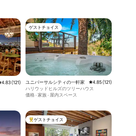
ゲストチョイス
ゲストチョイス
ユニバーサルシティの一軒家
レビュー121件、5つ星
4.85 (121)
レビュー121件、5つ星中4.83つ星の平均評価
4.83 (121)
ハリウッドヒルズのツリーハウス
価格
·
家族
·
屋内スペース
ゲストチョイス
大好評のゲストチョイスです。