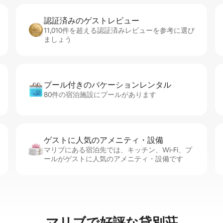
認証済みのゲ⁠ス⁠ト⁠レ⁠ビ⁠ュ⁠ー
11,010件を超える認証済みレビューを参考に選び
ましょう
プール付きのバ⁠ケ⁠ー⁠シ⁠ョ⁠ンレ⁠ン⁠タ⁠ル
80件の宿泊施設にプールがあります
ゲストに人⁠気⁠のア⁠メ⁠ニ⁠テ⁠ィ・設⁠備
マリブにある宿泊先では、キッチン、Wi-Fi、プ
ールがゲストに人気のアメニティ・設備です
マリブで好評な貸別荘