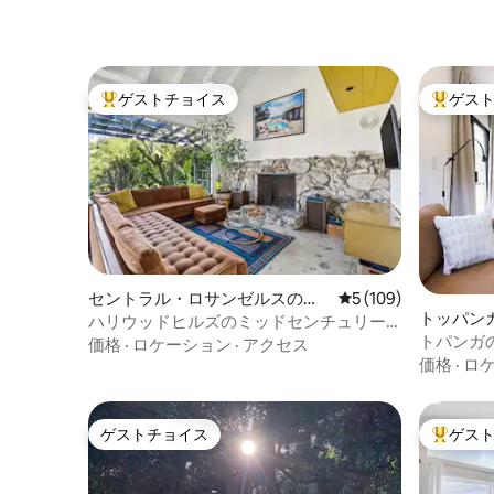
ゲストチョイス
ゲス
大好評のゲストチョイスです。
大好評の
セントラル・ロサンゼルスの一
レビュー109件、5
5 (109)
トッパン
軒家
ハリウッドヒルズのミッドセンチュリー
トパンガ
スタイルの家、名所の眺望！
価格
·
ロケーション
·
アクセス
名様向け）
価格
·
ロ
ゲストチョイス
ゲス
ゲストチョイス
大好評の