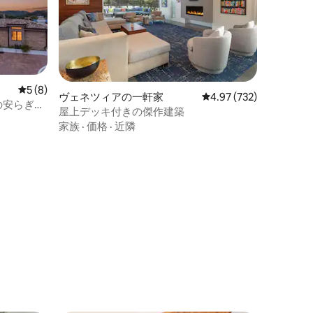
レビュー8件、5つ星中5つ星の平均評価
5 (8)
ヴェネツィアの一軒家
レビュー732件、5つ星
4.97 (732)
の安らぎの
屋上デッキ付きの傑作建築
楽しめる
家族
·
価格
·
近隣