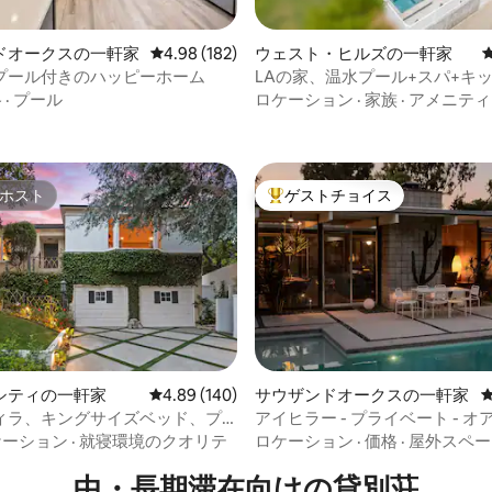
ドオークスの一軒家
レビュー182件、5つ星中4.98つ星の平均評価
4.98 (182)
ウェスト・ヒルズの一軒家
プール付きのハッピーホーム
LAの家、温水プール+スパ+キ
4.99つ星の平均評価
ゾーン、マリブ近く
格
·
プール
ロケーション
·
家族
·
アメニティ
ホスト
ゲストチョイス
ホスト
大好評のゲストチョイスです。
4.99つ星の平均評価
シティの一軒家
レビュー140件、5つ星中4.89つ星の平均評価
4.89 (140)
サウザンドオークスの一軒家
ィラ、キングサイズベッド、プ
アイヒラー - プライベート - 
パ
ール＆スパの楽園
ケーション
·
就寝環境のクオリテ
ロケーション
·
価格
·
屋外スペー
中・長期滞在向けの貸別荘