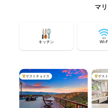
ビングエ
基礎まで、暖房/エアコンシステム、1
クォーツ
マリ
Giga/秒Wi-Fi、11のスピーカーでのイン＆
のキッチ
アウトの配線、映写機＋ 2台の4kテレビ
スルーム
（無料Netflix、HBOMax、AppleTV +
含む3つの
）、レベル2の電気充電器付き2台分の駐
目の寝室
車場を最近改装しました。 注：パーティ
の玄関、
ーや遅くて騒がしい夜は禁止です。 内部=
わってい
1015平方フィート。 デッキ= 300平方フィ
ート。
キッチン
Wi-F
ゲストチョイス
ゲス
大好評のゲストチョイスです。
大好評の