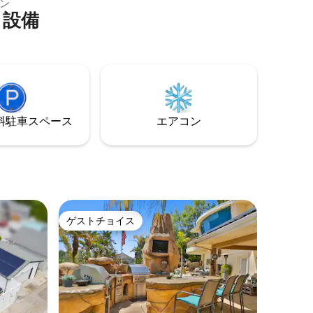
ア、堅材の床、オープンキッチンを備え
適です。
ン
た明るく風通しの良い2400平方フィート
・設備
リラクゼ
のお部屋です。大きなデッキとガーデン
したマス
サンクチュアリから素晴らしい山の景色
専用バス
をお楽しみください！パーティーは禁止
ワーが備
です。予約前にハウスルールをお読みく
でくつろ
ださい。 ビーチからわずか数マイルのと
反応を引
ころにあります！ 通りには3 ～4台分の駐
車スペースがあります。
す。追加の
⁠車ス⁠ペ⁠ー⁠ス
エアコン
します。
ゲストチョイス
ゲストチョイス