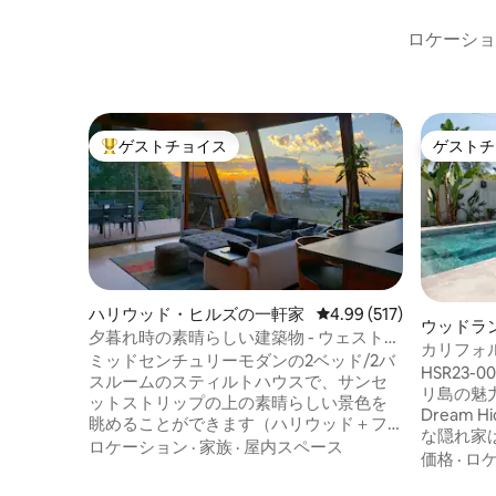
ロケーショ
ゲストチョイス
ゲストチ
大好評のゲストチョイスです。
ゲストチ
ハリウッド・ヒルズの一軒家
レビュー517件、5つ星
4.99 (517)
ウッドラ
夕暮れ時の素晴らしい建築物 - ウェスト・
カリフォ
ハリウッドの素晴らしい景色
ミッドセンチュリーモダンの2ベッド/2バ
隠れ家＋
HSR23-001194 カリフ
スルームのスティルトハウスで、サンセ
リ島の魅力が
ットストリップの上の素晴らしい景色を
Dream
眺めることができます（ハリウッド＋フ
な隠れ家
ェアファックスから2ブロック上）。 アク
ロケーション
·
家族
·
屋内スペース
設置され
価格
·
ロ
ションからわずか数ブロックですが、と
とスパを
てもプライベートで静かです。 屋根から