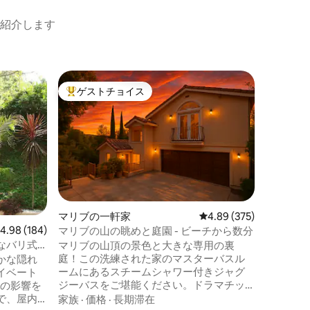
紹介します
ウェスト
ゲストチョイス
ゲスト
大好評のゲストチョイスです。
ゲスト
豪華な景
リーなリ
ウェスト
る、新し
で、息を
ながら目
（キング
ロケーシ
アター/
ーアクセス
線の隣に
マリブの一軒家
レビュー375件、5つ星
4.89 (375)
ンタモニ
レビュー184件、5つ星中4.98つ星の平均評価
4.98 (184)
マリブの山の眺めと庭園 - ビーチから数分
ど、ロサ
なバリ式
マリブの山頂の景色と大きな専用の裏
テイメン
庭！この洗練された家のマスターバスル
須のマー
かな隠れ
ームにあるスチームシャワー付きジャグ
のショッ
イベート
ジーバスをご堪能ください。ドラマチッ
す！
リの影響を
クな高い天井、大きな窓、フレンチド
で、屋内/
家族
·
価格
·
長期滞在