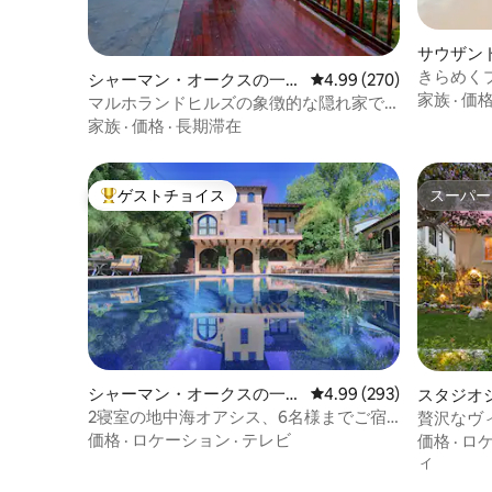
サウザン
きらめく
シャーマン・オークスの一軒
レビュー270件、5つ星中
4.99 (270)
家族
·
価
家
マルホランドヒルズの象徴的な隠れ家で
ロサンゼルスの最高の眺めを楽しむ
家族
·
価格
·
長期滞在
ゲストチョイス
スーパー
大好評のゲストチョイスです。
スーパー
シャーマン・オークスの一軒
レビュー293件、5つ星中
4.99 (293)
スタジオ
家
2寝室の地中海オアシス、6名様までご宿
贅沢なヴ
泊いただけます！
ール、ス
価格
·
ロケーション
·
テレビ
価格
·
ロ
ィ