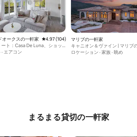
ドオークスの一軒家
レビュー104件、5つ星中4.97つ星の平均評価
4.97 (104)
マリブの一軒家
ート：Casa De Luna、ショッ
キャニオン＆ヴァイン | マリブ
ラマの景色、ハイキング
空間、海とキャニオンの景色を
格
·
エアコン
ロケーション
·
家族
·
眺め
中4.87つ星の平均評価
まるまる貸切の一軒家