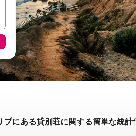
ブに⁠あ⁠る貸⁠別⁠荘⁠に関⁠す⁠る簡⁠単⁠な統⁠計⁠