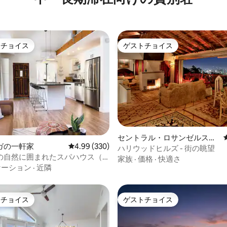
トチョイス
ゲストチョイス
ゲストチョイスです。
ゲストチョイス
つ星中5つ星の平均評価
セントラル・ロサンゼルスの
ガの一軒家
レビュー330件、5つ星中4.99つ星の平均評価
4.99 (330)
一軒家
ハリウッドヒルズ - 街の眺望
の自然に囲まれたスパハウス（2
家族
·
価格
·
快適さ
| ロサンゼルス郡
ケーション
·
近隣
トチョイス
ゲストチョイス
ゲストチョイスです。
ゲストチョイス