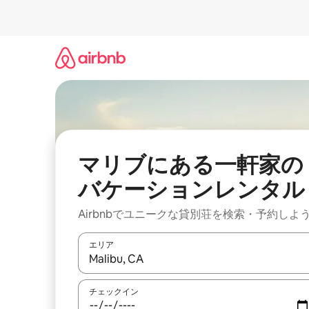
コ
ン
テ
ン
ツ
に
ス
キ
ッ
プ
マリブにある一軒家の
バケーションレンタル
Airbnbでユニークな貸別荘を検索・予約しよ
エリア
検索結果が表示されたら、上下の矢印キーを使っ
チェックイン