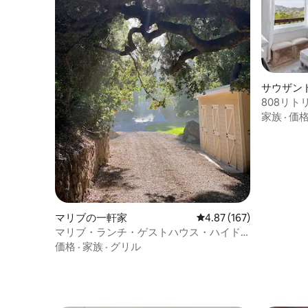
サウザン
808リトリ
プ、パノ
家族
·
価
マリブの一軒家
レビュー167件、5つ星
4.87 (167)
マリブ・ランチ・ゲストハウス・ハイド
ウェイ
価格
·
家族
·
グリル