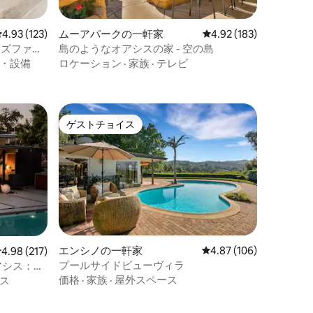
レビュー123件、5つ星中4.93つ星の平均評価
4.93 (123)
ムーアパークの一軒家
レビュー183件、5つ星
4.92 (183)
ッズファン
島のようなオアシスの家 - 空の島
・設備
ロケーション
·
家族
·
テレビ
ゲストチョイス
ゲストチョイス
エンシノの一軒家
レビュー106件、5つ星
4.87 (106)
レビュー217件、5つ星中4.98つ星の平均評価
4.98 (217)
プールサイドビューヴィラ
オアシス：プ
価格
·
家族
·
屋外スペース
ス