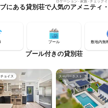
リア、スタイリッシュな家具、
屋外のエンターテイメントに最
ロケーション
·
家族
·
チェックイ
カウンターを備えたシェフ仕様
ブにある貸別荘で人気のアメニティ
すべてのバスルームが安らぎと
ンが特徴です。2階には、専用バ
ーションを提供します。広々と
付きのマスターベッドルームを
ターベッドルームには、暖炉、
ベッドルームがあります。 4つ
ルーム、バスタブ、レインシャ
はゲストスイートにあり、専用
わっています。屋外の温水スパ
フルキッチン、バスルームが備
ぎましょう。この家は感情的な
ます。
き起こします。 また、ペットと泊まれま
す。最大8名様まで宿泊可能で
i
プール
敷地内無料駐
ゲストや訪問者の入室はお断り
プール付きの貸別荘
トチョイス
スーパーホスト
ゲストチョイスです。
スーパーホスト