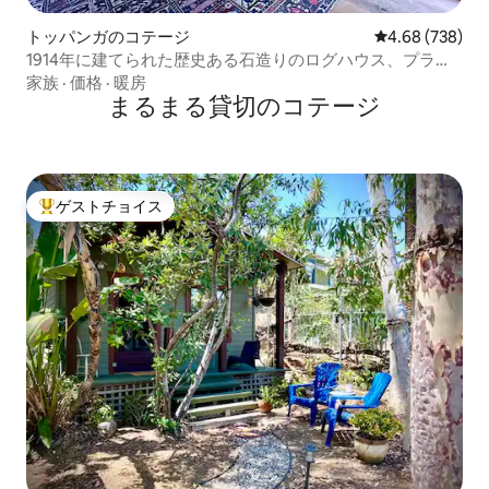
トッパンガのコテージ
レビュー738件
4.68 (738)
1914年に建てられた歴史ある石造りのログハウス、プライ
ベートなトレイルと小川
家族
·
価格
·
暖房
まるまる貸切のコテージ
ゲストチョイス
大好評のゲストチョイスです。