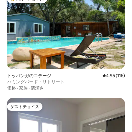
大好評のゲストチョイスです。
トッパンガのコテージ
レビュー116件
4.95 (116)
ハミングバード・リトリート
価格
·
家族
·
清潔さ
ゲストチョイス
ゲストチョイス