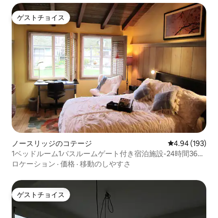
ゲストチョイス
ゲストチョイス
ノースリッジのコテージ
レビュー193件
4.94 (193)
1ベッドルーム1バスルームゲート付き宿泊施設-24時間365
日入室可能-バスルーム-パティオ-プール
ロケーション
·
価格
·
移動のしやすさ
ゲストチョイス
ゲストチョイス