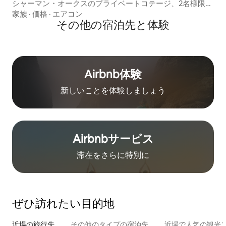
シャーマン・オークスのプライベートコテージ、2名様限定
（短期滞在のみ）
家族
·
価格
·
エアコン
その他の宿⁠泊⁠先と体⁠験
Airbnb体験
新しいことを体験しましょう
Airbnb⁠サ⁠ー⁠ビ⁠ス
滞在をさ⁠ら⁠に特⁠別⁠に
ぜひ訪⁠れ⁠た⁠い目⁠的⁠地
近場の旅行先
その他のタ⁠イ⁠プ⁠の宿⁠泊⁠先
近場で人気の観光