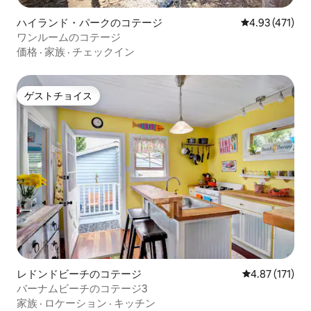
ハイランド・パークのコテージ
レビュー471件
4.93 (471)
ワンルームのコテージ
価格
·
家族
·
チェックイン
ゲストチョイス
ゲストチョイス
レドンドビーチのコテージ
レビュー171
4.87 (171)
バーナムビーチのコテージ3
家族
·
ロケーション
·
キッチン