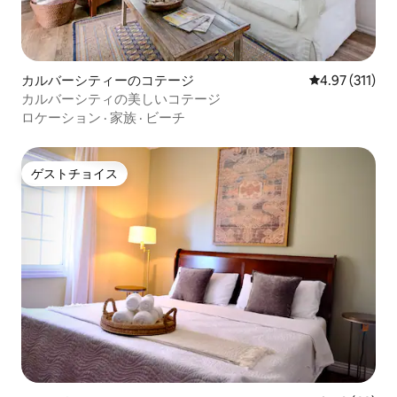
カルバーシティーのコテージ
レビュー311
4.97 (311)
カルバーシティの美しいコテージ
ロケーション
·
家族
·
ビーチ
ゲストチョイス
ゲストチョイス