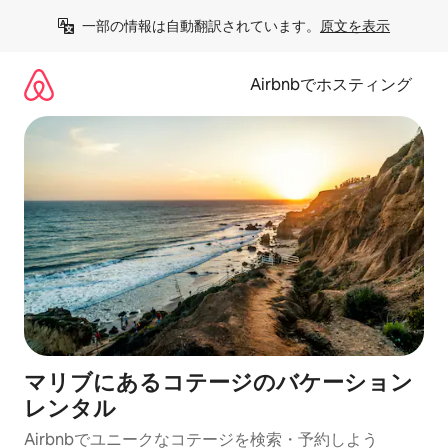
コ
一部の情報は自動翻訳されています。
原文を表示
ン
テ
ン
Airbnbでホスティング
ツ
に
ス
キ
ッ
プ
マリブにあるコテージのバケーション
レンタル
Airbnbでユニークなコテージを検索・予約しよう