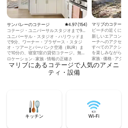
マリブのコテージ
サンバレーのコテージ
レビュー154件、5つ星中4.97
4.97 (154)
ビーチの近くにあ
コテージ・ユニバーサルスタジオまで9
ン・コテージ！
分・無料駐車場
新しいエアコン！
ユニバーサル・スタジオ・ハリウッドま
ーチへのアクセス
で9分、ワーナー・ブラザース・スタジ
すべてのアクショ
オ・ツアーとバーバンク空港（BUR）ま
を楽しみながら、
で10分の、寝室1室の貸切コテージ。無料
めることができま
駐車場、515 Mbps Wi-Fi、セントラル空
家族
·
価格
·
アクセ
ロケーション
·
家族
·
情報の正確さ
はすべて揃っていま
調、セルフチェックイン、ストリングラ
マリブにあるコテージで人気のアメニ
ーム。 LGキッチ
イト付きの専用パティオを完備していま
ティ・設備
サンルーム。3つ
す。 最適な用途：ユニバーサル・スタジ
リビングルーム付
オへの家族旅行、スタジオツアー、バー
（ 4名様用のブレ
バンク空港（BUR）での乗り継ぎ、バー
す。リビングルー
バンク／ノース・ホリウッドでのリモー
す）。 完璧な休
トワーク、ウッドベリー大学、カリフォ
ス、マリブカント
ルニア州立大学ノースリッジ校
プ、食料品店/酒
（CSUN）、カリフォルニア大学ロサンゼ
名なカントリーマ
ルス校（UCLA）での卒業式の週末。 静
キッチン
Wi-Fi
かな住宅街にあり、ハリウッド並みの高
額料金や騒音なしで、高速道路からロサ