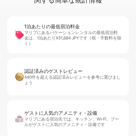
関⁠す⁠る簡⁠単⁠な統⁠計⁠情⁠報
1泊あたりの最⁠低⁠宿⁠泊⁠料⁠金
マリブにあるバケーションレンタルの最低宿泊料
金は、1泊あたり¥31,684 JPYです（税・手数料を除
く）
認証済みのゲ⁠ス⁠ト⁠レ⁠ビ⁠ュ⁠ー
440件を超える認証済みレビューを参考に選びまし
ょう
ゲストに人⁠気⁠のア⁠メ⁠ニ⁠テ⁠ィ・設⁠備
マリブにある宿泊先では、キッチン、Wi-Fi、プー
ルがゲストに人気のアメニティ・設備です