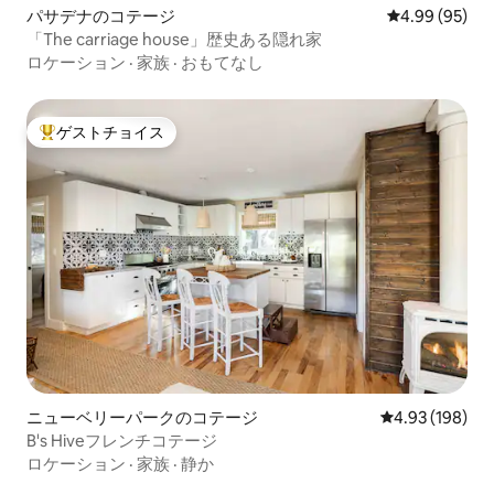
パサデナのコテージ
レビュー95件
4.99 (95)
「The carriage house」歴史ある隠れ家
ロケーション
·
家族
·
おもてなし
ゲストチョイス
大好評のゲストチョイスです。
ニューベリーパークのコテージ
レビュー198件
4.93 (198)
B's Hiveフレンチコテージ
ロケーション
·
家族
·
静か