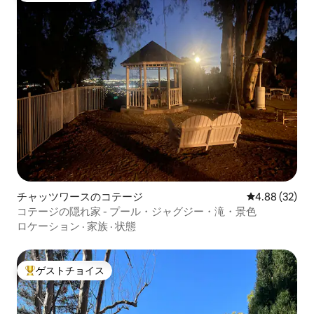
チャッツワースのコテージ
レビュー32件
4.88 (32)
コテージの隠れ家 - プール・ジャグジー・滝・景色
ロケーション
·
家族
·
状態
ゲストチョイス
大好評のゲストチョイスです。