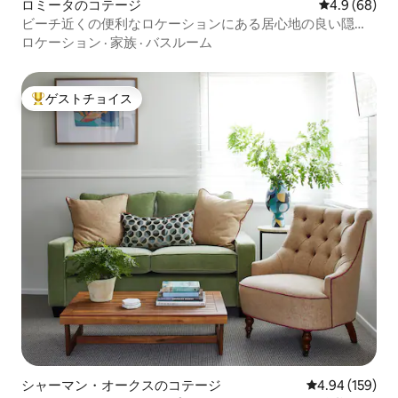
ロミータのコテージ
レビュー68
4.9 (68)
ビーチ近くの便利なロケーションにある居心地の良い隠れ
家
ロケーション
·
家族
·
バスルーム
ゲストチョイス
大好評のゲストチョイスです。
シャーマン・オークスのコテージ
レビュー159件
4.94 (159)