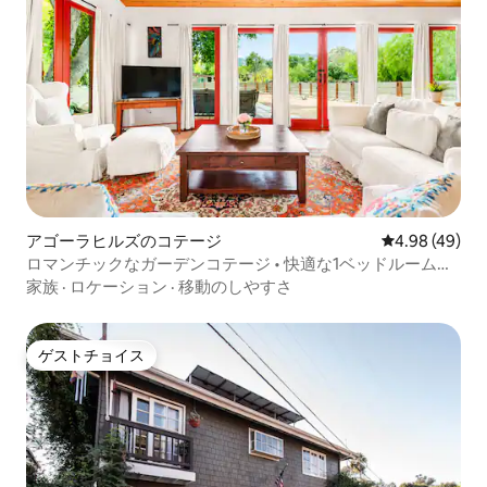
アゴーラヒルズのコテージ
レビュー49件
4.98 (49)
ロマンチックなガーデンコテージ • 快適な1ベッドルームの
隠れ家。
家族
·
ロケーション
·
移動のしやすさ
ゲストチョイス
ゲストチョイス