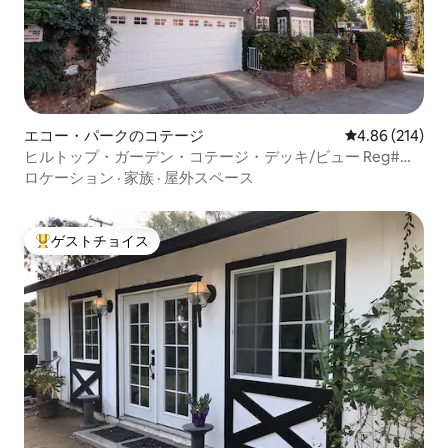
エコー・パークのコテージ
レビュー214件
4.86 (214)
ヒルトップ・ガーデン・コテージ・デッキ/ビュー Reg#
HSR23-002992
ロケーション
·
家族
·
屋外スペース
ゲストチョイス
大好評のゲストチョイスです。