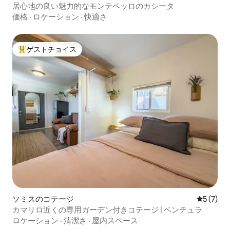
居心地の良い魅力的なモンテベッロのカシータ
価格
·
ロケーション
·
快適さ
ゲストチョイス
大好評のゲストチョイスです。
ソミスのコテージ
レビュー
5 (7)
カマリロ近くの専用ガーデン付きコテージ | ベンチュラ
ロケーション
·
清潔さ
·
屋内スペース