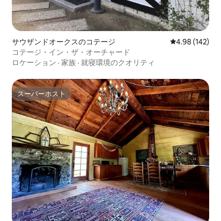
サウザンドオークスのコテージ
レビュー142件
4.98 (142)
コテージ・イン・ザ・オーチャード
ロケーション
·
家族
·
就寝環境のクオリティ
スーパーホスト
スーパーホスト