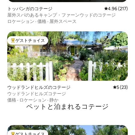
トッパンガのコテージ
レビュー217件
4.96 (217)
屋外スパのあるキャンプ・ファーンウッドのコテージ
ロケーション
·
価格
·
屋外スペース
ゲストチョイス
大好評のゲストチョイスです。
ウッドランドヒルズのコテージ
レビュー2
5 (23)
ウッドランドヒルズコテージ
価格
·
ロケーション
·
静か
ペットと泊まれるコテージ
ゲストチョイス