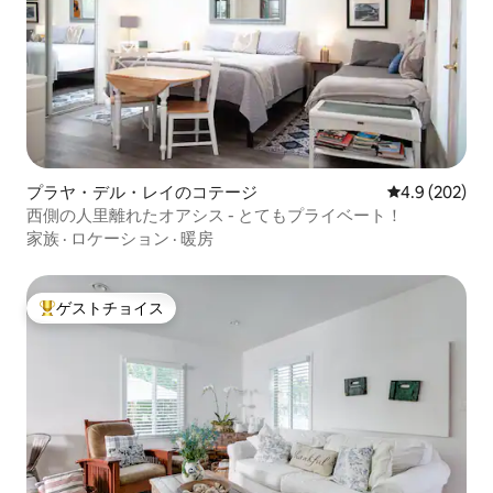
プラヤ・デル・レイのコテージ
レビュー202
4.9 (202)
西側の人里離れたオアシス - とてもプライベート！
家族
·
ロケーション
·
暖房
ゲストチョイス
大好評のゲストチョイスです。