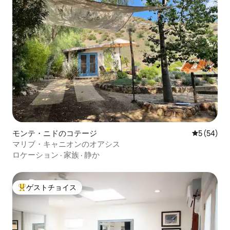
モンテ・ニドのコテージ
レビュー5
5 (54)
マリブ・キャニオンのオアシス
ロケーション
·
家族
·
静か
ゲストチョイス
大好評のゲストチョイスです。