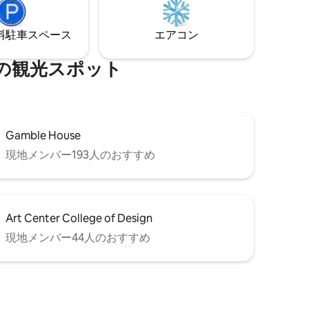
用パティオがあります。 ローズボウル、
シスは、
ローズパレードルート、カリフォルニア
⁠車ス⁠ペ⁠ー⁠ス
エアコン
工科大学、ジェイ・ピー・エルストン・
リサーチ・センター、美術館、パサデナ
旧市街に非常に近い
⁠光⁠ス⁠ポ⁠ッ⁠ト
Gamble House
現地メンバー193人のおすすめ
Art Center College of Design
現地メンバー44人のおすすめ