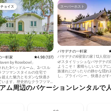
トチョイス
スーパーホスト
ゲストチョイスです。
スーパーホスト
中4.92つ星の平均評価
パサデナの一軒家
パサデナの6寝室の家 | 12人宿泊可
の一軒家
レビュー137件、5つ星中4.98つ星の平均評価
4.98 (137)
イベートジャグジー付き
🌿スタイリッシュなパサデナの
Haven by Rosebowl」
ようこそ！ 素晴らしいエリアに
された3ベッドルーム、2バスル
族連れにぴったりの静かな隠れ
ラフツマンスタイルの住宅で
し、プライバシー、快適さがす
を超えた魅力とモダンな快適さ
ています☀️ 🍽️ パティオで屋外ダイニング
ています。歴史的なクラフツマ
をお楽しみください 🎨シック
⁠のバ⁠ケ⁠ー⁠シ⁠ョ⁠ン⁠レ⁠ン⁠タ⁠ル⁠で人⁠気
ツに位置するこの宿泊施設は、
ルーム、専用のADU、またはペ
前から受け継がれる魅力と、新しい
タジオでリラックスしましょう 👩‍
気設備、イーサネット、無料Wi-
様用のお部屋、フルキッチン、
の最新設備が融合しています。この
が完備されており、ご家族連れ
のユニークな特徴：プロがデザ
す 🏡 前衛的なデザイン、静か
インテリア、シェフ仕様のキッ