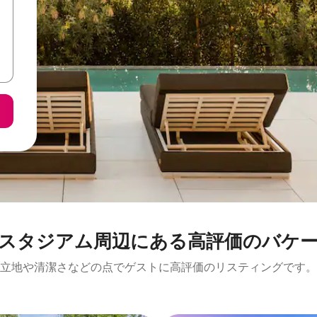
ム⁠周⁠辺⁠に⁠あ⁠る高⁠評⁠価⁠のバ⁠ケ⁠ー⁠シ
立地や清潔さなどの点でゲストに高評価のリスティングです。