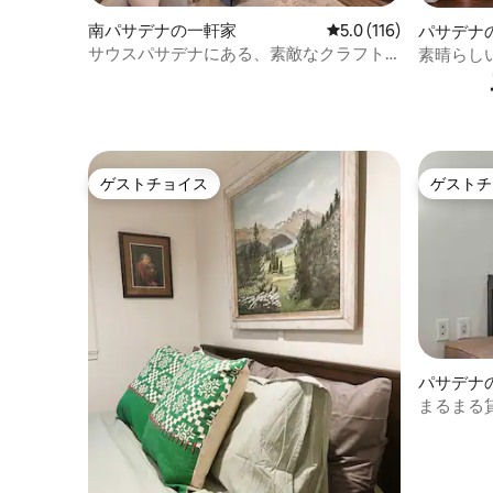
南パサデナの一軒家
レビュー116件、5つ
5.0 (116)
パサデナ
サウスパサデナにある、素敵なクラフト
素晴らし
バンガロー
イベート
ト歓迎
ゲストチョイス
ゲストチ
ゲストチョイス
ゲストチ
パサデナ
ート
まるまる貸
市街、コ
どの近く