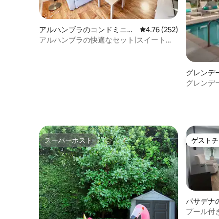
アルハンブラのコンドミニア
レビュー252件、5つ星
4.76 (252)
ム
アルハンブラの快適なセット|スイート
1B1B |独立したアパート|便利|無料の裏庭
駐車場|ユニットC
グレンデ
ム
グレンデ
ト、プー
スーパーホスト
ゲストチ
スーパーホスト
ゲストチ
パサデナ
プール付き