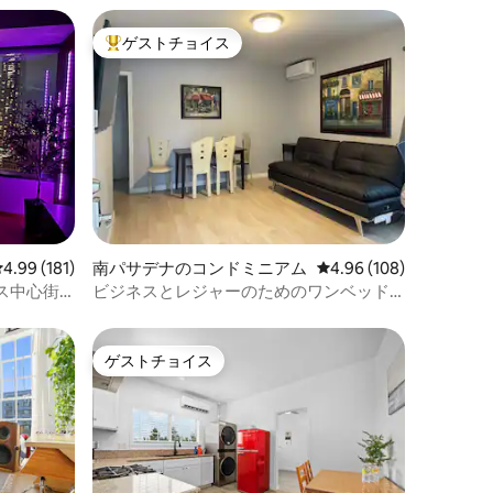
ゲストチョイス
大好評のゲストチョイスです。
レビュー181件、5つ星中4.99つ星の平均評価
4.99 (181)
南パサデナのコンドミニアム
レビュー108件、5つ星
4.96 (108)
ス中心街
ビジネスとレジャーのためのワンベッド
ルーム-02コンドミニアム
ゲストチョイス
ゲストチョイス