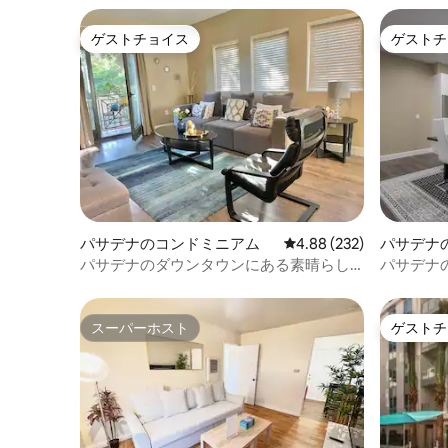
ゲストチョイス
ゲストチ
ゲストチョイス
ゲストチ
パサデナのコンドミニアム
レビュー232件、5つ星
4.88 (232)
パサデナ
パサデナのダウンタウンにある素晴らし
パサデナ
いモダンなアパート
華な3ベ
スーパーホスト
ゲストチ
スーパーホスト
ゲストチ