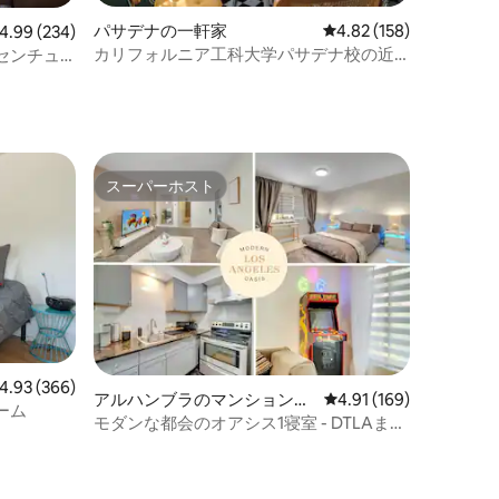
パサデナの一軒家
レビュー158件、5つ星
4.82 (158)
ビュー234件、5つ星中4.99つ星の平均評価
4.99 (234)
カリフォルニア工科大学パサデナ校の近
センチュ
ト
く旧市街の2ベッドルーム2バスルーム
スーパーホスト
スーパーホスト
ビュー366件、5つ星中4.93つ星の平均評価
4.93 (366)
アルハンブラのマンション・
レビュー169件、5つ星
4.91 (169)
ーム
アパート
モダンな都会のオアシス1寝室 - DTLAまで
車ですぐ