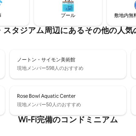
プライベート 🎢 ユニバーサルスタジオか
ンドリールーム、スマートロッ
らわずか数分のパサデナのオア
には、パサデナのダウンタウ
滞在の拠点として最適です。
i
プール
敷地内無料駐
ティントン病院、ハンティント
、ギャンブルハウス、イート
ニオン・フォールズ、ローズボ
ジアム⁠周⁠辺⁠に⁠あ⁠るそ⁠の⁠他⁠の人⁠気⁠の観
ります。
ノートン・サイモン美術館
現地メンバー598人のおすすめ
Rose Bowl Aquatic Center
現地メンバー50人のおすすめ
Wi-Fi完備のコンドミニアム