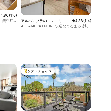
レビュー116件、5つ星中4.96つ星の平均評価
4.96 (116)
、無料駐
アルハンブラのコンドミニア
レビュー114件、5つ星
4.88 (114)
ム
ALHAMBRA ENTIRE 快適なまるまる貸切 |
新築1B1B | 洗濯機と乾燥機 | 無料駐車場 |
便利 | スーパーホスト
ゲストチョイス
大好評のゲストチョイスです。