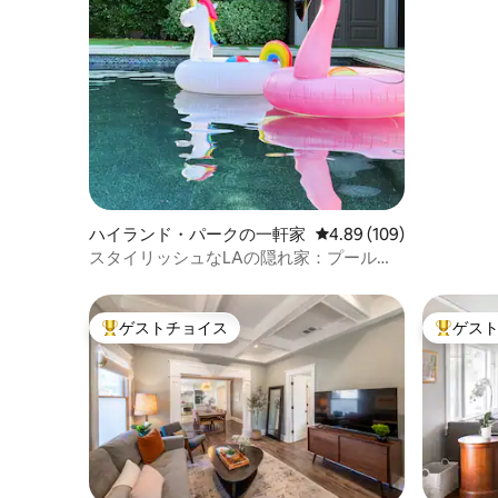
近く
ハイランド・パークの一軒家
レビュー109件、5つ星
4.89 (109)
スタイリッシュなLAの隠れ家：プールと
バーベキュー
ゲストチョイス
ゲス
大好評のゲストチョイスです。
大好評の