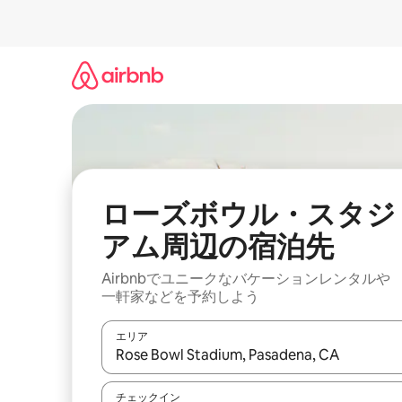
コ
ン
テ
ン
ツ
に
ス
キ
ッ
プ
ローズボウル・スタジ
アム⁠周⁠辺⁠の宿⁠泊⁠先
Airbnbでユニークなバ⁠ケ⁠ー⁠シ⁠ョ⁠ンレ⁠ン⁠タ⁠ルや
一⁠軒⁠家な⁠ど⁠を予⁠約⁠し⁠よ⁠う
エリア
検索結果が表示されたら、上下の矢印キーを使っ
チェックイン