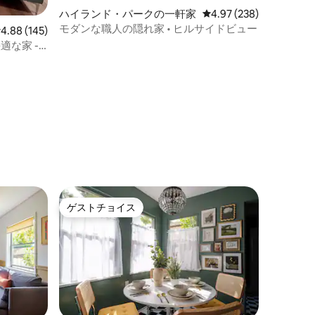
ハイランド・パークの一軒家
レビュー238件、5つ星
4.97 (238)
モダンな職人の隠れ家 • ヒルサイドビュー
レビュー145件、5つ星中4.88つ星の平均評価
4.88 (145)
適な家 -
A＆ハリウ
ゲストチョイス
ゲストチョイス