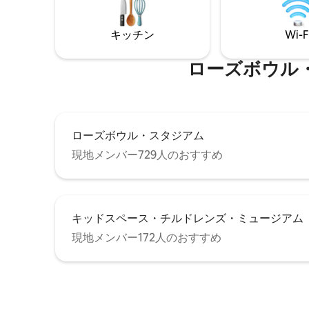
オまで16マイル ハリウッドまで17マイル
チン、ラ
サンタモニカまで27マイル ナッツベリー
ク。近く
ファームまで33マイル ディズニーランド
キッチン
Wi-F
ン、ハン
まで40マイル STR # SRU 2020 -00091
ン図書館
ン・キャ
ローズボウル・スタ
ウルがあ
ローズボウル・スタジアム
現地メンバー729人のおすすめ
キッドスペース・チルドレンズ・ミュージアム
現地メンバー172人のおすすめ