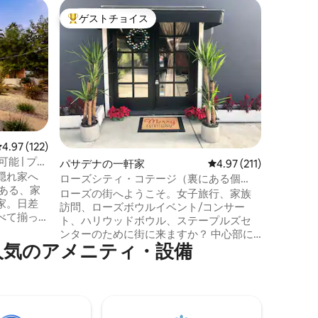
パサデナ
ゲストチョイス
ゲス
大好評のゲストチョイスです。
大好評
ート
ローズボ
ン・アパ
ローズボ
の、ゲー
史的な家
トカシータ。 ロマンチック
クイーン
を備えた
スした滞
こちらは
レビュー122件、5つ星中4.97つ星の平均評価
4.97 (122)
あり、私
能 | プラ
パサデナの一軒家
レビュー211件、5つ星
4.97 (211)
るため、
隠れ家へ
があります
ローズシティ・コテージ（裏にある個
ある、家
プライバ
室）
ローズの街へようこそ。女子旅行、家族
家。日差
をお求めの
訪問、ローズボウルイベント/コンサー
べて揃っ
号：SRH2
ト、ハリウッドボウル、ステープルズセ
ンターのために街に来ますか？ 中心部に
なリビング
⁠のア⁠メ⁠ニ⁠テ⁠ィ⁠・⁠設⁠備
位置し、新しく改装された、平和な2ベッ
イントス
ドルームと1バスルームのゲストハウス
👧 お子
で、パサデナをお楽しみください。 ゲス
ガレージ
トハウスにはクイーンベッドが含まれて
に最適で
います。 安全なエリアにある大きな専用
で、完全に
／安全な敷地内にある裏の家で、広い専