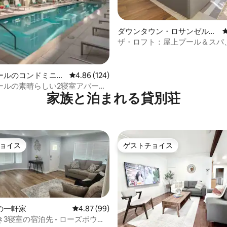
中4.76つ星の平均評価
ダウンタウン・ロサンゼルス
のコンドミニアム
ザ・ロフト：屋上プール＆スパ
車場、DTLA
ールのコンドミニア
レビュー124件、5つ星中4.86つ星の平均評価
4.86 (124)
ールの素晴らしい2寝室アパー
家族と泊まれる貸別荘
ル＆ジム
ョイス
ゲストチョイス
ョイス
ゲストチョイス
の一軒家
レビュー99件、5つ星中4.87つ星の平均評価
4.87 (99)
3寝室の宿泊先 - ローズボウル