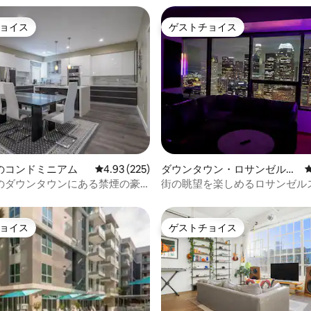
ョイス
ゲストチョイス
ョイス
ゲストチョイス
中4.88つ星の平均評価
のコンドミニアム
レビュー225件、5つ星中4.93つ星の平均評価
4.93 (225)
ダウンタウン・ロサンゼルス
のコンドミニアム
のダウンタウンにある禁煙の豪
街の眺望を楽しめるロサンゼル
ッドルーム3バスルーム
の高層ビル
ョイス
ゲストチョイス
ョイス
ゲストチョイス