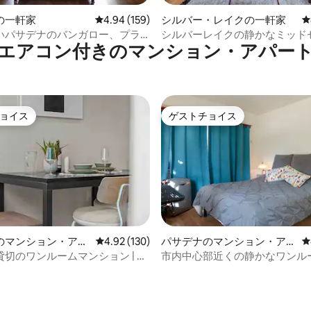
星中5.0つ星の平均評価
の一軒家
レビュー159件、5つ星中4.94つ星の平均評価
4.94 (159)
シルバー・レイクの一軒家
レ
いパサデナのバンガロー、プラ
シルバーレイクの静かなミッド
エアコン付きのマンション・アパー
な0.2ヘクタールの敷地内、ペッ
リーガーデンアパートメント
ョイス
ゲストチョイス
ョイス
ゲストチョイス
のマンション・アパ
レビュー130件、5つ星中4.92つ星の平均評価
4.92 (130)
パサデナのマンション・アパ
レ
ート
切のワンルームマンション | 旧
市内中心部近くの静かなワンル
ンベンションセンター、HRCな