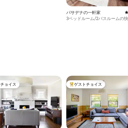
パサデナの一軒家
3ベッドルーム/2バスルームの快
ローズボウル＆ダウンタウンL
ッド
中4.89つ星の平均評価
トチョイス
ゲストチョイス
ゲストチョイスです。
大好評のゲストチョイスです。