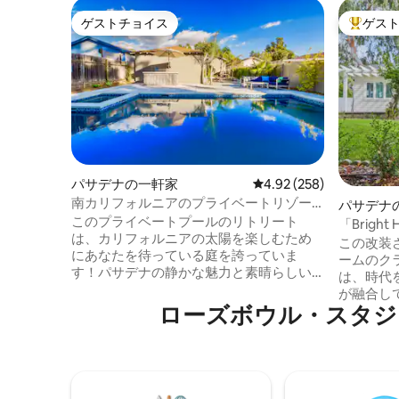
ゲストチョイス
ゲス
ゲストチョイス
大好評の
パサデナの一軒家
レビュー258件、5つ星
4.92 (258)
南カリフォルニアのプライベートリゾー
パサデナ
ト
このプライベートプールのリトリート
「Bright 
は、カリフォルニアの太陽を楽しむため
この改装
にあなたを待っている庭を誇っていま
ームのク
す！パサデナの静かな魅力と素晴らしい
は、時代
レストランシーンは、賑やかなLAダウン
が融合し
タウンのすぐ外れにあり、サンタモニカ
ローズボウル・スタジアム⁠周⁠辺
ン・ハイ
ビーチ＆ピア、ハリウッド、ディズニー
100年
ランド、カリフォルニアの主要なサイト
配管、電
の一部、そして広大な海岸線のビーチを
Fiなど
探索することができます。 ロサンゼルス
宿泊施設
中心街まで13マイル ユニバーサルスタジ
インした