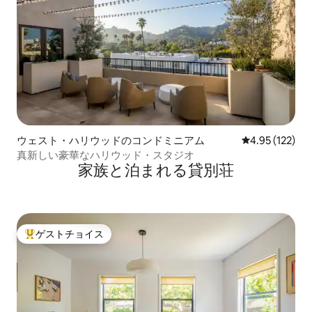
ウェスト・ハリウッドのコンドミニアム
レビュー122件
4.95 (122)
真新しい豪華なハリウッド・スタジオ
家族と泊まれる貸別荘
ゲストチョイス
大好評のゲストチョイスです。