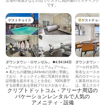
立地や清潔さなどの点でゲストに高評価のリスティング
です。
ゲストチョイス
ゲストチョイス
ゲストチョイス
大好評のゲストチ
ダウンタウン・ロサンゼル
レビュー443件、5つ星中4.94
4.94 (443)
ダウンタウン・ロ
スのコンドミニアム
スのコンドミニア
⁎アールデコ⁎コンドミニアム⁎プール⁎ジ
プール付きDTLA
ム⁎無料駐車場⁎ジャグジー
アム*無料駐車場*
➤ 私たちの建物はAirbnbの法律に準拠し
有名なエースホテル
ており、チェックイン前に写真付き身分
高のロケーション
証明書を提示することを含む、100%遵守
く家具付きのユニット。 ➤ア
する必要がある登録プロセスがありま
は、屋上スカイデッ
クリプトドットコム・アリーナ⁠周⁠辺⁠の
す。 こちらは他のリスティングのように
バナ、屋内ジムが含まれ
こっそり入ったり、建物から追い出され
キッチン家電 ➤高速
バ⁠ケ⁠ー⁠シ⁠ョ⁠ン⁠レ⁠ン⁠タ⁠ル⁠で人⁠気⁠の
たりすることはありません。 ロサンゼル
200Mbps）- 
ア⁠メ⁠ニ⁠テ⁠ィ⁠・⁠設⁠備
スのダウンタウンにある寝室1部屋、バス
Netflixなどが