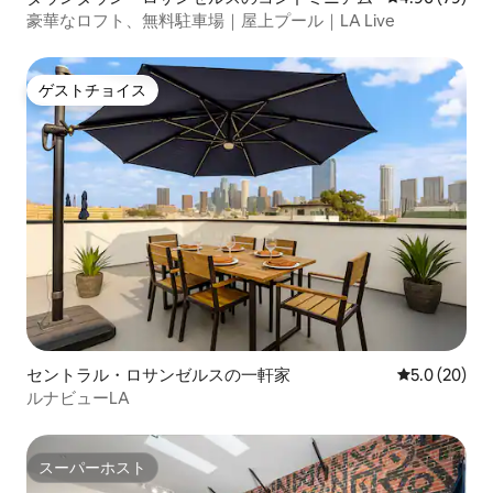
豪華なロフト、無料駐車場｜屋上プール｜LA Live
ゲストチョイス
ゲストチョイス
セントラル・ロサンゼルスの一軒家
レビュー20
5.0 (20)
ルナビューLA
スーパーホスト
スーパーホスト