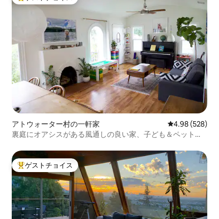
大好評のゲストチョイスです。
アトウォーター村の一軒家
レビュー528件
4.98 (528)
裏庭にオアシスがある風通しの良い家、子ども＆ペット連
れOK
ゲストチョイス
大好評のゲストチョイスです。