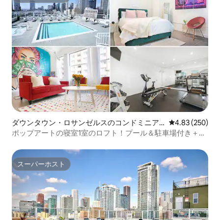
スーパーホスト
ダウンタウン・ロサンゼルスのコンドミニア
レビュー250件
4.83 (250)
ム
ポップアートの寝室1室のロフト！プール＆駐車場付き＋
Airbnbフレンドリー
スーパーホスト
スーパーホスト