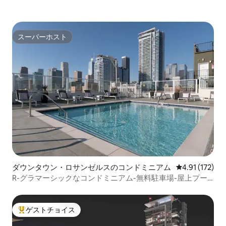
スーパーホスト
スーパーホスト
ダウンタウン・ロサンゼルスのコンドミニアム
レビュー172
4.91 (172)
R-グラマーシックなコンドミニアム-無料駐車場-屋上プー
ル＆スパ
ゲストチョイス
大好評のゲストチョイスです。