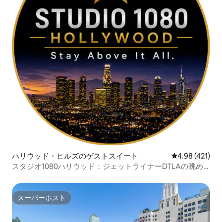
ハリウッド・ヒルズのゲストスイート
レビュー421件
4.98 (421)
スタジオ1080ハリウッド：ジェットライナーDTLAの眺め
／プライバシー
スーパーホスト
スーパーホスト