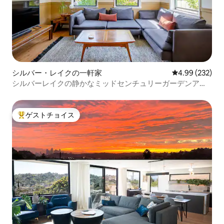
シルバー・レイクの一軒家
レビュー232件
4.99 (232)
シルバーレイクの静かなミッドセンチュリーガーデンアパ
ートメント
ゲストチョイス
大好評のゲストチョイスです。