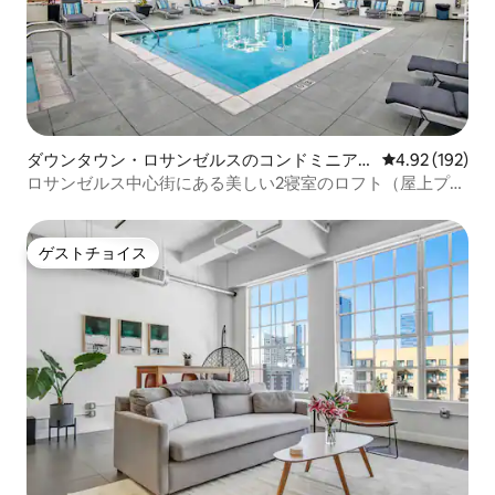
ダウンタウン・ロサンゼルスのコンドミニア
レビュー192件
4.92 (192)
ム
ロサンゼルス中心街にある美しい2寝室のロフト（屋上プー
ル付き）
ゲストチョイス
ゲストチョイス