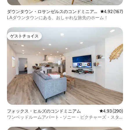
ダウンタウン・ロサンゼルスのコンドミニア
レビュー167件
4.92 (167)
ム
LAダウンタウンにある、おしゃれな旅先のホーム！
ゲストチョイス
ゲストチョイス
フォックス・ヒルズのコンドミニアム
レビュー290件
4.93 (290)
ワンベッドルームアパート - ソニー・ピクチャーズ・スタ
ジオとヴェネツィア運河まで数分