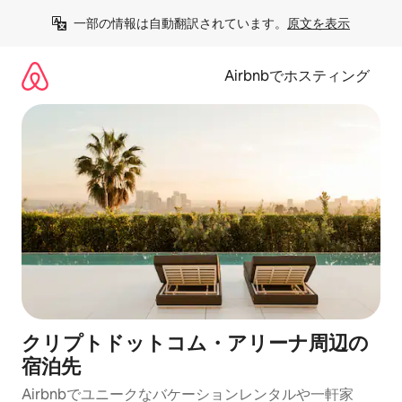
コ
一部の情報は自動翻訳されています。
原文を表示
ン
テ
ン
Airbnbでホスティング
ツ
に
ス
キ
ッ
プ
クリプトドットコム・アリーナ⁠周⁠辺⁠の
宿⁠泊⁠先
Airbnbでユニークなバ⁠ケ⁠ー⁠シ⁠ョ⁠ンレ⁠ン⁠タ⁠ルや一⁠軒⁠家