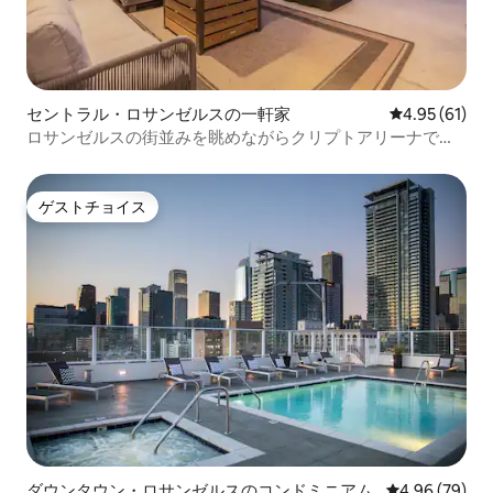
セントラル・ロサンゼルスの一軒家
レビュー61件
4.95 (61)
ロサンゼルスの街並みを眺めながらクリプトアリーナでタ
ウンハウスを楽しもう
ゲストチョイス
ゲストチョイス
ダウンタウン・ロサンゼルスのコンドミニアム
レビュー79件
4.96 (79)