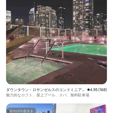
ダウンタウン・ロサンゼルスのコンドミニア
レビュー168件
4.95 (168)
ム
魅力的なロフト、屋上プール、スパ、無料駐車場
スーパーホスト