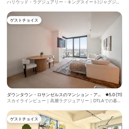
ハリウッド・ラグジュアリー・キングスイート|ジャグジー•
駐車場•眺望
ゲストチョイス
ゲストチョイス
ダウンタウン・ロサンゼルスのマンション・アパ
レビュー11
5.0 (11)
ート
スカイラインビュー｜高層ラグジュアリー｜DTLAでの暮ら
し
ゲストチョイス
ゲストチョイス