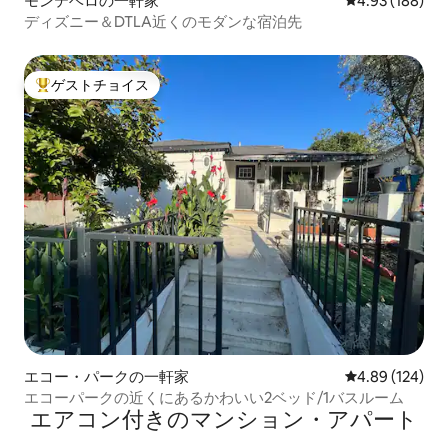
モンテベロの一軒家
レビュー188件
4.93 (188)
ディズニー＆DTLA近くのモダンな宿泊先
ゲストチョイス
大好評のゲストチョイスです。
エコー・パークの一軒家
レビュー124件
4.89 (124)
エコーパークの近くにあるかわいい2ベッド/1バスルーム
エアコン付きのマンション・アパート