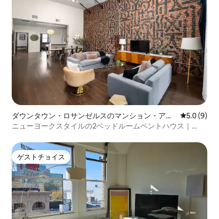
ダウンタウン・ロサンゼルスのマンション・アパ
レビュー9
5.0 (9)
ート
ニューヨークスタイルの2ベッドルームペントハウス｜
2200平方フィート
ゲストチョイス
ゲストチョイス