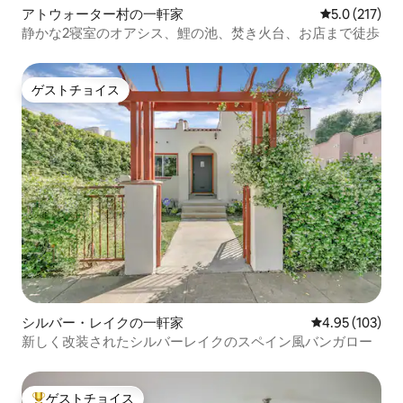
アトウォーター村の一軒家
レビュー217
5.0 (217)
静かな2寝室のオアシス、鯉の池、焚き火台、お店まで徒歩
ゲストチョイス
ゲストチョイス
シルバー・レイクの一軒家
レビュー103件
4.95 (103)
新しく改装されたシルバーレイクのスペイン風バンガロー
ゲストチョイス