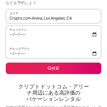
な⁠ど⁠を予⁠約⁠し⁠よ⁠う
エリア
検索結果が表示されたら、上下の矢印キーを使って移動するか、
チェックイン
チェックアウト
検索
クリプトドットコム・アリー
ナ⁠周⁠辺⁠に⁠あ⁠る高⁠評⁠価⁠の
バ⁠ケ⁠ー⁠シ⁠ョ⁠ン⁠レ⁠ン⁠タ⁠ル