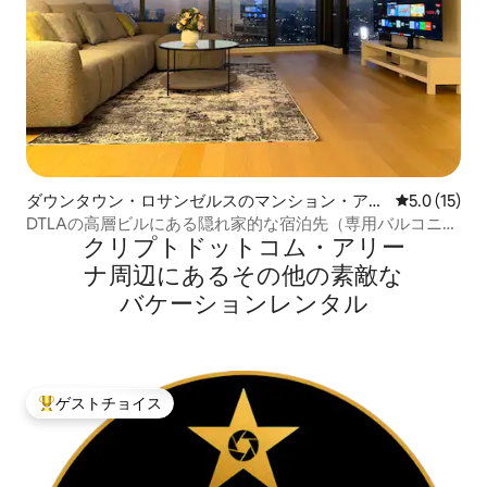
ダウンタウン・ロサンゼルスのマンション・アパ
レビュー15
5.0 (15)
ート
DTLAの高層ビルにある隠れ家的な宿泊先（専用バルコニー
クリプトドットコム・アリー
付き）
ナ⁠周⁠辺⁠に⁠あ⁠るそ⁠の⁠他⁠の素⁠敵⁠な
バ⁠ケ⁠ー⁠シ⁠ョ⁠ン⁠レ⁠ン⁠タ⁠ル
ゲストチョイス
大好評のゲストチョイスです。