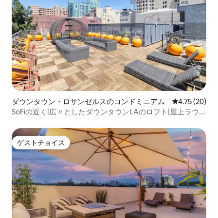
ダウンタウン・ロサンゼルスのコンドミニアム
レビュー20件
4.75 (20)
SoFiの近く|広々としたダウンタウンLAのロフト|屋上ラウン
ジ
ゲストチョイス
ゲストチョイス