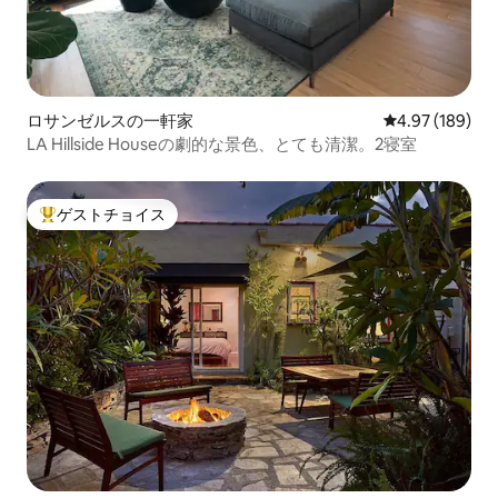
ロサンゼルスの一軒家
レビュー189件
4.97 (189)
LA Hillside Houseの劇的な景色、とても清潔。2寝室
ゲストチョイス
大好評のゲストチョイスです。