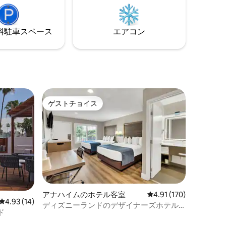
の良いシックな客室、そして冒険にぴっ
たりのロケーション。コンサートやゲー
ム、そして忘れられない街のひとときを
⁠車ス⁠ペ⁠ー⁠ス
エアコン
楽しむためのスタイリッシュな拠点で
す。
ゲストチョイス
ゲストチョイス
アナハイムのホテル客室
レビュー170件、5つ星
4.91 (170)
レビュー14件、5つ星中4.93つ星の平均評価
4.93 (14)
ディズニーランドのデザイナーズホテル
ド
にあるクイーンサイズベッド2台の専用客
室