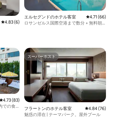
エルセグンドのホテル客室
レビュー66件、5つ星
4.71 (66)
レビュー6件、5つ星中4.83つ星の平均評価
4.83 (6)
ロサンゼルス国際空港まで数分 + 無料朝
食。バー
スーパーホスト
スーパーホスト
レビュー83件、5つ星中4.73つ星の平均評価
4.73 (83)
内での食
フラートンのホテル客室
レビュー76件、5つ星
4.84 (76)
魅惑の滞在 | テーマパーク。屋外プール