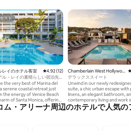
ホスト
ホスト
4.63つ星の平均評価
ルレイのホテル客室
レビュー12件、5つ星中4.92つ星の平均評価
4.92 (12)
Chamberlain West Hollywoo
d
デル・レイの素晴らしい宿泊先
デラックススイート
ラン＆プール
e the very best of Marina del
Unwind in our newly redesigne
a serene coastal retreat just
suite, a chic urban escape wit
m the energy of Venice Beach
linens, an elegant bathroom, a
harm of Santa Monica, offering
contemporary living and work sp
・アリーナ周辺のホ⁠テ⁠ルで人⁠気⁠のア⁠メ⁠
s access to Los Angeles’ most
thoughtfully crafted for relaxa
periences. Imagine sun‑soaked
comfort, complete with Murch
 at our tropical pool oasis,
Hume bath amenities.
savoring Barbianca’s open‑air
d peaceful nights in a guest