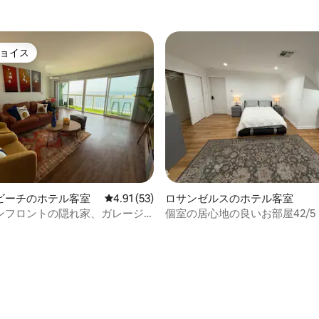
く
ョイス
ョイス
ビーチのホテル客室
レビュー53件、5つ星中4.91つ星の平均評価
4.91 (53)
ロサンゼルスのホテル客室
ンフロントの隠れ家、ガレージ
個室の居心地の良いお部屋42/5
バルコニーからの眺め