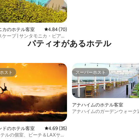
ニカのホテル客室
レビュー70件、5つ星中4.84つ星の平均評価
4.84 (70)
ケープ | サンタモニカ・ピア。
パティオがあるホ⁠テ⁠ル
ホスト
スーパーホスト
ホスト
スーパーホスト
アナハイムのホテル客室
4.83つ星の平均評価
アナハイムのガーデンウォーク
璧なワンルーム
ンドのホテル客室
レビュー35件、5つ星中4.69つ星の平均評価
4.69 (35)
ホステルの個室、ビーチ＆LAXサウ