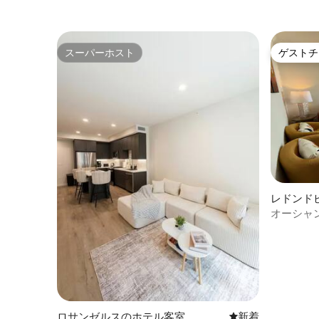
スベイ近
スーパーホスト
ゲストチ
スーパーホスト
ゲストチ
レドンド
オーシャ
駐車場、
ロサンゼルスのホテル客室
新しい宿泊先
新着