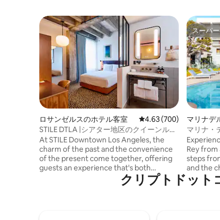
スーパー
スーパー
ロサンゼルスのホテル客室
レビュー700件、5つ星中
4.63 (700)
マリナデ
STILE DTLA |シアター地区のクイーンルー
マリナ・
ム
＋レスト
At STILE Downtown Los Angeles, the
Experienc
charm of the past and the convenience
Rey from 
of the present come together, offering
steps fro
guests an experience that's both
and the c
クリプトドットコム
refreshing and familiar, stylish and
effortles
sustainable. Storied spaces and
iconic ex
thoughtful touches create unique
afternoons
memories for relaxing, dining, and
evenings 
gathering, including our rooftop bar. Our
dining, an