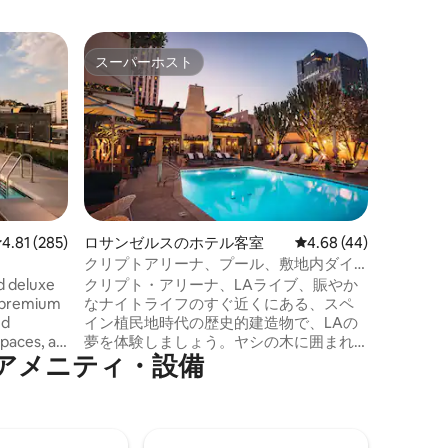
マンハッ
スーパーホスト
スーパ
スーパーホスト
スーパ
ピアとス
イドの宿
これらの
ブルー、
って丁寧
ォルニア
ィックベ
作れるキ
備えてい
えた贅沢
レビュー285件、5つ星中4.81つ星の平均評価
4.81 (285)
ロサンゼルスのホテル客室
レビュー44件、5つ星
4.68 (44)
バスアメ
クリプトアリーナ、プール、敷地内ダイ
の入浴体
ニングまでの手順
d deluxe
クリプト・アリーナ、LAライブ、賑やか
かな空間
h premium
なナイトライフのすぐ近くにある、スペ
の雰囲気
nd
イン植民地時代の歴史的建造物で、LAの
するのに
aces, all
夢を体験しましょう。ヤシの木に囲まれ
す。
ニ⁠テ⁠ィ⁠・設⁠備
tion and
た屋外プールのそばでくつろいだり、賑
ison-
やかなバーでカクテルを飲んだり、ドア
を開けるとすぐ目の前に広がるDTLAのア
ート、食べ物、音楽シーンを探索したり
できます。ユニークなデザイン、居心地