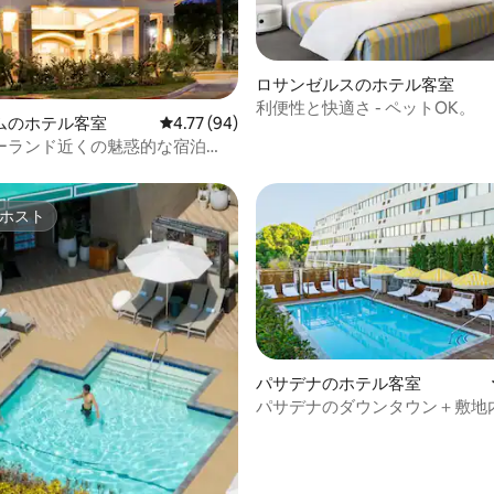
ロサンゼルスのホテル客室
中4.71つ星の平均評価
利便性と快適さ - ペットOK。
ムのホテル客室
レビュー94件、5つ星中4.77つ星の平均評価
4.77 (94)
ーランド近くの魅惑的な宿泊
トOK！
ホスト
ホスト
パサデナのホテル客室
パサデナのダウンタウン＋敷地
4.82つ星の平均評価
事とプール