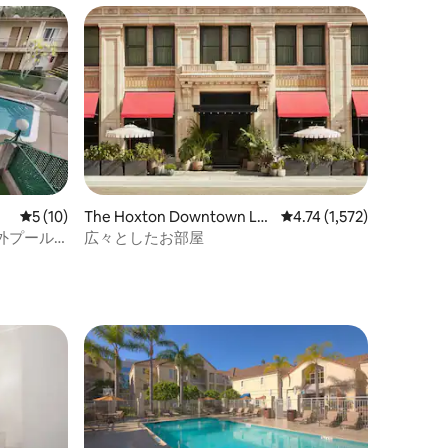
レビュー10件、5つ星中5つ星の平均評価
5 (10)
The Hoxton Downtown Los
レビュー1,572件、5つ星
4.74 (1,572)
Angeles
外プール
広々としたお部屋