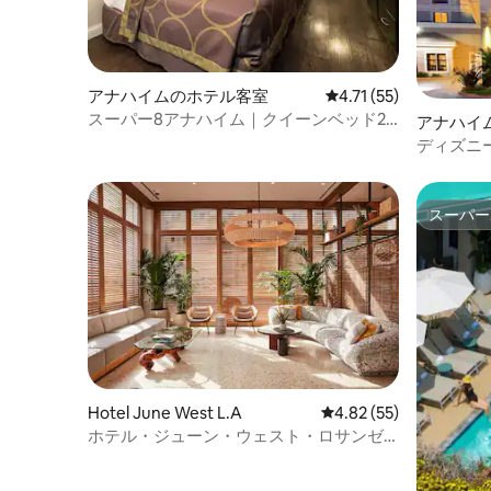
アナハイムのホテル客室
レビュー55件、5つ星
4.71 (55)
スーパー8アナハイム｜クイーンベッド2
アナハイ
台｜屋外プール
ディズニ
先！ペッ
スーパー
スーパー
Hotel June West L.A
レビュー55件、5つ星中
4.82 (55)
ホテル・ジューン・ウェスト・ロサンゼ
ルス、ホテルが選ぶ