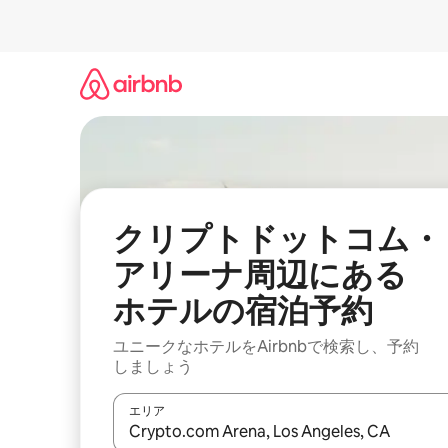
コ
ン
テ
ン
ツ
に
ス
キ
ッ
プ
クリプトドットコム・
アリーナ周辺にあ⁠る
ホ⁠テ⁠ルの宿⁠泊⁠予⁠約
ユニークなホ⁠テ⁠ル⁠をAirbnb⁠で検⁠索⁠し⁠、予⁠約
し⁠ま⁠し⁠ょ⁠う
エリア
検索結果が表示されたら、上下の矢印キーを使っ