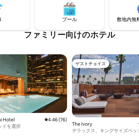
ed with Southern California’s
oastal elegance. Explore the
 coastal LA and embrace your
i
プール
敷地内無料駐
a escape.
ファミリー向⁠け⁠のホ⁠テ⁠ル
ゲストチョイス
ゲストチョイス
i Hotel
レビュー76件、5つ星中4.46つ星の平均評価
4.46 (76)
中4.9つ星の平均評価
The Ivory
ッドを選択
デラックス、キングサイズベッ