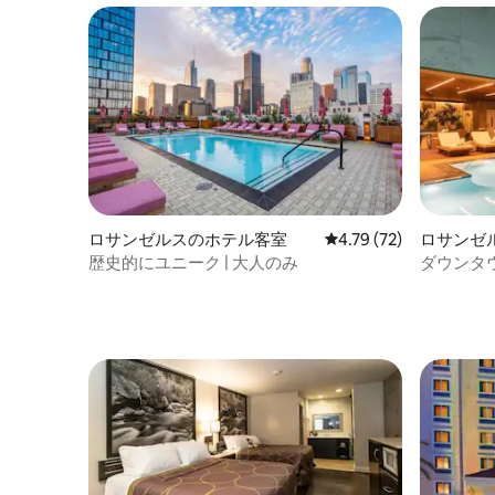
ロサンゼルスのホテル客室
レビュー72件、5つ星中
4.79 (72)
ロサンゼ
歴史的にユニーク | 大人のみ
ダウンタ
ズ