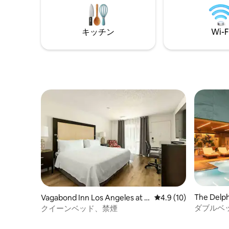
tech-enabled hotel offers self check-in
room styl
at 4pm, on-site and Virtual Front Desk
relaxed c
services with 24/7 guest support via text,
beauty of
キッチン
Wi-F
and round-the-clock security for your
Californi
comfort.
The Delph
Vagabond Inn Los Angeles at U
レビュー10件、5つ星
4.9 (10)
SC
ダブルベ
クイーンベッド、禁煙