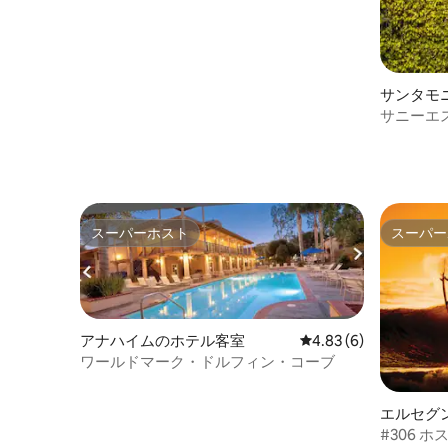
サンタモ
サニーエス
プール
スーパーホスト
スーパー
スーパーホスト
スーパー
アナハイムのホテル客室
レビュー6件、5つ星中
4.83 (6)
ワールドマーク・ドルフィン・コーブ
エルセグ
#306 