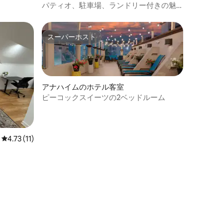
パティオ、駐車場、ランドリー付きの魅
力的なパークオアシス
スーパーホスト
スーパーホスト
アナハイムのホテル客室
ピーコックスイーツの2ベッドルーム
レビュー11件、5つ星中4.73つ星の平均評価
4.73 (11)