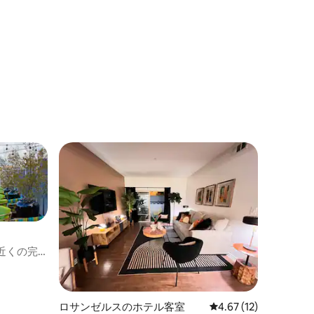
近くの完
ロサンゼルスのホテル客室
レビュー12件、5つ星
4.67 (12)