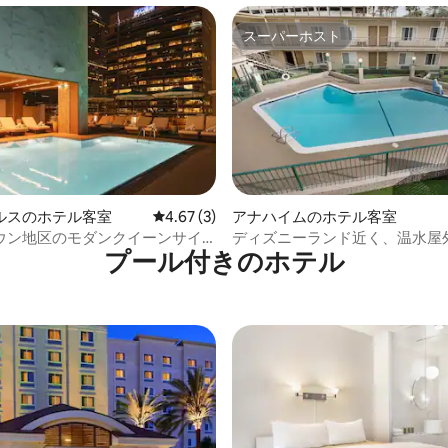
スーパーホスト
スーパーホスト
4.79つ星の平均評価
ルスのホテル客室
レビュー3件、5つ星中4.67つ星の平均評価
4.67 (3)
アナハイムのホテル客室
ウン地区のモダンクイーンサイ
ディズニーランド近く、温水屋
プール付きのホ⁠テ⁠ル
＆ジャグジー付き