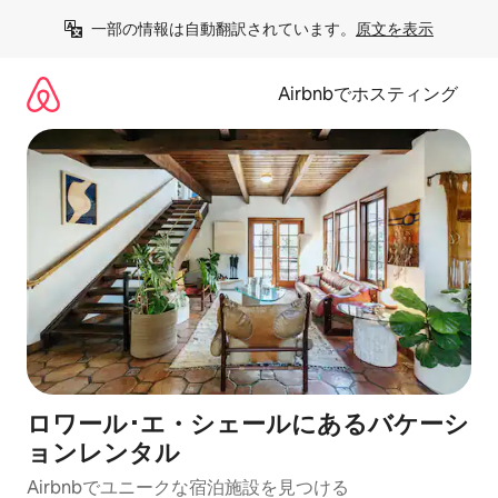
コ
一部の情報は自動翻訳されています。
原文を表示
ン
テ
ン
Airbnbでホスティング
ツ
に
ス
キ
ッ
プ
ロワール･エ・シェールにあるバケーシ
ョンレンタル
Airbnbでユニークな宿泊施設を見つける