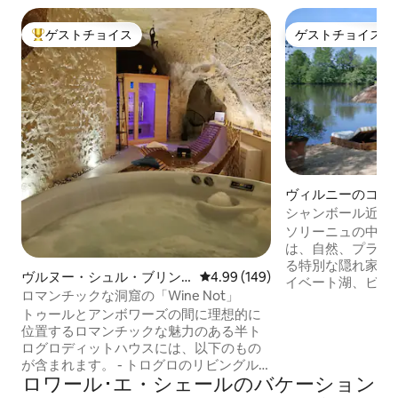
ゲストチョイス
ゲストチョイス
大好評のゲストチョイスです。
ゲストチョイス
ヴィルニーのコテ
シャンボール近く
トな湖、ビーチ
ソリーニュの中心部に
は、自然、プライ
る特別な隠れ家のよ
ヴルヌー・シュル・ブリン
レビュー149件、5つ星中4.99
4.99 (149)
イベート湖、ビー
ヌの洞窟の家
ロマンチックな洞窟の「Wine Not」
をのむような夕焼
トゥールとアンボワーズの間に理想的に
ポンツーン、エア
位置するロマンチックな魅力のある半ト
大きなダイニング
ログロディットハウスには、以下のもの
ーを備えたテラス
が含まれます。 - トログロのリビングル
ー、そして冬には
ロワール･エ・シェールのバケーション
ーム：設備の整ったキッチン（1泊と2泊
みください。 鹿、カワセミ、サギ、トン