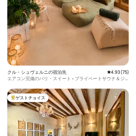
クル・シュヴェルニの宿泊先
レビュー75件
4.93 (75)
エアコン完備のバリ・スイート • プライベートサウナ＆ジ
ャグジー
ゲストチョイス
大好評のゲストチョイスです。