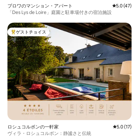
ブロワのマンション・アパート
レビュー47
5.0 (47)
「Des Lys de Loire」庭園と駐車場付きの宿泊施設
ゲストチョイス
大好評のゲストチョイスです。
ロシュコルボンの一軒家
レビュー17
5.0 (17)
ヴィラ・ロシュコルボン：静謐さと伝統