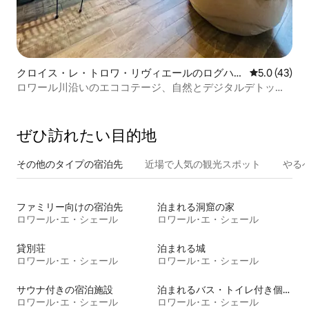
クロイス・レ・トロワ・リヴィエールのログハウ
レビュー43
5.0 (43)
ス
ロワール川沿いのエココテージ、自然とデジタルデトック
ス
ぜひ訪⁠れ⁠た⁠い目⁠的⁠地
その他のタ⁠イ⁠プ⁠の宿⁠泊⁠先
近場で人気の観光スポット
やる
ファミリー向けの宿泊先
泊まれる洞窟の家
ロワール･エ・シェール
ロワール･エ・シェール
貸別荘
泊まれる城
ロワール･エ・シェール
ロワール･エ・シェール
サウナ付きの宿泊施設
泊まれるバス・トイレ付き個室
ロワール･エ・シェール
ロワール･エ・シェール