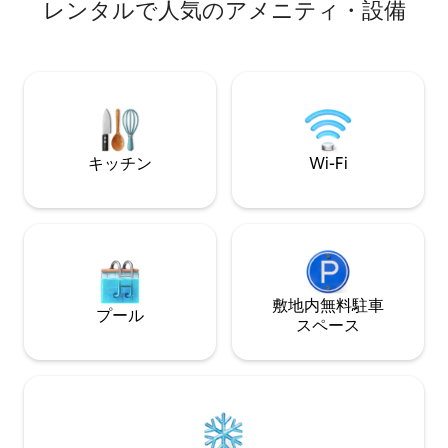
の滞在の朝食）、リビングルームとサロ
ボ、その他無数の
レンタルで人気のアメニティ・設備
ン。 - トログロ以外のスイート：寝室と
ユニークな体験に
浴室、160cmのEmma寝具、イタリア式
シャワー。 - スパ、赤外線サウナ、マッ
サージテーブルを備えた無制限のプライ
ベートウェルネススペース（専門のウェ
ルネスケア専門家によるボディマッサー
ジはリクエストによりオプションで利用
可能）
キッチン
Wi-Fi
敷地内無料駐⁠車
プール
ス⁠ペ⁠ー⁠ス