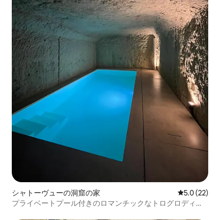
シャトーヴューの洞窟の家
レビュー22
5.0 (22)
プライベートプール付きのロマンチックなトログロディテ
スイート