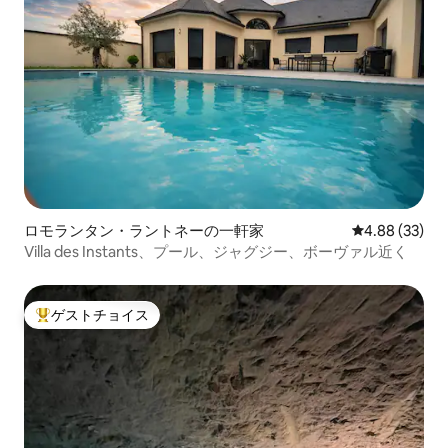
ロモランタン・ラントネーの一軒家
レビュー33件
4.88 (33)
Villa des Instants、プール、ジャグジー、ボーヴァル近く
ゲストチョイス
大好評のゲストチョイスです。