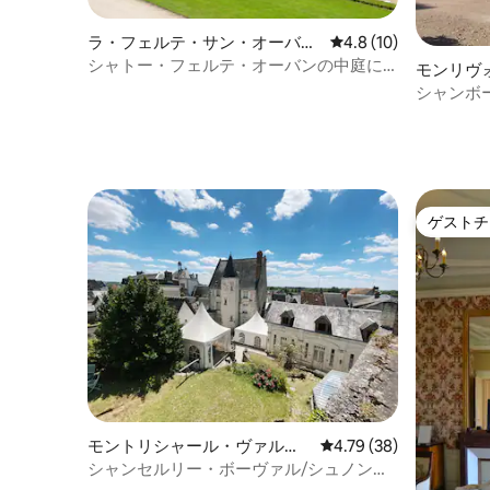
ラ・フェルテ・サン・オーバン
レビュー10件、5つ星
4.8 (10)
の一軒家
シャトー・フェルテ・オーバンの中庭に
モンリヴ
ある鹿の小屋、13名様用
シャンボ
スイート
ゲストチ
ゲストチ
モントリシャール・ヴァル・
レビュー38件、5つ星中
4.79 (38)
ド・シェールのマンション・
シャンセルリー・ボーヴァル/シュノンソ
アパート
ーのバリアフリーアパートメント