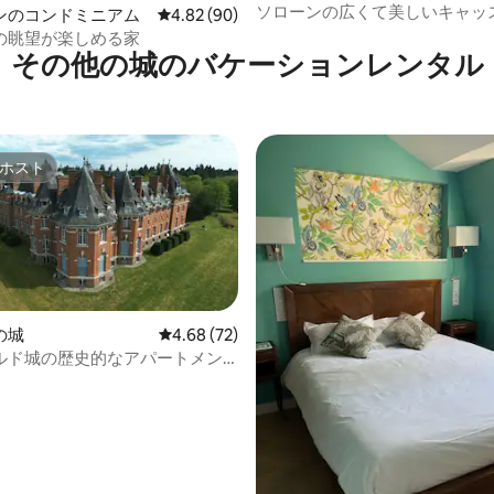
ソローンの広くて美しいキャッ
ンのコンドミニアム
レビュー90件、5つ星中4.82つ星の平均評価
4.82 (90)
ート
の眺望が楽しめる家
その他の城のバケーションレンタル
ホスト
ホスト
の城
レビュー72件、5つ星中4.68つ星の平均評価
4.68 (72)
ルド城の歴史的なアパートメン
星中5つ星の平均評価