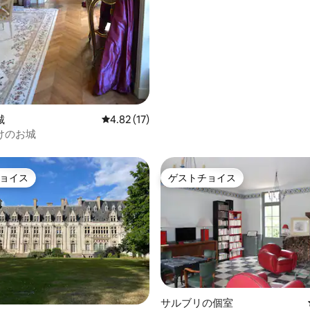
城
レビュー17件、5つ星中4.82つ星の平均評価
4.82 (17)
けのお城
ョイス
ゲストチョイス
ョイス
ゲストチョイス
中4.75つ星の平均評価
サルブリの個室