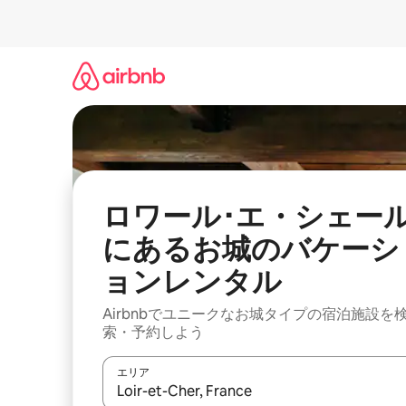
コ
ン
テ
ン
ツ
に
ス
キ
ッ
プ
ロワール･エ・シェー
にあるお城のバケーシ
ョンレンタル
Airbnbでユニークなお城タイプの宿泊施設を
索・予約しよう
エリア
検索結果が表示されたら、上下の矢印キーを使っ