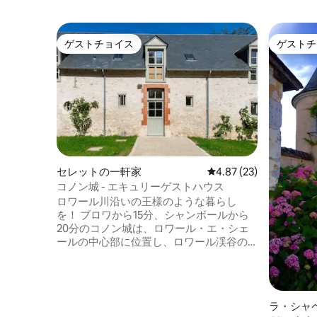
ゲストチョイス
ゲストチ
ゲストチョイス
ゲストチ
セレットの一軒家
レビュー23件、5つ星中
4.87 (23)
コノン城 - エキュリーゲストハウス
ロワール川沿いの王様のような暮らし
を！ ブロワから15分、シャンボールから
20分のコノン城は、ロワール・エ・シェ
ールの中心部に位置し、ロワール渓谷の
名所を探索するのに理想的な場所です。
13世紀の邸宅の離れで、丁寧に改装されて
います。5ヘクタールの公園の真ん中に位
置し、広々とした寝室2室とバスルーム1室
ラ・シャ
があります。 敷地全体（45名様収容可