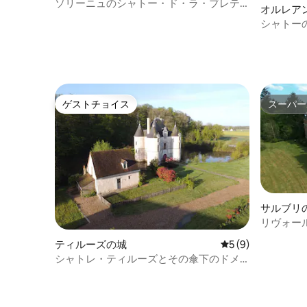
ソリーニュのシャトー・ド・ラ・ブレテ
オルレア
ッシュ 15名様
シャトー
ゲストチョイス
スーパー
ゲストチョイス
スーパー
サルブリ
リヴォー
ト
ティルーズの城
レビュー9件、5つ
5 (9)
シャトレ・ティルーズとその傘下のドメ
ーヌ