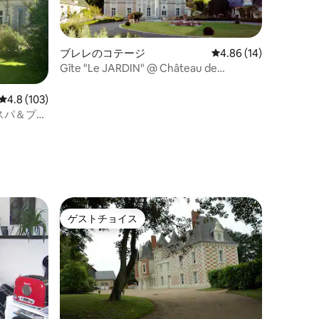
ブレレのコテージ
レビュー14件、5つ星
4.86 (14)
Gîte "Le JARDIN" @ Château de
Fontenay - BLERE -
レビュー103件、5つ星中4.8つ星の平均評価
4.8 (103)
スパ＆プー
ゲストチョイス
ゲストチョイス