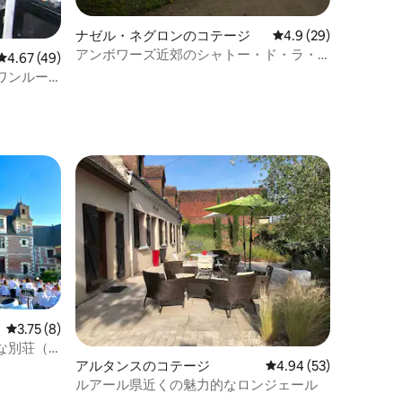
ナゼル・ネグロンのコテージ
レビュー29件、5つ星
4.9 (29)
アンボワーズ近郊のシャトー・ド・ラ・
レビュー49件、5つ星中4.67つ星の平均評価
4.67 (49)
ヴァリエールの邸宅
ワンルー
レビュー8件、5つ星中3.75つ星の平均評価
3.75 (8)
別荘（15
アルタンスのコテージ
レビュー53件、5つ星
4.94 (53)
ルアール県近くの魅力的なロンジェール