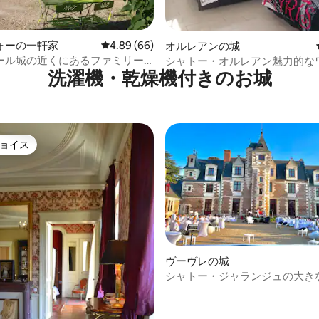
中4.8つ星の平均評価
ォーの一軒家
レビュー66件、5つ星中4.89つ星の平均評価
4.89 (66)
オルレアンの城
ール城の近くにあるファミリー
シャトー・オルレアン魅力的な
洗濯機・乾燥機付きのお城
ム25平方メートル禅
ョイス
ョイス
ヴーヴレの城
シャトー・ジャランジュの大きな
名）スパプールプライベート
4.79つ星の平均評価