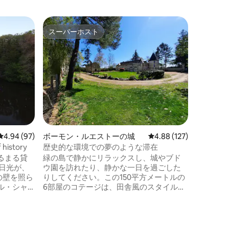
モントゥ
スーパーホスト
ゲスト
スーパーホスト
ゲスト
ルの城
Castle
プール、
2027
ン。 シ
クタール
ます。森
的な場所
に位置し
す。 600
に囲まれ
トプール
レビュー97件、5つ星中4.94つ星の平均評価
4.94 (97)
ボーモン・ルエストーの城
レビュー127件、5つ星
4.88 (127)
に最適で
備え、最
 history
歴史的な環境での夢のような滞在
るまる貸
緑の島で静かにリラックスし、城やブド
日光が、
ウ園を訪れたり、静かな一日を過ごした
の壁を照ら
りしてください。この150平方メートルの
ル・シャ
6部屋のコテージは、田舎風のスタイル、
ではな
のどかな雰囲気、魅憩いの場所であなた
中心に位
を魅了することでしょう。ロワールとロ
トーは、
ワールの谷の間に位置し、バルザックと
有してきま
ロンサールの地元の近くにあります。有