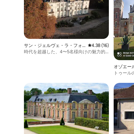
サン・ジェルヴェ・ラ・フォ
レビュー16件、5つ星中
4.38 (16)
レのマンション・アパート
時代を超越した、4〜5名様向けの魅力的
なコテージ。125m²
オゾエー
ヌの一軒
トゥール