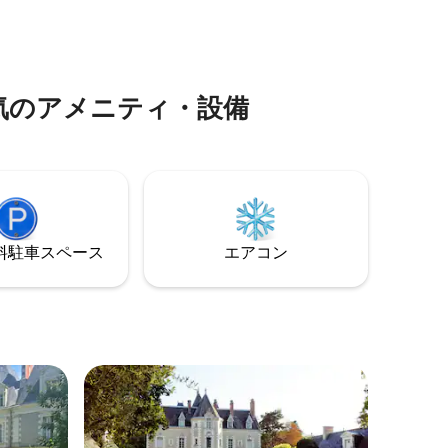
行われて
名なブドウ畑と渓谷に点在する素晴らし
ャトレを
い城を訪れることができます。ハイキン
ではな
グコースと有名なルーヴル・サイクリン
る貸切で
グルートも忘れてはいけません。
気のアメニティ・設備
⁠車ス⁠ペ⁠ー⁠ス
エアコン