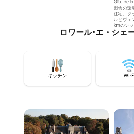
城
Gîte de l
能）を家族や友人との再会のために貸し
田舎の環
切りにすることができます。 宿泊施設の
住宅、タ
正面に、屋外の温水共用プールがありま
ルとヴェ
す。
kmのシ
ロワール･エ・シェ
Beauc
家族とフ
適です。
は、グテ
えします
楽しみい
適なお家
があり、1
キッチン
Wi-F