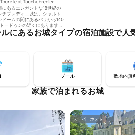
a Tourelle at Touchebredier
した。これは、継続的な管理が
境にあるエレガントな18世紀の
いることの稀な証です。 ル・シ
ッチブレディエ城は、シャルト
予約すると、単なる部屋の予約
ンドームの間にあるパリから140
く、歴史的建造物全体をまるま
ャトードゥンの近くにあります。
きます。
ールにあるお城タイプの宿泊施設で人
eとPercheの間にあるこの場所は、
レンドリーなミーティングに最
 完全に改装された城の南館で
・デ・ラ・トゥーレルがお出迎
。魅力的な囲まれた庭園からお
ただけます。 広くてシックで快
で、ファミリーホームの雰囲気
0 ～ 12人まで宿泊できます。
i
プール
敷地内無料駐
家族で泊まれるお城
スーパーホスト
スーパーホスト