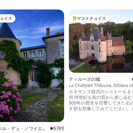
ョイス
ゲストチョイス
ョイス
大好評のゲストチョイスです。
4.87つ星の平均評価
ティルーズの城
Le Châtelet Thilouze, 500ans of
ルネサンス様式のシャトーをま
切 何世紀も前の窓から差し込む
500年の歴史を目撃してきた石
す朝を想像してみてください。
トレでは、これはファンタジー
く、現実です。ロワール渓谷の
置するルネッサンス様式のシャ
ペル・デュ・ノワイエの
レビュー91件、5つ星中5つ星の平均評価
5 (91)
300年以上もの間同じ家族が所