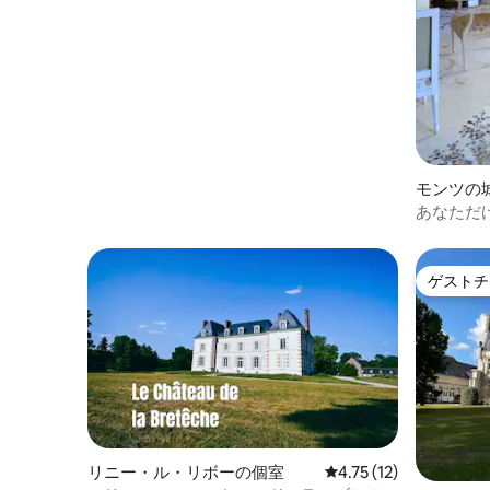
モンツの
あなただ
ゲストチ
ゲストチ
リニー・ル・リボーの個室
レビュー12件、5つ星
4.75 (12)