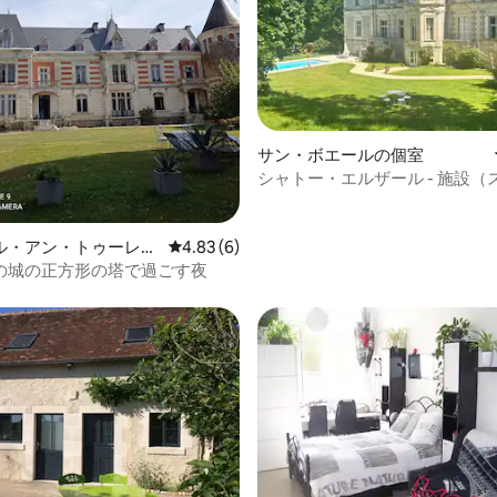
サン・ボエールの個室
4.38つ星の平均評価
シャトー・エルザール - 施設（
ル）
ル・アン・トゥーレー
レビュー6件、5つ星中4.83つ星の平均評価
4.83 (6)
家
の城の正方形の塔で過ごす夜