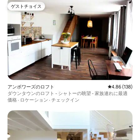
ゲストチョイス
ゲストチョイス
アンボワーズのロフト
レビュー138件
4.86 (138)
ダウンタウンのロフト - シャトーの眺望 - 家族連れに最適
価格
·
ロケーション
·
チェックイン