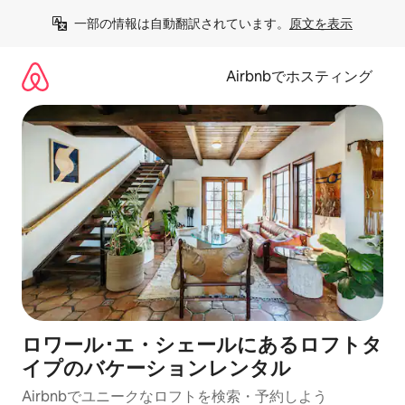
コ
一部の情報は自動翻訳されています。
原文を表示
ン
テ
ン
Airbnbでホスティング
ツ
に
ス
キ
ッ
プ
ロワール･エ・シェールにあるロフトタ
イプのバケーションレンタル
Airbnbでユニークなロフトを検索・予約しよう