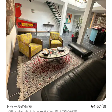
トゥールの個室
レビュー3件
4.67 (3)
パティオ付きのトゥール中心部の宿泊施設