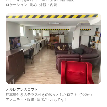
ロケーション
·
眺め
·
外観・内装
オルレアンのロフト
駐車場付きのテラス付きの広々としたロフト（100㎡）
アメニティ・設備
·
清潔さ
·
おもてなし