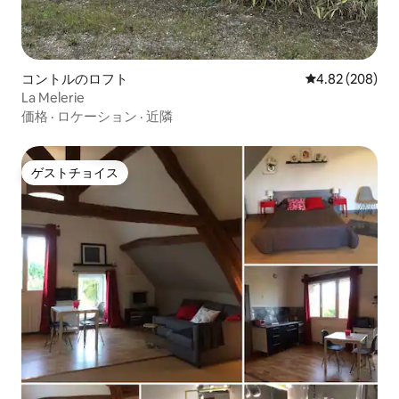
コントルのロフト
レビュー208件
4.82 (208)
La Melerie
価格
·
ロケーション
·
近隣
ゲストチョイス
ゲストチョイス