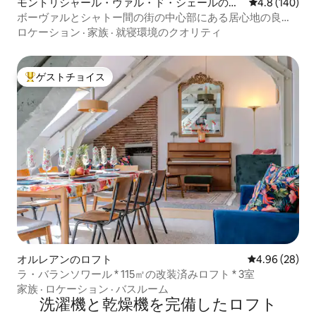
モントリシャール・ヴァル・ド・シェールのロ
レビュー140
4.8 (140)
フト
ボーヴァルとシャトー間の街の中心部にある居心地の良い
ロフト
ロケーション
·
家族
·
就寝環境のクオリティ
ゲストチョイス
大好評のゲストチョイスです。
オルレアンのロフト
レビュー28件
4.96 (28)
ラ・バランソワール * 115㎡の改装済みロフト * 3室
家族
·
ロケーション
·
バスルーム
洗濯機と乾燥機を完備したロフト