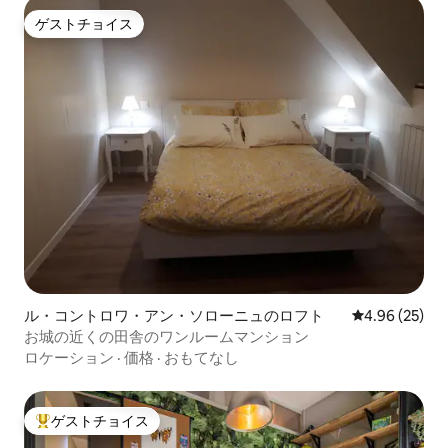
ゲストチョイス
ゲストチョイス
ル・コントロワ・アン・ソローニュのロフト
レビュー25件
4.96 (25)
お城の近くの田舎のワンルームマンション
ロケーション
·
価格
·
おもてなし
ゲストチョイス
大好評のゲストチョイスです。