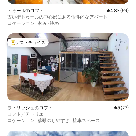
トゥールのロフト
レビュー69件
4.83 (69)
古い街トゥールの中心部にある個性的なアパート
ロケーション
·
家族
·
眺め
ゲストチョイス
大好評のゲストチョイスです。
ラ・リッシュのロフト
レビュー2
5 (27)
ロフト／アトリエ
ロケーション
·
移動のしやすさ
·
駐車スペース