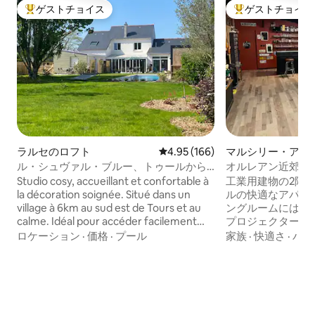
ゲストチョイス
ゲストチョイス
大好評のゲストチョイスです。
大好評のゲストチ
ラルセのロフト
レビュー166件、5つ星中4.95
4.95 (166)
マルシリー・アン
トのロフト
ル・シュヴァル・ブルー、トゥールから
オルレアン近郊の快適
6kmの美しいワンルーム
Studio cosy, accueillant et confortable à
工業用建物の2階に
la décoration soignée. Situé dans un
ルの快適なアパートメント。
village à 6km au sud est de Tours et au
ングルームには、
calme. Idéal pour accéder facilement
プロジェクター、Bluet
aux châteaux de la Loire. Parfait pour un
Fi、設備の整った
ロケーション
·
価格
·
プール
家族
·
快適さ
·
バス
couple ou une personne seule. Parking
ーム、大きなダブ
privatif, jardin partagé avec notre
があります。エア
deuxième gîte et nous même. L’entrée
特なヴィンテージ
indépendante rend ce logement
です。 テレビ画面とエアコン付きの寝室3
particulièrement pratique et agréable
室、大きなダブル
rénové en 2025. Terrasse particulière.
室1室、バスルーム