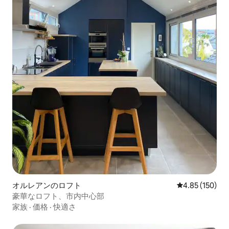
オルレアンのロフト
レビュー150件
4.85 (150)
豪華なロフト、市内中心部
家族
·
価格
·
快適さ