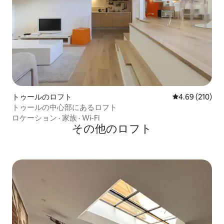
トゥールのロフト
レビュー210件
4.69 (210)
トゥールの中心部にあるロフト
ロケーション
·
家族
·
Wi-Fi
その他のロフト