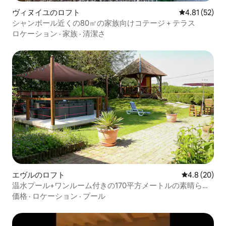
ヴィヌイユのロフト
レビュー52件
4.81 (52)
シャンボール近くの80㎡の家族向けコテージ + テラス
ロケーション
·
家族
·
清潔さ
エヴルのロフト
レビュー20
4.8 (20)
温水プール+ワンルーム付きの170平方メートルの素晴らし
いロフト
価格
·
ロケーション
·
プール