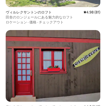
ヴィルレクサントンのロフト
レビュー81件
4.98 (81)
田舎のロンジェールにある魅力的なロフト
ロケーション
·
価格
·
チェックアウト