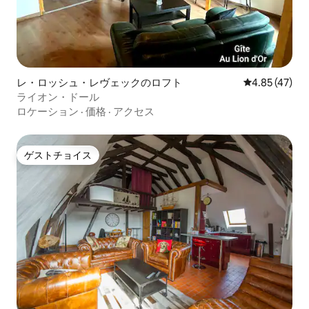
レ・ロッシュ・レヴェックのロフト
レビュー47件
4.85 (47)
ライオン・ドール
ロケーション
·
価格
·
アクセス
ゲストチョイス
ゲストチョイス