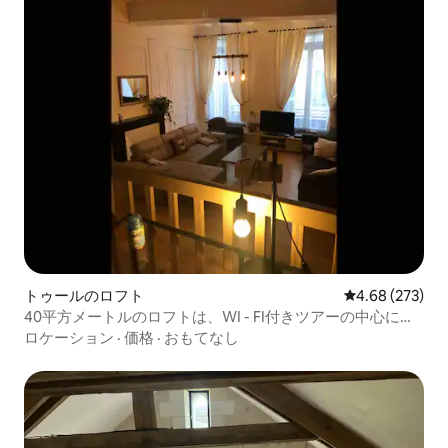
トゥールのロフト
レビュー273件
4.68 (273)
40平方メートルのロフトは、WI - FI付きツアーの中心にあ
ります
ロケーション
·
価格
·
おもてなし