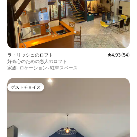
ラ・リッシュのロフト
レビュー54件
4.93 (54)
好奇心のための恋人のロフト
家族
·
ロケーション
·
駐車スペース
ゲストチョイス
ゲストチョイス