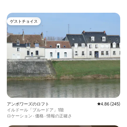
ゲストチョイス
ゲストチョイス
アンボワーズのロフト
レビュー245件
4.86 (245)
イルドール「ブルードア」1階
ロケーション
·
価格
·
情報の正確さ