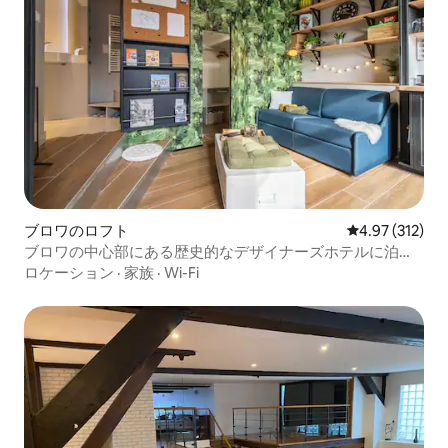
ブロワのロフト
レビュー312件
4.97 (312)
ブロワの中心部にある歴史的なデザイナーズホテルに泊ま
ろう
ロケーション
·
家族
·
Wi-Fi