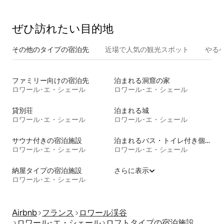
ぜひ訪⁠れ⁠た⁠い目⁠的⁠地
その他のタ⁠イ⁠プ⁠の宿⁠泊⁠先
近場で人気の観光スポット
やる
ファミリー向けの宿泊先
泊まれる洞窟の家
ロワール･エ・シェール
ロワール･エ・シェール
貸別荘
泊まれる城
ロワール･エ・シェール
ロワール･エ・シェール
サウナ付きの宿泊施設
泊まれるバス・トイレ付き個室
ロワール･エ・シェール
ロワール･エ・シェール
納屋タイプの宿泊施設
さらに表示
ロワール･エ・シェール
Airbnb
フランス
ロワール渓谷
ロワール･エ・シェール
ロフトタイプの宿泊施設