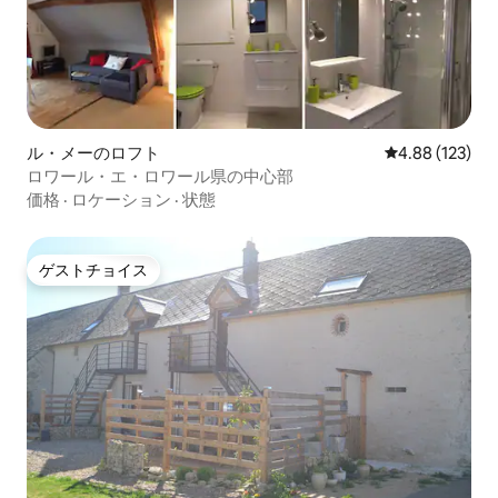
ル・メーのロフト
レビュー123件
4.88 (123)
ロワール・エ・ロワール県の中心部
価格
·
ロケーション
·
状態
ゲストチョイス
ゲストチョイス