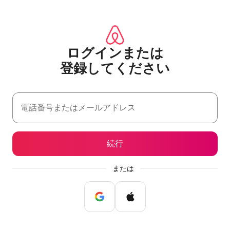
コ
ン
テ
ン
ツ
ログインまたは
に
登⁠録⁠し⁠て⁠く⁠だ⁠さ⁠い
ス
キッ
プ
電話番号またはメールアドレス
続行
または