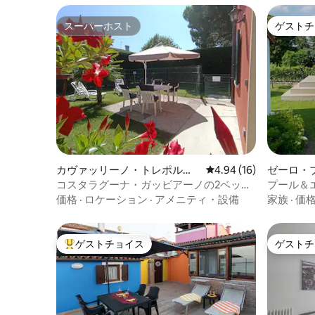
スーパーホスト
ゲストチ
スーパーホスト
ゲストチ
カヴァッリーノ・トレポルテ
レビュー16件、5つ星中
4.94 (16)
ゼーロ・
ィの別荘
コスタラグーナ・ガッビアーノの2ベッド
プール＆
ルーム
ィラジー
価格
·
ロケーション
·
アメニティ・設備
家族
·
価
ゲストチョイス
ゲストチ
大好評のゲストチョイスです。
ゲストチ