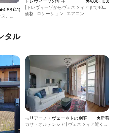
トレヴィーゾの別荘
レビュー103件、5つ星
4.86 (103)
[トレヴィーゾからヴェネツィアまで40分]
レビュー41件、5つ星中4.88つ星の平均評価
4.88 (41)
無料駐車場 - 無料Wi-Fi
価格
·
ロケーション
·
エアコン
ラス、
ンタル
モリアーノ・ヴェーネトの別荘
新しい宿泊先
新着
カサ・オルテンシア | ヴェネツィア近くの
プライベートテラス