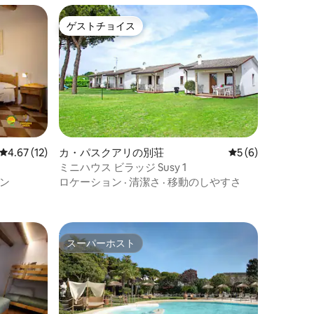
ゲストチョイス
ゲストチョイス
レビュー12件、5つ星中4.67つ星の平均評価
4.67 (12)
カ・パスクアリの別荘
レビュー6件、5
5 (6)
ミニハウス ビラッジ Susy 1
ン
ロケーション
·
清潔さ
·
移動のしやすさ
スーパーホスト
スーパーホスト