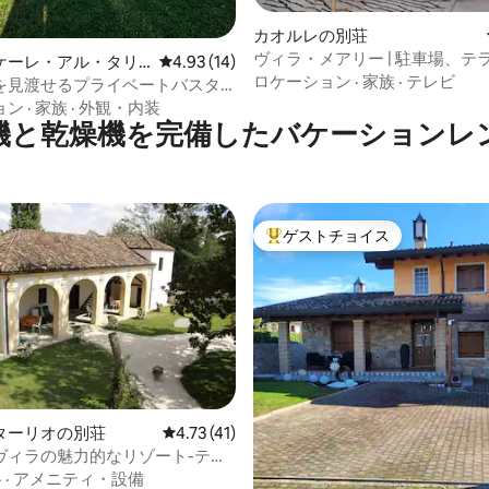
4.88つ星の平均評価
カオルレの別荘
ヴィラ・メアリー | 駐車場、テ
ケーレ・アル・タリ
レビュー14件、5つ星中4.93つ星の平均評価
4.93 (14)
Netflix
ロケーション
·
家族
·
テレビ
の別荘
を見渡せるプライベートバスタ
ロマンチックなカソーネ
ョン
·
家族
·
外観・内装
機と乾燥機を完備したバケーションレ
ゲストチョイス
大好評のゲストチョイスです。
つ星中5つ星の平均評価
ターリオの別荘
レビュー41件、5つ星中4.73つ星の平均評価
4.73 (41)
ヴィラの魅力的なリゾート-ティ
格
·
アメニティ・設備