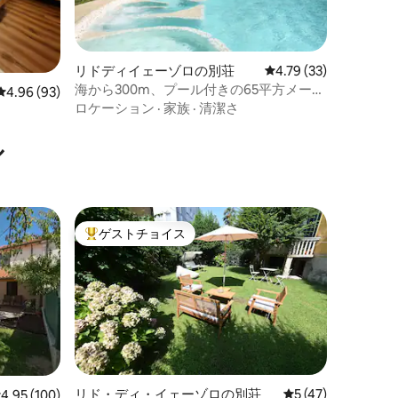
リドディイェーゾロの別荘
レビュー33件、5つ星
4.79 (33)
海から300m、プール付きの65平方メート
レビュー93件、5つ星中4.96つ星の平均評価
4.96 (93)
ルの3ルームアパートメント
ロケーション
·
家族
·
清潔さ
ル
ゲストチョイス
大好評のゲストチョイスです。
リド・ディ・イェーゾロの別荘
レビュー47件、5
5 (47)
レビュー100件、5つ星中4.95つ星の平均評価
4.95 (100)