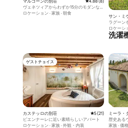
マルコーンの別荘
レビュー8件、5つ星中
4.88 (8)
ヴェネツィアからわずか15分のモダンなア
パート
ロケーション
·
家族
·
朝食
サン・ミ
アメント
ラグーン
ブ付きの
ロケーシ
洗濯
ゲストチョイス
ゲストチョイス
カステッロの別荘
レビュー21件、5
5 (21)
ミーラ・
ビエンナーレに近い素晴らしいアパート
歴史ある
リオ
ロケーション
·
家族
·
外観・内装
家族
·
価