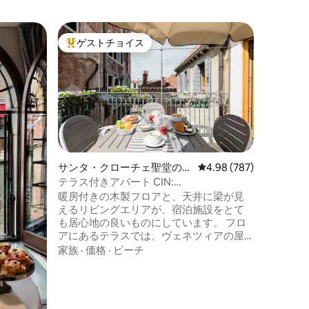
カンナレ
ゲストチョイス
ゲスト
大好評のゲストチョイスです。
ゲスト
Sunny&
チェック
かり。 
エントラ
ュプレッ
ア。追加
価格
·
家
り、リビ
のソファ
ローマ広場ま
サンタ・クローチェ聖堂の別
レビュー787件、5つ星
4.98 (787)
ー付きの
荘
テラス付きアパート CIN:
梁。設備
it027042c2pi2y3jfi
暖房付きの木製フロアと、天井に梁が見
です。明
えるリビングエリアが、宿泊施設をとて
す。窓か
も居心地の良いものにしています。 フロ
場が見え
アにあるテラスでは、ヴェネツィアの屋
根の中で屋外でランチとディナーを楽し
家族
·
価格
·
ビーチ
むことができます。 アリラグーナ・モー
ターボート・エアポート - S. STAE（待ち
合わせ場所）。 S. STAEは、カナル・グラ
ンデの5番目の停留所です。 ご到着時に、