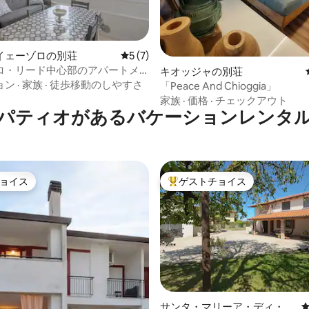
つ星中5つ星の平均評価
イェーゾロの別荘
レビュー7件、5つ星中5つ星の平均評価
5 (7)
ロ・リード中心部のアパートメ
キオッジャの別荘
ョン
·
家族
·
徒歩移動のしやすさ
「Peace And Chioggia」
家族
·
価格
·
チェックアウト
パティオがあるバケーションレンタ
ョイス
ゲストチョイス
ョイス
大好評のゲストチョイスです。
サンタ・マリーア・ディ・サ