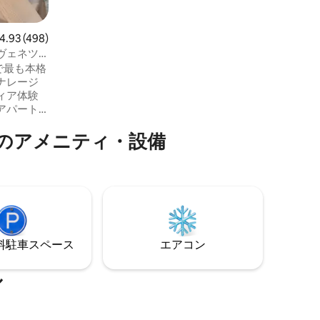
市の観光税をお支払いいただきます。 1泊
1人あたり4ユーロ 10歳から16歳までの若
者には2ユーロ（未満）
ビュー498件、5つ星中4.93つ星の平均評価
4.93 (498)
|ヴェネツ
アで最も本格
ナレージ
ィア体験
アパート
めるダブ
のアメニティ・設備
ー付きのメ
レを備え
ムが備わっ
た明るい
ある見事
ら静か
道駅にも
⁠車ス⁠ペ⁠ー⁠ス
エアコン
ル