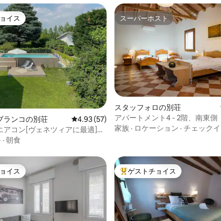
ョイス
スーパーホスト
ョイス
スーパーホスト
スタッフォロの別荘
アパートメント4 - 2階、南東側
4.94つ星の平均評価
ブランコの別荘
レビュー57件、5つ星中4.93つ星の平均評価
4.93 (57)
家族
·
ロケーション
·
チェックイ
エアコン[ヴェネツィアに最適]ヴ
ナ
格
·
朝食
ョイス
ゲストチョイス
ョイス
大好評のゲストチョイスです。