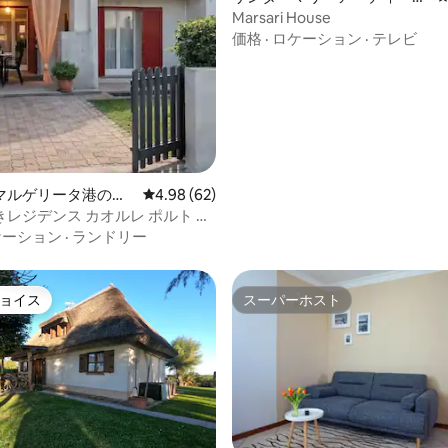
ーラの別荘
Marsari House
価格
·
ロケーション
·
テレビ
マルゲリータ港の別
レビュー62件、5つ星中4.98つ星の平均評価
4.98 (62)
レジデンス カオルレ ポルト サ
ゲリータ
ケーション
·
ランドリー
ョイス
スーパーホスト
ョイス
スーパーホスト