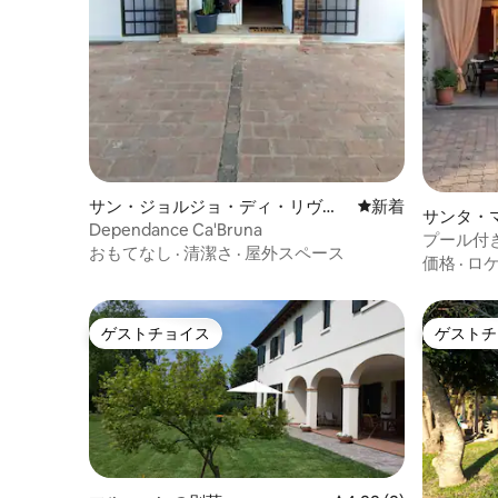
サン・ジョルジョ・ディ・リヴェ
新しい宿泊先
新着
サンタ・
ンツァの別荘
Dependance Ca'Bruna
荘
プール付き
おもてなし
·
清潔さ
·
屋外スペース
ンタマル
価格
·
ロ
ゲストチョイス
ゲストチ
ゲストチョイス
ゲストチ