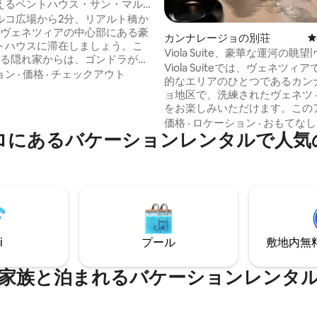
えるペントハウス・サン・マル
で2分
ルコ広場から2分、リアルト橋か
、ヴェネツィアの中心部にある豪
カンナレージョの別荘
レ
トハウスに滞在しましょう。こ
Viola Suite、豪華な運河の眺望
ある隠れ家からは、ゴンドラがゆ
ィア中心部
Viola Suiteでは、ヴェネツィ
通り過ぎる運河の景色が一望で
ョン
·
価格
·
チェックアウト
的なエリアのひとつであるカン
寝室2部屋、レザーソファを備え
ョ地区で、洗練されたヴェネツ
ンプランのリビングエリア、洗
をお楽しみいただけます。この
備したモダンなバスルーム、オ
メントには、運河の景色が楽し
価格
·
ロケーション
·
おもてなし
電子レンジ、モカポットを備え
ロにあるバケーションレンタルで人気
ルベッドルームが2つ、シャワ
整ったキッチンなど、あらゆる
インバスルーム、洗面台とトイ
っています。高速Wi-Fi、55イ
たゲスト用の2つ目のバスルー
マートテレビ、寝室とリビング
ています。簡易キッチンを備え
備えられたエアコンが、ヴェネ
リビングエリアと、水辺の上に
の快適さを提供します。
なガラス床。中心部にありなが
で、ヴァポレットの停留所や鉄
近いロケーションです。
i
プール
敷地内無料駐
家族と泊まれるバケーションレンタ