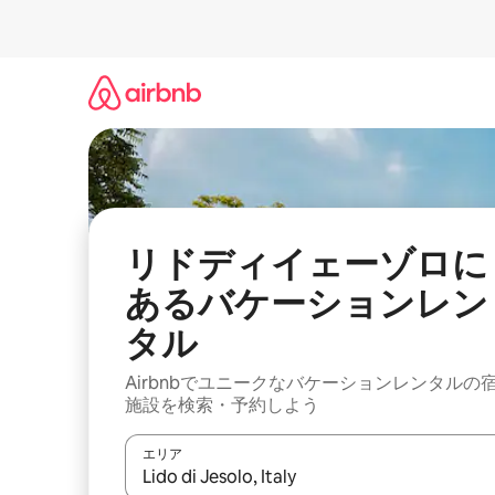
コ
ン
テ
ン
ツ
に
ス
キ
ッ
プ
リドディイェーゾロに
あるバケーションレン
タル
Airbnbでユニークなバケーションレンタルの
施設を検索・予約しよう
エリア
検索結果が表示されたら、上下の矢印キーを使っ