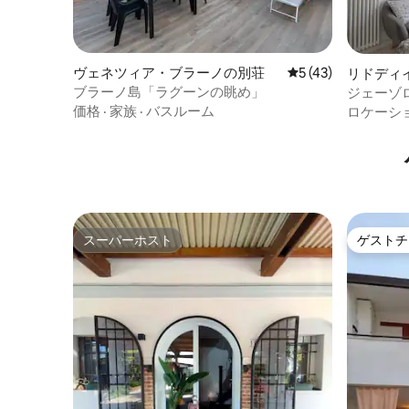
ヴェネツィア・ブラーノの別荘
レビュー43件、5
5 (43)
リドディ
ブラーノ島「ラグーンの眺め」
ジェーゾ
ント
価格
·
家族
·
バスルーム
ロケーシ
スーパーホスト
ゲストチ
スーパーホスト
ゲストチ