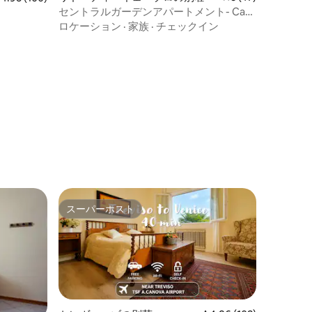
セントラルガーデンアパートメント- Casa
Dandolo
ロケーション
·
家族
·
チェックイン
スーパーホスト
スーパーホスト