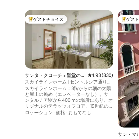
ゲストチョイス
ゲス
大好評のゲストチョイスです。
大好評の
サンタ・クローチェ聖堂の別
レビュー830件、5つ星中
4.93 (830)
荘
スカイラインホーム | セントルシア通り
400 m | 明るく静か
スカイラインホーム：3階からの朝の太陽
と屋上の眺め（エレベーターなし）。サ
ンタルチア駅から400 mの場所にあり、オ
リジナルのテラッツォフロア、19世紀の
家具、見事なムラーノガラスのシャンデ
ロケーション
·
価格
·
おもてなし
リアが特徴です。高さと二重窓のおかげ
でとても静かで、広々としたリビングエ
リアを提供しています。 フルテック：フ
サン・マ
ァイバーWi-Fiと静かなエアコン。 本物の