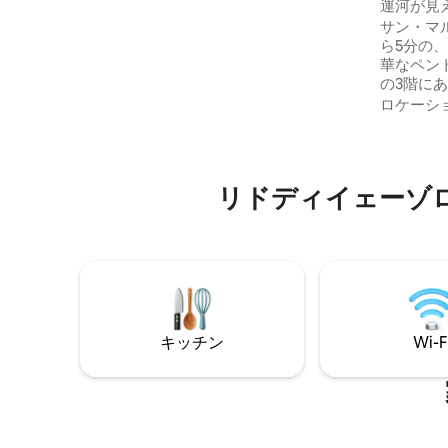
運河が見
ヴェネツィアを満喫： S. Croceにあり、
コ広場ま
サン・マ
階下にはレストランと「バカリ」があり
ら5分の
ます。スーパーから50 m、ヴァポレット
華なペン
から100 mです。 コード登録番号
の3階に
M0270422670
らゆらと
ロケーシ
きます。
たオープ
濯機を完
ーブン、
リドディイェーゾ
た設備の
便利さが揃
ンチのス
ルームに
ツィア流
キッチン
Wi-F