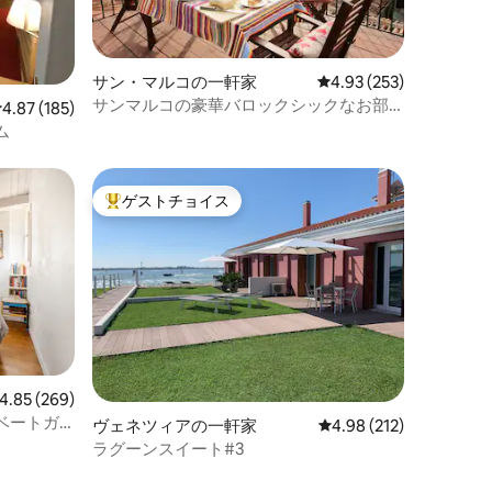
サン・マルコの一軒家
レビュー253件、5つ星
4.93 (253)
サンマルコの豪華バロックシックなお部
レビュー185件、5つ星中4.87つ星の平均評価
4.87 (185)
屋（屋上テラス付き）
ム
ゲストチョイス
大好評のゲストチョイスです。
ビュー269件、5つ星中4.85つ星の平均評価
4.85 (269)
ベートガ
ヴェネツィアの一軒家
レビュー212件、5つ星
4.98 (212)
ラグーンスイート#3
ト