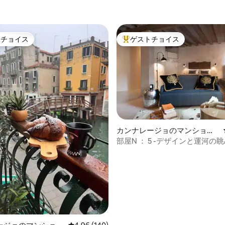
トチョイス
ゲストチョイス
ゲストチョイスです。
大好評のゲストチョイスです。
カンナレージョのマンショ
ン・アパート
部屋N ： 5 -デザインと運河の
中5.0つ星の平均評価