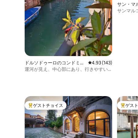
サン・マ
ム
サンマル
マンゾー
ドルソドゥーロのコンドミニ
レビュー143件、5つ星
4.93 (143)
アム
運河が見え、中心部にあり、行きやすい
です
ゲストチョイス
ゲス
大好評のゲストチョイスです。
大好評の