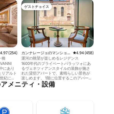
サンタ・
ゲストチョイス
スーパ
ゲストチョイス
スーパ
ンドミニ
ヴェネツ
トジャグ
19世紀
ートは、
アの体験
圏内、ロ
サンタ・
り、スム
のすべて
スできま
レビュー254件、5つ星中4.97つ星の平均評価
4.97 (254)
カンナレージョのマンショ
レビュー458件、5つ星
4.94 (458)
ヴェネツ
ン・アパート
ト橋
運河の眺望が楽しめるレジデンス
イートは
VANNI
1600年代のプライベートパラッツォにあ
ティーニ
の中にあり
るヴェネツィアンスタイルの装飾が施さ
とスタイ
たリアルト
れた貸切アパートで、素晴らしい景色が
静謐で魅
5世紀に火
楽しめます。 1階に位置するこのアパート
⁠メ⁠ニ⁠テ⁠ィ⁠・⁠設⁠備
教会で、
には、クイーンサイズベッドを備えた広
ていまし
い寝室が1つあります。 バスルームは広々
ており、
としており、大きなシャワーが備わって
にありま
います。キッチンには冷蔵庫、トースタ
ッチン付き
ー、ケトル、ネスプレッソマシンが完備
。 バス
されています。 玄関から入ると、運河の
のシャワ
景色を楽しめるとても広いリビングエリ