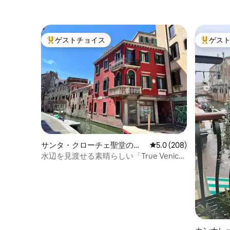
ゲストチョイス
ゲス
大好評のゲストチョイスです。
大好評の
サンタ・クローチェ聖堂のマ
レビュー208件、5つ星
5.0 (208)
ンション・アパート
水辺を見渡せる素晴らしい「True Venice
Apartment」