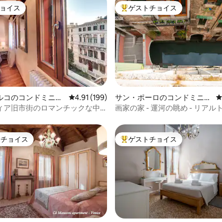
ョイス
ゲストチョイス
ョイス
大好評のゲストチョイスです。
4.94つ星の平均評価
ルコのコンドミニア
レビュー199件、5つ星中4.91つ星の平均評価
4.91 (199)
サン・ポーロのコンドミニア
ム
ィア旧市街のロマンチックな中
画家の家 - 運河の眺め - リアル
トチョイス
ゲストチョイス
ゲストチョイスです。
大好評のゲストチョイスです。