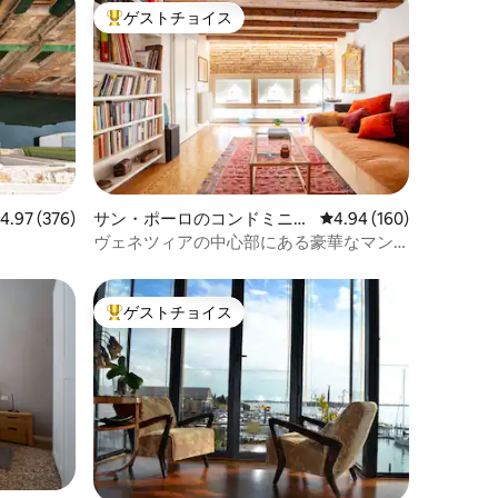
ゲストチョイス
大好評のゲストチョイスです。
レビュー376件、5つ星中4.97つ星の平均評価
4.97 (376)
サン・ポーロのコンドミニア
レビュー160件、5つ星
4.94 (160)
ム
ト
ヴェネツィアの中心部にある豪華なマン
ション・アパート
ゲストチョイス
大好評のゲストチョイスです。