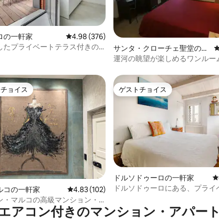
中4.95つ星の平均評価
ロの一軒家
レビュー376件、5つ星中4.98つ星の平均評価
4.98 (376)
したプライベートテラス付きの
サンタ・クローチェ聖堂の一
いラグジュアリーロフト
軒家
運河の眺望が楽しめるワンルー
トチョイス
ゲストチョイス
ゲストチョイスです。
ゲストチョイス
中4.94つ星の平均評価
ドルソドゥーロの一軒家
レ
ドルソドゥーロにある、プライ
ルコの一軒家
レビュー102件、5つ星中4.83つ星の平均評価
4.83 (102)
ーデン付きの魅力的な宿泊先
ン・マルコの高級マンション・
エアコン付きのマンション・アパー