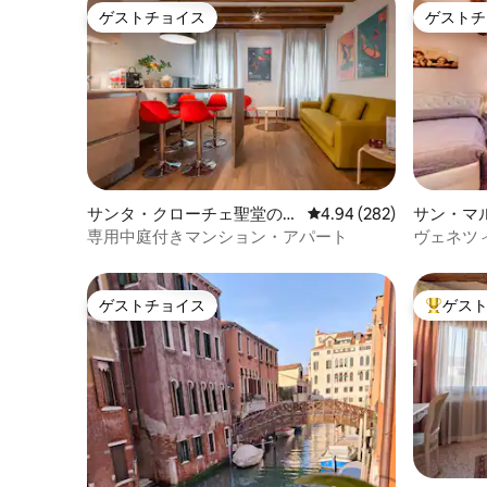
ゲストチョイス
ゲストチ
ゲストチョイス
ゲストチ
サンタ・クローチェ聖堂のコ
レビュー282件、5つ星中
4.94 (282)
サン・マ
ンドミニアム
ム
専用中庭付きマンション・アパート
ヴェネツ
心地
ゲストチョイス
ゲス
ゲストチョイス
大好評の