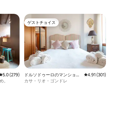
ゲストチョイス
ゲストチョイス
レビュー279件、5つ星中5.0つ星の平均評価
5.0 (279)
ドルソドゥーロのマンショ
レビュー301件、5つ星
4.91 (301)
ン・アパート
眺め。
カサ・リオ・ゴンドレ