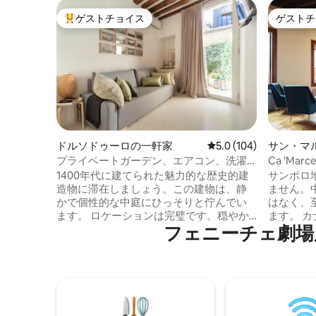
ゲストチョイス
ゲストチ
大好評のゲストチョイスです。
ゲストチ
ドルソドゥーロの一軒家
レビュー104件、5つ星
5.0 (104)
サン・マ
アパート
プライベートガーデン、エアコン、洗濯
Ca 'Marcel
機、乾燥機
1400年代に建てられた魅力的な歴史的建
サンポロ
造物に滞在しましょう。この建物は、静
ません。
かで個性的な中庭にひっそりと佇んでい
はなく、
ます。 ロケーションは完璧です。穏やか
ます。 
フェニーチェ劇場⁠周⁠辺⁠
でありながら中心部に位置し、ローマ広
の建物の
場まで徒歩わずか5分、電車の駅まで10分
井、オー
です。 アパートメントには、快適なダブ
ート作品
ルベッドルーム1室、リビングルーム、モ
家具の心
ダンなシャワー付きの広々としたバスル
通しの良
ーム、設備の整ったキッチンがありま
です。す
す。エアコン、洗濯機、乾燥機。 プライ
す。 朝