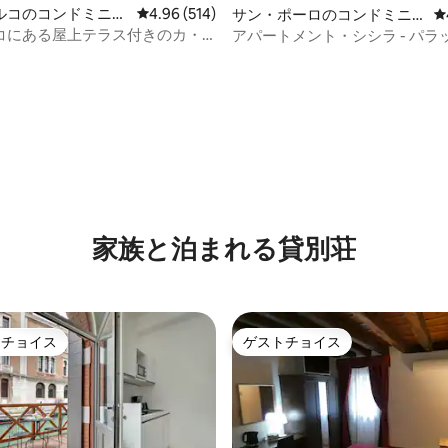
ルコのコンドミニア
レビュー514件、5つ星中4.96つ星の平均評価
4.96 (514)
サン・ポーロのコンドミニ
レ
アム
コにある屋上テラス付きのカ・
アパートメント・シシラ - パラ
ニ・アパートメント
スピ
中4.93つ星の平均評価
家族と泊まれる貸別荘
トチョイス
ゲストチョイス
ゲストチョイスです。
ゲストチョイス