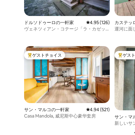
ドルソドゥーロの一軒家
レビュー126件、5つ星
4.95 (126)
カステッ
ヴェネツィアン・コテージ「ラ・カゼッ
運河に面
タ」
素晴らし
ゲストチョイス
ゲス
大好評のゲストチョイスです。
大好評の
サン・マルコの一軒家
レビュー521件、5つ星
4.94 (521)
Casa Mandola, 威尼斯中心豪华套房
サン・マ
新しいサ
アパート