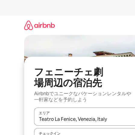
コ
ン
テ
ン
ツ
に
ス
キ
ッ
プ
フェニーチェ劇
場⁠周⁠辺⁠の宿⁠泊⁠先
Airbnbでユニークなバ⁠ケ⁠ー⁠シ⁠ョ⁠ンレ⁠ン⁠タ⁠ルや
一⁠軒⁠家な⁠ど⁠を予⁠約⁠し⁠よ⁠う
エリア
検索結果が表示されたら、上下の矢印キーを使っ
チェックイン