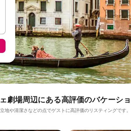
⁠周⁠辺⁠に⁠あ⁠る高⁠評⁠価⁠のバ⁠ケ⁠ー⁠シ⁠ョ⁠
立地や清潔さなどの点でゲストに高評価のリスティングです。