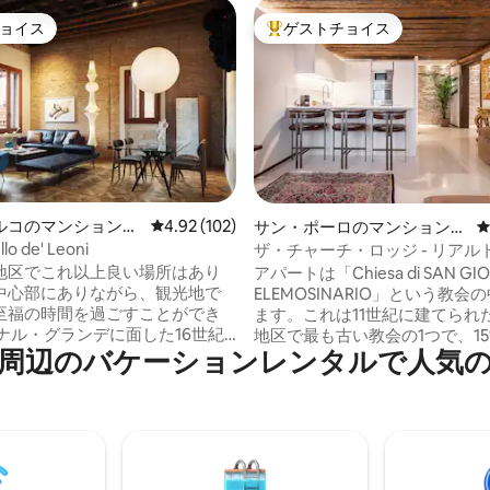
ョイス
ゲストチョイス
ョイス
大好評のゲストチョイスです。
中5.0つ星の平均評価
ルコのマンション・
レビュー102件、5つ星中4.92つ星の平均評価
4.92 (102)
サン・ポーロのマンション・
アパート
lo de' Leoni
ザ・チャーチ・ロッジ - リアル
地区でこれ以上良い場所はあり
アパートは「Chiesa di SAN GIO
中心部にありながら、観光地で
ELEMOSINARIO」という教会
至福の時間を過ごすことができ
ます。これは11世紀に建てられ
カナル・グランデに面した16世紀
地区で最も古い教会の1つで、1
のバ⁠ケ⁠ー⁠シ⁠ョ⁠ン⁠レ⁠ン⁠タ⁠ル⁠で人⁠気⁠のア
3階にあるお部屋です。 高い天
災が発生した際に唯一救われた
ク材の寄木細工の床、美しいア
1700年までは司祭の家となっ
、現代的な家具とヴィンテージ
た。 アパートは完全に改装され
地よい組み合わせが特徴の、風
リアルト橋から徒歩2分の場所
いエレガントで優雅なアパート
す。 寝室2室、設備の整ったキ
べてがデザイナーズピースで
の広いリビングルームがあります
のコーヒーを飲みながらサンタ・
ルームにはクロムセラピー付き