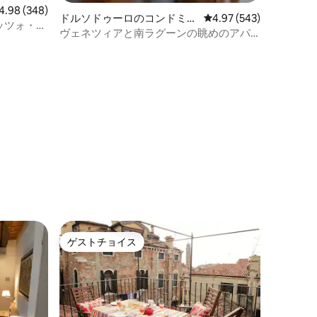
ビュー348件、5つ星中4.98つ星の平均評価
4.98 (348)
ドルソドゥーロのコンドミニ
レビュー543件、5つ星
4.97 (543)
ッツォ・ラ
アム
ヴェネツィアと南ラグーンの眺めのアパ
ート
ゲストチョイス
ゲストチョイス