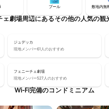
グロリオーザ・デイ・フラリの
ーが備わっています。 エアコン、W
i
プール
敷地内無料駐
め、四柱式ベッドの寝室でぐっ
暖房。
ることができます。
場⁠周⁠辺⁠に⁠あ⁠るそ⁠の⁠他⁠の人⁠気⁠の観⁠光
ジュデッカ
現地メンバー61人のおすすめ
フェニーチェ劇場
現地メンバー527人のおすすめ
Wi-Fi完備のコンドミニアム