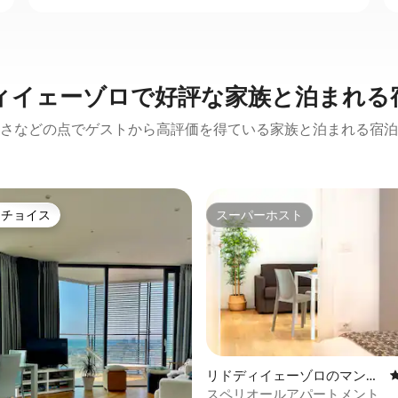
ィイェーゾロで好評な家族と泊まれる
さなどの点でゲストから高評価を得ている家族と泊まれる宿泊
トチョイス
スーパーホスト
ゲストチョイスです。
スーパーホスト
4.78つ星の平均評価
リドディイェーゾロのマンシ
ョン・アパート
スペリオールアパートメント