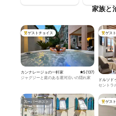
家族と
ゲストチョイス
ゲス
大好評のゲストチョイスです。
大好評の
カンナレージョの一軒家
レビュー137件、5
5 (137)
ジャグジーと庭のある運河沿いの隠れ家
ドルソド
ン・アパ
セントラ
ンマルコ
スーパーホスト
ゲス
スーパーホスト
大好評の