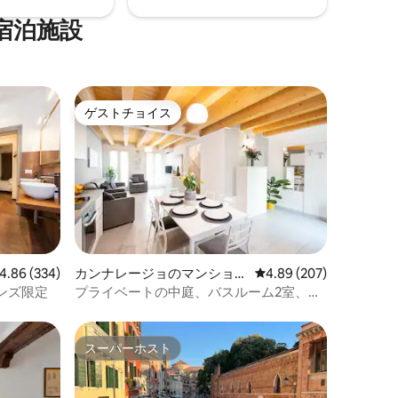
宿泊施設
ゲストチョイス
ゲストチョイス
ビュー334件、5つ星中4.86つ星の平均評価
4.86 (334)
カンナレージョのマンショ
レビュー207件、5つ星
4.89 (207)
ン・アパート
ンズ限定
プライベートの中庭、バスルーム2室、空
港へのアクセスが便利
スーパーホスト
スーパーホスト