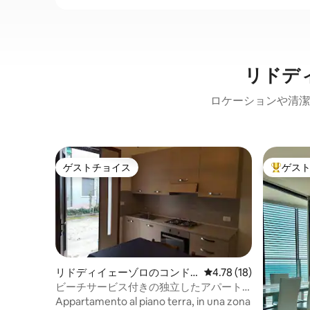
リドデ
ロケーションや清潔
ゲストチョイス
ゲス
ゲストチョイス
大好評の
リドディイェーゾロのコンド
レビュー18件、5つ星中
4.78 (18)
ミニアム
ビーチサービス付きの独立したアパート
メント
Appartamento al piano terra, in una zona