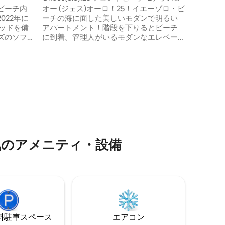
+ビーチ+パーク
ビーチ内
オー (ジェス)オーロ！25！イエーゾロ・ビ
ットは、
022年に
ーチの海に面した美しいモダンで明るい
します。
ッドを備
アパートメント！階段を下りるとビーチ
の洗濯機
ズのソフ
に到着。管理人がいるモダンなエレベー
ム、イン
ター付きのアパートの3階にあります。設
備えたキ
備：エアコン、高速Wi-Fi、スマートテレ
。 テラ
ビ、食器洗い機、洗濯機。4名様に最適、
と椅子が
美しいテラス2つ。 プラスポイント：3列
ながらの
目の専用ビーチスペースとプライベート
お楽しみ
駐車場が料金に含まれています。 このチ
ャンスをお見逃しなく。今すぐご予約い
む夏季ご利
ただき、イェーゾロでの完璧な休暇をお
届けしま
楽しみください！
気のアメニティ・設備
⁠車ス⁠ペ⁠ー⁠ス
エアコン