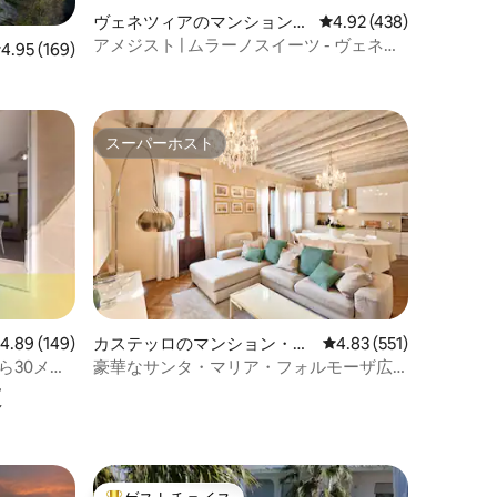
ヴェネツィアのマンション・
レビュー438件、5つ星
4.92 (438)
アパート
アメジスト | ムラーノスイーツ - ヴェネツ
レビュー169件、5つ星中4.95つ星の平均評価
4.95 (169)
ィア。
スーパーホスト
スーパーホスト
レビュー149件、5つ星中4.89つ星の平均評価
4.89 (149)
カステッロのマンション・ア
レビュー551件、5つ星
4.83 (551)
パート
ら30メー
豪華なサンタ・マリア・フォルモーザ広
設
場