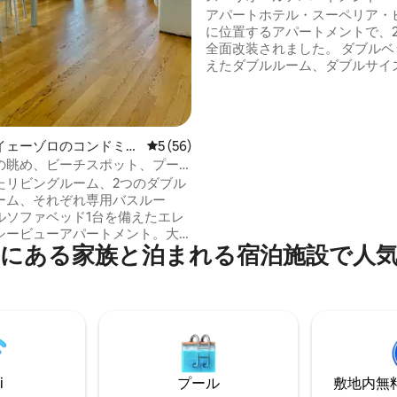
アパートホテル・スーペリア・
に位置するアパートメントで、2
全面改装されました。 ダブルベ
えたダブルルーム、ダブルサイ
ァベッドを備えたリビングルー
ダクションホブと電子レンジを
ッチンエリアで構成されています
ス／バルコニーには、テーブル
イェーゾロのコンドミニ
レビュー56件、5つ星中5つ星の平均評価
5 (56)
備えられており、景色を楽しみ
の眺め、ビーチスポット、プー
んびりとお昼食またはお夕食を
たリビングルーム、2つのダブル
いただけます。 ビーチサービス（パラソ
ーム、それぞれ専用バスルー
ル1つ＋デッキチェア2脚）を含
ルソファベッド1台を備えたエレ
用の場合。朝食は、客室までお
シービューアパートメント。大
す。
にある家族と泊まれる宿泊施設で人
。 アパートは、Jesoloのシン
あるAquileiaタワーの14階に
 リフト。プール（ 5月中旬～ 9
業）、ビーチに設置（ビーチパ
本、デッキチェア1台、サンベッド
まれています。 1つの地下駐車
ートはイェゾロの中心であるマ
ニ広場から数メートル、ビーチ
i
プール
敷地内無料駐
5分の場所にあります。