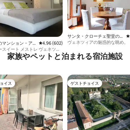
サンタ・クローチェ聖堂のマ
レ
ンション・アパート
ヴェネツィアの魅惑的な眺め。
中4.89つ星の平均評価
のマンション・ア
レビュー602件、5つ星中4.96つ星の平均評価
4.96 (602)
ースイート メストレ ヴェネツィ
家族やペットと泊まれる宿泊施設
ョイス
ゲストチョイス
ョイス
ゲストチョイス