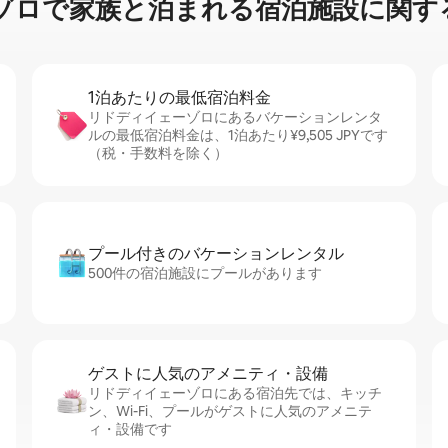
⁠族⁠と泊⁠ま⁠れ⁠る宿⁠泊⁠施⁠設⁠に関⁠す⁠る
1泊あたりの最⁠低⁠宿⁠泊⁠料⁠金
リドディイェーゾロにあるバケーションレンタ
ルの最低宿泊料金は、1泊あたり¥9,505 JPYです
（税・手数料を除く）
プール付きのバ⁠ケ⁠ー⁠シ⁠ョ⁠ンレ⁠ン⁠タ⁠ル
500件の宿泊施設にプールがあります
ゲストに人⁠気⁠のア⁠メ⁠ニ⁠テ⁠ィ・設⁠備
リドディイェーゾロにある宿泊先では、キッチ
ン、Wi-Fi、プールがゲストに人気のアメニテ
ィ・設備です