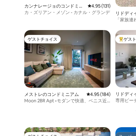
カンナレージョのコンドミニ
レビュー131件、5つ星
4.95 (131)
アム
カ・ズリアン・メゾン - カナル・グランデ
リドディ
ョン・ア
「家族連
パートメ
ゲストチョイス
ゲス
ゲストチョイス
大好評の
リドディ
メストレのコンドミニアム
レビュー184件、5つ星
4.95 (184)
ョン・ア
専用ビー
Moon 2BR Apt •モダンで快適、ベニス近
郊