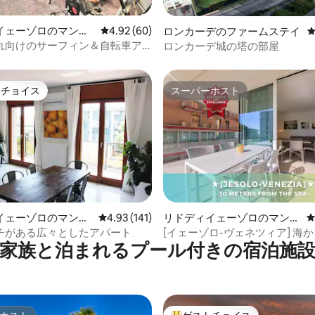
中4.95つ星の平均評価
イェーゾロのマンシ
レビュー60件、5つ星中4.92つ星の平均評価
4.92 (60)
ロンカーデのファームステイ
パート
れ向けのサーフィン＆自転車ア
ロンカーデ城の塔の部屋
ントS」
トチョイス
スーパーホスト
ゲストチョイスです。
スーパーホスト
イェーゾロのマンシ
レビュー141件、5つ星中4.93つ星の平均評価
4.93 (141)
リドディイェーゾロのマンシ
中4.95つ星の平均評価
パート
ョン・アパート
チがある広々としたアパート
[イェーゾロ-ヴェネツィア] 海か
家族と泊まれるプール付きの宿泊施
トル、駐車場付き