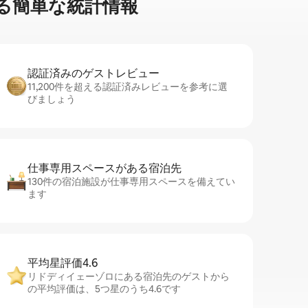
簡⁠単⁠な統⁠計⁠情⁠報
認証済みのゲ⁠ス⁠ト⁠レ⁠ビ⁠ュ⁠ー
11,200件を超える認証済みレビューを参考に選
びましょう
仕事専用ス⁠ペ⁠ー⁠スがあ⁠る宿⁠泊⁠先
130件の宿泊施設が仕事専用スペースを備えてい
ます
平均星評価4.6
リドディイェーゾロにある宿泊先のゲストから
の平均評価は、5つ星のうち4.6です