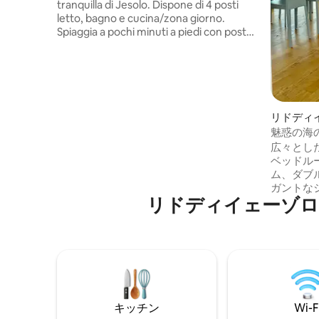
tranquilla di Jesolo. Dispone di 4 posti
letto, bagno e cucina/zona giorno.
Spiaggia a pochi minuti a piedi con posto
incluso (ombrellone e 2 lettini presso
Stabilimento Manzoni). Wi-Fi gratuito e
posto auto interno inclusi nel prezzo.
リドディ
アム
魅惑の海
ル
広々とし
ベッドル
ム、ダブ
ガントな
リドディイェーゾロ
きなテラス
ボルの1つで
あります。
月中旬営
ラソル1
1台）が含
場。アパ
ッツィー
キッチン
Wi-F
から徒歩