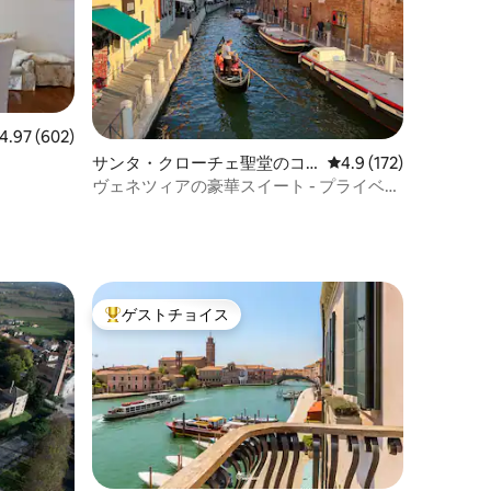
ビュー602件、5つ星中4.97つ星の平均評価
4.97 (602)
サンタ・クローチェ聖堂のコ
レビュー172件、5つ
4.9 (172)
ンドミニアム
ヴェネツィアの豪華スイート - プライベー
トジャグジー＆デザイン
ゲストチョイス
大好評のゲストチョイスです。