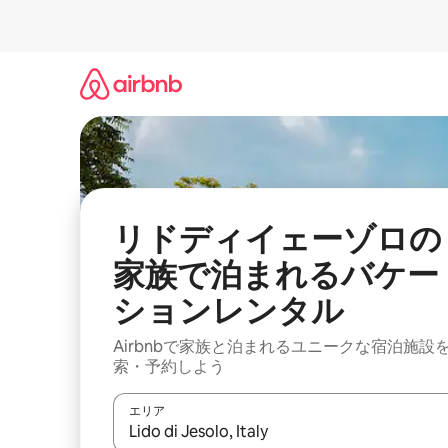
コ
ン
テ
ン
ツ
に
ス
キ
ッ
プ
リドディイェーゾロの
家族で泊まれるバケー
ションレンタル
Airbnbで家族と泊まれるユニークな宿泊施設
索・予約しよう
エリア
検索結果が表示されたら、上下の矢印キーを使っ