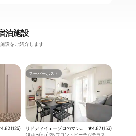
宿泊施設
施設をご紹介します
リドディ
スーパーホスト
ゲスト
スーパーホスト
ゲスト
ョン・ア
ダイネー
リアム
ジェゾー
歩の場所
ダンで明
メントで
施設は最
うにくつ
揃ってい
エアコン
レビュー125件、5つ星中4.82つ星の平均評価
4.82 (125)
リドディイェーゾロのマンシ
レビュー153件、5つ星
4.87 (153)
ビーチス
ョン・アパート
OhJes(olo)!25 フロントビーチ•2テラス
ーやカッ