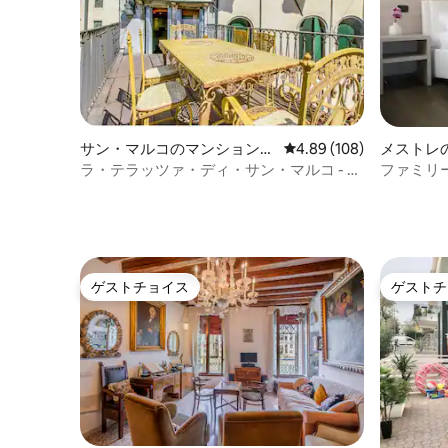
サン・マルコのマンション・
レビュー108件、5つ星
4.89 (108)
メストレ
アパート
パート
ラ・テラッツァ・ディ・サン・マルコ - ラ
ファミリ
グジュアリーアパートメント
ア
ゲストチョイス
ゲストチ
ゲストチョイス
ゲストチ