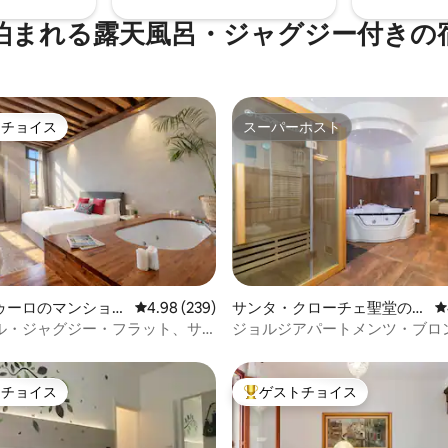
泊まれる露天風呂・ジャグジー付きの
トチョイス
スーパーホスト
ゲストチョイスです。
スーパーホスト
つ星中5つ星の平均評価
ゥーロのマンショ
レビュー239件、5つ星中4.98つ星の平均評価
4.98 (239)
サンタ・クローチェ聖堂のマ
レ
ート
ンション・アパート
ル・ジャグジー・フラット、サ
ジョルジアパートメンツ・ブロ
広場とリアルト橋から10m
トチョイス
ゲストチョイス
ゲストチョイスです。
大好評のゲストチョイスです。