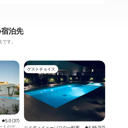
の宿泊先
先です。
リドディ
ゲストチョイス
ゲス
ゲストチョイス
大好評
ョン・ア
イェーゾ
ワー
アクイレ
モダンな
な素晴らし
リビング
ン付き）
ッドルー
ビューの
日光浴が楽しめ
レビュー37件、5つ星中5.0つ星の平均評価
5.0 (37)
ェーゾロ
ートのデ
リドディイェーゾロの一軒家
レビュー57件、5つ星
4.95 (57)
用プール