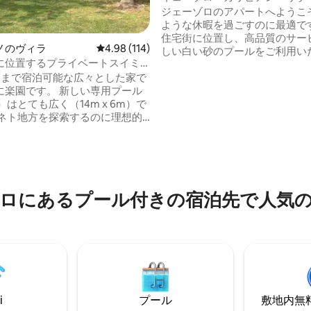
ザイナーズアパートメント
ジェーゾロのアパートへようこ
ような休暇を過ごすのに最適です
住宅街に位置し、高品質のサー
ノのヴィラ
レビュー114件、5つ星中4.98つ星の平均評価
4.98 (114)
しい白い砂のプールをご利用い
に位置するプライベートスイミ
す。アパートメントには、2つ
ル付きの大邸宅
様まで宿泊可能な広々とした家で
ーム、ソファーベッド、テレビ、
す。 新しい専用プール
Fiを備えたリビングルーム、モ
年）はとても広く（14m x 6m）で
ルームがあります。 専用サービ
中5.0つ星の平均評価
ェネト地方を探索するのに理想的
2000平方メートルのプール、
ションにあります。ヴェネツィ
車、専用ビーチチェア、ショッ
35 kmです。車で約30分のとこ
トランに近い理想的なロケーシ
ビーチがたくさんあります。ま
まれます。リラックスした心地
ローナ、ヴィチェンツァ、パド
に最適です。
にも簡単にアクセスできます。
ロにあるプール付きの宿泊先で人気
家は、手つかずの自然の中での
した休日を過ごしたい方に最適
にはすべてが備わっており、セ
を込めて装飾されています。
i
プール
敷地内無料駐