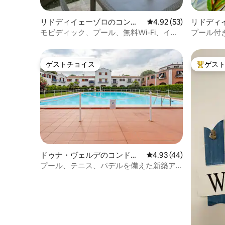
リドディイェーゾロのコンド
レビュー53件、5つ星中
4.92 (53)
リドディ
ミニアム
ニアム
モビディック、プール、無料Wi-Fi、イェ
プール付き
ーゾロ・リド
ーロでリ
ゲストチョイス
ゲス
ゲストチョイス
大好評の
ドゥナ・ヴェルデのコンドミ
レビュー44件、5つ星中
4.93 (44)
ニアム
プール、テニス、パデルを備えた新築ア
パートメント