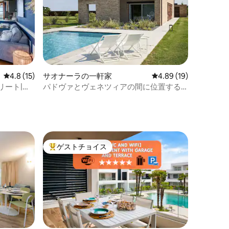
レビュー15件、5つ星中4.8つ星の平均評価
4.8 (15)
サオナーラの一軒家
レビュー19件、5つ星
4.89 (19)
リート|ボ
パドヴァとヴェネツィアの間に位置する
農家「Barco41」
ゲストチョイス
大好評のゲストチョイスです。