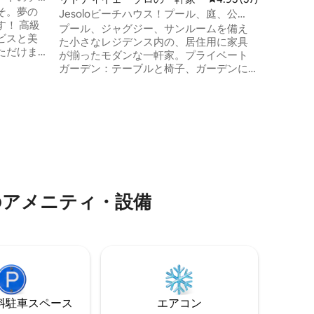
そ。夢の
ハウス）
Jesoloビーチハウス！プール、庭、公
！ 高級
ています
園！
プール、ジャグジー、サンルームを備え
ビスと美
た小さなレジデンス内の、居住用に家具
ただけま
が揃ったモダンな一軒家。プライベート
のベッドル
ガーデン：テーブルと椅子、ガーデンに
無料Wi-
面した家具付きパティオ。Wi-Fi、IHコン
ダンなバス
ロ、オーブン、食器洗い機、電子レンジ
スには、
を備えたキッチン。独立した寝室エリ
無料の自転
ア、シャワーとビデがそれぞれ備わった2
プやレス
つのバスルームを備えた2階建ての家。ダ
ョンが含
ブルベッドルーム2室と独立したエリアに
よい休暇
ある大きなフレンチベッド1台。インター
ネット接続のテレビ3台。床暖房。エアコ
ン。
のアメニティ・設備
⁠車ス⁠ペ⁠ー⁠ス
エアコン