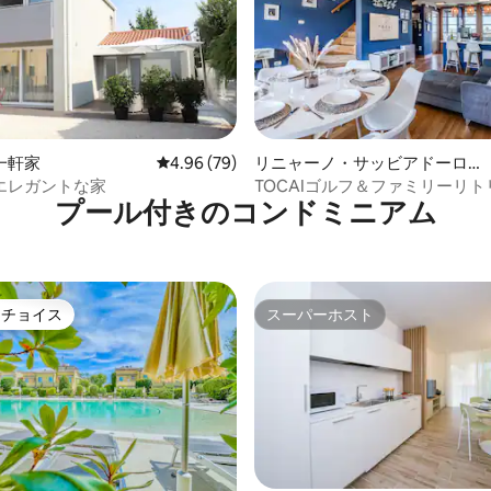
中5.0つ星の平均評価
一軒家
レビュー79件、5つ星中4.96つ星の平均評価
4.96 (79)
リニャーノ・サッビアドーロの
一軒家
エレガントな家
TOCAIゴルフ＆ファミリーリト
プール付きのコンドミニアム
ーホー、ゴルフカート、プール
トチョイス
スーパーホスト
ゲストチョイスです。
スーパーホスト