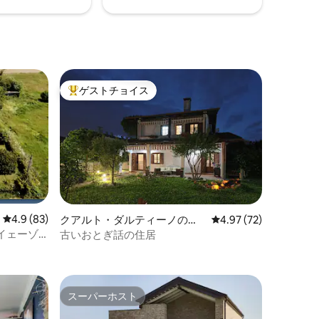
ゲストチョイス
大好評のゲストチョイスです。
レビュー83件、5つ星中4.9つ星の平均評価
4.9 (83)
クアルト・ダルティーノの一
レビュー72件、5つ星
4.97 (72)
軒家
イェーゾ
古いおとぎ話の住居
スーパーホスト
スーパーホスト