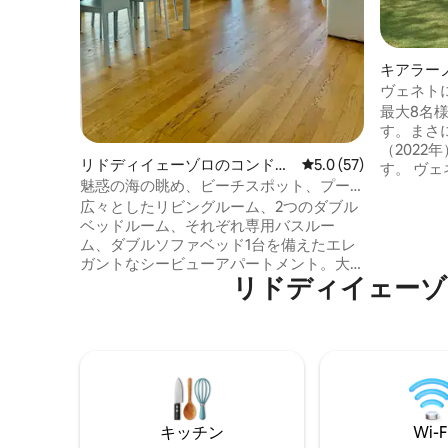
キアラー
ヴェネト
ングプー
最大8名
す。まさに楽園で
（2022
リドディイェーゾロのコンドミ
レビュー57件、5つ星
5.0 (57)
す。 ヴ
ニアム
魅惑の海の眺め、ビーチスポット、プー
なロケー
ル
広々としたリビングルーム、2つのダブル
アはわずか
ベッドルーム、それぞれ専用バスルー
ろには、
ム、ダブルソファベッド1台を備えたエレ
た、ヴェ
ガントなシービューアパートメント。大
ヴァなど
リドディイェーゾ
きなテラス。 アパートは、Jesoloのシン
私たちの
ボルの1つであるAquileiaタワーの14階に
んびりと
あります。 リフト。プール（ 5月中旬～ 9
です。家
月中旬営業）、ビーチに設置（ビーチパ
ンスと心
ラソル1本、デッキチェア1台、サンベッド
1台）が含まれています。 1つの地下駐車
場。アパートはイェゾロの中心であるマ
ッツィーニ広場から数メートル、ビーチ
キッチン
Wi-F
から徒歩5分の場所にあります。