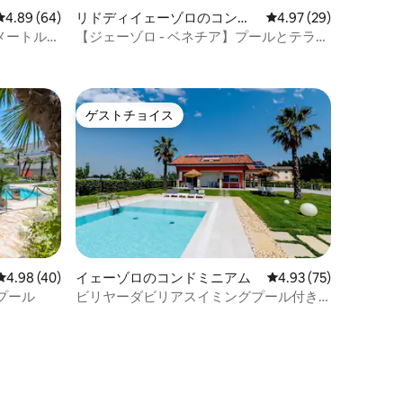
レビュー64件、5つ星中4.89つ星の平均評価
4.89 (64)
リドディイェーゾロのコンド
レビュー29件、5つ星
4.97 (29)
ミニアム
方メートルの
【ジェーゾロ - ベネチア】プールとテラス
付きの高級物件
ゲストチョイス
ゲストチョイス
レビュー40件、5つ星中4.98つ星の平均評価
4.98 (40)
イェーゾロのコンドミニアム
レビュー75件、5つ星
4.93 (75)
プール
ビリヤーダビリアスイミングプール付き
ビーチ近くB4