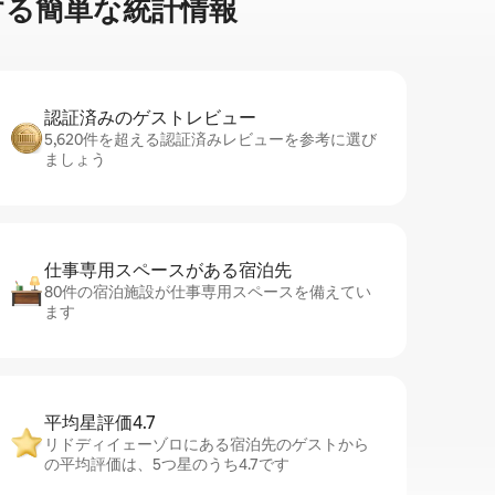
る簡⁠単⁠な統⁠計⁠情⁠報
認証済みのゲ⁠ス⁠ト⁠レ⁠ビ⁠ュ⁠ー
5,620件を超える認証済みレビューを参考に選び
ましょう
仕事専用ス⁠ペ⁠ー⁠スがあ⁠る宿⁠泊⁠先
80件の宿泊施設が仕事専用スペースを備えてい
ます
平均星評価4.7
リドディイェーゾロにある宿泊先のゲストから
の平均評価は、5つ星のうち4.7です