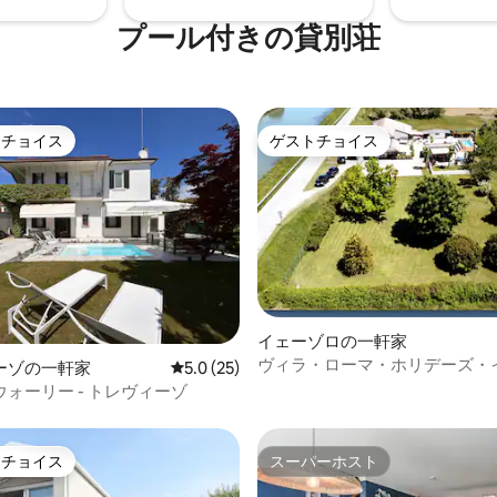
プール付きの貸別荘
トチョイス
ゲストチョイス
ゲストチョイスです。
ゲストチョイス
イェーゾロの一軒家
中5.0つ星の平均評価
ヴィラ・ローマ・ホリデーズ・
ーゾの一軒家
レビュー25件、5つ星中5.0つ星の平均評価
5.0 (25)
ロ・ヴェネツィア
ォーリー - トレヴィーゾ
トチョイス
スーパーホスト
ゲストチョイスです。
スーパーホスト