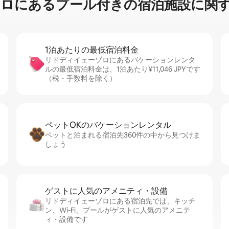
⁠るプ⁠ー⁠ル⁠付⁠き⁠の宿⁠泊⁠施⁠設⁠に関⁠す⁠
1泊あたりの最⁠低⁠宿⁠泊⁠料⁠金
リドディイェーゾロにあるバケーションレンタ
ルの最低宿泊料金は、1泊あたり¥11,046 JPYです
（税・手数料を除く）
ペットOKのバ⁠ケ⁠ー⁠シ⁠ョ⁠ンレ⁠ン⁠タ⁠ル
ペットと泊まれる宿泊先360件の中から見つけま
しょう
ゲストに人⁠気⁠のア⁠メ⁠ニ⁠テ⁠ィ・設⁠備
リドディイェーゾロにある宿泊先では、キッチ
ン、Wi-Fi、プールがゲストに人気のアメニテ
ィ・設備です