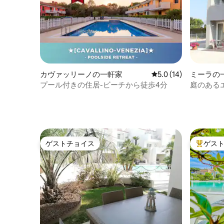
カヴァッリーノの一軒家
レビュー14件、5つ星
5.0 (14)
ミーラの
プール付きの住居-ビーチから徒歩4分
庭のある
ゲストチョイス
ゲス
ゲストチョイス
大好評の