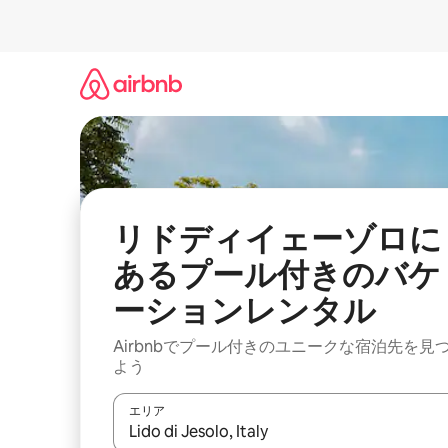
コ
ン
テ
ン
ツ
に
ス
キ
ッ
プ
リドディイェーゾロに
あるプール付きのバケ
ーションレンタル
Airbnbでプール付きのユニークな宿泊先を見
よう
エリア
検索結果が表示されたら、上下の矢印キーを使っ