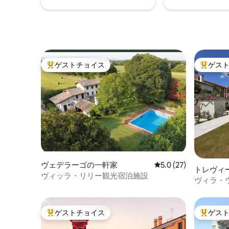
ゲストチョイス
ゲス
大好評のゲストチョイスです。
大好評の
ヴェデラーゴの一軒家
レビュー27件、5つ星
5.0 (27)
トレヴィ
ヴィッラ・リリー観光宿泊施設
ヴィラ・ウ
ゲストチョイス
ゲス
大好評のゲストチョイスです。
大好評の