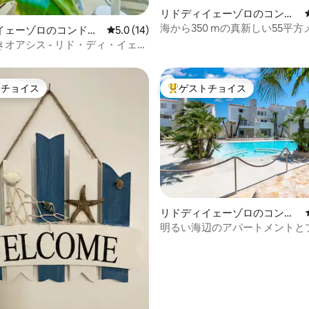
リドディイェーゾロのコンド
ミニアム
海から350 mの真新しい55平
4.92つ星の平均評価
イェーゾロのコンドミ
レビュー14件、5つ星中5.0つ星の平均評価
5.0 (14)
アパート
オアシス - リド・ディ・イェゾ
ラックス
トチョイス
ゲストチョイス
ゲストチョイスです。
大好評のゲストチョイスです。
4.93つ星の平均評価
リドディイェーゾロのコンド
ミニアム
明るい海辺のアパートメントと