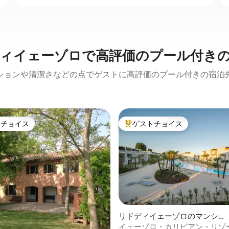
ィイェーゾロで高評価のプール付き
ションや清潔さなどの点でゲストに高評価のプール付きの宿泊
トチョイス
ゲストチョイス
ゲストチョイスです。
大好評のゲストチョイスです。
リドディイェーゾロのマンショ
ン・アパート
イェーゾロ・カリビアン・リゾ