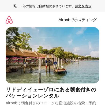
コ
一部の情報は自動翻訳されています。
原文を表示
ン
テ
ン
Airbnbでホスティング
ツ
に
ス
キ
ッ
プ
リドディイェーゾロにある朝食付きの
バケーションレンタル
Airbnbで朝食付きのユニークな宿泊施設を検索・予約