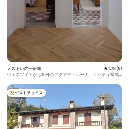
メストレの一軒家
レビュー9件
4.78 (9)
ヴェネツィアから15分のアクアディルーナ、リバティ様式
の建物
ゲストチョイス
大好評のゲストチョイスです。