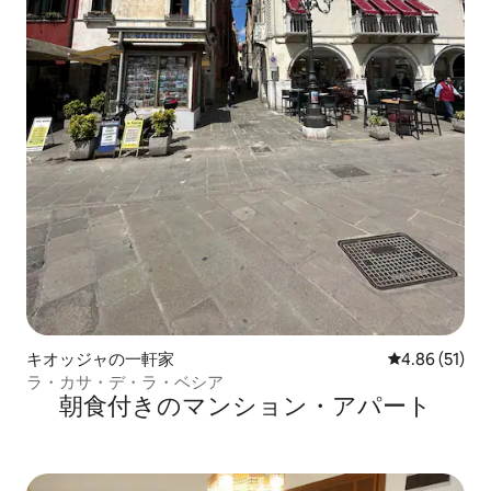
キオッジャの一軒家
レビュー51件
4.86 (51)
ラ・カサ・デ・ラ・ベシア
朝食付きのマンション・アパート