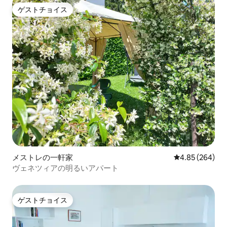
ゲストチョイス
ゲストチョイス
メストレの一軒家
レビュー264件
4.85 (264)
ヴェネツィアの明るいアパート
ゲストチョイス
ゲストチョイス