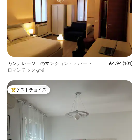
カンナレージョのマンション・アパート
レビュー101件
4.94 (101)
ロマンチックな薄
ゲストチョイス
大好評のゲストチョイスです。