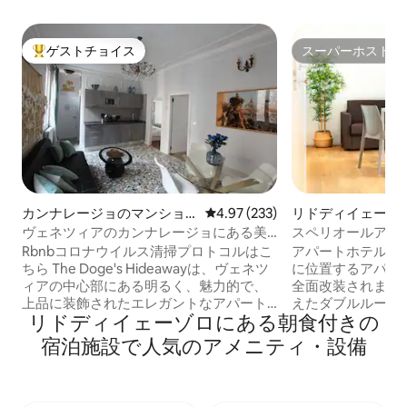
ゲストチョイス
スーパーホスト
大好評のゲストチョイスです。
スーパーホスト
カンナレージョのマンショ
レビュー233件、5つ星中4.97
4.97 (233)
リドディイェーゾ
ン・アパート
ョン・アパート
ヴェネツィアのカンナレージョにある美
スペリオールアパ
しくスタイリッシュなアパート
Rbnbコロナウイルス清掃プロトコルはこ
アパートホテル・
ちら The Doge's Hideawayは、ヴェネツ
に位置するアパート
ィアの中心部にある明るく、魅力的で、
全面改装されまし
上品に装飾されたエレガントなアパート
えたダブルルーム
リドディイェーゾロにある朝食付きの
です。 このスタイリッシュなアパートメ
ァベッドを備えた
ントは70平方メートルで、最大4名様まで
ダクションホブと
宿泊施設で人気のアメニティ・設備
快適にご宿泊いただけます。 Il
ッチンエリアで構
Nascondiglio del Dogeは、ヴェネツィア
ス／バルコニーに
の中心部にある明るく美しいアパートで
備えられており、
す。上品でエレガントな内装になってい
んびりとお昼食ま