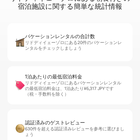
宿⁠泊⁠施⁠設⁠に関⁠す⁠る簡⁠単⁠な統⁠計⁠情⁠報
バケーションレ⁠ン⁠タ⁠ル⁠の合⁠計⁠数
リドディイェーゾロにある20件のバケーションレ
ンタルをチェックしましょう
1泊あたりの最⁠低⁠宿⁠泊⁠料⁠金
リドディイェーゾロにあるバケーションレンタル
の最低宿泊料金は、1泊あたり¥6,317 JPYです
（税・手数料を除く）
認証済みのゲ⁠ス⁠ト⁠レ⁠ビ⁠ュ⁠ー
630件を超える認証済みレビューを参考に選びまし
ょう