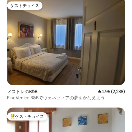
ゲストチョイス
ゲストチョイス
メストレのB&B
レビュー2,238
4.95 (2,238)
FineVenice B&Bでヴェネツィアの夢をかなえよう
ゲストチョイス
大好評のゲストチョイスです。