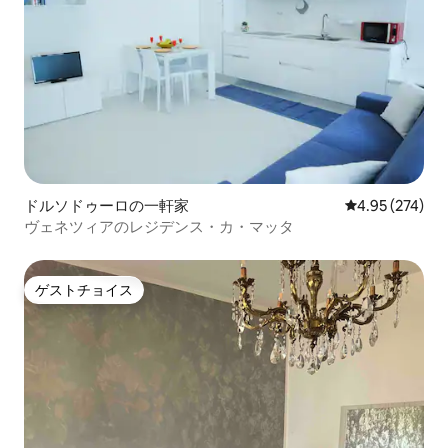
ドルソドゥーロの一軒家
レビュー274件
4.95 (274)
ヴェネツィアのレジデンス・カ・マッタ
ゲストチョイス
ゲストチョイス