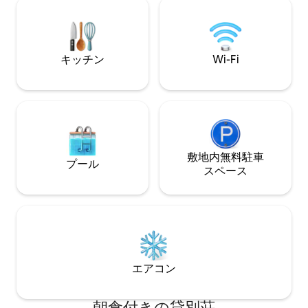
ます。アパートの広さは70平方メートル
いただけます。 ビーチサービス（パラソ
で、4名様まで快適にご宿泊いただけま
ル1つ＋デッキチ
す。
利用の場合。朝食
ます。
キッチン
Wi-Fi
敷地内無料駐⁠車
プール
ス⁠ペ⁠ー⁠ス
エアコン
朝食付きの貸別荘