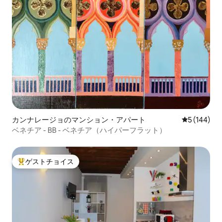
カンナレージョのマンション・アパート
レビュー14
5 (144)
ベネチア - BB - ベネチア（ハイパーフラット）
ゲストチョイス
大好評のゲストチョイスです。