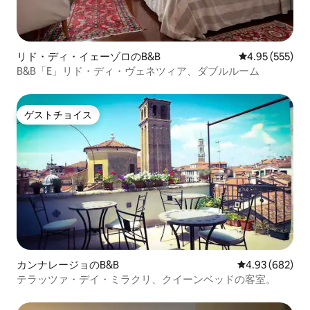
リド・ディ・イェーゾロのB&B
レビュー555件
4.95 (555)
B&B「E」リド・ディ・ヴェネツィア、ダブルルーム
ゲストチョイス
ゲストチョイス
カンナレージョのB&B
レビュー682件
4.93 (682)
テラッツァ・デイ・ミラクリ、クイーンベッドの客室。