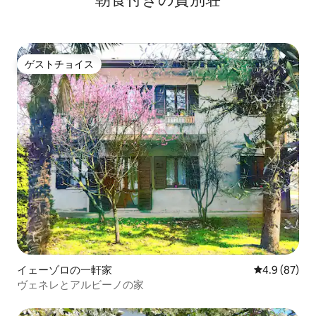
ゲストチョイス
ゲストチョイス
イェーゾロの一軒家
レビュー87
4.9 (87)
ヴェネレとアルビーノの家