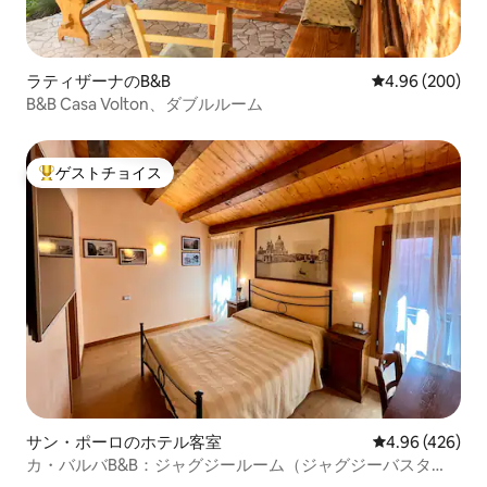
ラティザーナのB&B
レビュー200件
4.96 (200)
B&B Casa Volton、ダブルルーム
ゲストチョイス
大好評のゲストチョイスです。
サン・ポーロのホテル客室
レビュー426件
4.96 (426)
カ・バルバB&B：ジャグジールーム（ジャグジーバスタ
ブ）