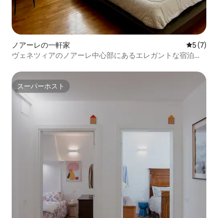
ノアーレの一軒家
レビュー
5 (7)
ヴェネツィアのノアーレ中心部にあるエレガントな宿泊施
設。
スーパーホスト
スーパーホスト