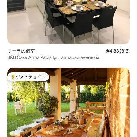
ミーラの個室
レビュー313件
4.88 (313)
B&B Casa Anna Paola Ig：annapaolavenezia
ゲストチョイス
大好評のゲストチョイスです。