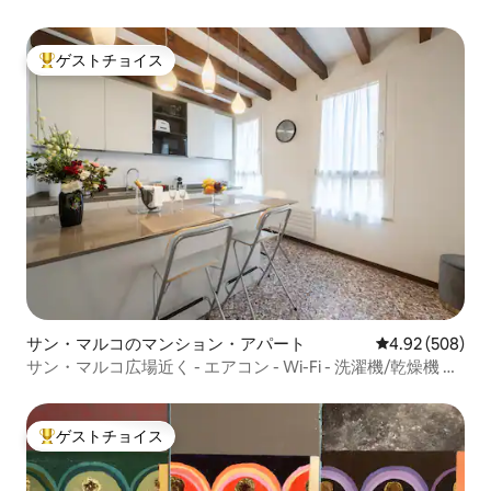
ゲストチョイス
大好評のゲストチョイスです。
サン・マルコのマンション・アパート
レビュー508件
4.92 (508)
サン・マルコ広場近く - エアコン - Wi-Fi - 洗濯機/乾燥機 サ
ン・マルコ広場近く - エアコン - Wi-Fi - 洗濯機・乾燥機
ゲストチョイス
大好評のゲストチョイスです。