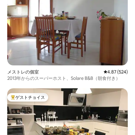
メストレの個室
レビュー524件
4.87 (524)
2013年からのスーパーホスト、Solare B&B（朝食付き）
ゲストチョイス
大好評のゲストチョイスです。