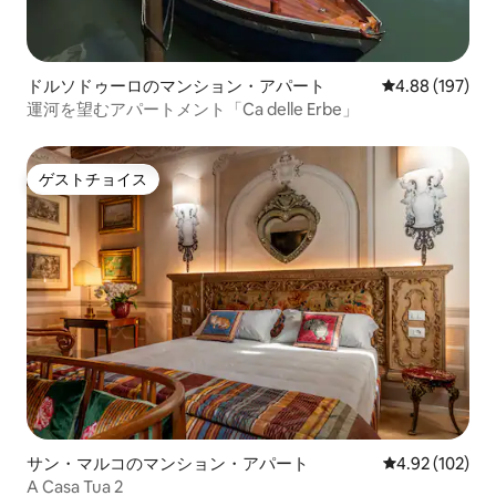
ドルソドゥーロのマンション・アパート
レビュー197件
4.88 (197)
運河を望むアパートメント「Ca delle Erbe」
ゲストチョイス
ゲストチョイス
サン・マルコのマンション・アパート
レビュー102件
4.92 (102)
A Casa Tua 2