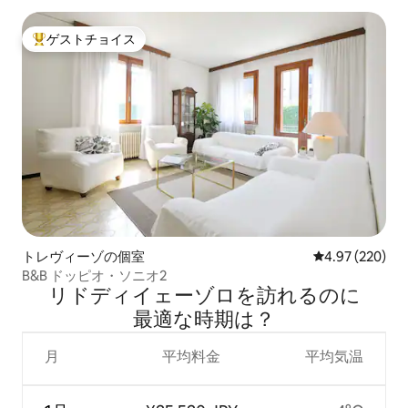
ゲストチョイス
大好評のゲストチョイスです。
トレヴィーゾの個室
レビュー220件
4.97 (220)
B&B ドッピオ・ソニオ2
リドディイェーゾロを訪⁠れ⁠るの⁠に
最⁠適⁠な時⁠期⁠は⁠？
月
平均料金
平均気温