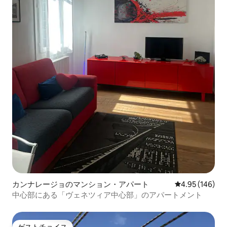
カンナレージョのマンション・アパート
レビュー146件
4.95 (146)
中心部にある「ヴェネツィア中心部」のアパートメント