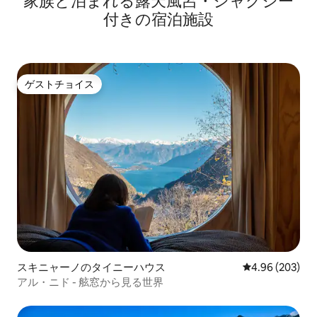
家族と泊まれる露天風呂・ジャグジー
付きの宿泊施設
ゲストチョイス
ゲストチョイス
スキニャーノのタイニーハウス
レビュー203件
4.96 (203)
アル・ニド - 舷窓から見る世界