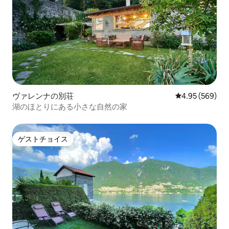
ヴァレンナの別荘
レビュー569件
4.95 (569)
湖のほとりにある小さな自然の家
ゲストチョイス
ゲストチョイス