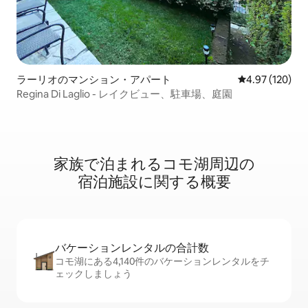
ラーリオのマンション・アパート
レビュー120件
4.97 (120)
Regina Di Laglio - レイクビュー、駐車場、庭園
家族で泊まれるコモ湖周⁠辺⁠の
宿⁠泊⁠施⁠設⁠に関⁠す⁠る概⁠要
バケーションレ⁠ン⁠タ⁠ル⁠の合⁠計⁠数
コモ湖にある4,140件のバケーションレンタルをチ
ェックしましょう