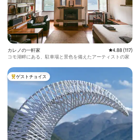
カレノの一軒家
レビュー117件
4.88 (117)
コモ湖畔にある、駐車場と景色を備えたアーティストの家
ゲストチョイス
大好評のゲストチョイスです。