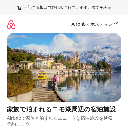
コ
一部の情報は自動翻訳されています。
原文を表示
ン
テ
ン
Airbnbでホスティング
ツ
に
ス
キ
ッ
プ
家族で泊まれるコモ湖周辺の宿泊施設
Airbnbで家族と泊まれるユニークな宿泊施設を検索・
予約しよう