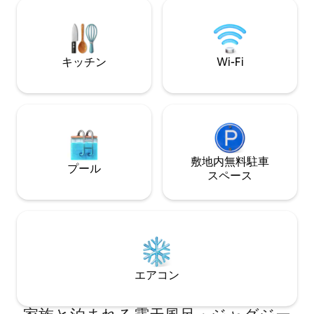
います。 歴史とデザインが融合し、息を
より、朝食、昼食
のむような景色、温かく居心地の良いイ
ートレンタル、タ
ンテリア、モダンな快適さを備えていま
をご利用いただけ
す。湖畔の散歩道や素晴らしいレストラ
ンからも徒歩圏内です。 コモ湖の静か
キッチン
Wi-Fi
な、象徴的な滞在を求めるカップルや家
族連れに最適です。
敷地内無料駐⁠車
プール
ス⁠ペ⁠ー⁠ス
エアコン