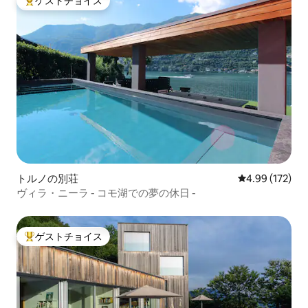
ゲストチョイス
大好評のゲストチョイスです。
トルノの別荘
レビュー172件
4.99 (172)
ヴィラ・ニーラ - コモ湖での夢の休日 -
ゲストチョイス
大好評のゲストチョイスです。