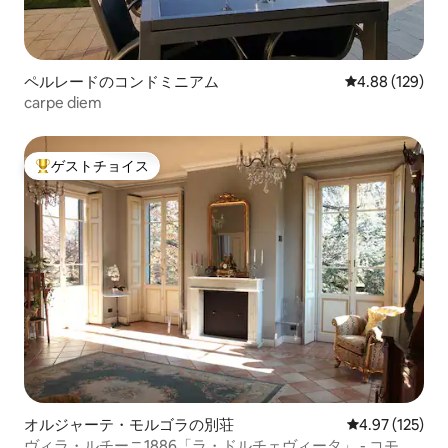
ペルレードのコンドミニアム
レビュー129件
4.88 (129)
carpe diem
ゲストチョイス
大好評のゲストチョイスです。
オルジャーテ・モルゴラの別荘
レビュー125件
4.97 (125)
ヴィラ・ルチーニ1886「ラ・ドルチェヴィータ」 - コモ湖 -