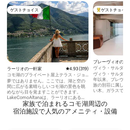
ゲストチョイス
ゲストチョイス
ゲストチョイス
大好評のゲストチ
ブレーヴィオのロ
ヴィラ・サルダー
ラーリオの一軒家
レビュー319件、5つ星中4.93
4.93 (319)
ヴィラ・サルダーニ
コモ湖のプライベート屋上テラス・ジョ
年以来、ブレヴィ
ージ・クルーニーのラグリオ
夢ではありません。ここでは、湖と空の
族の別荘に属して
間に広がる素晴らしいコモ湖の景色を眺
い木、ガラスで作
めながら目を覚ますことができます。
では唯一のオープ
LakeComoAltanaは、ラーリオにある湖
ンド・ホテル・ヴ
家⁠族⁠で泊⁠ま⁠れ⁠るコモ湖周⁠辺⁠の
の景色が楽しめるユニークな400年の歴
ラリアーノ湖畔の
史を誇る宿泊施設です。ジョージ・クル
宿⁠泊⁠施⁠設⁠で人⁠気⁠のア⁠メ⁠ニ⁠テ⁠ィ・設⁠備
特徴的な素晴らし
ーニーの象徴的な家であるヴィラ・オレ
とができます。夕
アンドラに面したヴェネツィアの屋上
なアペリティフに
「アルタナ」という貴重な宝石を備えて
光浴テラスを提供