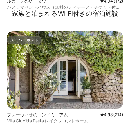
ルガーノの塔・タワー
レビュー172件
4.94 (172)
パノラマペントハウス（無料のティチーノ・チケット付
家族と泊まれるWi-Fi付きの宿泊施設
き）
スーパーホスト
スーパーホスト
ブレーヴィオのコンドミニアム
レビュー214件
4.93 (214)
Villa Giuditta Pasta レイクフロントホーム