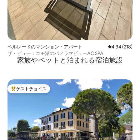
ペルレードのマンション・アパート
レビュー218件
4.94 (218)
ザ・ビュー：コモ湖のパノラマビューAC SPA
家族やペットと泊まれる宿泊施設
ゲストチョイス
大好評のゲストチョイスです。