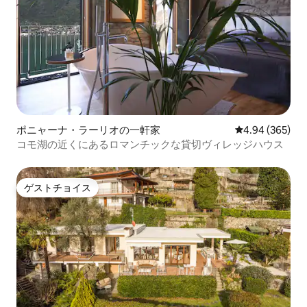
ポニャーナ・ラーリオの一軒家
レビュー365件
4.94 (365)
コモ湖の近くにあるロマンチックな貸切ヴィレッジハウス
ゲストチョイス
ゲストチョイス