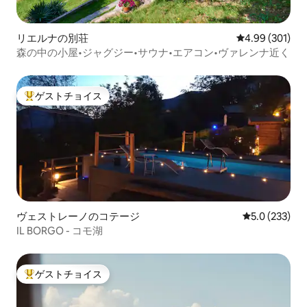
リエルナの別荘
レビュー301件
4.99 (301)
森の中の小屋•ジャグジー•サウナ•エアコン•ヴァレンナ近く
ゲストチョイス
大好評のゲストチョイスです。
ヴェストレーノのコテージ
レビュー233
5.0 (233)
IL BORGO - コモ湖
ゲストチョイス
大好評のゲストチョイスです。