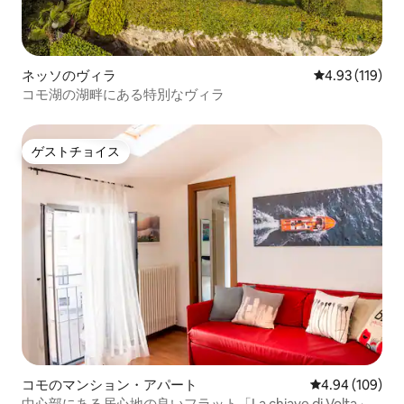
ネッソのヴィラ
レビュー119件
4.93 (119)
コモ湖の湖畔にある特別なヴィラ
ゲストチョイス
ゲストチョイス
コモのマンション・アパート
レビュー109件
4.94 (109)
中心部にある居心地の良いフラット「La chiave di Volta」