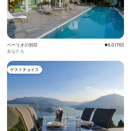
ペーリオの別荘
レビュー110
5.0 (110)
あなたも
ゲストチョイス
ゲストチョイス