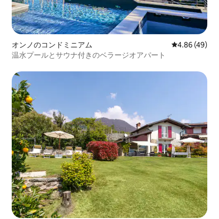
オンノのコンドミニアム
レビュー49件
4.86 (49)
温水プールとサウナ付きのベラージオアパート