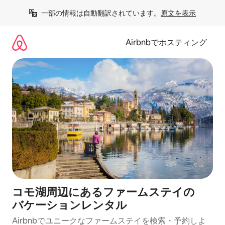
コ
一部の情報は自動翻訳されています。
原文を表示
ン
テ
ン
Airbnbでホスティング
ツ
に
ス
キ
ッ
プ
コモ湖周辺にあ⁠るフ⁠ァ⁠ー⁠ム⁠ス⁠テ⁠イ⁠の
バ⁠ケ⁠ー⁠シ⁠ョ⁠ンレ⁠ン⁠タ⁠ル
Airbnbでユニークなファームステイを検索・予約しよ