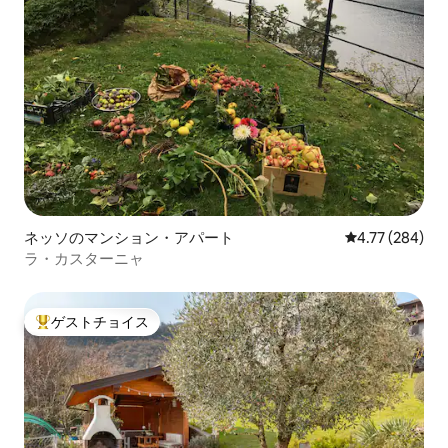
ネッソのマンション・アパート
レビュー284件
4.77 (284)
ラ・カスターニャ
ゲストチョイス
大好評のゲストチョイスです。