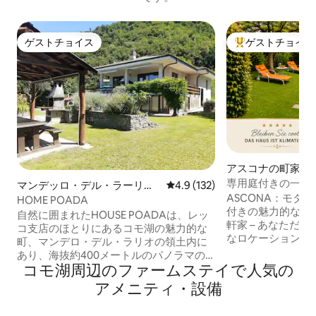
ゲストチョイス
ゲストチョイス
ゲストチョイス
大好評のゲストチ
アスコナの町家・
専用庭付きの一軒
マンデッロ・デル・ラーリオ
レビュー132件、5つ星中4.9
4.9 (132)
なロケーション
ASCONA：モダ
の一軒家
HOME POADA
付きの魅力的な伝
自然に囲まれたHOUSE POADAは、レッ
軒家 – あなただけのお部
コ支店のほとりにあるコモ湖の魅力的な
なロケーションに
町、マンデロ・デル・ラリオの領土内に
れの行き届いた4部
あり、海抜約400メートルのパノラマの
㎡のリビングスペ
コモ湖周辺のフ⁠ァ⁠ー⁠ム⁠ス⁠テ⁠イ⁠で人⁠気⁠の
位置にあります。 美しい湖と愛されてい
クで温かい雰囲気を
る「グリーニュ」の素晴らしい景色を眺
ア⁠メ⁠ニ⁠テ⁠ィ⁠・設⁠備
注意： お子様は大歓迎で
めることができます。 自然と静けさを愛
はすべて徒歩5分
する人には、穏やかな天国を提供してい