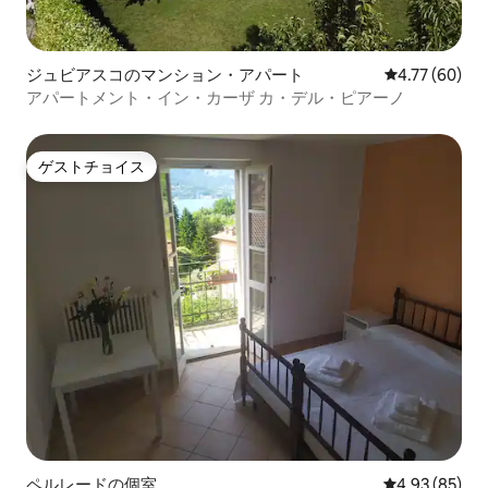
ジュビアスコのマンション・アパート
レビュー60件
4.77 (60)
アパートメント・イン・カーザ カ・デル・ピアーノ
ゲストチョイス
ゲストチョイス
ペルレードの個室
レビュー85件
4.93 (85)