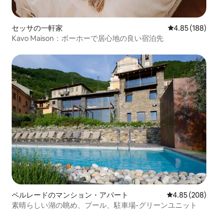
セッサの一軒家
レビュー188件
4.85 (188)
Kavo Maison：ボーホーで居心地の良い宿泊先
ペルレードのマンション・アパート
レビュー208件
4.85 (208)
素晴らしい湖の眺め、プール、駐車場-グリーンユニット