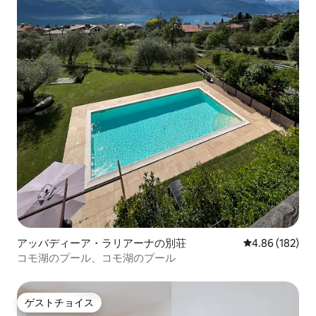
アッバディーア・ラリアーナの別荘
レビュー182件
4.86 (182)
コモ湖のプール、コモ湖のプール
ゲストチョイス
ゲストチョイス