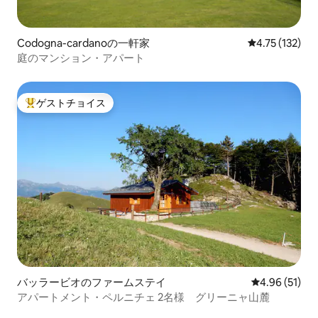
Codogna-cardanoの一軒家
レビュー132
4.75 (132)
庭のマンション・アパート
ゲストチョイス
大好評のゲストチョイスです。
バッラービオのファームステイ
レビュー51件
4.96 (51)
アパートメント・ペルニチェ 2名様 グリーニャ山麓