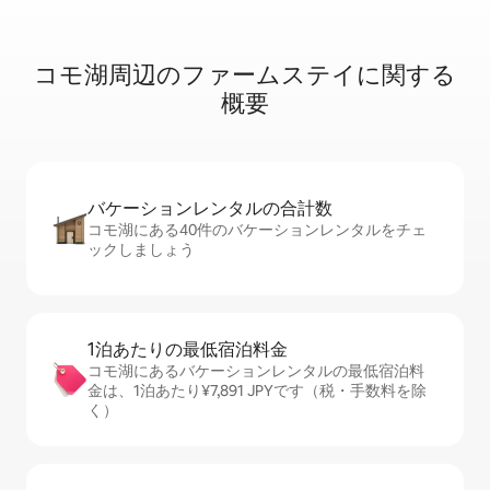
コモ湖周辺のフ⁠ァ⁠ー⁠ム⁠ス⁠テ⁠イ⁠に関⁠す⁠る
概⁠要
バケーションレ⁠ン⁠タ⁠ル⁠の合⁠計⁠数
コモ湖にある40件のバケーションレンタルをチェ
ックしましょう
1泊あたりの最⁠低⁠宿⁠泊⁠料⁠金
コモ湖にあるバケーションレンタルの最低宿泊料
金は、1泊あたり¥7,891 JPYです（税・手数料を除
く）