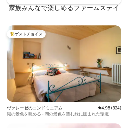
の歴史と伝統への愛、スポーツや山への
家族みんなで楽しめるファームステイ
情熱、そして新しい人々と交流したいと
いう願望を見つけることができます。 最
近改装された農場は、ここに植えられた
何百ものオリーブの木のおかげで、主に
油の生産に捧げられています。 彼らは理
ゲストチョイス
大好評のゲストチョイスです。
想的な丘の斜面に位置しています。気候
と土の好ましい性質により、イタリア国
内外で高く評価されている高品質のオイ
ルを生産することができます。 メインハ
ウスの近くには、フレンドリーなチベッ
トのヤギや羊もいます
ヴァレーゼのコンドミニアム
レビュー324件
4.98 (324)
湖の景色を眺める - 湖の景色を望む緑に囲まれた環境