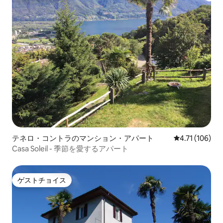
テネロ・コントラのマンション・アパート
レビュー106
4.71 (106)
Casa Soleil - 季節を愛するアパート
ゲストチョイス
ゲストチョイス