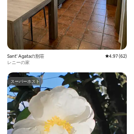
Sant' Agataの別荘
レビュー62件
4.97 (62)
レニーの家
スーパーホスト
スーパーホスト