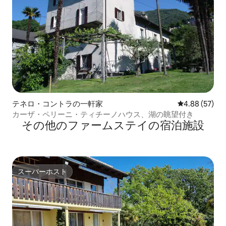
テネロ・コントラの一軒家
レビュー57件
4.88 (57)
カーザ・ペリーニ・ティチーノハウス、湖の眺望付き
その他のファームステイの宿泊施設
スーパーホスト
スーパーホスト