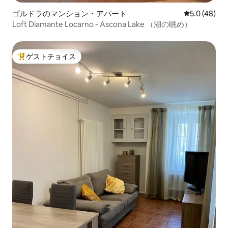
ゴルドラのマンション・アパート
レビュー48
5.0 (48)
Loft Diamante Locarno - Ascona Lake （湖の眺め）
ゲストチョイス
大好評のゲストチョイスです。