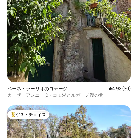
ベーネ・ラーリオのコテージ
レビュー30件
4.93 (30)
カーザ・アンニータ - コモ湖とルガーノ湖の間
ゲストチョイス
大好評のゲストチョイスです。