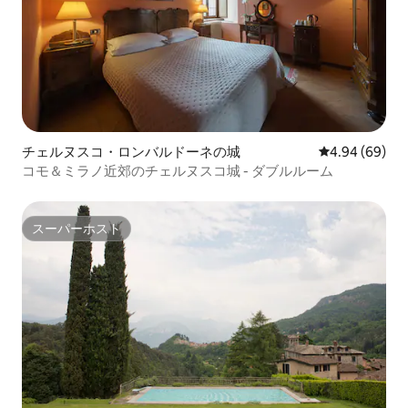
チェルヌスコ・ロンバルドーネの城
レビュー69件
4.94 (69)
コモ＆ミラノ近郊のチェルヌスコ城 - ダブルルーム
スーパーホスト
スーパーホスト