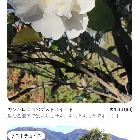
ガンバロニョのゲストスイート
レビュー83件
4.88 (83)
単なる部屋ではありません。もっともっとです！！！
ゲストチョイス
ゲストチョイス