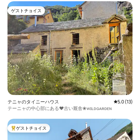
ゲストチョイス
ゲストチョイス
テニャのタイニーハウス
レビュー13
5.0 (13)
テーニャの中心部にある♥古い厩舎❀ᴡɪʟᴅɢᴀʀᴅᴇɴ
ゲストチョイス
大好評のゲストチョイスです。