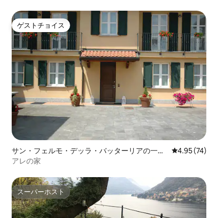
ゲストチョイス
ゲストチョイス
サン・フェルモ・デッラ・バッターリアの一軒
レビュー74件
4.95 (74)
家
アレの家
スーパーホスト
スーパーホスト