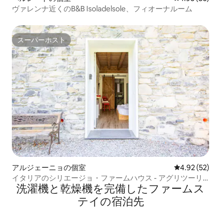
ヴァレンナ近くのB&B Isoladelsole、フィオーナルーム
スーパーホスト
スーパーホスト
アルジェーニョの個室
レビュー52件
4.92 (52)
イタリアのシリエージョ・ファームハウス - アグリツーリ
洗濯機と乾燥機を完備したファームス
ズモ・コモ湖
テイの宿泊先