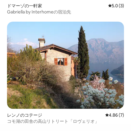
ドマーゾの一軒家
レビュー3
5.0 (3)
Gabriella by Interhomeの宿泊先
レンノのコテージ
レビュー7件
4.86 (7)
コモ湖の田舎の高山リトリート「ロヴェリオ」