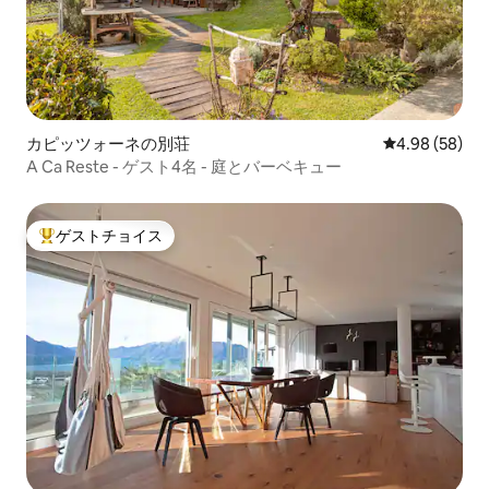
カピッツォーネの別荘
レビュー58件
4.98 (58)
A Ca Reste - ゲスト4名 - 庭とバーベキュー
ゲストチョイス
大好評のゲストチョイスです。