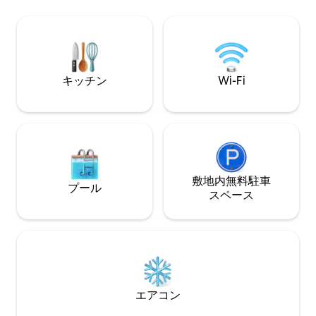
駐車スペース バス
ます。ユニークなシナリオで、リラクゼ
ー スーパーマーケット 郵便局 レ
ーション、スポーツ、文化、食、冒険の
カフェ 美容室
ための幅広い種類の体験からお選びいた
だけます。 この家は、ミラノとスイスを
結ぶ古代の通路「Sentiero del
Viandante」（放浪者の道）に直結してい
キッチン
Wi-Fi
ます。 現在、アバディア・ラリアナから
トレイルが登って、ヴァルテッリーナの
ふもとに入ります。 合計約45 kmの長さ
があるため、段階的に整理する必要があ
ります。トレーニングのレベルに応じ
て、コースは3つまたは4つのステージに
分かれています。 鉄道路線Lecco - Colico
との交差点が頻繁にあるため、電車で出
敷地内無料駐⁠車
プール
発点に戻る1つのステージを完了すること
ス⁠ペ⁠ー⁠ス
ができます。 適度な高さと道の優れた露
出により、季節ごとにルートを交差させ
ることができます。 さらに、あちこちに
多くのハイキングコースがあります。 マ
ンデッロ・デル・ラリオの絵のように美
しい村であるソマナから、緑に囲まれた
500メートルの私道を通って車で簡単にア
エアコン
クセスできます。 ここでは、歓迎の家、
おもてなし、自然への愛、私たちの土地