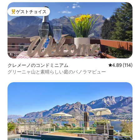
ゲストチョイス
大好評のゲストチョイスです。
クレメーノのコンドミニアム
レビュー114件
4.89 (114)
グリーニャ山と素晴らしい庭のパノラマビュー