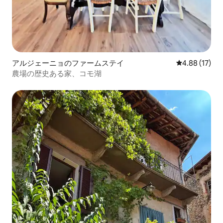
アルジェーニョのファームステイ
レビュー17件
4.88 (17)
農場の歴史ある家、コモ湖