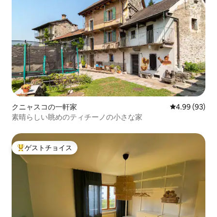
クニャスコの一軒家
レビュー93件
4.99 (93)
素晴らしい眺めのティチーノの小さな家
ゲストチョイス
大好評のゲストチョイスです。