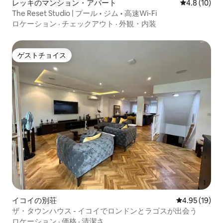
レッキのマンション・アパート
レビュー10
4.8 (10)
The Reset Studio | プール • ジム • 高速Wi-Fi
ロケーション
·
チェックアウト
·
外観・内装
ゲストチョイス
ゲストチョイス
イコイの別荘
レビュー19件
4.95 (19)
ザ・タウンハウス - イコイでロンドンとラゴスが出会う
ロケーション
·
価格
·
清潔さ