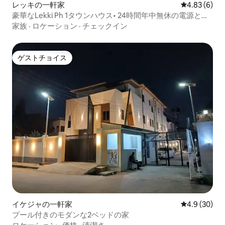
レッキの一軒家
レビュー6件
4.83 (6)
豪華なLekki Ph 1タウンハウス• 24時間年中無休の電源とセ
キュリティ
家族
·
ロケーション
·
チェックイン
ゲストチョイス
ゲストチョイス
イケジャの一軒家
レビュー30
4.9 (30)
プール付きのモダンな2ベッドの家