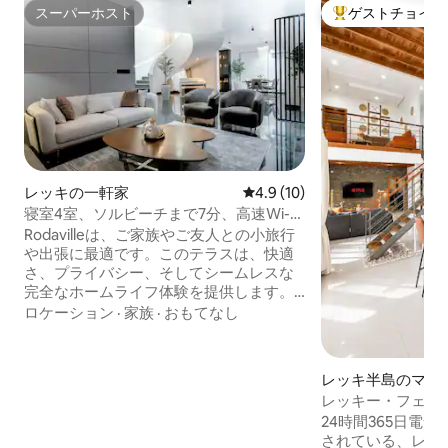
スーパーホスト
ゲストチョイス
スーパーホスト
大好評のゲストチ
レッキの一軒家
レビュー10件、5つ星中4.9
4.9 (10)
寝室4室、ソルビーチまで7分、高速Wi-
Fi、247電気
Rodavilleは、ご家族やご友人との小旅行
や出張に最適です。このテラスは、快適
さ、プライバシー、そしてシームレスな
完全なホームライフ体験を提供します。
特徴： * ピアノ * スマートテレビ * パーム
ロケーション
·
家族
·
おもてなし
ラウンジ * 高速インターネット * 追加セキ
ュリティ * 24時間365日対応の電気 * 宿泊
施設内のランドリー ＊全身が映る鏡 * 設
レッキ半島のマン
備の充実したキッチン * 絶賛レビューの
ート
レッキー・フェー
おもてなし ビーチ、モール、レストラ
（プール付き）
24時間365日電
ン、ナイトライフ、人気のエンターテイ
されている、レッ
メントスポットにすぐにアクセスできる