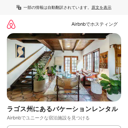
コ
一部の情報は自動翻訳されています。
原文を表示
ン
テ
ン
Airbnbでホスティング
ツ
に
ス
キ
ッ
プ
ラゴス州にあるバケーションレンタル
Airbnbでユニークな宿泊施設を見つける