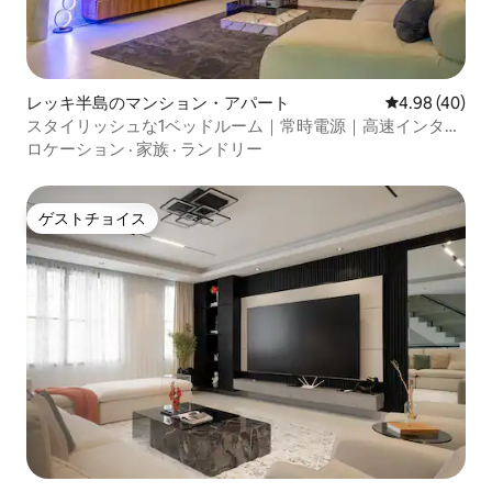
レッキ半島のマンション・アパート
レビュー40件
4.98 (40)
スタイリッシュな1ベッドルーム｜常時電源｜高速インター
ネット
ロケーション
·
家族
·
ランドリー
ゲストチョイス
ゲストチョイス