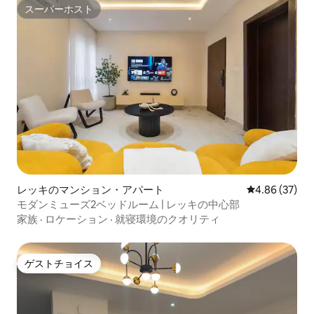
スーパーホスト
スーパーホスト
レッキのマンション・アパート
レビュー37件
4.86 (37)
モダンミューズ2ベッドルーム | レッキの中心部
家族
·
ロケーション
·
就寝環境のクオリティ
ゲストチョイス
ゲストチョイス