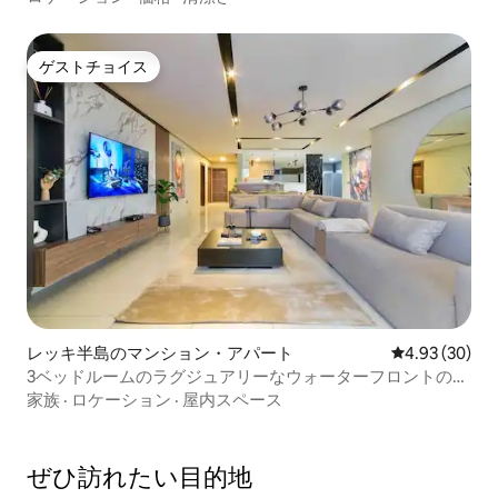
ゲストチョイス
ゲストチョイス
レッキ半島のマンション・アパート
レビュー30件
4.93 (30)
3ベッドルームのラグジュアリーなウォーターフロントの楽
園
家族
·
ロケーション
·
屋内スペース
ぜひ訪⁠れ⁠た⁠い目⁠的⁠地