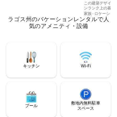
この建築デザイナ
この場所でくつろぎましょう。レッキと
ンランク上の暮ら
その周辺を自由に探索してください。
印象的な高い天井
家族
·
ロケーショ
ラゴス州のバケーションレンタルで人
暖かみのある木の
たインテリア、モ
気のアメニティ・設備
備えたこのユニー
と快適さを自然に
備の整ったキッチ
高速Wi-Fi、プー
の電力供給、エレ
た、最高のレスト
トライフに近い、
ションにあるお部
キッチン
Wi-Fi
い。
敷地内無料駐⁠車
プール
ス⁠ペ⁠ー⁠ス