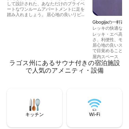
して設計された、あなただけのプライベ
ートなワンルームアパートメントに足を
踏み入れましょう。 居心地の良いリビン
グルーム＋ベッドルームエリアでくつろ
Gbogijaの一軒家
ぎ、設備の整ったキッチンで料理をし、
レッキの快適な3ベッド
専用のジム＆スパスペースでアクティブ
Wi-Fi •ヒーター•
レッキ・エペ高速
に過ごしたり、リラックスしたりしまし
さ、利便性、モダ
ょう。専用のランドリールームとアイロ
居心地の良いスタ
ンをかけるエリアもあります。 スマート
で目覚めることを
テレビで無料の高速Wi-Fi、Netflix、
い。ラゴスを訪れ
屋内スペース
YouTubeを利用して、インターネットに
ラゴス州にあるサウナ付きの宿泊施設
も、レジャーでも
接続してエンターテインメントを楽しむ
も、レッキにある
で人気のアメニティ・設備
ことができます。また、24時間年中無休
パートは、完璧な
の電気もご利用いただけます。
けるように設計されてい
家具、エレガント
テンで飾られた広
ムに足を踏み入れ
雰囲気が感じられます。 短期
張、家族旅行に最
キッチン
Wi-Fi