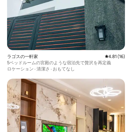
ラゴスの一軒家
レビュー16件
4.81 (16)
5ベッドルームの宮殿のような宿泊先で贅沢を再定義
ロケーション
·
清潔さ
·
おもてなし