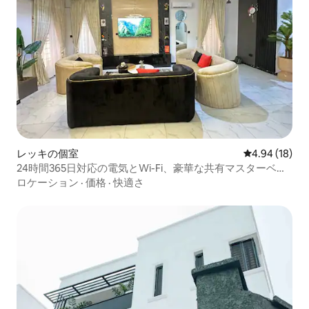
レッキの個室
レビュー18件
4.94 (18)
24時間365日対応の電気とWi-Fi、豪華な共有マスターベッ
ド
ロケーション
·
価格
·
快適さ