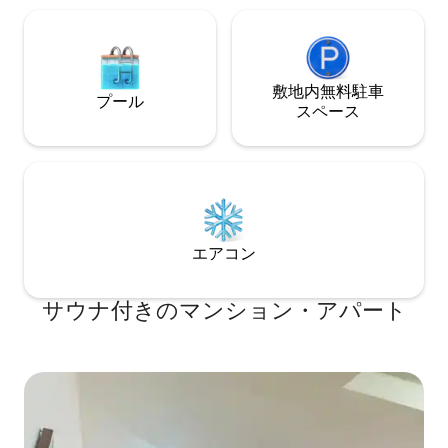
敷地内無料駐⁠車
プール
ス⁠ペ⁠ー⁠ス
エアコン
サウナ付きのマンション・アパート