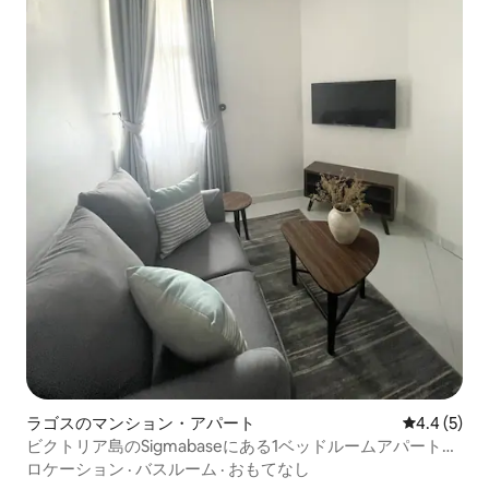
ラゴスのマンション・アパート
レビュー5
4.4 (5)
ビクトリア島のSigmabaseにある1ベッドルームアパートメ
ント
ロケーション
·
バスルーム
·
おもてなし