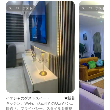
スーパーホスト
スーパーホスト
スーパーホスト
スーパーホスト
イケジャのゲストスイート
新しい宿泊先
新着
キッチン、Wi-Fi、ジム付きのOzinワンル
ームのマンション。Ikeja
快適さ、プライバシー、スタイルを重視