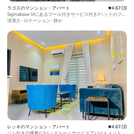
ラゴスのマンション・アパート
レビュー3件
4.67 (3)
Sigmabase VIにあるプール付きサービス付き1ベッドのフラ
ット
清潔さ
·
ロケーション
·
静か
レッキのマンション・アパート
レビュー3件
4.67 (3)
ジム付きの優雅な1ベッドルームサービスアパートメント