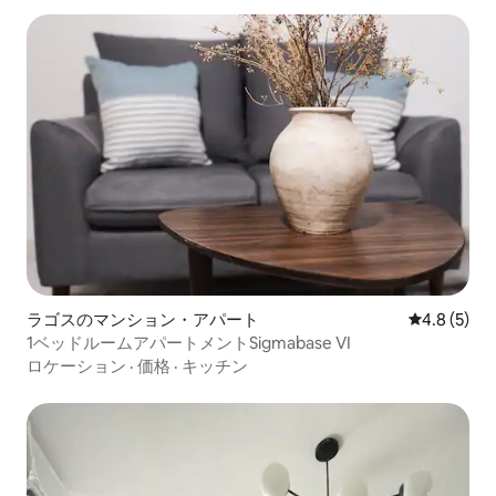
ラゴスのマンション・アパート
レビュー5
4.8 (5)
1ベッドルームアパートメントSigmabase VI
ロケーション
·
価格
·
キッチン