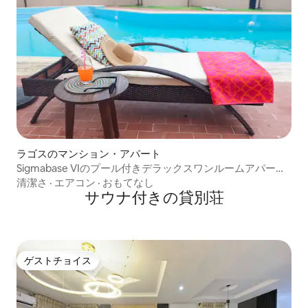
ラゴスのマンション・アパート
Sigmabase VIのプール付きデラックスワンルームアパート
メント
清潔さ
·
エアコン
·
おもてなし
サウナ付きの貸別荘
ゲストチョイス
ゲストチョイス