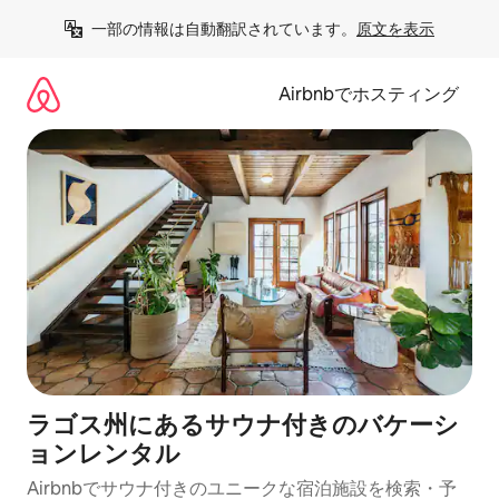
コ
一部の情報は自動翻訳されています。
原文を表示
ン
テ
ン
Airbnbでホスティング
ツ
に
ス
キ
ッ
プ
ラゴス州にあるサウナ付きのバケーシ
ョンレンタル
Airbnbでサウナ付きのユニークな宿泊施設を検索・予