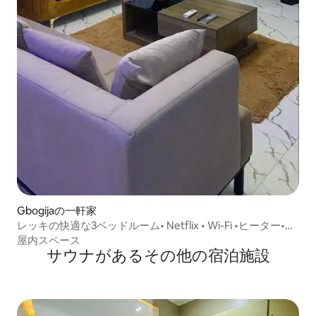
Gbogijaの一軒家
レッキの快適な3ベッドルーム• Netflix • Wi-Fi •ヒーター•乾
燥機
屋内スペース
サウナがあるその他の宿泊施設