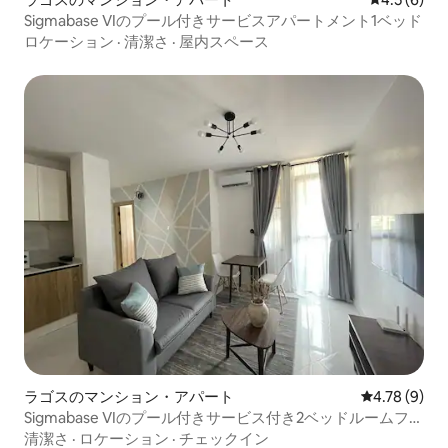
Sigmabase VIのプール付きサービスアパートメント1ベッド
ロケーション
·
清潔さ
·
屋内スペース
ラゴスのマンション・アパート
レビュー9件
4.78 (9)
Sigmabase VIのプール付きサービス付き2ベッドルームフラ
ット
清潔さ
·
ロケーション
·
チェックイン