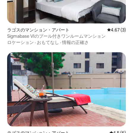
ラゴスのマンション・アパート
レビュー3件
4.67 (3)
Sigmabase VIのプール付きワンルームマンション
ロケーション
·
おもてなし
·
情報の正確さ
ラゴスのマンション・アパート
レビュー6
4.5 (6)