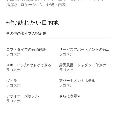
清潔さ
·
ロケーション
·
外観・内装
ぜひ訪⁠れ⁠た⁠い目⁠的⁠地
その他のタ⁠イ⁠プ⁠の宿⁠泊⁠先
ロフトタイプの宿泊施設
サービスアパートメントの宿泊施設
ラゴス州
ラゴス州
スキーイン/アウトができる宿泊先
露天風呂・ジャグジー付きの宿泊施設
ラゴス州
ラゴス州
ヴィラ
アパートメントホテル
ラゴス州
ラゴス州
デザイナーズホテル
さらに表示
ラゴス州