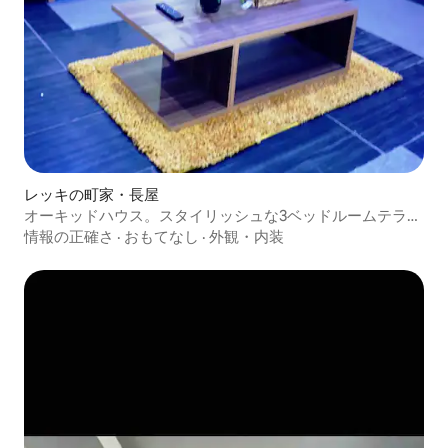
レッキの町家・長屋
オーキッドハウス。スタイリッシュな3ベッドルームテラス
デュプレックス。Wi-Fi
情報の正確さ
·
おもてなし
·
外観・内装