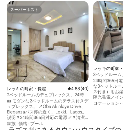
スーパーホスト
スーパーホスト
レッキの町家・長
3ベッドルーム、テ
応の電源、新しい
24時間365日電
な3ベッドルーム
レッキの町家・長屋
レビュー40件、5つ星中4.83
4.83 (40)
ス付き）をお楽し
2ベッドルームのデュプレックス、24時間
陽光発電／インバ
照明、遊び場、プール＆ジム
🏡 モダンな2ベッドルームのテラス付きデ
ップ電源と、エス
ロケーション
·
キ
ュプレックス。 📍Oba Akinloye Drive、
意しています。ま
Eleganzaバス停の近く、Lekki、Lagos。
い管理者の下に置
説明 ¤ 24時間365日対応の電源 ✅️ ¤ 清潔
には24時間365
な水 ✅️ ¤ Wi-Fi ✅️ ¤ ラウンジ ✅️ ¤ Netflix |
家族
·
価格
·
プール
設置されており、
YT ✅️ ¤ 洗濯機 ✅️ ¤ 専用駐車場 ✅️ ¤ セキュ
ラゴス州にあるタウンハウスタイプの