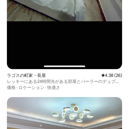
ラゴスの町家・長屋
レビュー26件
4.38 (26)
レッキーにある24時間光がある部屋とパーラーのデュプレ
ックス
価格
·
ロケーション
·
快適さ