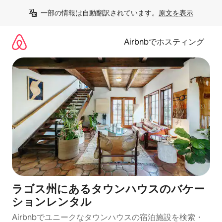
コ
一部の情報は自動翻訳されています。
原文を表示
ン
テ
ン
Airbnbでホスティング
ツ
に
ス
キ
ッ
プ
ラゴス州にあるタウンハウスのバケー
ションレンタル
Airbnbでユニークなタウンハウスの宿泊施設を検索・