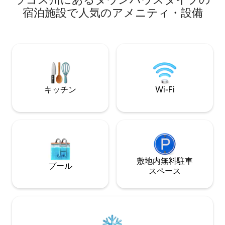
ルをご利用いただ
リティ ✅️ ¤ 洪水の心配なし ✅️ ¤ エステー
キッチンが備わっ
宿泊施設で人気のアメニティ・設備
トのプールへのカードアクセス ✅️ ¤ ご要
アコンとスマート
望に応じて少額料金でハウスキーピング
り、仕事であれプ
✅️ ¤ スーパー、24時間営業の食料品店、
速インターネット
レストラン、クラブ／ラウンジ、サロ
す。人気のアトラ
ン、スパ、総合病院、レッキ・コンサベ
ン、ビーチに近く
ーション・センター（自然保護区）など
すぐ予約して、快
に近接。
お楽しみください
キッチン
Wi-Fi
敷地内無料駐⁠車
プール
ス⁠ペ⁠ー⁠ス