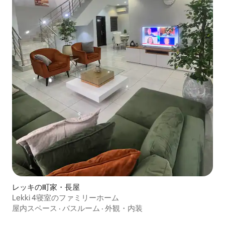
レッキの町家・長屋
Lekki 4寝室のファミリーホーム
屋内スペース
·
バスルーム
·
外観・内装