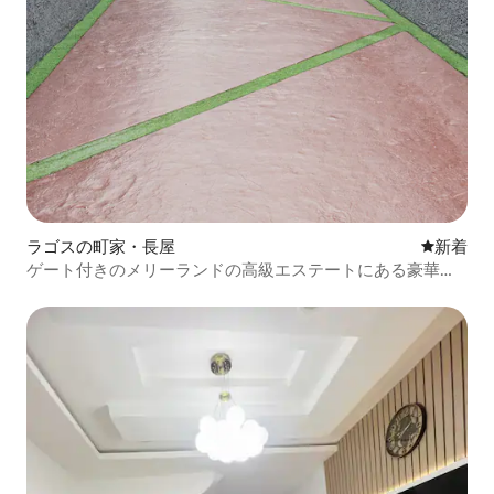
ラゴスの町家・長屋
新しい宿
新着
ゲート付きのメリーランドの高級エステートにある豪華な
お家