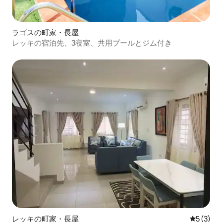
ラゴスの町家・長屋
レッキの宿泊先、3寝室、共用プールとジム付き
レッキの町家・長屋
レビュー
5 (3)