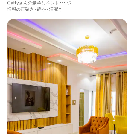
Gaffyさんの豪華なペントハウス
情報の正確さ
·
静か
·
清潔さ