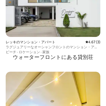
レッキのマンション・アパート
レビュー3件
4.67 (3)
ラグジュアリーなオーシャンフロントのマンション・アパ
ート／ビーチアクセス
ビーチ
·
ロケーション
·
家族
ウォーターフロントにある貸別荘