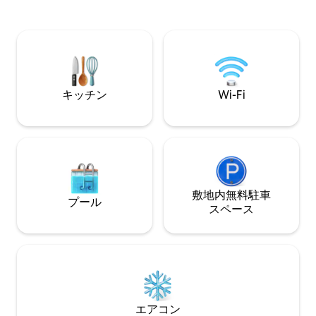
応じて空港出迎えを
トドアロック／セルフチェックイン *バル
つのスイミングプー
コニー * 専属シェフ（ご要望に応じて） *
スコート 24時間
無料駐車場 * ランドリーサービス * ハウス
ィ/CCTV 地下駐
キーピング * ビーチ、地元の市場、スー
写真のQRコード
パー、レストラン、薬局へのアクセス。
アーをご覧くださ
キッチン
Wi-Fi
敷地内無料駐⁠車
プール
ス⁠ペ⁠ー⁠ス
エアコン