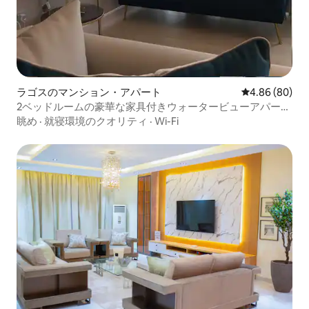
ラゴスのマンション・アパート
レビュー80件
4.86 (80)
2ベッドルームの豪華な家具付きウォータービューアパート
メント
眺め
·
就寝環境のクオリティ
·
Wi-Fi