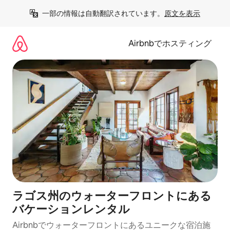
コ
一部の情報は自動翻訳されています。
原文を表示
ン
テ
ン
Airbnbでホスティング
ツ
に
ス
キ
ッ
プ
ラゴス州のウォーターフロントにある
バケーションレンタル
Airbnbでウォーターフロントにあるユニークな宿泊施