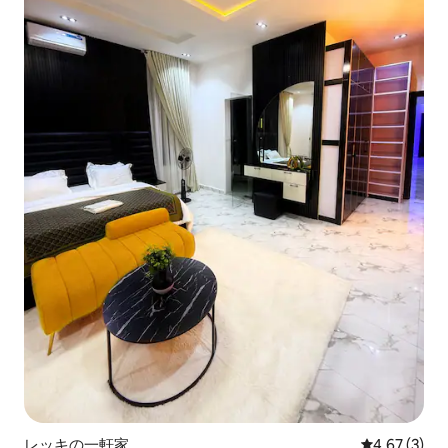
レッキの一軒家
レビュー3件
4.67 (3)