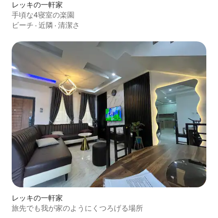
レッキの一軒家
手頃な4寝室の楽園
ビーチ
·
近隣
·
清潔さ
レッキの一軒家
旅先でも我が家のようにくつろげる場所