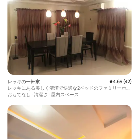
レッキの一軒家
レビュー42件
4.69 (42)
レッキにある美しく清潔で快適な2ベッドのファミリーホー
ム
おもてなし
·
清潔さ
·
屋内スペース