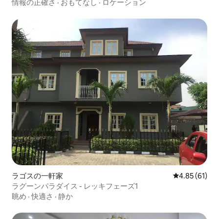
デュプレックス
情報の正確さ
·
おもてなし
·
ロケーション
ラゴスの一軒家
レビュー61件
4.85 (61)
ラグーンパラダイス - レッキフェーズ1
眺め
·
快適さ
·
静か