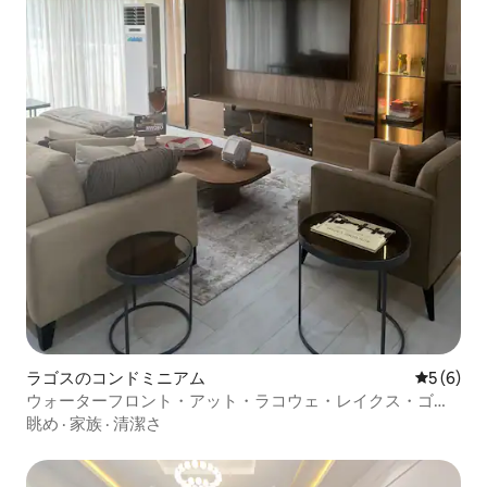
ラゴスのコンドミニアム
レビュー
5 (6)
ウォーターフロント・アット・ラコウェ・レイクス・ゴル
フ・エステート
眺め
·
家族
·
清潔さ