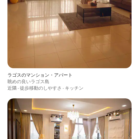
ラゴスのマンション・アパート
眺めの良いラゴス島
近隣
·
徒歩移動のしやすさ
·
キッチン