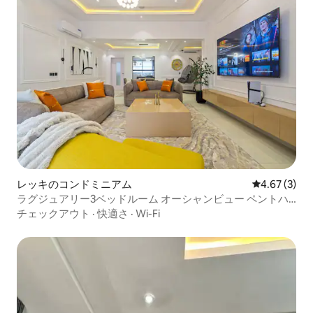
レッキのコンドミニアム
レビュー3件
4.67 (3)
ラグジュアリー3ベッドルーム オーシャンビュー ペントハ
ウスアパートメント、レッキフェーズ1
チェックアウト
·
快適さ
·
Wi-Fi