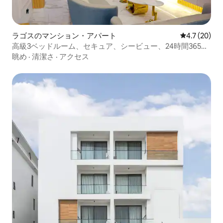
ラゴスのマンション・アパート
レビュー20
4.7 (20)
高級3ベッドルーム、セキュア、シービュー、24時間365日
電源、SUV
眺め
·
清潔さ
·
アクセス