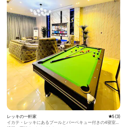
レッキの一軒家
レビュー
5 (3)
イカテ・レッキにあるプールとバーベキュー付きの4寝室の