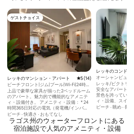
ゲストチョイス
ゲストチョイス
レッキのコンドミ
オーシャンビュー
レッキのマンション・アパート
レビュー14件、5つ星中5つ
5 (14)
最高の眺め！
レッキ/ビクトリ
ビーチフロント|ジム|プール|Wi-Fi|24時間
安全なアパートは
365日電源確保
上品で豪華な家具が揃った2ベッドルーム
景色を誇っていま
のアパート。魅力的で機能的なアメニテ
ィ・設備、スイミ
ィ・設備付き。 アメニティ・設備： * 24
パートには、リラ
ビーチ
·
眺め
·
長期
時間365日対応の電気（発電機/インバー
すために必要なも
ター/EKEDC） * 非常に安全なエステート
ビーチ
·
快適さ
·
おもてなし
す。レストラン、
*超高速Wi-Fi * 設備の充実したモダンなキ
ラゴス州のウォーターフロントにある
です。 *プロフィールをクリックしてほか
ッチン * Netflix / Youtube / Amazon
宿泊施設で人気のアメニティ・設備
のリスティングをご覧く
Prime * Dstv * プール * ジム * PS5 * スマー