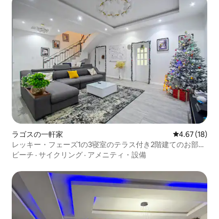
ラゴスの一軒家
レビュー18件
4.67 (18)
レッキー・フェーズ1の3寝室のテラス付き2階建てのお部屋
| 高速Wi-Fi
ビーチ
·
サイクリング
·
アメニティ・設備