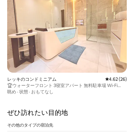
レッキのコンドミニアム
レビュー26件
4.62 (26)
🏆ウォーターフロント 3寝室アパート 無料駐車場 Wi-Fi
Netflix プール
眺め
·
状態
·
おもてなし
ぜひ訪⁠れ⁠た⁠い目⁠的⁠地
その他のタ⁠イ⁠プ⁠の宿⁠泊⁠先