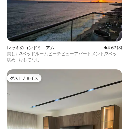
レッキのコンドミニアム
レビュー3件
4.67 (3)
美しい3ベッドルームビーチビューアパートメント/3ベッド
ルーム
眺め
·
おもてなし
ゲストチョイス
ゲストチョイス