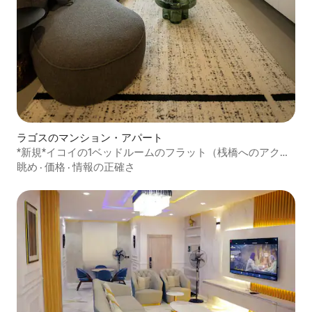
ラゴスのマンション・アパート
*新規*イコイの1ベッドルームのフラット（桟橋へのアクセ
スあり）
眺め
·
価格
·
情報の正確さ