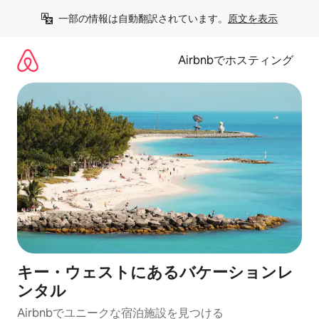
コ
一部の情報は自動翻訳されています。
原文を表示
ン
テ
ン
Airbnbでホスティング
ツ
に
ス
キ
ッ
プ
キー・ウェストにあるバケーションレ
ンタル
Airbnbでユニークな宿泊施設を見つける