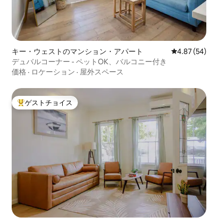
キー・ウェストのマンション・アパート
レビュー54件
4.87 (54)
デュバルコーナー - ペットOK、バルコニー付き
価格
·
ロケーション
·
屋外スペース
ゲストチョイス
大好評のゲストチョイスです。