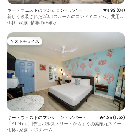
キー・ウェストのマンション・アパート
レビュー84件
4.99 (84)
新しく改装された2/2バスルームのコンドミニアム、共用プ
ール付き
価格
·
家族
·
情報の正確さ
ゲストチョイス
ゲストチョイス
キー・ウェストのマンション・アパート
レビュー1733
4.86 (1733)
「At Mine」|デュバルストリートからすぐの素敵なスイー
ト
価格
·
家族
·
バスルーム