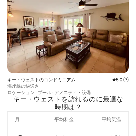
キー・ウェストのコンドミニアム
レビュー7
5.0 (7)
海岸線の快適さ
ロケーション
·
プール
·
アメニティ・設備
キー・ウェストを訪⁠れ⁠るの⁠に最⁠適⁠な
時⁠期⁠は⁠？
月
平均料金
平均気温