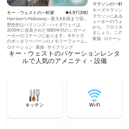
マラソンの一軒家
キーズマラソン、
キー・ウェストの一軒家
レビュー318件、5つ星中4.97
4.97 (318)
ベッドルーム、3.
マラソンにある、
Harrison's Hideaway - 最大4名様まで宿泊
きの宿泊施設。
ォーターのウォー
可能、キングサイズ＆フルサイズのソフ
歴史的なハリソンズ・ハイダウェイは、
から、フロリダキ
ァベッド！
2010年に改装された1880年代のシガーメ
ましょう。この広
ーカーのコテージにあります。 Kサイズ
ム、3.5バスルー
家族
·
ロケーショ
のポッタリーバーンのメモリーフォーム
らは、息をのむよ
ベッド、カスタムメイドのフルサイズの
ロケーション
·
家族
·
サイクリング
に広がるオーシャ
ソファベッド、花崗岩のカウンタートッ
キー・ウェストのバケーションレンタ
す。 2階建てのオープンレイアウトは、家
プを備えた改装されたキッチン、2つのバ
ルで人気のアメニティ・設備
族や友達との旅行
ーナーストーブ、カウンター下の冷蔵庫/
ーを確保しながら
冷凍庫、食器洗い機、電子レンジ、エア
ースを提供します。 ボートでお越し
フライヤー/オーブン、大理石の2人用シ
合は、ボートの洗
ャワー、4人用の座席を備えたプライベー
シングに使える淡
トフロントデッキ、2人用のソラナスパが
メートルのプライ
備わっています。 カップルやお子様連れ
をお楽しみくださ
のご家族に最適です。 プランテーション
ェックアウトは土
シャッター付きのカリブブルーに新しく
キッチン
Wi-Fi
塗装されました。