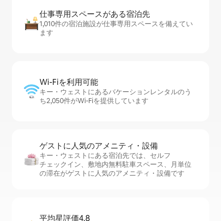
仕事専用ス⁠ペ⁠ー⁠スがあ⁠る宿⁠泊⁠先
1,010件の宿泊施設が仕事専用スペースを備えてい
ます
Wi-Fiを利⁠用⁠可⁠能
キー・ウェストにあるバケーションレンタルのう
ち2,050件がWi-Fiを提供しています
ゲストに人⁠気⁠のア⁠メ⁠ニ⁠テ⁠ィ・設⁠備
キー・ウェストにある宿泊先では、セ⁠ル⁠フ
チ⁠ェ⁠ッ⁠ク⁠イ⁠ン、敷地内無料駐⁠車ス⁠ペ⁠ー⁠ス、月単位
の滞在がゲストに人気のアメニティ・設備です
平均星評価4.8