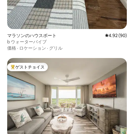
マラソンのハウスボート
レビュー90件
4.92 (90)
b ウォーターバイブ
価格
·
ロケーション
·
グリル
ゲストチョイス
大好評のゲストチョイスです。