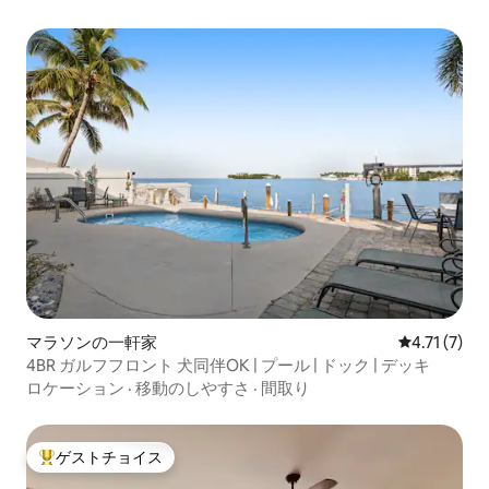
マラソンの一軒家
レビュー7件
4.71 (7)
4BR ガルフフロント 犬同伴OK | プール | ドック | デッキ
ロケーション
·
移動のしやすさ
·
間取り
ゲストチョイス
大好評のゲストチョイスです。