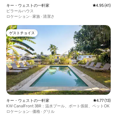
キー・ウェストの一軒家
レビュー41件
4.95 (41)
ピラールハウス
ロケーション
·
家族
·
清潔さ
ゲストチョイス
ゲストチョイス
キー・ウェストの一軒家
レビュー13件
4.77 (13)
KW CanalFront 3BR：温水プール、ボート係留、ペットOK
ロケーション
·
価格
·
グリル