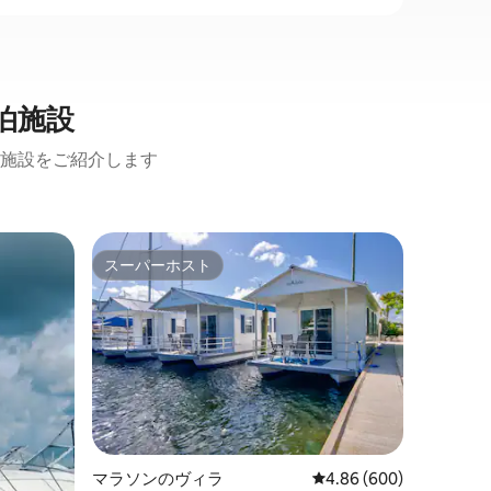
泊施設
施設をご紹介します
マラソン
スーパーホスト
ゲスト
スーパーホスト
ゲスト
4寝室3
18メー
美しい4
の家のス
と海の息
ださい。 海からわずか10フィートの、幅
200フ
ックにボ
をした後
クスしてください
めに、プ
マラソンのヴィラ
レビュー600件、5つ星
4.86 (600)
用意しています。 