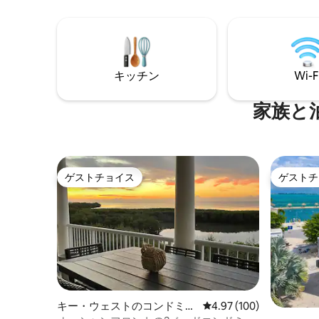
キッチン
Wi-F
家族と
ゲストチョイス
ゲストチ
ゲストチョイス
ゲストチ
キー・ウェストのコンドミニ
レビュー100件、5つ星
4.97 (100)