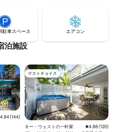
ば、半マ
 ロキ
ーポッ
ジャム、
理はでき
⁠車ス⁠ペ⁠ー⁠ス
エアコン
、ビール/
できます。
宿泊施設
ゲストチョイス
ゲストチョイス
レビュー144件、5つ星中4.84つ星の平均評価
4.84 (144)
キー・ウェストの一軒家
レビュー120件、5つ星
4.88 (120)