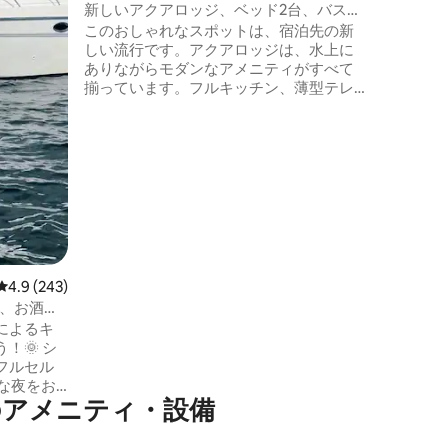
新しいアクアロッジ、ベッド2台、バスル
料金と操
ーム1室、フルキッチン付き
このおしゃれなスポットは、宿泊先の新
ださい。 
しい流行です。アクアロッジは、水上に
00104）
ありながらモダンなアメニティがすべて
揃っています。フルキッチン、薄型テレ
ビ、Wi-Fi、プール、自転車、サンセット
ビーチ。すべてがすぐそばにあります。
最大5名様まで快適にご宿泊いただけま
す。素晴らしいエアコンと大きなシャワ
ーがあります。デッキには、月明かりの
下でのロマンチックな屋外ディナーのた
めのダイニングテーブルが備わっていま
す。フロリダキーズで最高の夕日を見る
ことができるサンセットビーチエリアも
あります！
レビュー243件、5つ星中4.9つ星の平均評価
4.9 (243)
食、お酒は
によるキ
！🌞 シ
フルセル
のアメニティ・設備
1泊につき
 ロキ
に停泊して