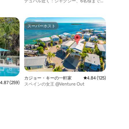
デュバル近く：ジャグジー、6名様まで、
最高のロケーション
スーパーホスト
スーパーホスト
カジョー・キーの一軒家
レビュー125件、5つ星
4.84 (125)
レビュー259件、5つ星中4.87つ星の平均評価
4.87 (259)
スペインの女王 @Venture Out