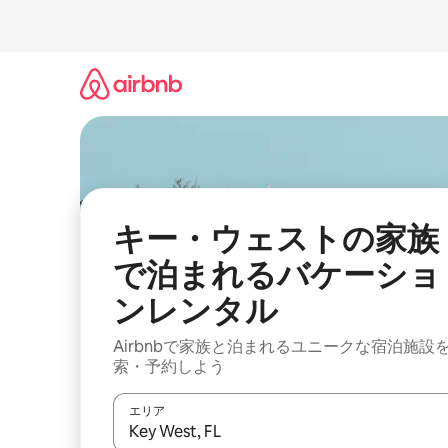
コ
ン
テ
ン
ツ
に
ス
キ
ッ
プ
キー・ウェストの家族
で泊まれるバケーショ
ンレンタル
Airbnbで家族と泊まれるユニークな宿泊施設
索・予約しよう
エリア
検索結果が表示されたら、上下の矢印キーを使っ