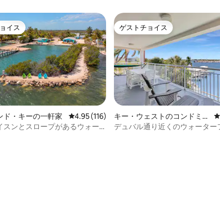
ョイス
ゲストチョイス
ョイス
ゲストチョイス
ンド・キーの一軒家
レビュー116件、5つ星中4.95つ星の平均評価
4.95 (116)
キー・ウェストのコンドミニ
アム
イスンとスロープがあるウォー
デュバル通り近くのウォーター
ントのアンカーハウス！
のコンドミニアム、ドック、プ
中4.93つ星の平均評価