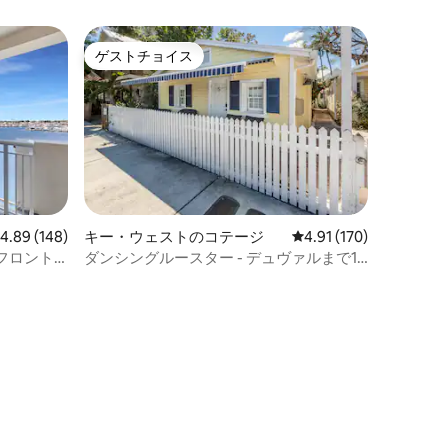
ゲストチョイス
ゲストチョイス
レビュー148件、5つ星中4.89つ星の平均評価
4.89 (148)
キー・ウェストのコテージ
レビュー170件、5つ星
4.91 (170)
フロント
ダンシングルースター - デュヴァルまで1
ール
ブロック！