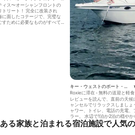
・リトリート！
ティス〜オーシャンフロントの
ト！ 完全に改装され
海に面したコテージで、完璧な
ごすために必要なものがすべて
ック（25フィー
テレビ、洗濯機・乾燥機、S/S家
調理！無料のカヤックと自転車
ベンチャーアウト住宅コンドミ
ミュニティのすべてのアメニテ
用いただけます。温水プール、
ー、子供用プール、テニス、バ
ボール、ボッチャコート、オー
イのスイミングエリア、燃料付
ナ、ボートランプと洗浄ステー
敷地内のコンビニエンスマーケ
キー・ウェストのボート・船
舶
Roxieに滞在 - 無料の送迎と軽
持参してください。
レビューを読んで、直前の天候
ャンセルでリラックスしましょう
ャワー、トイレ、電話の充電、
ラー。 水辺で1泊か2泊の穏やかな夜をお
ある家族と泊まれる宿泊施設で人気
楽しみください！無料駐車場と
ロキシーへの往復送迎が無料です！
シーは約3フィートのラグーン