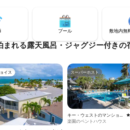
います。何か必要なことがあれ
イル離れたボートに住んでいます！
シーには、キューリグ、コーヒ
ド、パン、ピーナッツバター、
ボトル入りの水があります。料
i
プール
敷地内無料駐
ませんが、お持ち帰りの食べ物
お酒/ワインを持参することが
🛥️🌴🎣
泊まれる露天風呂・ジャグジー付きの
ョイス
スーパーホスト
ョイス
スーパーホスト
キー・ウェストのマンショ
ン・アパート
楽園のペントハウス
中4.97つ星の平均評価