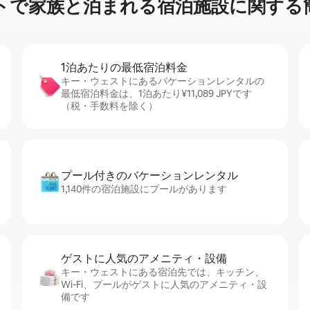
族⁠と泊⁠ま⁠れ⁠る宿⁠泊⁠施⁠設⁠に関⁠す⁠る簡
1泊あたりの最⁠低⁠宿⁠泊⁠料⁠金
キー・ウェストにあるバケーションレンタルの
最低宿泊料金は、1泊あたり¥11,089 JPYです
（税・手数料を除く）
プール付きのバ⁠ケ⁠ー⁠シ⁠ョ⁠ンレ⁠ン⁠タ⁠ル
1,140件の宿泊施設にプールがあります
ゲストに人⁠気⁠のア⁠メ⁠ニ⁠テ⁠ィ・設⁠備
キー・ウェストにある宿泊先では、キッチン、
Wi-Fi、プールがゲストに人気のアメニティ・設
備です