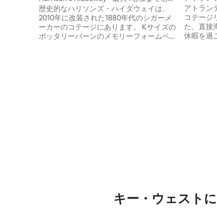
コテージ
可能、キングサイズ＆フルサイズのソフ
アトラン
歴史的なハリソンズ・ハイダウェイは、
ァベッド！
コテージリトリー
2010年に改装された1880年代のシガーメ
た、直接
ーカーのコテージにあります。 Kサイズの
休暇を過
ポッタリーバーンのメモリーフォームベ
揃っています。 ボートド
ッド、カスタムメイドのフルサイズのソ
ト）、HD
ファベッド、花崗岩のカウンタートップ
電・ガス
を備えた改装されたキッチン、2つのバー
に加え、
ナーストーブ、カウンター下の冷蔵庫/冷
ニアムコ
凍庫、食器洗い機、電子レンジ、エアフ
ィをご利
ライヤー/オーブン、大理石の2人用シャワ
ジャグジ
ー、4人用の座席を備えたプライベートフ
スケット
ロントデッキ、2人用のソラナスパが備わ
シャンベ
っています。 カップルやお子様連れのご
きマリー
家族に最適です。 プランテーションシャ
ション、
ッター付きのカリブブルーに新しく塗装
ット！
されました。
キー・ウェストに