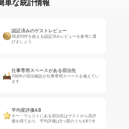
⁠単⁠な統⁠計⁠情⁠報
認証済みのゲ⁠ス⁠ト⁠レ⁠ビ⁠ュ⁠ー
35,870件を超える認証済みレビューを参考に選
びましょう
仕事専用ス⁠ペ⁠ー⁠スがあ⁠る宿⁠泊⁠先
700件の宿泊施設が仕事専用スペースを備えてい
ます
平均星評価4.8
キー・ウェストにある宿泊先はゲストから高評
価を得ており、平均評価は5つ星のうち4.8です