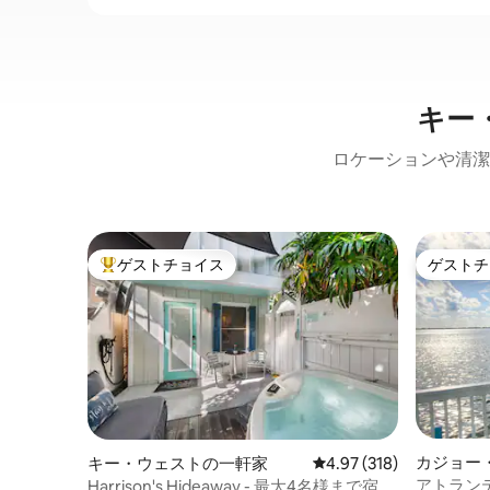
キー
ロケーションや清潔
ゲストチョイス
ゲストチ
大好評のゲストチョイスです。
ゲストチ
カジョー
キー・ウェストの一軒家
レビュー318件、5つ星
4.97 (318)
アトラン
Harrison's Hideaway - 最大4名様まで宿泊