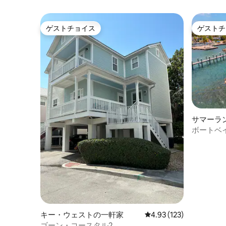
ゲストチョイス
ゲストチ
ゲストチョイス
ゲストチ
サマーラ
ボートベ
ターフロ
キー・ウェストの一軒家
レビュー123件、5つ星
4.93 (123)
ゴーン・コースタル2