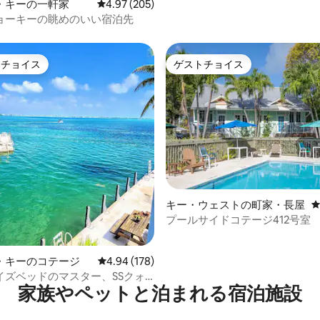
・キーの一軒家
レビュー205件、5つ星中4.97つ星の平均評価
4.97 (205)
ョーキーの眺めのいい宿泊先
トチョイス
ゲストチョイス
ゲストチョイスです。
ゲストチョイス
中4.91つ星の平均評価
キー・ウェストの町家・長屋
プールサイドコテージ412号室
・キーのコテージ
レビュー178件、5つ星中4.94つ星の平均評価
4.94 (178)
イズベッドのマスター、SSクォ
家族やペットと泊まれる宿泊施設
チン、自転車、カヤック、景