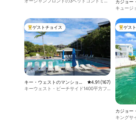
アム
オーシャンフロントの3ベッドコンドミニ
カジョー
アム、オーシャンエッジ、オプションの
キュージ
スリップ付き
ゲストチョイス
ゲス
大好評のゲストチョイスです。
大好評の
キー・ウェストのマンショ
レビュー167件、5つ星
4.91 (167)
ン・アパート
キーウェスト・ビーチサイド1400平方フ
ィート、2ベッドルームのコンドミニアム
カジョー
キングサ
ーツキッ
色！