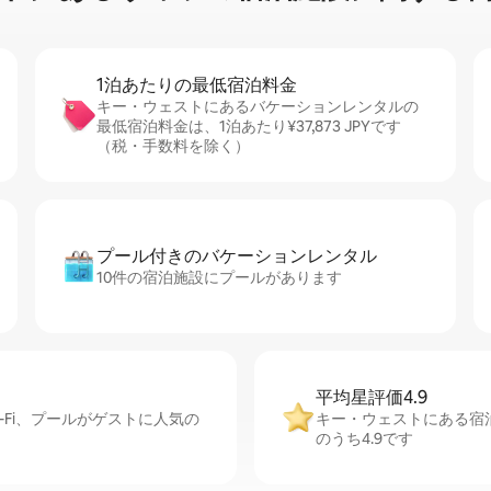
1泊あたりの最⁠低⁠宿⁠泊⁠料⁠金
キー・ウェストにあるバケーションレンタルの
最低宿泊料金は、1泊あたり¥37,873 JPYです
（税・手数料を除く）
プール付きのバ⁠ケ⁠ー⁠シ⁠ョ⁠ンレ⁠ン⁠タ⁠ル
10件の宿泊施設にプールがあります
平均星評価4.9
Fi、プールがゲストに人気の
キー・ウェストにある宿
のうち4.9です