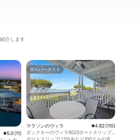
紹介します
マラソン
スーパーホスト
スーパ
スーパーホスト
スーパ
新しいア
ーム1室
このおし
しい流行
ありなが
揃ってい
ビ、Wi
ビーチ。
最大5名
す。素晴
マラソンのヴィラ
レビュー110件、5つ星
4.82 (110)
ーがあり
ダックキーのヴィラ5023ボートスリップ
レビュー11件、5つ星中5.0つ星の平均評価
5.0 (11)
下でのロ
利用可能
ボートスリップは1泊あたり100ドルの追
めのダイ
ロントの