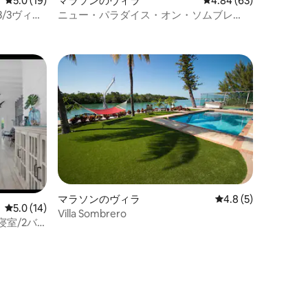
レビュー19件、5つ星中5.0つ星の平均評価
5.0 (19)
マラソンのヴィラ
レビュー63件、5つ星
4.84 (63)
/3ヴィ
ニュー・パラダイス・オン・ソムブレ
ロ・ビーチ
マラソンのヴィラ
レビュー5件、5つ星
4.8 (5)
レビュー14件、5つ星中5.0つ星の平均評価
5.0 (14)
Villa Sombrero
寝室/2バ