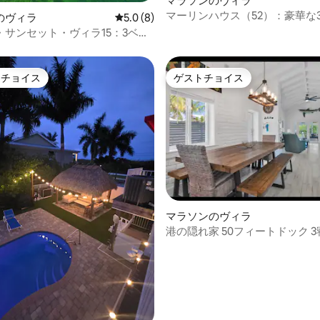
中5.0つ星の平均評価
マラソンのヴィラ
マーリンハウス（52）：豪華な3
のヴィラ
レビュー8件、5つ星中5.0つ星の平均評価
5.0 (8)
ラ、ドック、プール付き
・サンセット・ヴィラ15：3ベッ
、ボート乗り場、ボート用スロ
き
トチョイス
ゲストチョイス
ゲストチョイスです。
ゲストチョイス
マラソンのヴィラ
港の隠れ家 50フィートドック 3
スルーム すべてのアメニティ