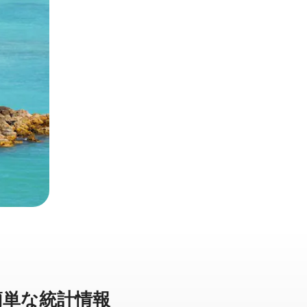
単⁠な統⁠計⁠情⁠報