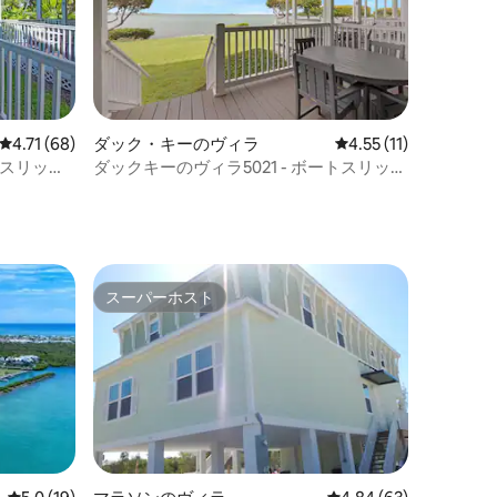
レビュー68件、5つ星中4.71つ星の平均評価
4.71 (68)
ダック・キーのヴィラ
レビュー11件、5つ星
4.55 (11)
トスリップ
ダックキーのヴィラ5021 - ボートスリップ
あり
スーパーホスト
スーパーホスト