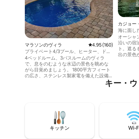
カジョー
海に面し
オーシャ
沿いの宿泊
マラソンのヴィラ
レビュー160件、5つ星
4.95 (160)
ト。遮る
プライベート4/3プール、ヒーター、ドッ
出の景色
ク、カヤック、自転車など
4ベッドルーム、3バスルームのヴィラ
ートをこ
で、息をのむような水辺の景色を眺めな
に入った
がら目覚めましょう。 1800平方フィート
られるよ
の広さ、ステンレス製家電を備えた設備
く、清潔
キー・ウ
の整ったキッチン、花崗岩のカウンター
メキッチ
トップをお楽しみください。 メモリーフ
タブ、テ
ォームベッドで10名様がご宿泊いただけ
ート、洗
ます。 屋外では、専用の温水プール（冬
ット、スマート
季）とティキの日陰でリラックスできま
北までわ
す。 32フィートのドックから釣りをした
しめます！
り、BBQガスグリルを使用したりできま
Groupe
す。 カヤック2台、パドルボード2台、サ
トカード
キッチン
Wi-F
ンブレロビーチまで車で5分の大人用自転
車4台が含まれています。 セキュリティの