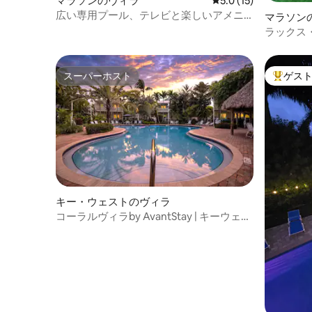
マラソンのヴィラ
レビュー15件、5つ星
5.0 (15)
広い専用プール、テレビと楽しいアメニ
マラソン
ティ・設備を備えたティキハット！
ラックス
ドルーム
ープA付
スーパーホスト
ゲス
スーパーホスト
大好評の
キー・ウェストのヴィラ
コーラルヴィラby AvantStay | キーウェス
トのダウンタウンに近い！