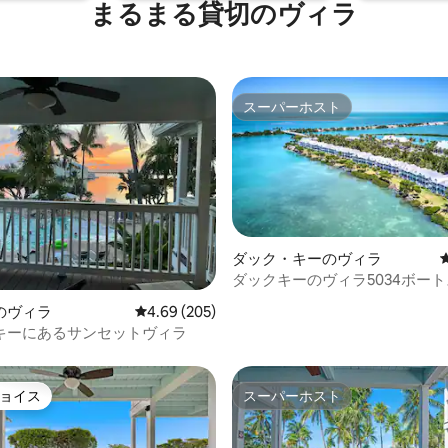
まるまる貸切のヴィラ
スーパーホスト
スーパーホスト
ダック・キーのヴィラ
ダックキーのヴィラ5034ボー
中4.76つ星の平均評価
利用可能
のヴィラ
レビュー205件、5つ星中4.69つ星の平均評価
4.69 (205)
キーにあるサンセットヴィラ
ョイス
スーパーホスト
ョイス
スーパーホスト