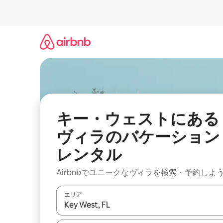
コ
ン
テ
ン
ツ
に
ス
キ
ッ
プ
キー・ウェストにある
ヴィラのバケーション
レンタル
Airbnbでユニークなヴィラを検索・予約しよ
エリア
検索結果が表示されたら、上下の矢印キーを使っ