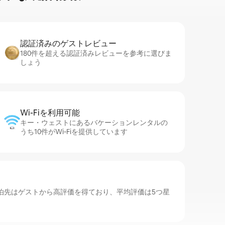
認証済みのゲ⁠ス⁠ト⁠レ⁠ビ⁠ュ⁠ー
180件を超える認証済みレビューを参考に選びま
しょう
Wi-Fiを利⁠用⁠可⁠能
キー・ウェストにあるバケーションレンタルの
うち10件がWi-Fiを提供しています
泊先はゲストから高評価を得ており、平均評価は5つ星