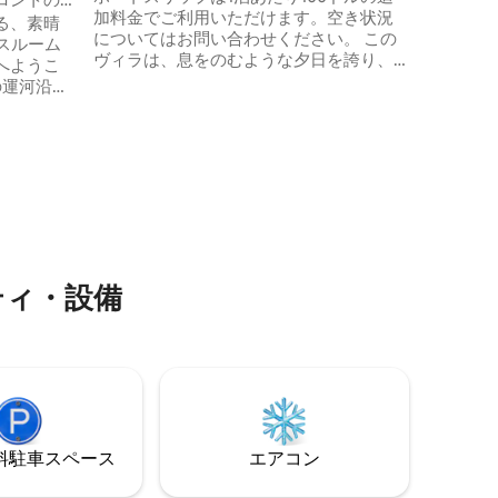
加料金でご利用いただけます。空き状況
す。フロ
ムルーム
る、素晴
についてはお問い合わせください。 この
ことがで
スルーム
ヴィラは、息をのむような夕日を誇り、
あります
へようこ
ウォータースポーツ、チャーターフィッ
の運河沿い
シング、ウォーターフロントのレストラ
水プー
ン、地元のアトラクションからわずか数
直接アク
分のところにあります。また、緑豊かな
ベートドッ
熱帯の景観を備えたダックキーで最も高
の生活を
級な島のエリアのひとつに囲まれていま
す。ダック・キーは、家族連れや静かな
のリビン
カップルの隠れ家旅行に最適です。裏デ
プール ✔
ッキから壮大な夕日を眺めながら食事を
アーケー
したり、ミドル・キーズを探索したりし
ターフロ
ティ・設備
てください。喫煙・ペットは禁止です。
外ダイニ
ベートドッ
⁠車ス⁠ペ⁠ー⁠ス
エアコン