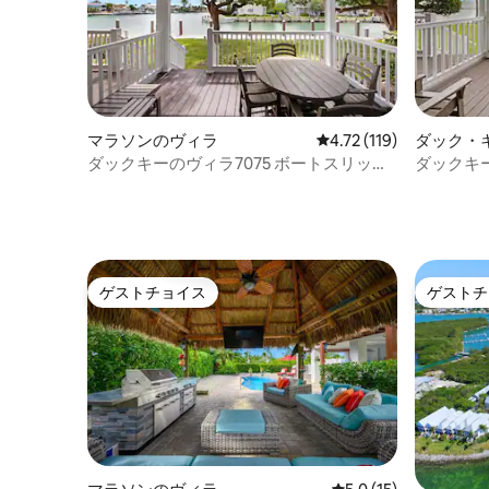
マラソンのヴィラ
レビュー119件、5つ星
4.72 (119)
ダック・
ダックキーのヴィラ7075 ボートスリップ
ダックキ
利用可能
利用可能
ゲストチョイス
ゲストチ
ゲストチョイス
ゲストチ