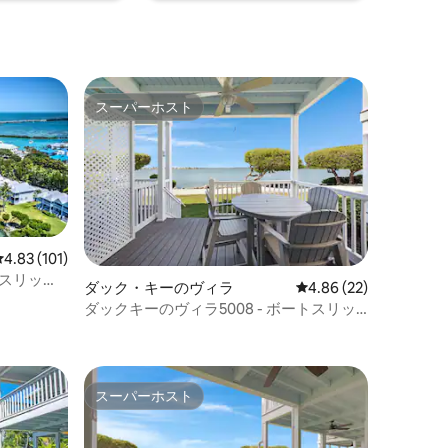
スーパーホスト
スーパーホスト
レビュー101件、5つ星中4.83つ星の平均評価
4.83 (101)
トスリップ
ダック・キーのヴィラ
レビュー22件、5つ星
4.86 (22)
ダックキーのヴィラ5008 - ボートスリッ
プあり
スーパーホスト
スーパーホスト