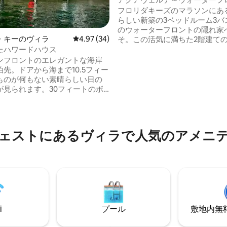
ラックスジェム～ドック～ゲー
フロリダキーズのマラソンにあ
らしい新築の3ベッドルーム3バ
のウォーターフロントの隠れ家
・キーのヴィラ
レビュー34件、5つ星中4.97つ星の平均評価
4.97 (34)
そ。この活気に満ちた2階建て
の家は、現代的なデザイン、温
たハワードハウス
ル、ゲームルーム、そして海に
ンフロントのエレガントな海岸
セスできる15メートルのプライ
先。ドアから海まで10.5フィー
中4.95つ星の平均評価
クを備え、モダンな贅沢と島で
ものが何もない素晴らしい日の
完璧に融合させています。 ✔ 3つの広々と
が見られます。30フィートのボ
した寝室 ✔オープンコンセプト
こに停泊させてください。ドア
グ ✔フルグルメキッチン ✔ 温水
瞬間から、ご自宅のように感じ
ゲームルーム（フーズボール、
うに設計されています。新し
ド、ドミノテーブル） ✔ウォー
で、素晴らしい景観です。グル
ェストにあるヴィラで人気のアメニ
ントヤード（バーベキュー、屋
ン、カヤック、プール。ホット
ング） ✔ 50フィートのプライ
ニスコート、ピックルボールコ
ク（釣りスタンド
濯機・乾燥機、高速インターネ
テレビ。 キーウェストの
ずか20分。波止場から釣りを楽
7泊以上の滞在で、Square
rまたはBroilsの100ドル分のギフ
を差し上げます。
i
プール
敷地内無料駐