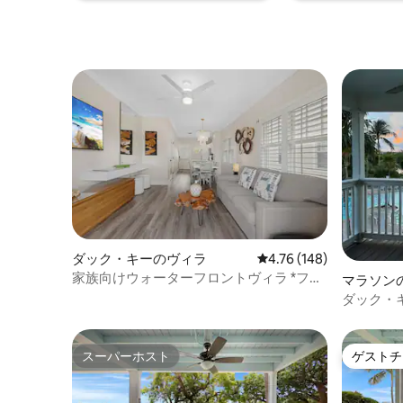
ための外部カメラ。 バケーションライセ
ンス#VACA -22 -40。今すぐ予約！
ダック・キーのヴィラ
レビュー148件、5つ星
4.76 (148)
家族向けウォーターフロントヴィラ *ファ
マラソン
ミリーフレンドリー*
ダック・
スーパーホスト
ゲストチ
スーパーホスト
ゲストチ