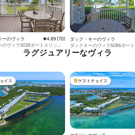
中4.72つ星の平均評価
キーのヴィラ
レビュー70件、5つ星中4.89つ星の平均評価
4.89 (70)
ダック・キーのヴィラ
ーのヴィラ5028ボートスリップ
ダックキーのヴィラ5086ボー
ラグジュアリーなヴィラ
利用可能
ョイス
ゲストチョイス
ョイス
大好評のゲストチョイスです。