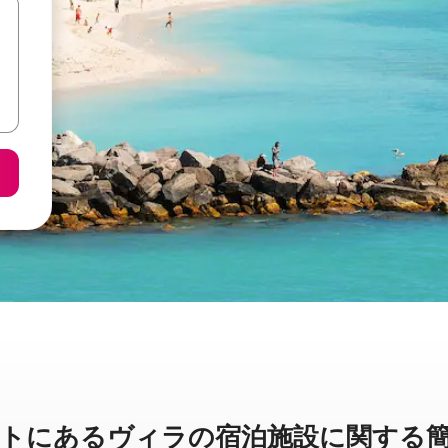
あ⁠るヴ⁠ィ⁠ラ⁠の宿⁠泊⁠施⁠設⁠に関⁠す⁠る簡⁠