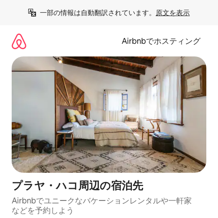
コ
一部の情報は自動翻訳されています。
原文を表示
ン
テ
ン
Airbnbでホスティング
ツ
に
ス
キ
ッ
プ
プラヤ・ハコ⁠周⁠辺⁠の宿⁠泊⁠先
Airbnbでユニークなバ⁠ケ⁠ー⁠シ⁠ョ⁠ンレ⁠ン⁠タ⁠ルや一⁠軒⁠家
な⁠ど⁠を予⁠約⁠し⁠よ⁠う