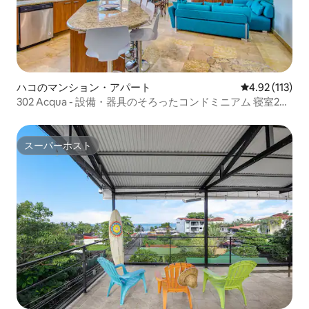
ハコのマンション・アパート
レビュー113
4.92 (113)
302 Acqua - 設備・器具のそろったコンドミニアム 寝室2部
屋/バスルーム2つ
スーパーホスト
スーパーホスト