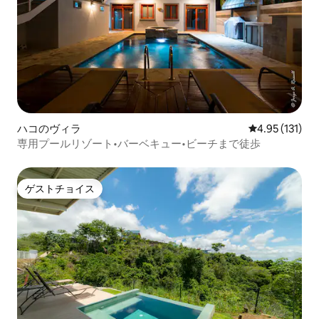
ハコのヴィラ
レビュー131
4.95 (131)
専用プールリゾート•バーベキュー•ビーチまで徒歩
ゲストチョイス
ゲストチョイス