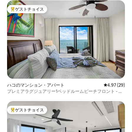
ゲストチョイス
大好評のゲストチョイスです。
ハコのマンション・アパート
レビュー29件
4.97 (29)
プレミアラグジュアリー1ベッドルームビーチフロント - ト
ップティアアメニティ
ゲストチョイス
大好評のゲストチョイスです。