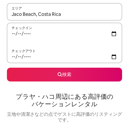
エリア
検索結果が表示されたら、上下の矢印キーを使って移動するか、
チェックイン
チェックアウト
検索
プラヤ・ハコ⁠周⁠辺⁠に⁠あ⁠る高⁠評⁠価⁠の
バ⁠ケ⁠ー⁠シ⁠ョ⁠ン⁠レ⁠ン⁠タ⁠ル
立地や清潔さなどの点でゲストに高評価のリスティング
です。