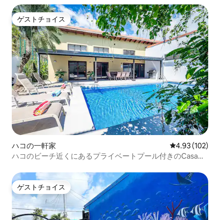
ゲストチョイス
ゲストチョイス
ハコの一軒家
レビュー102件
4.93 (102)
ハコのビーチ近くにあるプライベートプール付きのCasa
Gris
ゲストチョイス
ゲストチョイス