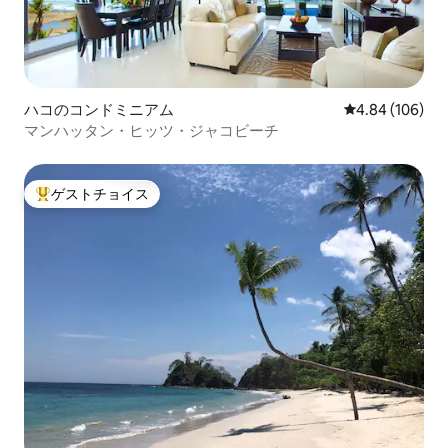
ハコのコンドミニアム
レビュー106件
4.84 (106)
マンハッタン・ヒッツ・ジャコビーチ
ゲストチョイス
大好評のゲストチョイスです。