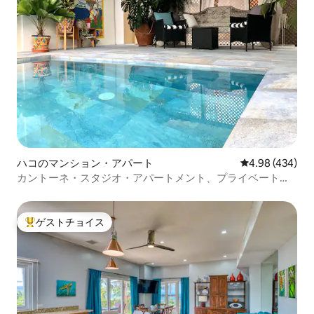
ハコのマンション・アパート
レビュー434件
4.98 (434)
カントーネ・スタジオ・アパートメント、プライベートプ
ール付き！
ゲストチョイス
大好評のゲストチョイスです。