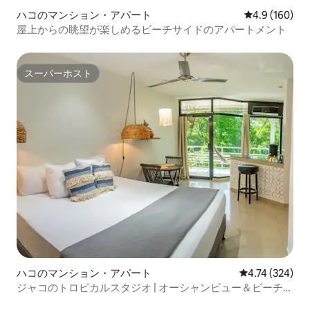
ハコのマンション・アパート
レビュー160
4.9 (160)
屋上からの眺望が楽しめるビーチサイドのアパートメント
スーパーホスト
スーパーホスト
ハコのマンション・アパート
レビュー324件
4.74 (324)
ジャコのトロピカルスタジオ | オーシャンビュー＆ビーチま
で徒歩圏内