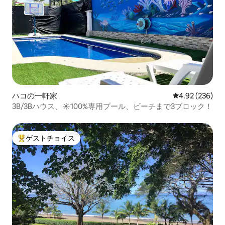
ハコの一軒家
レビュー236件
4.92 (236)
3B/3Bハウス、☀️100%専用プール、ビーチまで3ブロック！
ゲストチョイス
大好評のゲストチョイスです。