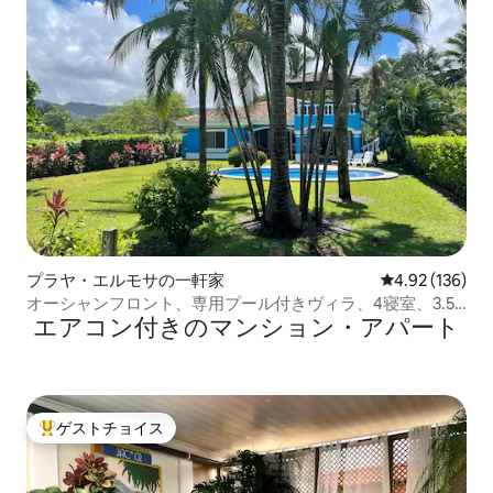
プラヤ・エルモサの一軒家
レビュー136件
4.92 (136)
オーシャンフロント、専用プール付きヴィラ、4寝室、3.5
エアコン付きのマンション・アパート
バスルーム
ゲストチョイス
大好評のゲストチョイスです。