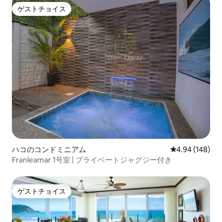
ゲストチョイス
ゲストチョイス
ハコのコンドミニアム
レビュー148件
4.94 (148)
Franleamar 1号室 | プライベートジャグジー付き
ゲストチョイス
ゲストチョイス