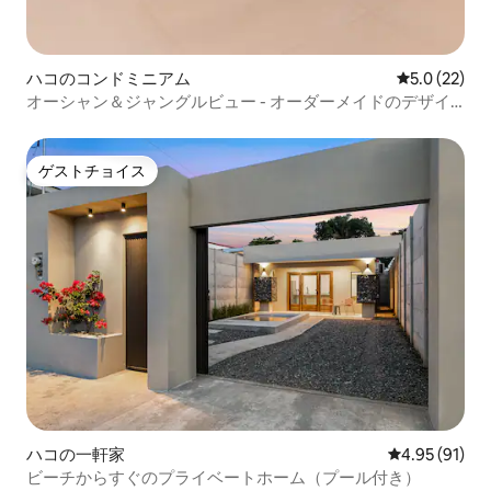
ハコのコンドミニアム
レビュー22
5.0 (22)
オーシャン＆ジャングルビュー - オーダーメイドのデザイ
ンペントハウス。
ゲストチョイス
ゲストチョイス
ハコの一軒家
レビュー91件
4.95 (91)
ビーチからすぐのプライベートホーム（プール付き）