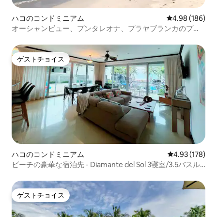
ハコのコンドミニアム
レビュー186件
4.98 (186)
オーシャンビュー、プンタレオナ、プラヤブランカのプラ
イベートアクセス
ゲストチョイス
ゲストチョイス
ハコのコンドミニアム
レビュー178件
4.93 (178)
ビーチの豪華な宿泊先 - Diamante del Sol 3寝室/3.5バスル
ーム
ゲストチョイス
ゲストチョイス