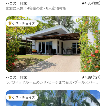
ハコの一軒家
レビュー100件
4.85 (100)
家族に人気！4寝室の家 - 8人宿泊可能
ゲストチョイス
大好評のゲストチョイスです。
ハコの一軒家
レビュー127件
4.89 (127)
ラパ3ベッドルームのカサ•ビーチまで徒歩•プールとバーベ
キューを予約
ゲストチョイス
大好評のゲストチョイスです。