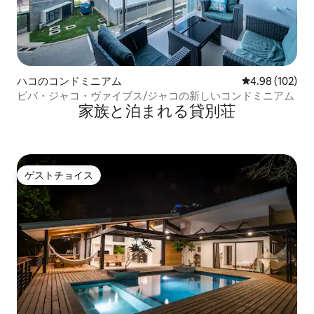
ハコのコンドミニアム
レビュー102件
4.98 (102)
ビバ・ジャコ・ヴァイブス/ジャコの新しいコンドミニアム
家族と泊まれる貸別荘
ゲストチョイス
ゲストチョイス