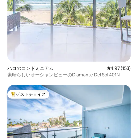
ハコのコンドミニアム
レビュー153件
4.97 (153)
素晴らしいオーシャンビューのDiamante Del Sol 401N
ゲストチョイス
大好評のゲストチョイスです。