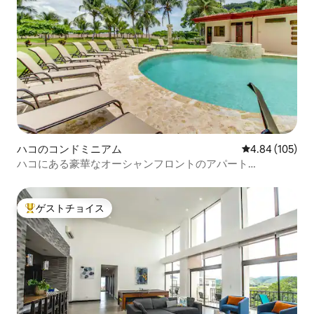
ハコのコンドミニアム
レビュー105件
4.84 (105)
ハコにある豪華なオーシャンフロントのアパート
3BR/2BA！
ゲストチョイス
大好評のゲストチョイスです。