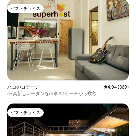
ゲストチョイス
ゲストチョイス
ハコのコテージ
レビュー369件
4.94 (369)
🐚 真新しいモダンな🐚家#2 ビーチから数秒
ゲストチョイス
ゲストチョイス