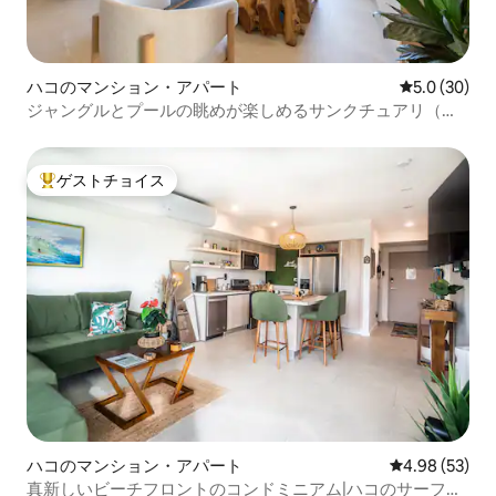
ハコのマンション・アパート
レビュー30
5.0 (30)
ジャングルとプールの眺めが楽しめるサンクチュアリ（オ
ウムが見えることもあります）
ゲストチョイス
大好評のゲストチョイスです。
ハコのマンション・アパート
レビュー53件
4.98 (53)
真新しいビーチフロントのコンドミニアム|ハコのサーフィ