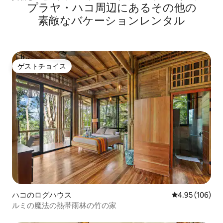
プラヤ・ハコ⁠周⁠辺⁠に⁠あ⁠るそ⁠の⁠他⁠の
ンと雰囲気
素⁠敵⁠なバ⁠ケ⁠ー⁠シ⁠ョ⁠ン⁠レ⁠ン⁠タ⁠ル
ゲストチョイス
ゲストチョイス
ハコのログハウス
レビュー106件
4.95 (106)
ルミの魔法の熱帯雨林の竹の家