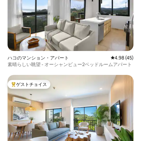
ハコのマンション・アパート
レビュー45件
4.98 (45)
素晴らしい眺望 - オーシャンビュー2ベッドルームアパート
ゲストチョイス
大好評のゲストチョイスです。