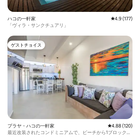
ハコの一軒家
レビュー177
4.9 (177)
「ヴィラ・サンクチュアリ」
ゲストチョイス
ゲストチョイス
プラヤ・ハコの一軒家
レビュー120件
4.88 (120)
最近改装されたコンドミニアムで、ビーチから1ブロックで
す。