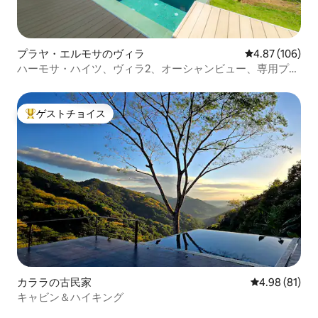
プラヤ・エルモサのヴィラ
レビュー106件
4.87 (106)
ハーモサ・ハイツ、ヴィラ2、オーシャンビュー、専用プー
ル
ゲストチョイス
大好評のゲストチョイスです。
カララの古民家
レビュー81件
4.98 (81)
キャビン＆ハイキング