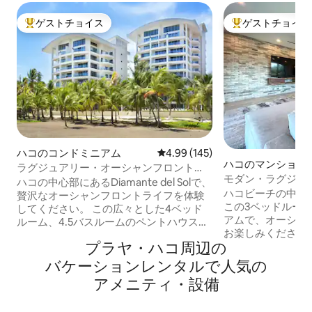
ゲストチョイス
ゲストチョイス
大好評のゲストチョイスです。
大好評のゲストチ
ハコのコンドミニアム
レビュー145件、5つ星中4.99
4.99 (145)
ハコのマンション
ラグジュアリー・オーシャンフロント
モダン・ラグジュ
4BR |ディアマンテ・デル・ソル
ハコの中心部にあるDiamante del Solで、
ト - ダイアモン
ハコビーチの中心
贅沢なオーシャンフロントライフを体験
この3ベッドルー
してください。 この広々とした4ベッド
アムで、オーシャ
ルーム、4.5バスルームのペントハウス
お楽しみください
は、2023年に新しいタイルの敷設、キッ
プラヤ・ハコ⁠周⁠辺⁠の
らは、素晴らしい
チンの改装、バスルームのリニューア
めます。明るく開
ル、塗装の補修などのリフォームが完了
バ⁠ケ⁠ー⁠シ⁠ョ⁠ン⁠レ⁠ン⁠タ⁠ル⁠で人⁠気⁠の
すべての寝室に専
しました。 9階に位置し、パノラマの海
ア⁠メ⁠ニ⁠テ⁠ィ⁠・⁠設⁠備
ています。 レストラン、ショップ、ナイ
の景色、3つのバルコニー、ビリヤード
トライフスポット
台、バーベキューグリル、高速インター