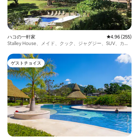
ハコの一軒家
レビュー255件
4.96 (255)
Stalley House、メイド、クック、ジャグジー、SUV、カヤ
ック7台
ゲストチョイス
ゲストチョイス