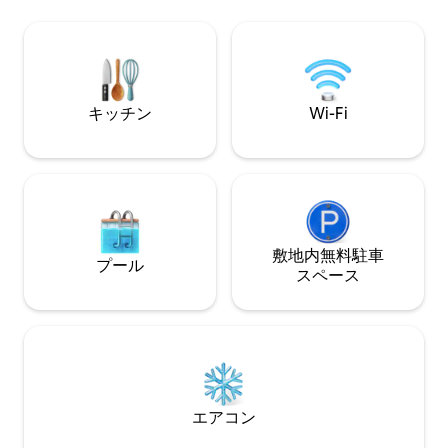
リゾートスタイル
ネットをお楽しみいただけます。ビーチ
時間365日のセキ
への直接アクセス、オーシャンフロント
す。広々とした2,
プール、徒歩圏内のロケーション。 時
ドミニアムは、ご
折、騒音、メンテナンス作業、または公
最適です。 ご滞在の計画をお手伝いする
共サービスの停止が発生する場合があ
コンシェルジュサ
り、これらはホストの管理範囲外である
キッチン
Wi-Fi
けます。
可能性があります。
敷地内無料駐⁠車
プール
ス⁠ペ⁠ー⁠ス
エアコン