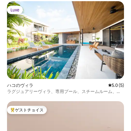
Luxe
Luxe
ハコのヴィラ
レビュー5
5.0 (5)
ラグジュアリーヴィラ、専用プール、スチームルーム、氷
風呂
ゲストチョイス
大好評のゲストチョイスです。