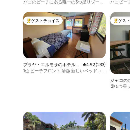
ハコのビーチにある唯一の5つ星リゾー
ハコビー
ト、リッツ#8
#18
ゲストチョイス
ゲス
大好評のゲストチョイスです。
大好評の
プラヤ・エルモサのホテル客
レビュー233件、5つ星
4.92 (233)
室
1位 ビーチフロント 清潔 新しいベッド エ
アコン テレビ 無線LAN 冷蔵庫
ジャコの
🏖 5つ
ゲストOK 