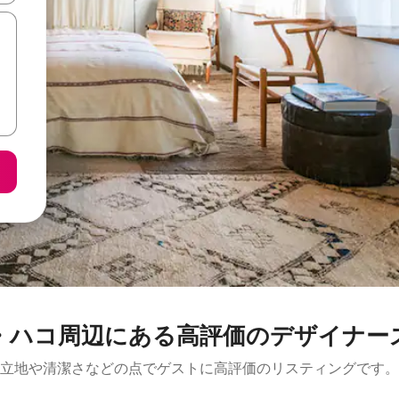
コ周辺にあ⁠る高⁠評⁠価のデ⁠ザ⁠イ⁠ナ⁠ー⁠
立地や清潔さなどの点でゲストに高評価のリスティングです。