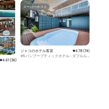
スーパーホスト
スーパーホスト
ジャコのホテル客室
レビュー74件、5つ星
4.78 (74)
#5 バンブーブティックホテル - ダブルル
レビュー36件、5つ星中4.61つ星の平均評価
4.61 (36)
ーム