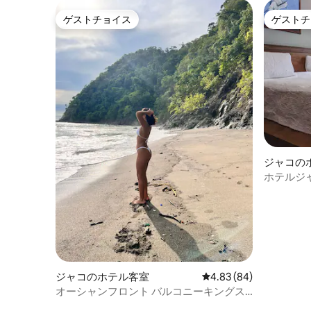
ゲストチョイス
ゲストチ
ゲストチョイス
ゲストチ
ジャコの
ホテルジ
ト・ビー
ジャコのホテル客室
レビュー84件、5つ星中
4.83 (84)
オーシャンフロント バルコニーキングス
イート リゾート スパ ジム 11