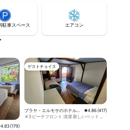
泊以上のご予約の場合は特別料金が適用
から10分
されます！ 最大5名様【大人3名様】 *ご要
がありま
望に応じて、コネクティングルームとツ
インベッドをご利用いただけます。
⁠車ス⁠ペ⁠ー⁠ス
エアコン
ル
ゲストチョイス
ゲストチョイス
プラヤ・エルモサのホテル客
レビュー417件、5つ星
4.86 (417)
室
＃3 ビーチフロント 清潔 新しいベッド エ
アコン Wi-Fi テレビ 冷蔵庫
レビュー179件、5つ星中4.83つ星の平均評価
4.83 (179)