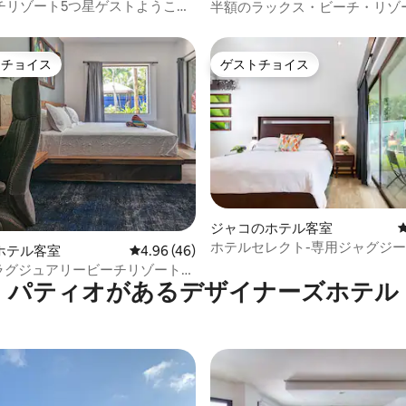
チリゾート5つ星ゲストようこそ
半額のラックス・ビーチ・リゾ
イート、新しいプール、エアコン
トチョイス
ゲストチョイス
ゲストチョイスです。
ゲストチョイス
中4.92つ星の平均評価
ジャコのホテル客室
ホテルセレクト-専用ジャグジ
ホテル客室
レビュー46件、5つ星中4.96つ星の平均評価
4.96 (46)
サイズのスイート
星ラグジュアリービーチリゾート
パティオがあるデ⁠ザ⁠イ⁠ナ⁠ー⁠ズホ⁠テ⁠ル
#4