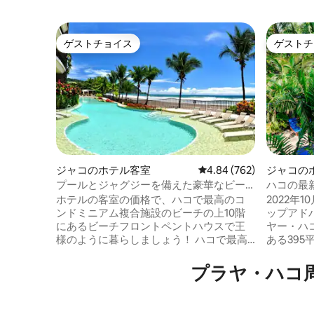
ゲストチョイス
ゲストチ
ゲストチョイス
ゲストチ
ジャコのホテル客室
レビュー762件、5つ星中
4.84 (762)
ジャコの
プールとジャグジーを備えた豪華なビー
ハコの最
チフロントのペントハウス
トウェル
ホテルの客室の価格で、ハコで最高のコ
2022年
ンドミニアム複合施設のビーチの上10階
ップアド
にあるビーチフロントペントハウスで王
ヤー・ハコ2022。 ス
様のように暮らしましょう！ ハコで最高
ある39
の眺めを楽しめるモダンなエアコン付き
ートで、
ペントハウス。 広々としたモダンで設備
ズベッド
プラヤ・ハコ周辺の
の整ったアパートのビーチフロントバル
す。 マ
コニー。 これ以上良いものはありませ
で、すべ
ん。専用の広いマスターベッドルーム、
あります。 どこへでも歩いて行け