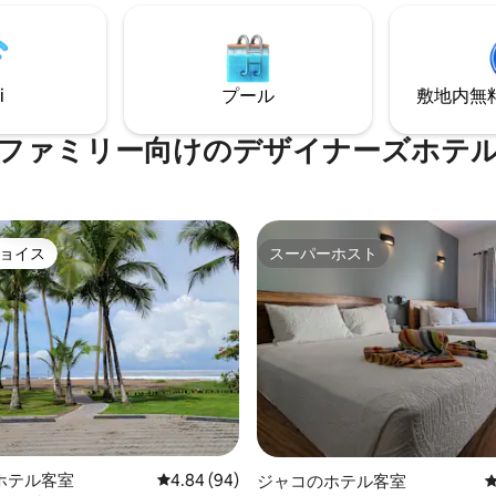
ありません。 砂浜を除いて、あ
ー/レストランがあります。 ハコ
間には何もありません。 レビ
のところにレンタカーの営業所
んでください。ハコでナンバー
す。
ポットを見つけました。
i
プール
敷地内無料駐
ファミリー向⁠け⁠のデ⁠ザ⁠イ⁠ナ⁠ー⁠ズホ⁠テ⁠
ョイス
スーパーホスト
ョイス
スーパーホスト
中4.88つ星の平均評価
ホテル客室
レビュー94件、5つ星中4.84つ星の平均評価
4.84 (94)
ジャコのホテル客室