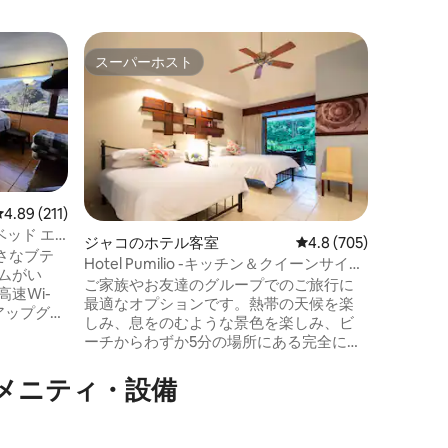
ジャコの
スーパーホスト
スーパーホスト
ビーチフ
タジオ（
この快適
き）
は、冷蔵
ター、エ
スルーム
専用*。
ます。コ
ス、トー
レビュー211件、5つ星中4.89つ星の平均評価
4.89 (211)
ルーツを
ベッド エ
ジャコのホテル客室
レビュー705件、5つ
4.8 (705)
す。火曜
さなブテ
Hotel Pumilio -キッチン＆クイーンサイズ
てレストラ
ムがい
ベッド2台付きスイート
ご家族やお友達のグループでのご旅行に
ロントの
速Wi-
最適なオプションです。熱帯の天候を楽
6時まで
アップグレ
しみ、息をのむような景色を楽しみ、ビ
エアコン
ーチからわずか5分の場所にある完全に改
ーンベッ
装されたスイートで大切な人とクオリテ
す。 部屋
ィの高い時間を過ごしましょう。 この
ニ⁠テ⁠ィ⁠・設⁠備
大8名様ま
広々とした客室には、クイーンサイズベ
はビーチ
ッド2台、メモリーフォームマットレス、
ありま
設備の整った屋外キッチンがあります。 3
ケットとバ