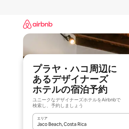
コ
ン
テ
ン
ツ
に
ス
キ
ッ
プ
プラヤ・ハコ周辺に
あ⁠るデ⁠ザ⁠イ⁠ナ⁠ー⁠ズ
ホ⁠テ⁠ルの宿⁠泊⁠予⁠約
ユニークなデ⁠ザ⁠イ⁠ナ⁠ー⁠ズホ⁠テ⁠ル⁠をAirbnb⁠で
検⁠索⁠し⁠、予⁠約し⁠ま⁠し⁠ょ⁠う
エリア
検索結果が表示されたら、上下の矢印キーを使っ