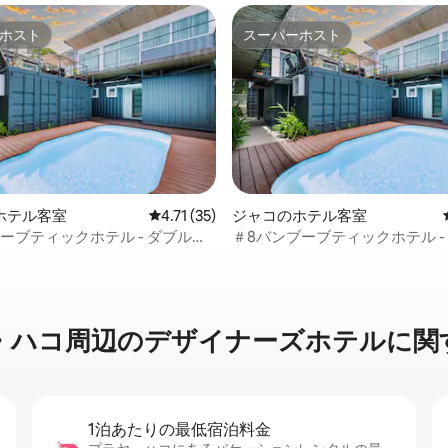
ホスト
スーパーホスト
ホスト
スーパーホスト
4.81つ星の平均評価
ホテル客室
レビュー35件、5つ星中4.71つ星の平均評価
4.71 (35)
ジャコのホテル客室
ーブティックホテル - ダブルル
＃8バンブーブティックホテル -
ファ
ーム＋ソファ
コ周辺のデ⁠ザ⁠イ⁠ナ⁠ー⁠ズホ⁠テ⁠ルに関⁠
1泊あたりの最⁠低⁠宿⁠泊⁠料⁠金