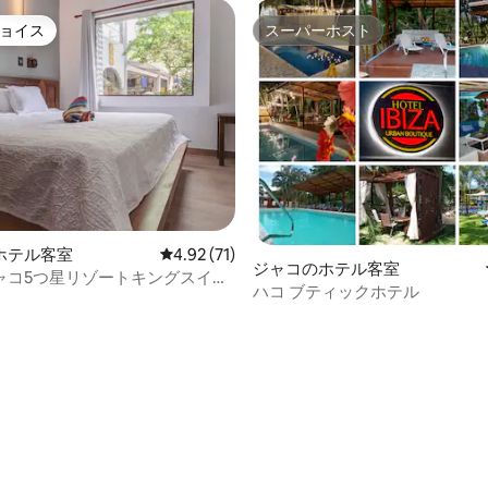
ョイス
スーパーホスト
ョイス
スーパーホスト
ホテル客室
レビュー71件、5つ星中4.92つ星の平均評価
4.92 (71)
ジャコのホテル客室
ャコ5つ星リゾートキングスイー
ハコ ブティックホテル
チ2番地
4.83つ星の平均評価