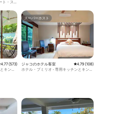
ート・ス
、#5
スーパーホスト
スーパーホスト
レビュー573件、5つ星中4.77つ星の平均評価
4.77 (573)
ジャコのホテル客室
レビュー108件、5つ星
4.79 (108)
ーとキング
ホテル・プミリオ - 専用キッチンとキング
ベッド付きスイート