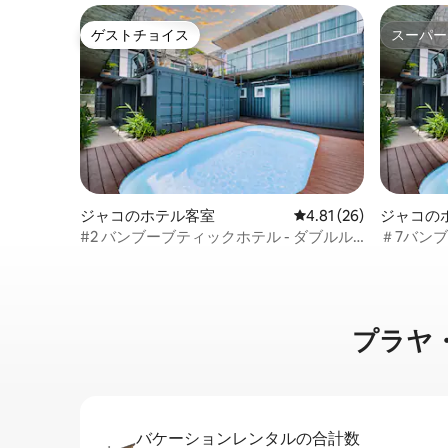
ゲストチョイス
スーパー
ゲストチョイス
スーパー
ジャコのホテル客室
レビュー26件、5つ星中
4.81 (26)
ジャコの
#2 バンブーブティックホテル - ダブルル
＃7バンブ
ーム
ーム＋ソ
プラヤ・ハ
バケーションレ⁠ン⁠タ⁠ル⁠の合⁠計⁠数