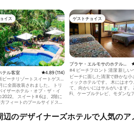
ョイス
ゲストチョイス
ョイス
ゲストチョイス
プラヤ・エルモサのホテル客
室
#4 ビーチフロント 清潔 新しい
4.84つ星の平均評価
ホテル客室
レビュー114件、5つ星中4.89つ星の平均評価
4.89 (114)
アコン テレビ Wi-Fi 冷蔵庫
ビーチに面した清潔で静かな小
新ビーチリゾートスイートゲス
ィックホテルです。 木にはオウ
カム#6
10月に全面改装されました。 トリ
て、向かいにはサルがいます。 高
バイザーホテル・オブ・ザ・イ
Fi、ケーブルテレビ、モダンな
イート# 6は、2階に
ードされたバスルームを備えた
5平方フィートのプールサイドスイ
付きのお部屋があります。 クイ
リビングルーム、クイーンサイ
ド1台とフルベッド3台がありま
2台とバスルームを備えていま
デ⁠ザ⁠イ⁠ナ⁠ー⁠ズホ⁠テ⁠ルで人⁠気⁠のア⁠メ⁠
には専用バルコニーがあり、最
ットレスからエアコン、家具ま
でご宿泊いただけます。 階下に
てが新品です。 専用パティオも
を見渡せる屋外共用キッチンが
ます。
す。 1ブロック先にはミニマー