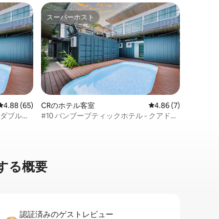
スーパーホスト
スーパーホスト
レビュー65件、5つ星中4.88つ星の平均評価
4.88 (65)
CRのホテル客室
レビュー7件、5つ星中
4.86 (7)
 ダブルル
#10 バンブーブティックホテル - クアドル
プルルーム
す⁠る概⁠要
認証済みのゲ⁠ス⁠ト⁠レ⁠ビ⁠ュ⁠ー