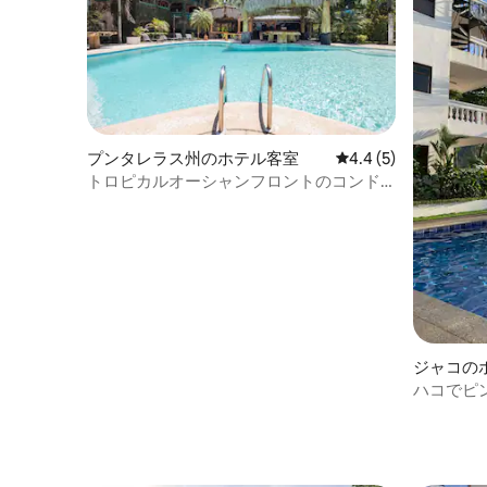
プンタレラス州のホテル客室
レビュー5件、5つ星
4.4 (5)
トロピカルオーシャンフロントのコンド
ミニアム、2ベッドルーム - 最高の眺め
ジャコの
ハコでピ