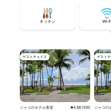
エンスイート、ペントハウスのキッチ
車は必要
ン、ダイニングルーム、ラウンジ、屋外
なたと海の
バルコニー、プール、ジャグジー、ジム
ューを読
をすべてご利用いただけます。 ハコの中
ワンのス
心部のビーチフロントにある、24時間建
キッチン
Wi-F
物セキュリティ、専用ゲート付きコンプ
レックス。 車やバイク用の無料駐車場。
ペントハウス、プールとジャグジーにも
無料Wi-Fi。 クラス、スタイル、プライバ
シー、壮大な夕日、そしてユニークで思
い出に残る、手頃な価格の休暇体験をお
楽しみください。 目の前にビーチ、後ろ
ゲストチョイス
ゲストチ
に町がある、プレミアムなロケーション
ゲストチョイス
ゲストチ
にある、格別の豪華な宿泊施設です！ ****
1部屋が空いています。今すぐご予約くだ
さい！****
ジャコのホテル客室
レビュー109件、5つ星
4.88 (109)
ジャコの