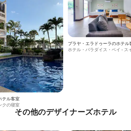
中4.4つ星の平均評価
プラヤ・エラドゥーラのホテル
ホテル・パラダイス・ベイ - ス
ター
ホテル客室
ンクの寝室
その他のデザイナーズホテル