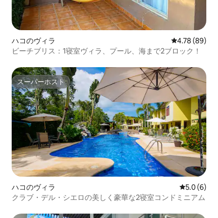
ハコのヴィラ
レビュー89件
4.78 (89)
ビーチブリス：1寝室ヴィラ、プール、海まで2ブロック！
スーパーホスト
スーパーホスト
ハコのヴィラ
レビュー6
5.0 (6)
クラブ・デル・シエロの美しく豪華な2寝室コンドミニアム