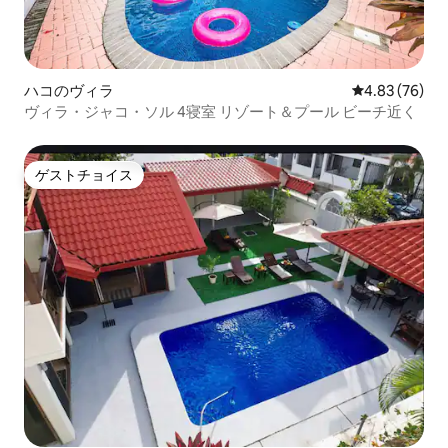
ハコのヴィラ
レビュー76件
4.83 (76)
ヴィラ・ジャコ・ソル 4寝室 リゾート＆プール ビーチ近く
ゲストチョイス
ゲストチョイス