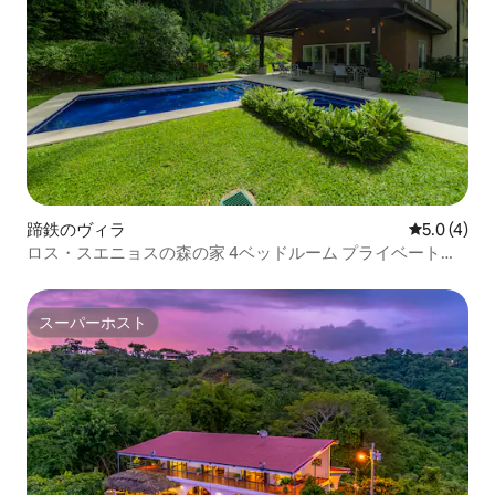
蹄鉄のヴィラ
レビュー4
5.0 (4)
ロス・スエニョスの森の家 4ベッドルーム プライベートプ
ール
スーパーホスト
スーパーホスト