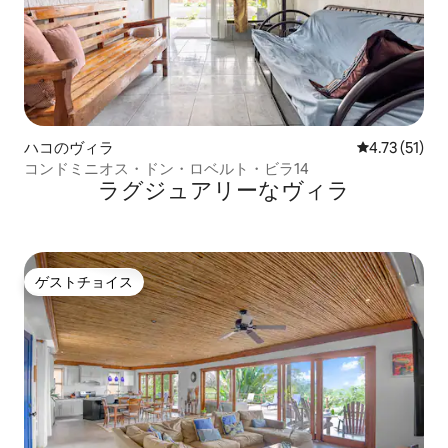
ハコのヴィラ
レビュー51件
4.73 (51)
コンドミニオス・ドン・ロベルト・ビラ14
ラグジュアリーなヴィラ
ゲストチョイス
ゲストチョイス