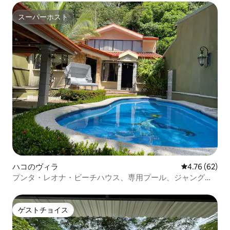
スーパーホスト
スーパーホスト
ハコのヴィラ
レビュー62件
4.76 (62)
プンタ・レオナ・ビーチハウス、専用プール、ジャングル
ビュー
ゲストチョイス
ゲストチョイス