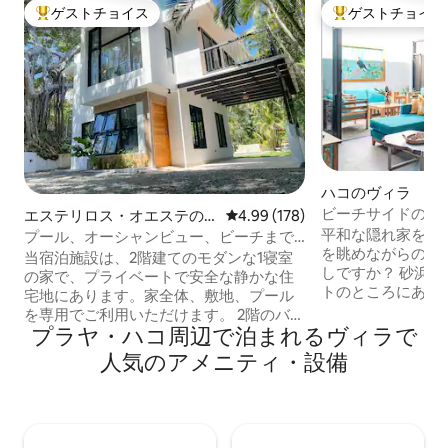
ゲストチョイス
ゲストチョイス
大好評のゲストチョイスです。
大好評のゲストチ
ハコのヴィラ
ビーチサイドのCasa B
エステリロス・オエステの
レビュー178件、5つ星中4.99
4.99 (178)
まで徒歩
ヴィラ
平和な隠れ家をお
プール、オーシャンビュー、ビーチまで
を眺めながらのト
徒歩圏内。
当宿泊施設は、2階建てのモダンな1寝室
しですか？ 砂浜
の家で、プライベートで安全な静かな住
トのところにあるCasa
宅地にあります。家全体、敷地、プール
楽園があなたを待ってい
を専用でご利用いただけます。 2階のバル
クセスのカシータ
プラヤ・ハコ周⁠辺⁠で泊⁠ま⁠れ⁠るヴ⁠ィ⁠ラ⁠で
コニーからは海の眺めとそよ風を、裏庭
快適な生活を提供
の塩水プールからは海の風をお楽しみく
人⁠気⁠のア⁠メ⁠ニ⁠テ⁠ィ・設⁠備
のはコスタリカの
ださい。丘を下りて徒歩3分でビーチに直
スタイルです！ 毎朝目覚めると、エメラ
接アクセスできます。 1階には、設備の整
ルドグリーンの山
ったシェフ仕様のキッチン、ブレックフ
コナッツのヤシの
ァストバー、居心地のよいリビングエリ
と高く飛ぶコンゴ
ア、ハーフバスルームがあります。スラ