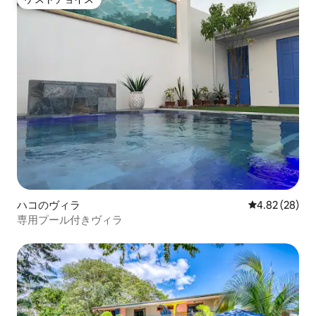
ゲストチョイス
ハコのヴィラ
レビュー28件
4.82 (28)
専用プール付きヴィラ