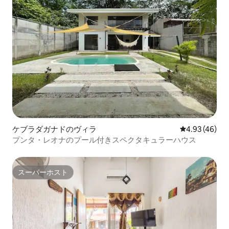
ケブラダガナドのヴィラ
レビュー46件
4.93 (46)
プンタ・レオナのプール付きスペクタキュラーハウス
スーパーホスト
スーパーホスト