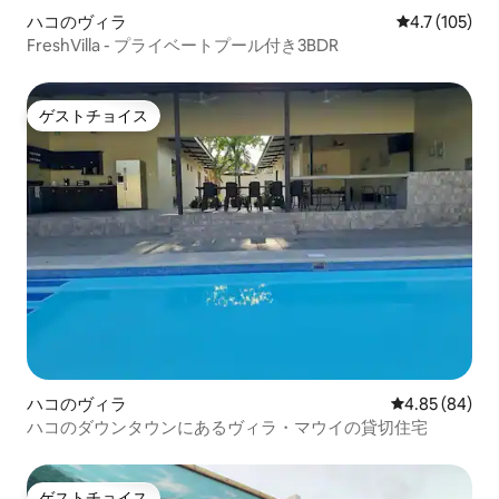
ハコのヴィラ
レビュー105
4.7 (105)
FreshVilla - プライベートプール付き3BDR
ゲストチョイス
ゲストチョイス
ハコのヴィラ
レビュー84件
4.85 (84)
ハコのダウンタウンにあるヴィラ・マウイの貸切住宅
ゲストチョイス