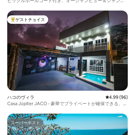
ピックルボールコート付き、オーシャンビュー＆ジャング
ルビューのヴィラ
ゲストチョイス
大好評のゲストチョイスです。
ハコのヴィラ
レビュー96件
4.99 (96)
Casa Júpiter JACO - 豪華でプライベートが確保できる、本
物の宿泊先
スーパーホスト
スーパーホスト