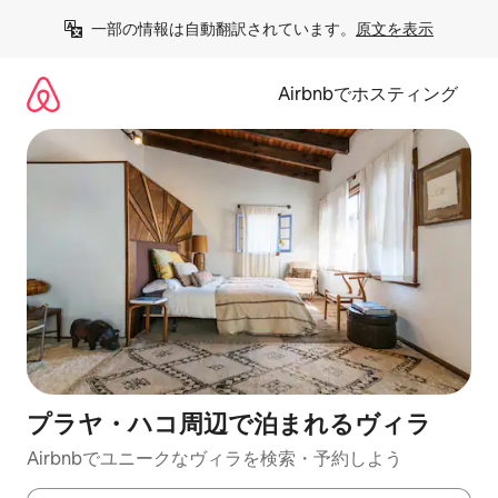
コ
一部の情報は自動翻訳されています。
原文を表示
ン
テ
ン
Airbnbでホスティング
ツ
に
ス
キ
ッ
プ
プラヤ・ハコ周辺で泊まれるヴィラ
Airbnbでユニークなヴィラを検索・予約しよう