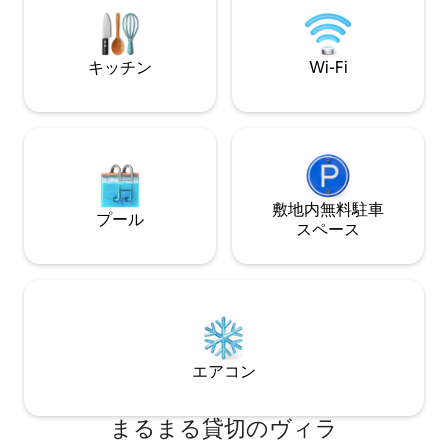
る、楽園の一角、
イドガラスドアを開けると、庭とプール
ザを想像してみて
エリアに出ます。プールエリアには、屋
外シャワー、ラウンジチェア、茅葺き屋
キッチン
Wi-Fi
根のある日陰のくつろぎスペース、茅葺
き屋根のあるコンクリート製のガーデン
テーブルが備わっています。 バリ風の専
用塩水プールは広々としており、美しい
デザインが施されています。水中ベンチ
とサンシェルフが備えられ、快適にお過
ごしいただけます。さらに、壁に取り付
けられたタブレットで操作できる滝や照
敷地内無料駐⁠車
プール
明も備わっています。 階段を上ると2階に
ス⁠ペ⁠ー⁠ス
独立した入り口があり、そこには広々と
したオープンベッドルームと座り心地の
よいスペースがあります。このお部屋に
は、キングサイズベッド、シングルベッ
ド、ソファ、ミニ冷蔵庫、クローゼッ
ト、シャワー付きのバスルームがありま
す。お部屋には強力なエアコンが備わっ
エアコン
ていますが、海風も心地よい温度を保ち
ます。 Netflixのゲストアカウントが設定
されたスマートテレビが用意されてお
まるまる貸切のヴィラ
り、お客様ご自身のストリーミングサー