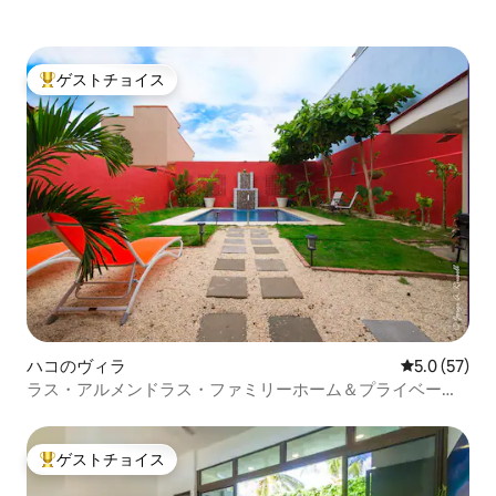
ビスにもログインできます。 寝室から
は、美しい海の景色を楽しめる広々とし
た屋外バルコニーに出られます。 【ご注
意】こちらの宿泊施設は、キングベッド1
ゲストチョイス
大好評のゲストチョイスです。
台とシングルベッド1台を備えた1ベッド
ルームの宿泊施設です。
ハコのヴィラ
レビュー57
5.0 (57)
ラス・アルメンドラス・ファミリーホーム＆プライベート
プール
ゲストチョイス
大好評のゲストチョイスです。