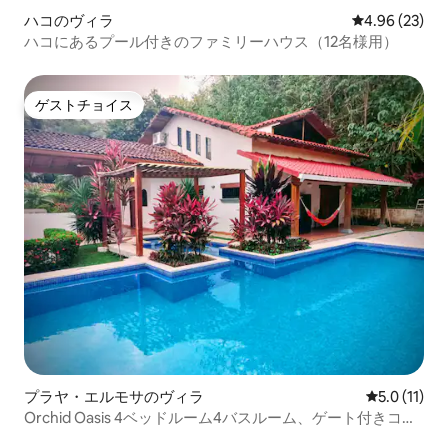
ハコのヴィラ
レビュー23件
4.96 (23)
ハコにあるプール付きのファミリーハウス（12名様用）
ゲストチョイス
ゲストチョイス
プラヤ・エルモサのヴィラ
レビュー11
5.0 (11)
Orchid Oasis 4ベッドルーム4バスルーム、ゲート付きコミ
ュニティ - 専用プール