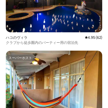
ハコのヴィラ
レビュー62件
4.95 (62)
クラブから徒歩圏内のパーティー用の宿泊先
スーパーホスト
スーパーホスト