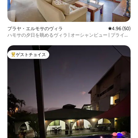
プラヤ・エルモサのヴィラ
レビュー50件
4.96 (50)
ハモサの夕日を眺めるヴィラ | オーシャンビュー | プライベ
ートインフィニティ
ゲストチョイス
大好評のゲストチョイスです。