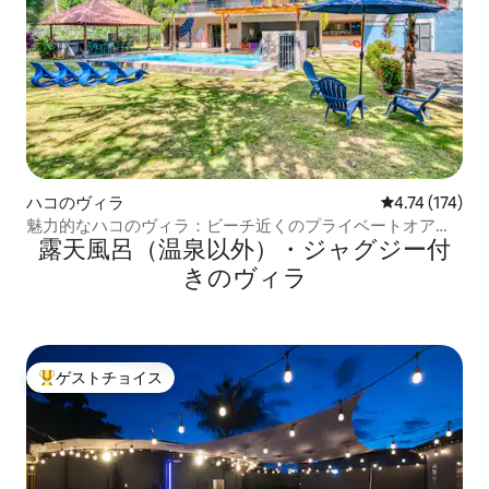
ハコのヴィラ
レビュー174
4.74 (174)
魅力的なハコのヴィラ：ビーチ近くのプライベートオアシ
露天風呂（温泉以外）・ジャグジー付
ス
きのヴィラ
ゲストチョイス
大好評のゲストチョイスです。