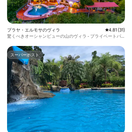
プラヤ・エルモサのヴィラ
レビュー31件
4.81 (31)
驚くべきオーシャンビューの山のヴィラ - プライベートパ
ラダイス
スーパーホスト
スーパーホスト