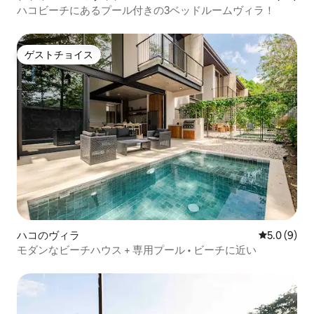
ハコビーチにあるプール付きの3ベッドルームヴィラ！
ゲストチョイス
ゲストチョイス
ハコのヴィラ
レビュー9
5.0 (9)
モダンなビーチハウス + 専用プール • ビーチに近い