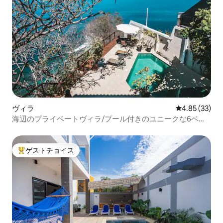
ヴィラ
レビュー33件
4.85 (33)
海辺のプライベートヴィラ/プール付きのユニークな6ベッ
ドルーム
ゲストチョイス
大好評のゲストチョイスです。