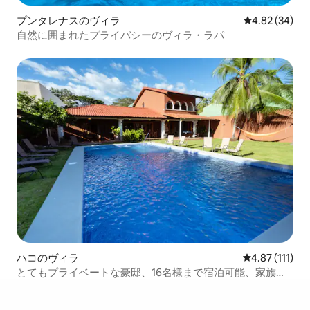
プンタレナスのヴィラ
レビュー34件
4.82 (34)
自然に囲まれたプライバシーのヴィラ・ラパ
ハコのヴィラ
レビュー111
4.87 (111)
とてもプライベートな豪邸、16名様まで宿泊可能、家族連
れ＆グループ向け