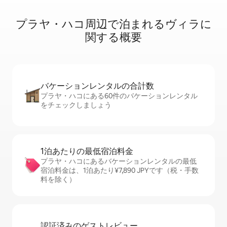
プラヤ・ハコ周⁠辺⁠で泊⁠ま⁠れ⁠るヴ⁠ィ⁠ラ⁠に
関⁠す⁠る概⁠要
バケーションレ⁠ン⁠タ⁠ル⁠の合⁠計⁠数
プラヤ・ハコにある60件のバケーションレンタル
をチェックしましょう
1泊あたりの最⁠低⁠宿⁠泊⁠料⁠金
プラヤ・ハコにあるバケーションレンタルの最低
宿泊料金は、1泊あたり¥7,890 JPYです（税・手数
料を除く）
認証済みのゲ⁠ス⁠ト⁠レ⁠ビ⁠ュ⁠ー