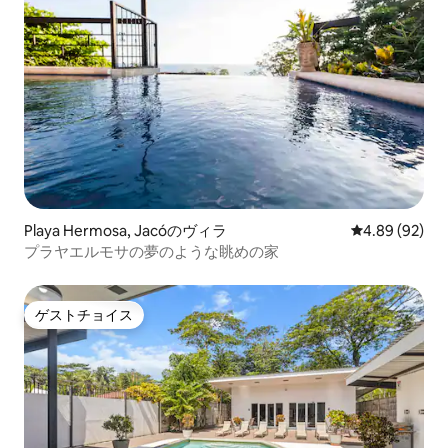
Playa Hermosa, Jacóのヴィラ
レビュー92件
4.89 (92)
プラヤエルモサの夢のような眺めの家
ゲストチョイス
ゲストチョイス