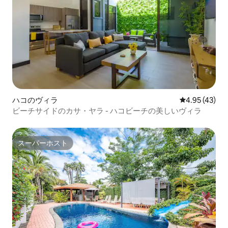
ハコのヴィラ
レビュー43件
4.95 (43)
ビーチサイドのカサ・ヤラ - ハコビーチの美しいヴィラ
スーパーホスト
スーパーホスト