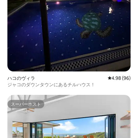
ハコのヴィラ
レビュー96件
4.98 (96)
ジャコのダウンタウンにあるチルハウス！
スーパーホスト
スーパーホスト