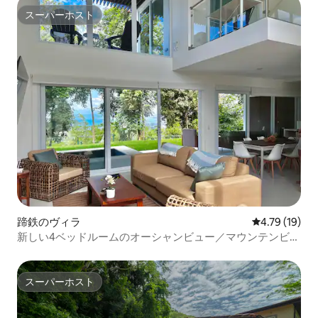
スーパーホスト
スーパーホスト
蹄鉄のヴィラ
レビュー19件
4.79 (19)
新しい4ベッドルームのオーシャンビュー／マウンテンビュ
ーのヴィラ - Mar a Mar
スーパーホスト
スーパーホスト