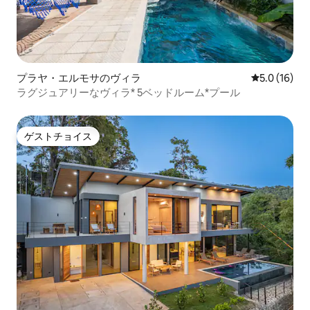
プラヤ・エルモサのヴィラ
レビュー16
5.0 (16)
ラグジュアリーなヴィラ* 5ベッドルーム*プール
ゲストチョイス
ゲストチョイス