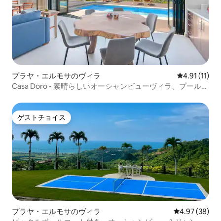
プラヤ・エルモサのヴィラ
レビュー11件
4.91 (11)
Casa Doro - 素晴らしいオーシャンビューヴィラ、プール、
エアコン、Wi-Fi
ゲストチョイス
ゲストチョイス
プラヤ・エルモサのヴィラ
レビュー38件
4.97 (38)