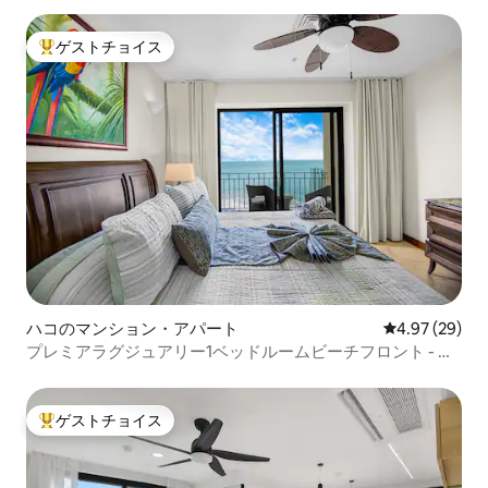
ゲストチョイス
大好評のゲストチョイスです。
ハコのマンション・アパート
レビュー29件
4.97 (29)
プレミアラグジュアリー1ベッドルームビーチフロント - ト
ップティアアメニティ
ゲストチョイス
大好評のゲストチョイスです。