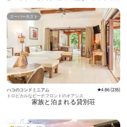
スーパーホスト
スーパーホスト
ハコのコンドミニアム
レビュー235件
4.86 (235)
トロピカルなビーチフロントのオアシス
家族と泊まれる貸別荘