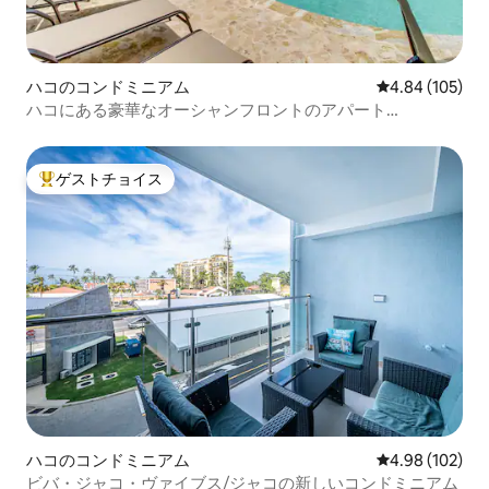
ハコのコンドミニアム
レビュー105件
4.84 (105)
ハコにある豪華なオーシャンフロントのアパート
3BR/2BA！
ゲストチョイス
大好評のゲストチョイスです。
ハコのコンドミニアム
レビュー102件
4.98 (102)
ビバ・ジャコ・ヴァイブス/ジャコの新しいコンドミニアム