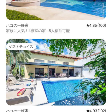
ハコの一軒家
レビュー100件
4.85 (100)
家族に人気！4寝室の家 - 8人宿泊可能
ゲストチョイス
ゲストチョイス
ハコの一軒家
レビュー102件
4.93 (102)