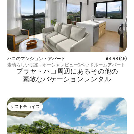
ハコのマンション・アパート
レビュー45件
4.98 (45)
素晴らしい眺望 - オーシャンビュー2ベッドルームアパート
プラヤ・ハコ⁠周⁠辺⁠に⁠あ⁠るそ⁠の⁠他⁠の
素⁠敵⁠なバ⁠ケ⁠ー⁠シ⁠ョ⁠ン⁠レ⁠ン⁠タ⁠ル
ゲストチョイス
ゲストチョイス