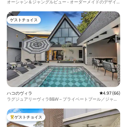
オーシャン＆ジャングルビュー - オーダーメイドのデザイ
ンペントハウス。
ゲストチョイス
ゲストチョイス
ハコのヴィラ
レビュー66件
4.97 (66)
ラグジュアリーヴィラB&W – プライベートプール／ジャグ
ジー
ゲストチョイス
大好評のゲストチョイスです。