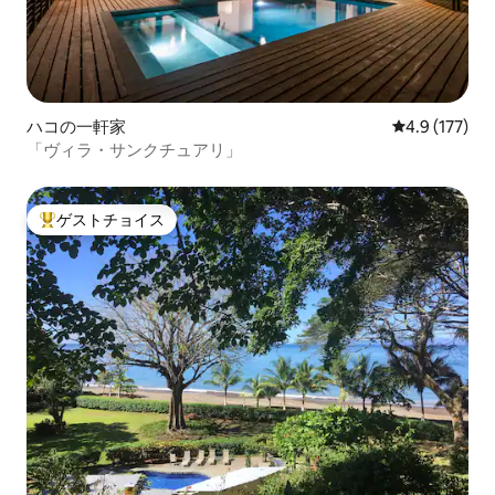
ハコの一軒家
レビュー177
4.9 (177)
「ヴィラ・サンクチュアリ」
ゲストチョイス
大好評のゲストチョイスです。