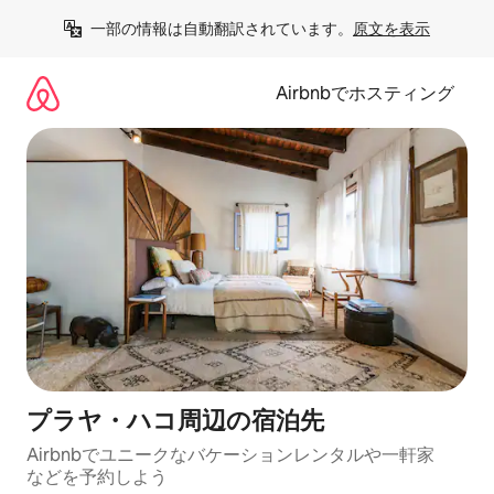
コ
一部の情報は自動翻訳されています。
原文を表示
ン
テ
ン
Airbnbでホスティング
ツ
に
ス
キ
ッ
プ
プラヤ・ハコ⁠周⁠辺⁠の宿⁠泊⁠先
Airbnbでユニークなバ⁠ケ⁠ー⁠シ⁠ョ⁠ンレ⁠ン⁠タ⁠ルや一⁠軒⁠家
な⁠ど⁠を予⁠約⁠し⁠よ⁠う