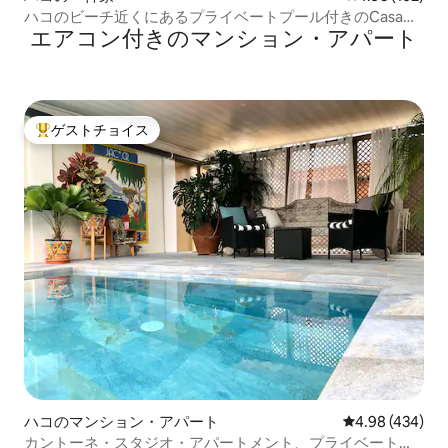
ハコのビーチ近くにあるプライベートプール付きのCasa
エアコン付きのマンション・アパート
Gris
ゲストチョイス
大好評のゲストチョイスです。
ハコのマンション・アパート
レビュー434件
4.98 (434)
カントーネ・スタジオ・アパートメント、プライベートプ