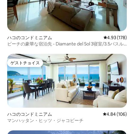
ハコのコンドミニアム
レビュー178件
4.93 (178)
ビーチの豪華な宿泊先 - Diamante del Sol 3寝室/3.5バスル
ーム
ゲストチョイス
ゲストチョイス
ハコのコンドミニアム
レビュー106件
4.84 (106)
マンハッタン・ヒッツ・ジャコビーチ