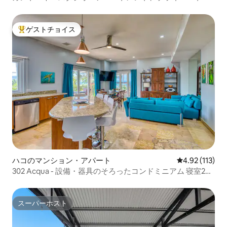
ール付き！
ゲストチョイス
大好評のゲストチョイスです。
ハコのマンション・アパート
レビュー113
4.92 (113)
302 Acqua - 設備・器具のそろったコンドミニアム 寝室2部
屋/バスルーム2つ
スーパーホスト
スーパーホスト