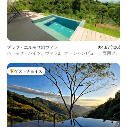
プラヤ・エルモサのヴィラ
レビュー106件
4.87 (106)
ハーモサ・ハイツ、ヴィラ2、オーシャンビュー、専用プー
ル
ゲストチョイス
大好評のゲストチョイスです。