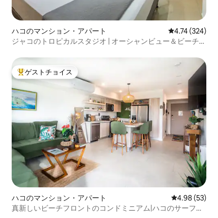
ハコのマンション・アパート
レビュー324件
4.74 (324)
ジャコのトロピカルスタジオ | オーシャンビュー＆ビーチま
で徒歩圏内
ゲストチョイス
大好評のゲストチョイスです。
ハコのマンション・アパート
レビュー53件
4.98 (53)
真新しいビーチフロントのコンドミニアム|ハコのサーフィ
ンと雰囲気