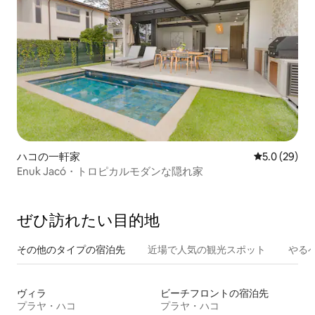
ハコの一軒家
レビュー29
5.0 (29)
Enuk Jacó・トロピカルモダンな隠れ家
ぜひ訪⁠れ⁠た⁠い目⁠的⁠地
その他のタ⁠イ⁠プ⁠の宿⁠泊⁠先
近場で人気の観光スポット
やる
ヴィラ
ビーチフロントの宿泊先
プラヤ・ハコ
プラヤ・ハコ