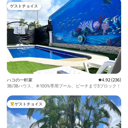
ゲストチョイス
ゲストチョイス
ハコの一軒家
レビュー236件
4.92 (236)
3B/3Bハウス、☀️100%専用プール、ビーチまで3ブロック！
ゲストチョイス
大好評のゲストチョイスです。