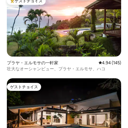
ゲストチョイス
大好評のゲストチョイスです。
プラヤ・エルモサの一軒家
レビュー145件
4.94 (145)
壮大なオーシャンビュー、プラヤ・エルモサ、ハコ
ゲストチョイス
ゲストチョイス