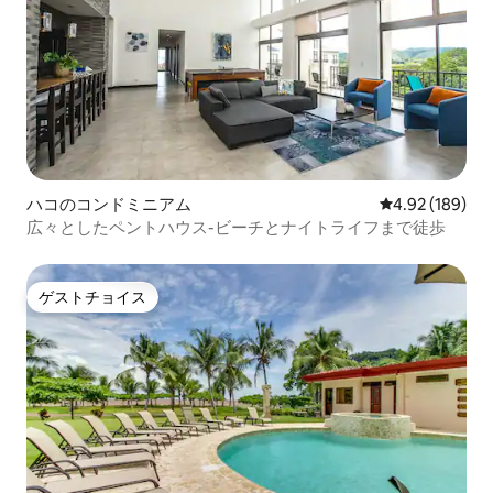
ハコのコンドミニアム
レビュー189件
4.92 (189)
広々としたペントハウス-ビーチとナイトライフまで徒歩
ゲストチョイス
ゲストチョイス