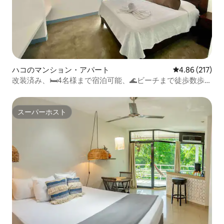
ハコのマンション・アパート
レビュー217件
4.86 (217)
改装済み、🛏4名様まで宿泊可能、🌊ビーチまで徒歩数歩、
マルベーリャ
スーパーホスト
スーパーホスト