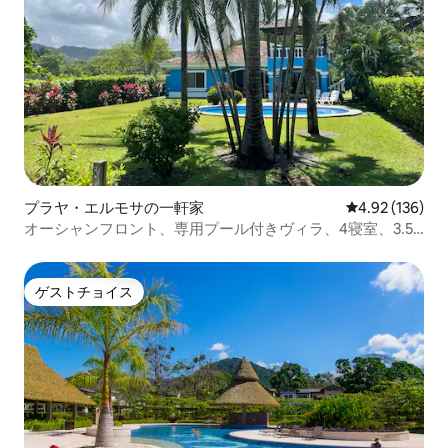
プラヤ・エルモサの一軒家
レビュー136件
4.92 (136)
オーシャンフロント、専用プール付きヴィラ、4寝室、3.5
バスルーム
ゲストチョイス
ゲストチョイス