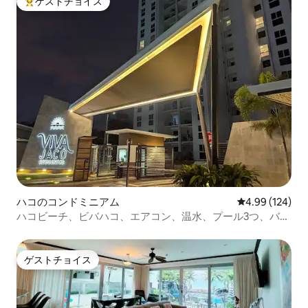
ゲストチョイス
大好評のゲストチョイスです。
ハコのコンドミニアム
レビュー124件
4.99 (124)
ハコビーチ、ビバハコ、エアコン、温水、プール3つ、バー
ベキュー
ゲストチョイス
ゲストチョイス