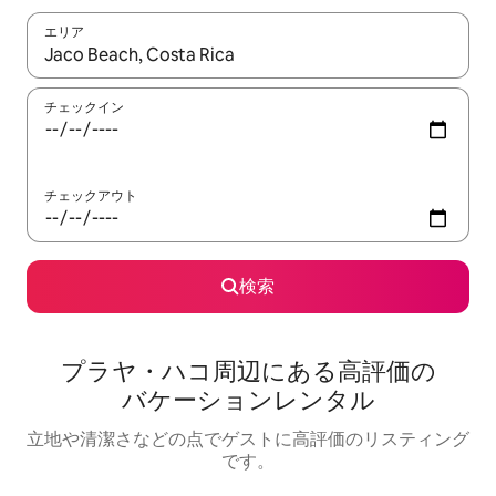
エリア
検索結果が表示されたら、上下の矢印キーを使って移動するか、
チェックイン
チェックアウト
検索
プラヤ・ハコ⁠周⁠辺⁠に⁠あ⁠る高⁠評⁠価⁠の
バ⁠ケ⁠ー⁠シ⁠ョ⁠ン⁠レ⁠ン⁠タ⁠ル
立地や清潔さなどの点でゲストに高評価のリスティング
です。