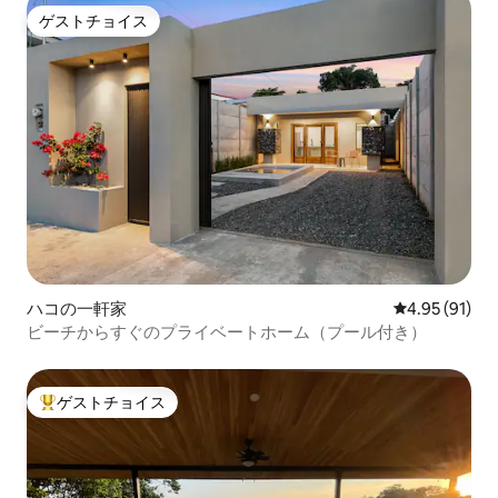
ゲストチョイス
ゲストチョイス
ハコの一軒家
レビュー91件
4.95 (91)
ビーチからすぐのプライベートホーム（プール付き）
ゲストチョイス
大好評のゲストチョイスです。