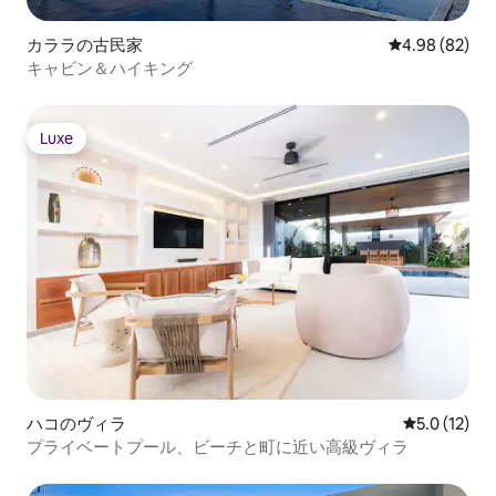
カララの古民家
レビュー82件
4.98 (82)
キャビン＆ハイキング
Luxe
Luxe
ハコのヴィラ
レビュー12
5.0 (12)
プライベートプール、ビーチと町に近い高級ヴィラ