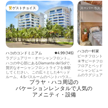
ゲストチョイス
スーパーホスト
大好評のゲストチョイスです。
スーパーホスト
ハコの一軒家
ハコのコンドミニアム
レビュー145件、5つ星中4.99
4.99 (145)
ビーチフロント、
ラグジュアリー・オーシャンフロント
テルプール、キッ
☀️🌴ビーチフロントヴィ
4BR |ディアマンテ・デル・ソル
ハコの中心部にあるDiamante del Solで、
フロアとベッドル
贅沢なオーシャンフロントライフを体験
ーシャンビューが
してください。 この広々とした4ベッド
ムのラグジュアリ
ルーム、4.5バスルームのペントハウス
で忘れられない滞
プラヤ・ハコ⁠周⁠辺⁠の
は、2023年に新しいタイルの敷設、キッ
い。最上階のソー
チンの改装、バスルームのリニューア
バ⁠ケ⁠ー⁠シ⁠ョ⁠ン⁠レ⁠ン⁠タ⁠ル⁠で人⁠気⁠の
テルプールと専用
ル、塗装の補修などのリフォームが完了
璧な夕日を楽しめます。 フル
ア⁠メ⁠ニ⁠テ⁠ィ⁠・⁠設⁠備
しました。 9階に位置し、パノラマの海
ッチン、専用パテ
の景色、3つのバルコニー、ビリヤード
ム、敷地内駐車場
台、バーベキューグリル、高速インター
サービスをお楽し