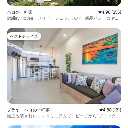
ハコの一軒家
レビュー255件
4.96 (255)
Stalley House、メイド、シェフ、スパ、新品バン、カヤッ
ク7台
ゲストチョイス
ゲストチョイス
プラヤ・ハコの一軒家
レビュー121件
4.88 (121)
最近改装されたコンドミニアムで、ビーチから1ブロックで
す。