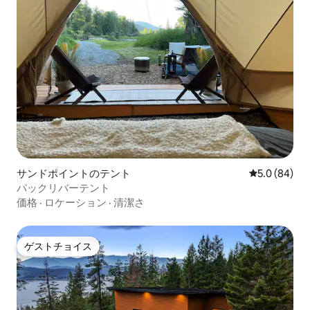
サンドポイントのテント
レビュー84
5.0 (84)
パックリバーテント
価格
·
ロケーション
·
清潔さ
ゲストチョイス
ゲストチョイス