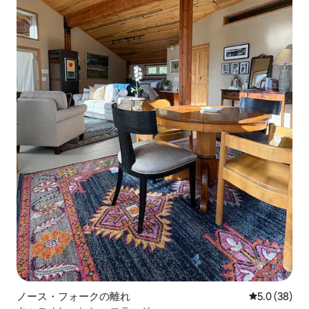
ノース・フォークの離れ
レビュー38
5.0 (38)