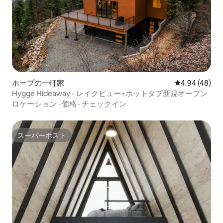
ホープの一軒家
レビュー48件
4.94 (48)
Hygge Hideaway - レイクビュー+ホットタブ新規オープン
ロケーション
·
価格
·
チェックイン
スーパーホスト
スーパーホスト