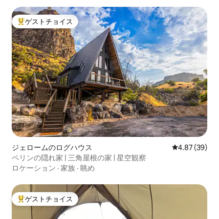
ゲストチョイス
大好評のゲストチョイスです。
ジェロームのログハウス
レビュー39件
4.87 (39)
ペリンの隠れ家 | 三角屋根の家 | 星空観察
ロケーション
·
家族
·
眺め
ゲストチョイス
大好評のゲストチョイスです。