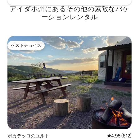
アイダホ州にあるその他の素敵なバケ
ーションレンタル
ゲストチョイス
ゲストチョイス
ポカテッロのユルト
レビュー812件
4.95 (812)