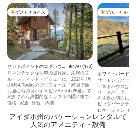
ゲストチョイス
ゲストチョイス
大好評のゲストチョイスです。
大好評のゲストチ
サンドポイントのログハウ
レビュー472件、5つ星中4.97
4.97 (472)
ス
ロマンチックな四季の隠れ家、湖畔のプ
ホワイトバードの
ライベートな宝石
ル・プティット・ビジューは、2021年1月
サーモンリバーバ
のUSA Todayのプロフィール「米国で最
ゲストハウスはサ
も居心地の良いキャビンAirbnb 25選」で
リークパーク、公
紹介された典型的なカップルの隠れ家で
ろす丘の斜面にあ
す。 このキャビンからはペンドオレイル
価格
·
家族
·
外観・内装
ピッツバーグラン
湖とシュヴァイツァー山の夕日が見えま
キャニオンのボー
ロケーション
·
価
す。 最高級の素材で建てられ、家具もそ
アイダホ州のバケーションレンタルで
です。 どちらの
れに合わせて揃えられています。 湖畔。
ィング、釣りに最
人気のアメニティ・設備
専用ドック。静かです。 オプションで、
ムのゲストハウス
敷地内でレンタルできるパワーボート。
のベッド、快適な