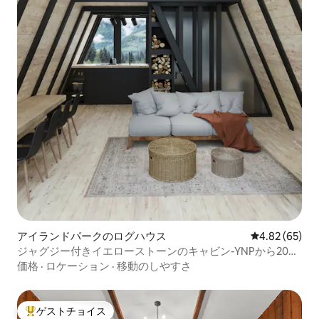
アイランドパークのログハウス
レビュー65件
4.82 (65)
ジャグジー付きイエローストーンのキャビン-YNPから20
分！
価格
·
ロケーション
·
移動のしやすさ
ゲストチョイス
大好評のゲストチョイスです。