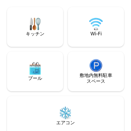
合法的かつ許可されたAirbnbとして、宿
して独立したフル
泊施設内は車2台と6名様までとさせてい
があり、4名様が
ただいております。 結婚式の開催に関す
す。 このユニット
るリクエストは数十件ありますが、残念
万ドルの景色を楽
ながらそれぞれを断らなければなりませ
専用デッキもあり
ん。
キッチン
Wi-Fi
敷地内無料駐⁠車
プール
ス⁠ペ⁠ー⁠ス
エアコン