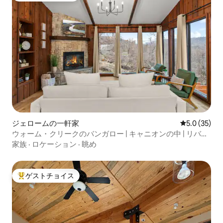
ジェロームの一軒家
レビュー35
5.0 (35)
ウォーム・クリークのバンガロー | キャニオンの中 | リバー
ビュー
家族
·
ロケーション
·
眺め
ゲストチョイス
大好評のゲストチョイスです。