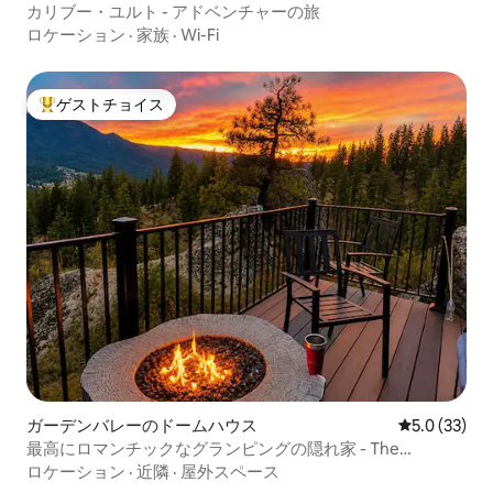
カリブー・ユルト - アドベンチャーの旅
ロケーション
·
家族
·
Wi-Fi
ゲストチョイス
大好評のゲストチョイスです。
ガーデンバレーのドームハウス
レビュー33
5.0 (33)
最高にロマンチックなグランピングの隠れ家 - The
Domestead
ロケーション
·
近隣
·
屋外スペース