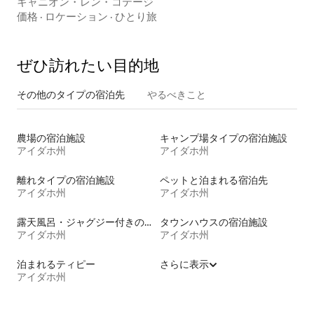
キャニオン・レン・コテージ
価格
·
ロケーション
·
ひとり旅
ぜひ訪⁠れ⁠た⁠い目⁠的⁠地
その他のタ⁠イ⁠プ⁠の宿⁠泊⁠先
やるべきこと
農場の宿泊施設
キャンプ場タイプの宿泊施設
アイダホ州
アイダホ州
離れタイプの宿泊施設
ペットと泊まれる宿泊先
アイダホ州
アイダホ州
露天風呂・ジャグジー付きの宿泊施設
タウンハウスの宿泊施設
アイダホ州
アイダホ州
泊まれるティピー
さらに表示
アイダホ州