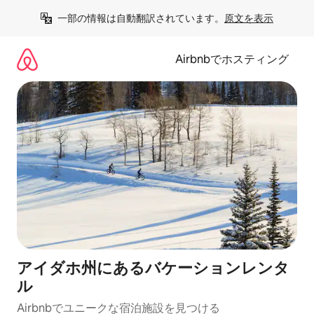
コ
一部の情報は自動翻訳されています。
原文を表示
ン
テ
ン
Airbnbでホスティング
ツ
に
ス
キ
ッ
プ
アイダホ州にあるバケーションレンタ
ル
Airbnbでユニークな宿泊施設を見つける