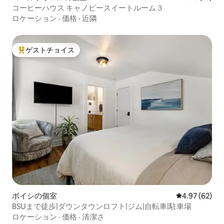
コーヒーハウス キャノピースイートルーム３
ロケーション
·
価格
·
近隣
ゲストチョイス
大好評のゲストチョイスです。
ボイシの個室
レビュー62件
4.97 (62)
BSUまで徒歩|ダウンタウンロフト|ジム|自転車|駐車場
ロケーション
·
価格
·
清潔さ