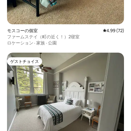
モスコーの個室
レビュー72件
4.99 (72)
ファームステイ（町の近く！）2寝室
ロケーション
·
家族
·
公園
ゲストチョイス
ゲストチョイス