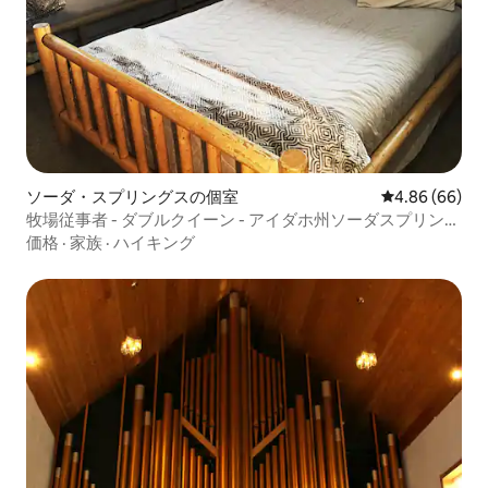
ソーダ・スプリングスの個室
レビュー66件
4.86 (66)
牧場従事者 - ダブルクイーン - アイダホ州ソーダスプリング
ス
価格
·
家族
·
ハイキング