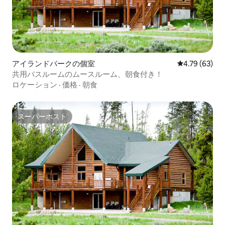
アイランドパークの個室
レビュー63件
4.79 (63)
共用バスルームのムースルーム、朝食付き！
ロケーション
·
価格
·
朝食
スーパーホスト
スーパーホスト