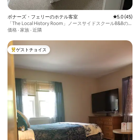
ボナーズ・フェリーのホテル客室
レビュー45
5.0 (45)
「The Local History Room」ノースサイドスクールB&Bの
客室3
価格
·
家族
·
近隣
ゲストチョイス
大好評のゲストチョイスです。