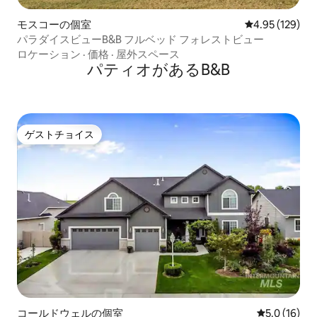
モスコーの個室
レビュー129件
4.95 (129)
パラダイスビューB&B フルベッド フォレストビュー
ロケーション
·
価格
·
屋外スペース
パティオがあるB&B
ゲストチョイス
ゲストチョイス
コールドウェルの個室
レビュー16
5.0 (16)