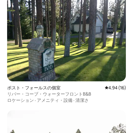
ポスト・フォールスの個室
レビュー16件
4.94 (16)
リバー・コーブ・ウォーターフロントB&B
ロケーション
·
アメニティ・設備
·
清潔さ