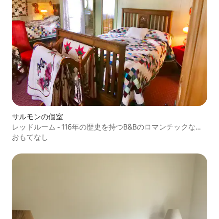
サルモンの個室
レッドルーム - 116年の歴史を持つB&Bのロマンチックなお
部屋
おもてなし