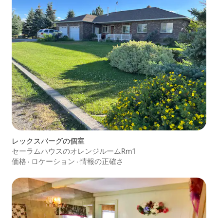
レックスバーグの個室
セーラムハウスのオレンジルームRm1
価格
·
ロケーション
·
情報の正確さ