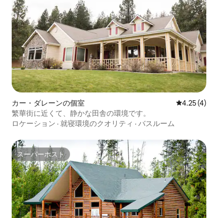
カー・ダレーンの個室
レビュー4件
4.25 (4)
繁華街に近くて、静かな田舎の環境です。
ロケーション
·
就寝環境のクオリティ
·
バスルーム
スーパーホスト
スーパーホスト