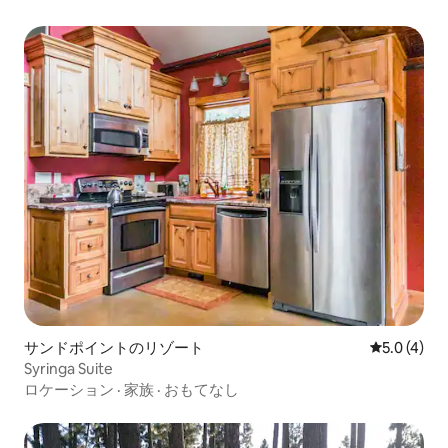
サンドポイントのリゾート
レビュー4
5.0 (4)
Syringa Suite
ロケーション
·
家族
·
おもてなし