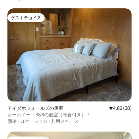
ゲストチョイス
ゲストチョイス
アイダホフォールズの個室
レビュー38件
4.82 (38)
ホームイー・B&Bの個室（朝食付き）！
価格
·
ロケーション
·
共用スペース