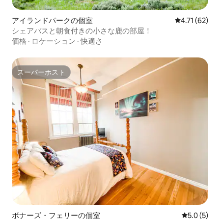
アイランドパークの個室
レビュー62件
4.71 (62)
シェアバスと朝食付きの小さな鹿の部屋！
価格
·
ロケーション
·
快適さ
スーパーホスト
スーパーホスト
ボナーズ・フェリーの個室
レビュー5
5.0 (5)