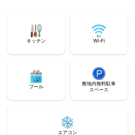
用意しています。 ご滞在について正確に
で駐車できます。チェックインするに
把握いただけるよ
は、ノックするだけです。遅れて到着さ
細をすべてお読み
れる場合は、お知らせください。入室で
ください。また、
きるように手配いたします。スタッフを
読みになり、ご自
雇って料金を上げなければならないの
確認してください
で、朝食は提供しません。ほとんどの人
はそのままの状態を好みます。ようこそ
キッチン
Wi-Fi
我が家へ！
敷地内無料駐⁠車
プール
ス⁠ペ⁠ー⁠ス
エアコン