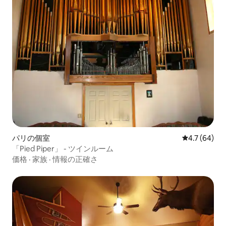
パリの個室
レビュー64
4.7 (64)
「Pied Piper」 - ツインルーム
価格
·
家族
·
情報の正確さ