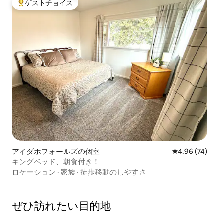
ゲストチョイス
大好評のゲストチョイスです。
アイダホフォールズの個室
レビュー74件
4.96 (74)
キングベッド、朝食付き！
ロケーション
·
家族
·
徒歩移動のしやすさ
ぜひ訪⁠れ⁠た⁠い目⁠的⁠地