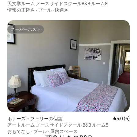
天文学ルーム ノースサイドスクールB&B ルーム8
情報の正確さ
·
プール
·
快適さ
スーパーホスト
スーパーホスト
ボナーズ・フェリーの個室
レビュー6
5.0 (6)
アートルーム ノースサイドスクール B&B ルーム5
おもてなし
·
プール
·
屋内スペース