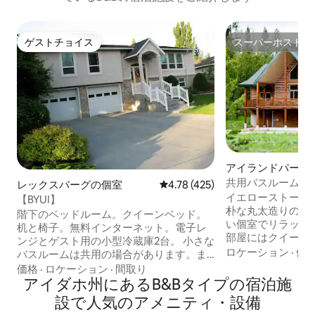
ゲストチョイス
スーパーホスト
ゲストチョイス
スーパーホスト
アイランドパーク
共用バスルームの
レックスバーグの個室
レビュー425件、5つ星中4.78
4.78 (425)
付き！
イエローストーン
【BYUI】
朴な丸太造りのロ
階下のベッドルーム。クイーンベッド。
い個室でリラックスし
机と椅子。無料インターネット。電子レ
部屋にはクイーン
ンジとゲスト用の小型冷蔵庫2台。 小さな
メージした雰囲気
ロケーション
·
価
バスルームは共用の場合があります。ま
壁画が備わっています。 バスル
たは、2階の大きなバスルームをご利用く
価格
·
ロケーション
·
間取り
は、ほかのゲストと共用
ださい。 広いファミリールームもありま
アイダホ州にあるB&Bタイプの宿泊施
ご都合のよいとき
す。寝室とバスルームのドアには鍵がか
設で人気のアメニティ・設備
コンチネンタルブ
かります。 車道の左側または路上に無料