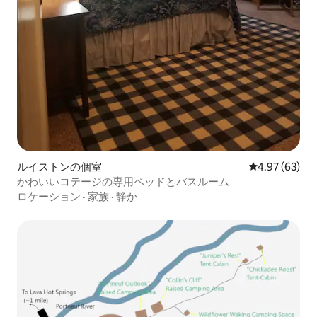
ルイストンの個室
レビュー63件
4.97 (63)
かわいいコテージの専用ベッドとバスルーム
ロケーション
·
家族
·
静か