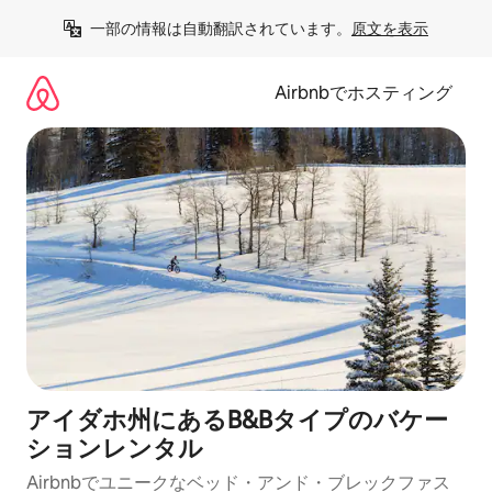
コ
一部の情報は自動翻訳されています。
原文を表示
ン
テ
ン
Airbnbでホスティング
ツ
に
ス
キ
ッ
プ
アイダホ州にあるB&Bタイプのバケー
ションレンタル
Airbnbでユニークなベッド・アンド・ブレックファス