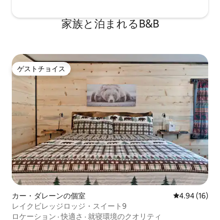
家族と泊まれるB&B
ゲストチョイス
ゲストチョイス
カー・ダレーンの個室
レビュー16件
4.94 (16)
レイクビレッジロッジ・スイート9
ロケーション
·
快適さ
·
就寝環境のクオリティ