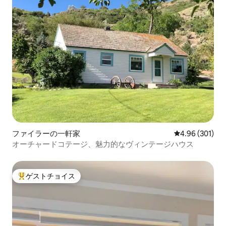
ファイラーの一軒家
レビュー301件
4.96 (301)
オーチャードコテージ、魅力的なヴィンテージハウス
ゲストチョイス
大好評のゲストチョイスです。