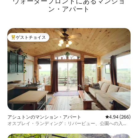
ウォーターフロントにあるマンショ
ン・アパート
ゲストチョイス
大好評のゲストチョイスです。
アシュトンのマンション・アパート
レビュー266件
4.94 (266)
オスプレイ・ランディング：リバービュー、公園への入り
口