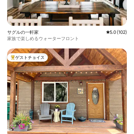
サグルの一軒家
レビュー102
5.0 (102)
家族で楽しめるウォーターフロント
ゲストチョイス
大好評のゲストチョイスです。