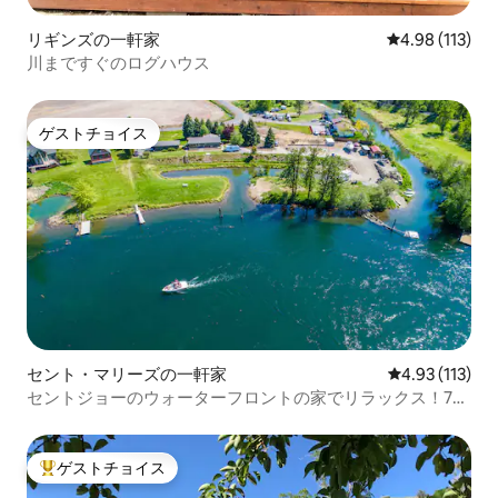
リギンズの一軒家
レビュー113件
4.98 (113)
川まですぐのログハウス
ゲストチョイス
ゲストチョイス
セント・マリーズの一軒家
レビュー113
4.93 (113)
セントジョーのウォーターフロントの家でリラックス！7名
様まで宿泊可能
ゲストチョイス
大好評のゲストチョイスです。