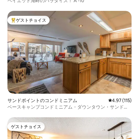
ペイエット湖畔のパラダイス！ A -10
ゲストチョイス
大好評のゲストチョイスです。
サンドポイントのコンドミニアム
レビュー115
4.97 (115)
ベースキャンプコンドミニアム・ダウンタウン・サンドポ
イント
ゲストチョイス
ゲストチョイス