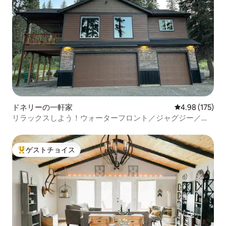
ドネリーの一軒家
レビュー175件
4.98 (175)
リラックスしよう！ウォーターフロント／ジャグジー／タ
マラック近く
ゲストチョイス
大好評のゲストチョイスです。