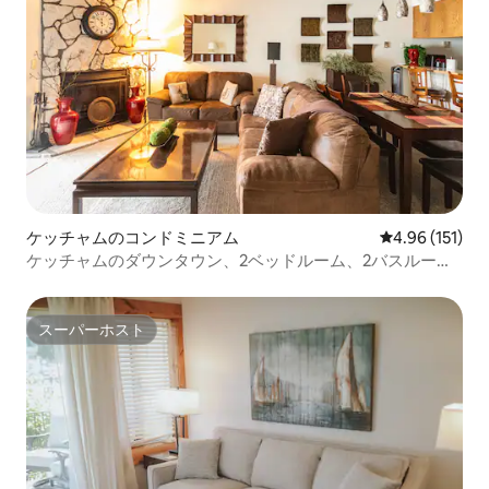
ケッチャムのコンドミニアム
レビュー151件
4.96 (151)
ケッチャムのダウンタウン、2ベッドルーム、2バスルー
ム、コンドミニアム全体！
スーパーホスト
スーパーホスト