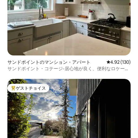
サンドポイントのマンション・アパート
レビュー130件
4.92 (130)
サンドポイント・コテージ-居心地が良く、便利なロケーシ
ョン
ゲストチョイス
大好評のゲストチョイスです。