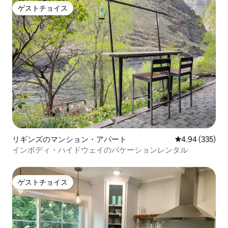
ゲストチョイス
ゲストチョイス
リギンズのマンション・アパート
レビュー335件
4.94 (335)
インボディ・ハイドウェイのバケーションレンタル
ゲストチョイス
ゲストチョイス