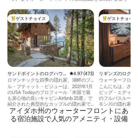
ゲストチョイス
ゲストチョイス
大好評のゲストチョイスです。
大好評のゲストチ
サンドポイントのログハウ
レビュー473件、5つ星中4.97
4.97 (473)
リギンズのログハ
ス
ロマンチックな四季の隠れ家、湖畔のプ
ウォーターフロント
ライベートな宝石
Salmon｜巨大デ
ル・プティット・ビジューは、2021年1月
こんにちは、さま
のUSA Todayのプロフィール「米国で最
ビッグ・エディの
も居心地の良いキャビンAirbnb 25選」で
のフルバスルーム
紹介された典型的なカップルの隠れ家で
モン川の隠れ家です
アイダホ州のウォーターフロントにあ
す。 このキャビンからはペンドオレイル
ーターフロントデ
湖とシュヴァイツァー山の夕日が見えま
ドファッションや
る宿泊施設で人気のアメニティ・設備
す。 最高級の素材で建てられ、家具もそ
を交わしましょう
れに合わせて揃えられています。 湖畔。
場所にあります。
専用ドック。静かです。 オプションで、
スリルを求める人