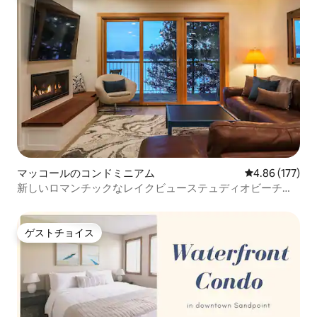
マッコールのコンドミニアム
レビュー177件
4.86 (177)
新しいロマンチックなレイクビューステュディオビーチプ
ール、モダン
ゲストチョイス
ゲストチョイス