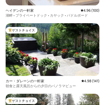
ヘイデンの一軒家
レビュー100件
4.96 (100)
湖畔 • プライベートドック • カヤック • パドルボード
ゲストチョイス
大好評のゲストチョイスです。
カー・ダレーンの一軒家
レビュー141件
4.98 (141)
朝食と露天風呂からの夕日のパノラマビュー
ゲストチョイス
大好評のゲストチョイスです。