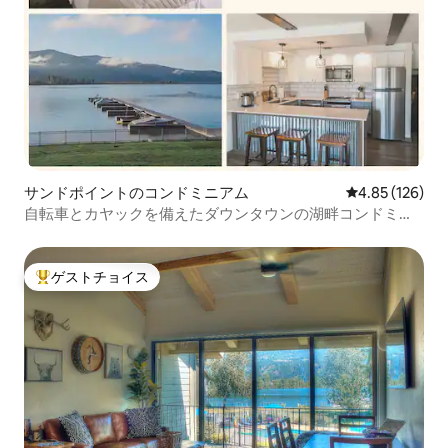
サンドポイントのコンドミニアム
レビュー126件
4.85 (126)
自転車とカヤックを備えたダウンタウンの湖畔コンドミニ
アム
ゲストチョイス
大好評のゲストチョイスです。