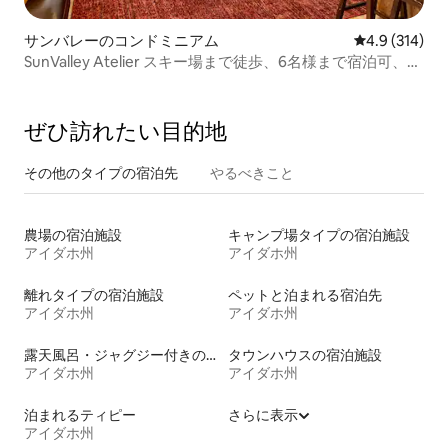
サンバレーのコンドミニアム
レビュー314
4.9 (314)
SunValley Atelier スキー場まで徒歩、6名様まで宿泊可、プ
ール付き
ぜひ訪⁠れ⁠た⁠い目⁠的⁠地
その他のタ⁠イ⁠プ⁠の宿⁠泊⁠先
やるべきこと
農場の宿泊施設
キャンプ場タイプの宿泊施設
アイダホ州
アイダホ州
離れタイプの宿泊施設
ペットと泊まれる宿泊先
アイダホ州
アイダホ州
露天風呂・ジャグジー付きの宿泊施設
タウンハウスの宿泊施設
アイダホ州
アイダホ州
泊まれるティピー
さらに表示
アイダホ州