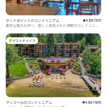
サンドポイントのコンドミニアム
レビュー101件
4.89 (101)
素朴な魅力を持つ、新しく改装された湖畔のコンドミニア
ム。
ゲストチョイス
大好評のゲストチョイスです。
マッコールのコンドミニアム
レビュー169件
4.86 (169)