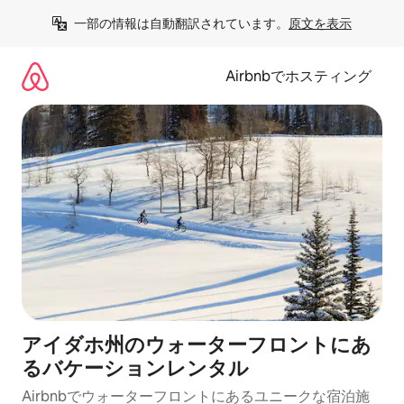
コ
一部の情報は自動翻訳されています。
原文を表示
ン
テ
ン
Airbnbでホスティング
ツ
に
ス
キ
ッ
プ
アイダホ州のウォーターフロントにあ
るバケーションレンタル
Airbnbでウォーターフロントにあるユニークな宿泊施