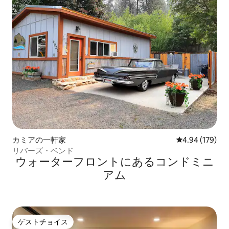
カミアの一軒家
レビュー179件
4.94 (179)
リバーズ・ベンド
ウォーターフロントにあるコンドミニ
アム
ゲストチョイス
ゲストチョイス