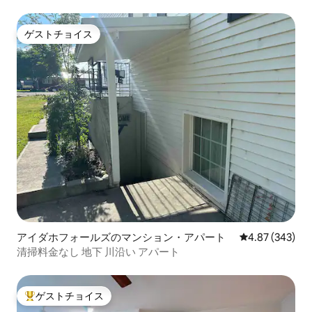
す
ゲストチョイス
ゲストチョイス
アイダホフォールズのマンション・アパート
レビュー343件
4.87 (343)
清掃料金なし 地下 川沿い アパート
ゲストチョイス
大好評のゲストチョイスです。