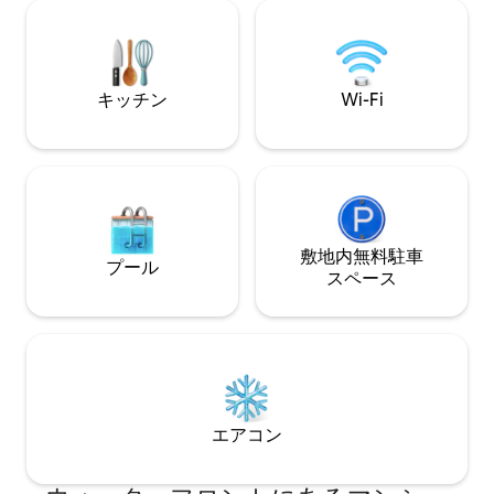
敷地内でレンタルできるパワーボート。
す。 大きな獲物
合法的かつ許可されたAirbnbとして、宿
追いかけたり、新
泊施設内は車2台と6名様までとさせてい
しましょう。 1日
ただいております。 結婚式の開催に関す
ために心を込めて
るリクエストは数十件ありますが、残念
つろぎましょう。
キッチン
Wi-Fi
ながらそれぞれを断らなければなりませ
くなります。ハッ
ん。
敷地内無料駐⁠車
プール
ス⁠ペ⁠ー⁠ス
エアコン