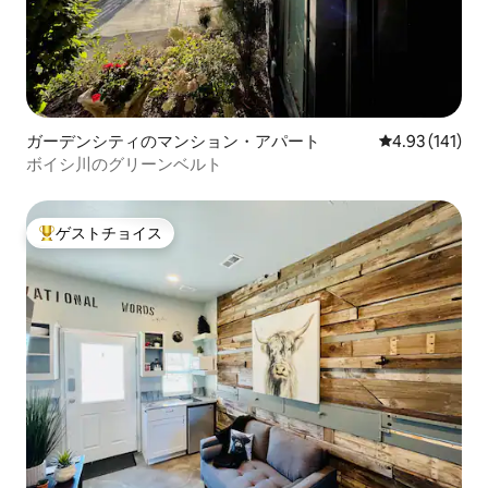
ガーデンシティのマンション・アパート
レビュー141件
4.93 (141)
ボイシ川のグリーンベルト
ゲストチョイス
大好評のゲストチョイスです。