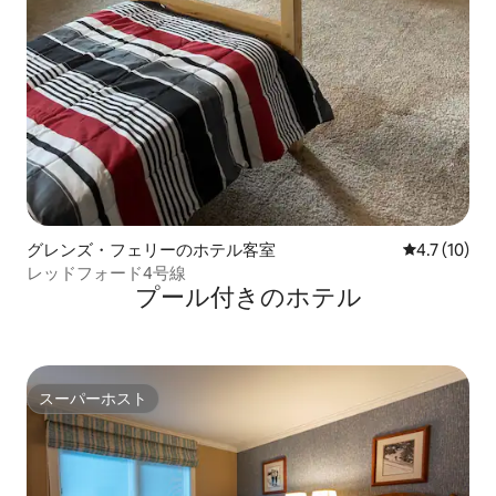
グレンズ・フェリーのホテル客室
レビュー10
4.7 (10)
レッドフォード4号線
プール付きのホ⁠テ⁠ル
スーパーホスト
スーパーホスト