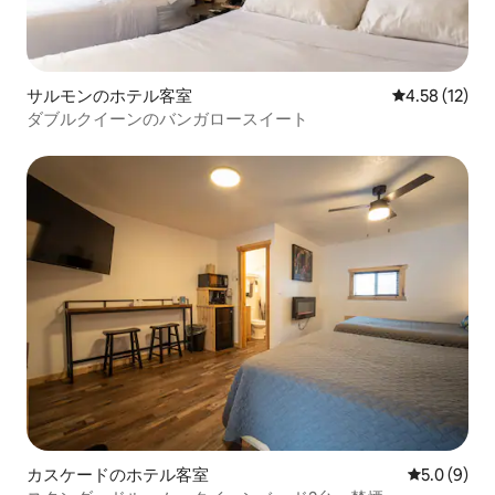
サルモンのホテル客室
レビュー12件
4.58 (12)
ダブルクイーンのバンガロースイート
カスケードのホテル客室
レビュー9
5.0 (9)