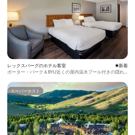
レックスバーグのホテル客室
新しい宿
新着
ポーター・パーク＆BYU近くの屋内温水プール付きの隠れ
家
スーパーホスト
スーパーホスト