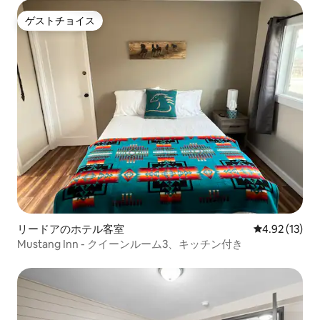
ゲストチョイス
ゲストチョイス
リードアのホテル客室
レビュー13件
4.92 (13)
Mustang Inn - クイーンルーム3、キッチン付き