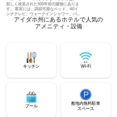
い。ボイシでの冒
新しく改装された100年前の建物にありま
す。
す。 客室には、調節可能なベッド、40イ
ンチテレビ、ウォークインシャワー、バ
アイダホ州にあるホ⁠テ⁠ル⁠で人⁠気⁠の
ックライトミラーを備え、快適にお過ご
しいただけるとともに、地域の美しさを
ア⁠メ⁠ニ⁠テ⁠ィ⁠・設⁠備
際立たせる地元のアートワークが飾られ
ています。 広い共用廊下は、すべてのお
部屋を心地よい山のような雰囲気でつな
ぎます。 客室からはその他のアメニテ
ィ・設備をご利用いただけます。 2階にあ
る部屋02には、2台のツインXLベッドが
あります。コミュニティ廊下に入り、暗
証番号を入力して部屋に入ることができ
キッチン
Wi-Fi
ます。
敷地内無料駐⁠車
プール
ス⁠ペ⁠ー⁠ス