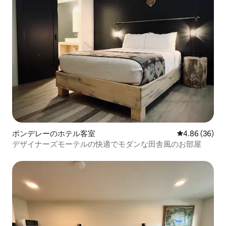
ポンデレーのホテル客室
レビュー36件
4.86 (36)
デザイナーズモーテルの快適でモダンな田舎風のお部屋