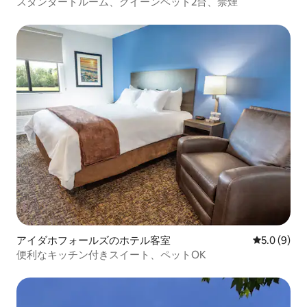
スタンダードルーム、クイーンベッド2台、禁煙
アイダホフォールズのホテル客室
レビュー9
5.0 (9)
便利なキッチン付きスイート、ペットOK