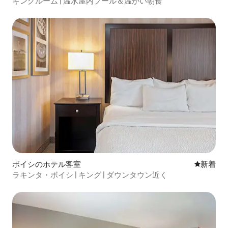
キングルーム | 温水屋内プール＆温かい朝食
ボイシのホテル客室
新しい宿
新着
ラキンタ・ボイシ | キング | ダウンタウン近く