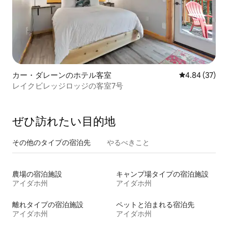
カー・ダレーンのホテル客室
レビュー37件
4.84 (37)
レイクビレッジロッジの客室7号
ぜひ訪⁠れ⁠た⁠い目⁠的⁠地
その他のタ⁠イ⁠プ⁠の宿⁠泊⁠先
やるべきこと
農場の宿泊施設
キャンプ場タイプの宿泊施設
アイダホ州
アイダホ州
離れタイプの宿泊施設
ペットと泊まれる宿泊先
アイダホ州
アイダホ州