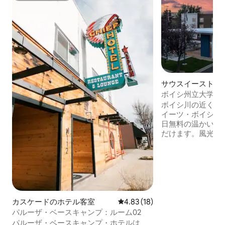
サウスイースト・
テル客室
ボイシ州立大学の
ール
ボイシ川の近くに
イーツ・ボイシパ
日無料の温かい朝
だけます。風光明
ダウンタウンのカ
トへも簡単にアク
したスイートには
るために、シッテ
スペース、ミニ冷
す。ボイシ州立大
リソン・センター
カスケードのホテル客室
レビュー18件、5つ星中4.83
4.83 (18)
ットネスセンター
パルーザ・ベースキャンプ：ルーム02
プールでリフレッ
パルーザ・ベースキャンプ・ホテルは、