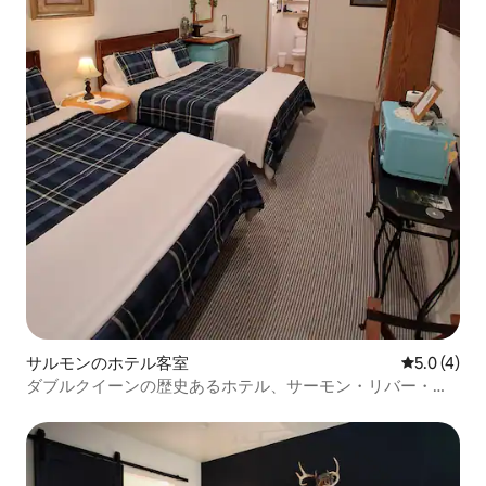
サルモンのホテル客室
レビュー4
5.0 (4)
ダブルクイーンの歴史あるホテル、サーモン・リバー・イ
ン