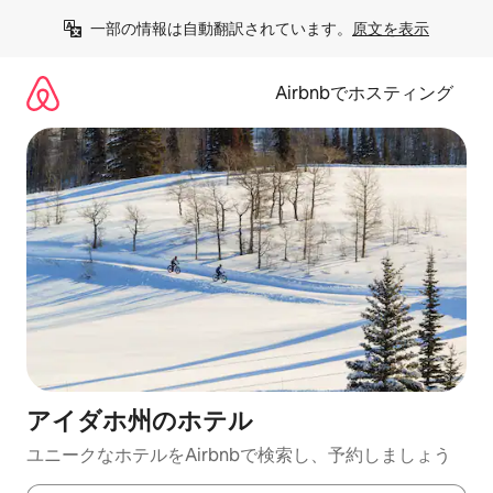
コ
一部の情報は自動翻訳されています。
原文を表示
ン
テ
ン
Airbnbでホスティング
ツ
に
ス
キ
ッ
プ
アイダホ州のホ⁠テ⁠ル
ユニークなホ⁠テ⁠ル⁠をAirbnb⁠で検⁠索⁠し⁠、予⁠約し⁠ま⁠し⁠ょ⁠う