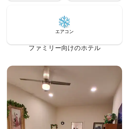
エアコン
ファミリー向⁠け⁠のホ⁠テ⁠ル