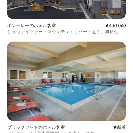
ポンデレーのホテル客室
レビュー52件
4.81 (52)
シュヴァイツァー・マウンテン・リゾート近く、無料朝食
付き
ブラックフットのホテル客室
新しい宿
新着