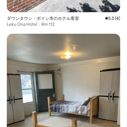
ダウンタウン・ボイシ市のホテル客室
レビュー4
5.0 (4)
Leku Ona Hotel：Rm 112