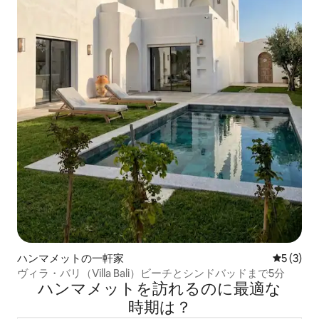
ハンマメットの一軒家
レビュー
5 (3)
ヴィラ・バリ（Villa Bali）ビーチとシンドバッドまで5分
ハンマメットを訪⁠れ⁠るの⁠に最⁠適⁠な
時⁠期⁠は⁠？