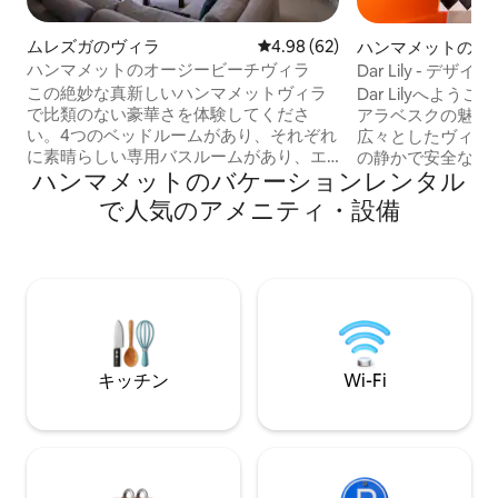
ムレズガのヴィラ
レビュー62件、5つ星中4.98
4.98 (62)
ハンマメットの一
ハンマメットのオージービーチヴィラ
Dar Lily - 
で5分。4ベッド
この絶妙な真新しいハンマメットヴィラ
Dar Lilyへよう
で比類のない豪華さを体験してくださ
アラベスクの魅力が
い。4つのベッドルームがあり、それぞれ
広々としたヴィラ
に素晴らしい専用バスルームがあり、エ
の静かで安全なエ
ハンマメットのバケーションレンタル
レガントなオープンプランのリビングル
ケーション📍ザ
ームと美しく魅力的なプールを見下ろす
からわずか5分、ビ
で人気のアメニティ・設備
キッチンがあります。 ビリヤードテーブ
🍴、ショップから
ルがある専用のゲームルームでくつろぐ
ら35分、チュニ
か、屋上のバーベキューエリアでゲスト
ら55分。 4室のエレガントなスイートと
をもてなすことができます。息をのむよ
9×3.5mのプライベ
うな景色と夕方のリラクゼーションに十
Dar Lilyは、
分なスペースを提供します。 こちらのヴ
タイル、忘れられ
ィラでは、快適さ、優雅さ、そして果て
に最適な場所です
しない楽しみをお約束します。 お店やビ
キッチン
Wi-Fi
ーチまで徒歩圏内