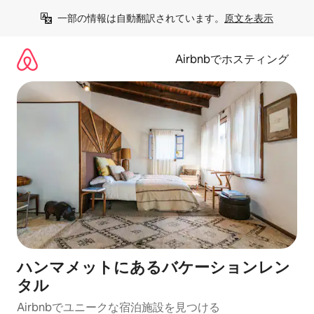
コ
一部の情報は自動翻訳されています。
原文を表示
ン
テ
ン
Airbnbでホスティング
ツ
に
ス
キ
ッ
プ
ハンマメットにあるバケーションレン
タル
Airbnbでユニークな宿泊施設を見つける