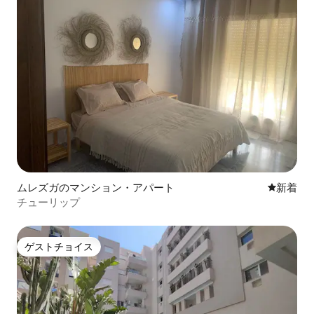
ムレズガのマンション・アパート
新しい宿
新着
チューリップ
ゲストチョイス
ゲストチョイス