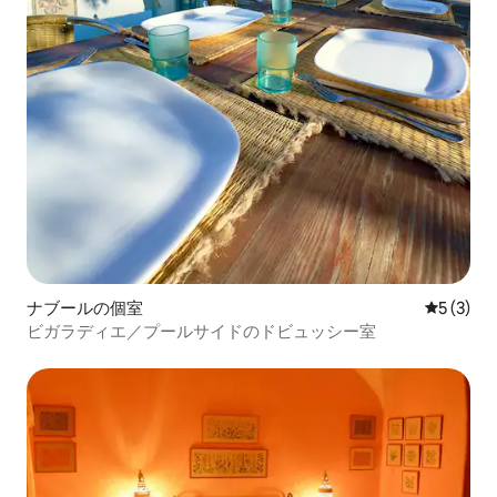
ナブールの個室
レビュー
5 (3)
ビガラディエ／プールサイドのドビュッシー室