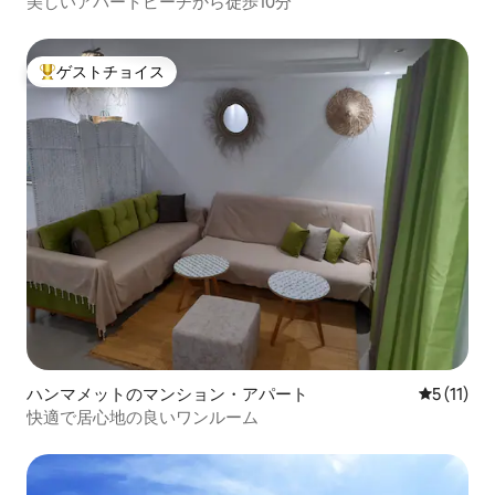
美しいアパートビーチから徒歩10分
ゲストチョイス
大好評のゲストチョイスです。
ハンマメットのマンション・アパート
レビュー1
5 (11)
快適で居心地の良いワンルーム