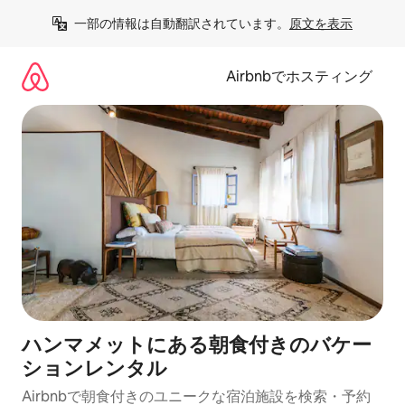
コ
一部の情報は自動翻訳されています。
原文を表示
ン
テ
ン
Airbnbでホスティング
ツ
に
ス
キ
ッ
プ
ハンマメットにある朝食付きのバケー
ションレンタル
Airbnbで朝食付きのユニークな宿泊施設を検索・予約