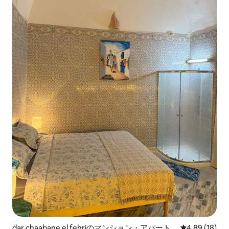
dar chaabane el fehriのマンション・アパート
レビュー18件
4.89 (18)