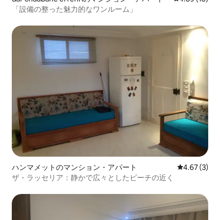
「設備の整った魅力的なワンルーム」
ハンマメットのマンション・アパート
レビュー3件
4.67 (3)
ザ・ラッセリア：静かで広々としたビーチの近く