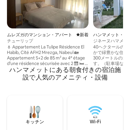
ムレズガのマンション・アパート
新しい宿泊先
新着
ハンマメット・ス
チューリップ
ジネーヌハマメッ
家、庭付き
🌷 Appartement La Tulipe Résidence El
40ヘクタールの
Habib, Cité AFH2 Mrezga, Nabeul 🏡
かで緑豊かな住宅
Appartement S+2 de 85 m² au 4ᵉ étage
300メートルの場
d’une résidence sécurisée avec 2 🛗 🛏️ 2
す。（駐車場など
ハンマメットにある朝食付きの宿泊施
chambres, 3 lits 🛋️salon confortable 🍽️
場があります。 家具付き、設備の整った
cuisine entièrement équipée et 🚿salle
キッチン（洗濯機
設で人気のアメニティ・設備
de bain. 🚗Parking privé au sous-sol.
ブン、電子レンジ
Petit déjeuner en extra sur demande 🛍️
食器、食材等） 2
À proximité des commerces, cafés,
ベッド、もう1つ
restaurants et de toutes les
付きの広々とした
commodités.´
り、2つのテラス
います。 美しいヤシの木がある芝生の庭
に面した、バスル
無料WiFi
キッチン
Wi-Fi