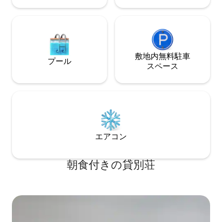
敷地内無料駐⁠車
プール
ス⁠ペ⁠ー⁠ス
エアコン
朝食付きの貸別荘