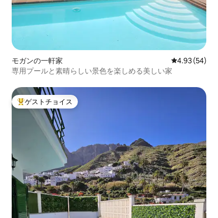
モガンの一軒家
レビュー54件
4.93 (54)
専用プールと素晴らしい景色を楽しめる美しい家
ゲストチョイス
大好評のゲストチョイスです。