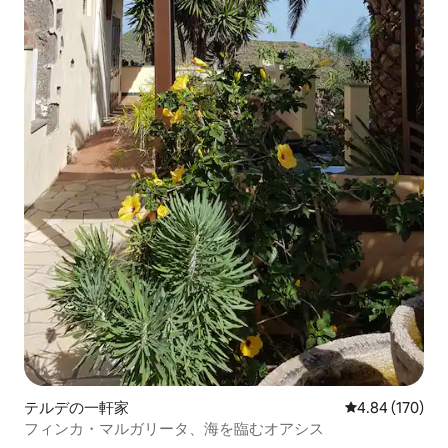
テルデの一軒家
レビュー170件
4.84 (170)
フィンカ・マルガリータ、海を臨むオアシス