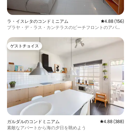
ラ・イスレタのコンドミニアム
レビュー156件
4.88 (156)
プラヤ・デ・ラス・カンテラスのビーチフロントのアパー
ト
ゲストチョイス
ゲストチョイス
ガルダルのコンドミニアム
レビュー388件
4.88 (388)
素敵なアパートから海の夕日を眺めよう