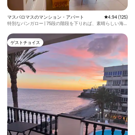
マスパロマスのマンション・アパート
レビュー125件
4.94 (125)
特別なバンガロー | 75段の階段を下りれば、素晴らしい海
の眺望
ゲストチョイス
ゲストチョイス