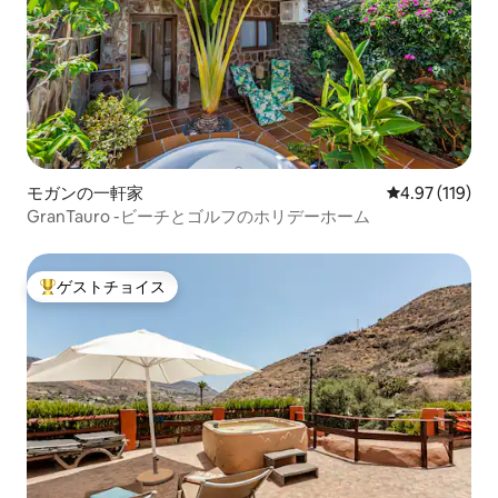
モガンの一軒家
レビュー119件
4.97 (119)
GranTauro -ビーチとゴルフのホリデーホーム
ゲストチョイス
大好評のゲストチョイスです。