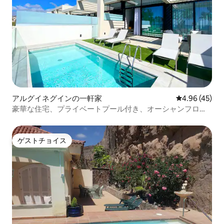
アルグイネグインの一軒家
レビュー45件
4.96 (45)
豪華な住宅、プライベートプール付き、オーシャンフロン
ト
ゲストチョイス
ゲストチョイス