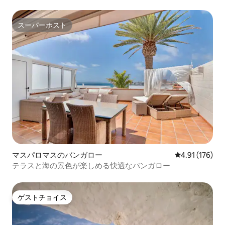
スーパーホスト
スーパーホスト
マスパロマスのバンガロー
レビュー176件
4.91 (176)
テラスと海の景色が楽しめる快適なバンガロー
ゲストチョイス
ゲストチョイス