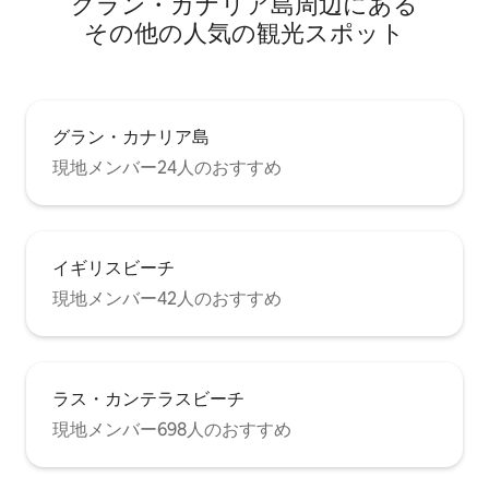
グラン・カナリア島⁠周⁠辺⁠に⁠あ⁠る
escaldado」や「papas con mojo」な
ど、このエリアの料理を味わうことがで
そ⁠の⁠他⁠の人⁠気⁠の観⁠光⁠ス⁠ポ⁠ッ⁠ト
きるレストランやテラスがあります。
「プラヤ・デル・ホンブレ」は島でサー
フィンに最適なビーチの1つです。 南には
「Silva」や「Aguadulce」などの小さな
入り江があり、洞窟の家屋と考古学的遺
グラン・カナリア島
跡がある素晴らしい漁村「Tufia」があり
現地メンバー24人のおすすめ
ます。 もう少し南にある海辺の村「オホ
ス・デ・ガルザ」、広大なガンド湾、そ
してスペインで最高のダイビングに最適
な「エル・カブロン」と「アリナガ」の
ビーチがあります。 家が統合された町
イギリスビーチ
「Las Clavellinas」には、小さなお店やス
ーパーがあります。 車やバスに乗って、
現地メンバー42人のおすすめ
家から少し離れた距離では、島最大のシ
ョッピングエリアやレジャーエリア、
「エル・コルティジ」のゴルフコース、
空港自体に5分以内で行かれます。 テルデ
ラス・カンテラスビーチ
の歴史地区へのアクセス時間は約10分、
島の首都ラス・パルマス・デ・グラン・
現地メンバー698人のおすすめ
カナリア島まで約15分、マスパロマスま
で約30分です。 ハウス設備： 1階：設備
の整ったキッチン、パティオソラナ、ト