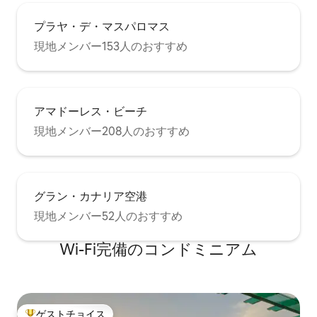
イレ、リビングルーム、テラス-ダイニン
グルーム。 1階： テラスと専用バスルー
プラヤ・デ・マスパロマス
ムを備えた主寝室1室。 ダブルベッド1.60
現地メンバー153人のおすすめ
x 2.00 mts。 海のパノラマビュー。 ご要
望に応じて2歳未満のお子様のためのベビ
ーベッドの駐車場を手配できます。 ダブ
ルベッドルーム1室、ツインベッド1台、
バスルーム1室。 屋根裏：シングルベッド
アマドーレス・ビーチ
ルーム1室+エキストラベッド。 一般 ：-
キッチン用品：冷蔵庫、誘導コンロ、オ
現地メンバー208人のおすすめ
ーブン、電子レンジ、食器洗い機、サン
ドイッチメーカー、電気ジューサー、す
べてのアクセサリー、食品電気グリド
ル、電気グリドル、電気コーヒーメーカ
グラン・カナリア空港
ー、トースター、パントリー、キッチン
用具、6人用の食器。 -ソラナ：ハンガ
現地メンバー52人のおすすめ
ー、洗濯機、乾燥機を洗うための洗面
台。 Solanaにはスポーツ用品（自転車、
Wi-Fi完備のコンドミニアム
釣り竿、サーフボードなど）を保管する
スペースがあります。 -リビングルームと
寝室のエアコン -エンターテインメント：
インターネット（ Wi - Fi ）、国際テレビ
衛星テレビ、主寝室とリビングルームの
ゲストチョイス