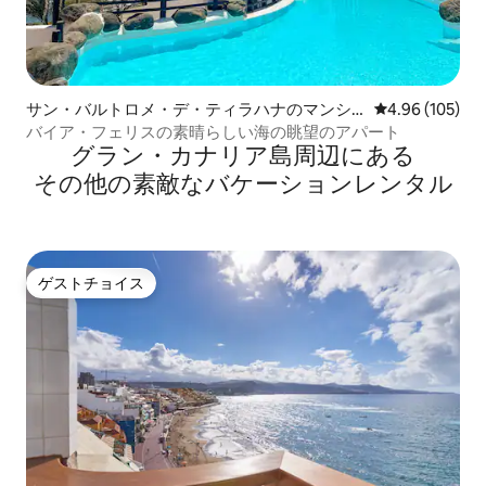
サン・バルトロメ・デ・ティラハナのマンシ
レビュー105件
4.96 (105)
ョン・アパート
バイア・フェリスの素晴らしい海の眺望のアパート
グラン・カナリア島⁠周⁠辺⁠に⁠あ⁠る
そ⁠の⁠他⁠の素⁠敵⁠なバ⁠ケ⁠ー⁠シ⁠ョ⁠ン⁠レ⁠ン⁠タ⁠ル
ゲストチョイス
ゲストチョイス