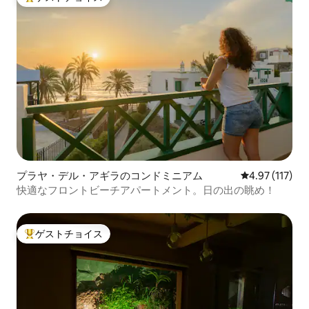
テレビ。 -リビングルームとマスターベッ
大好評のゲストチョイスです。
ドルームには電動ブラインド、リビング
ルームのテラスには電動電動遮光リモコ
ンがあります。
プラヤ・デル・アギラのコンドミニアム
レビュー117
4.97 (117)
快適なフロントビーチアパートメント。日の出の眺め！
ゲストチョイス
大好評のゲストチョイスです。