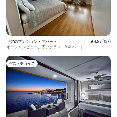
ギアのマンション・アパート
レビュー127件
4.87 (127)
オーシャンビュー、広いテラス、XXLベッド
ゲストチョイス
ゲストチョイス