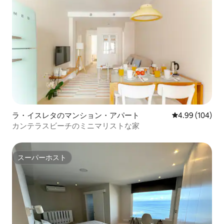
ラ・イスレタのマンション・アパート
レビュー104件
4.99 (104)
カンテラスビーチのミニマリストな家
スーパーホスト
スーパーホスト