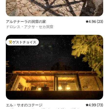
アルテナーラの洞窟の家
レビュー23件
4.96 (23)
ドロレス・アクサ・セカ洞窟
ゲストチョイス
大好評のゲストチョイスです。
エル・サオのコテージ
レビュー73件
4.99 (73)