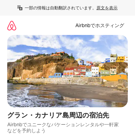
コ
一部の情報は自動翻訳されています。
原文を表示
ン
テ
ン
Airbnbでホスティング
ツ
に
ス
キ
ッ
プ
グラン・カナリア島⁠周⁠辺⁠の宿⁠泊⁠先
Airbnbでユニークなバ⁠ケ⁠ー⁠シ⁠ョ⁠ンレ⁠ン⁠タ⁠ルや一⁠軒⁠家
な⁠ど⁠を予⁠約⁠し⁠よ⁠う