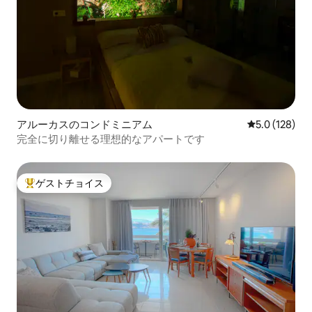
アルーカスのコンドミニアム
レビュー128
5.0 (128)
完全に切り離せる理想的なアパートです
ゲストチョイス
大好評のゲストチョイスです。