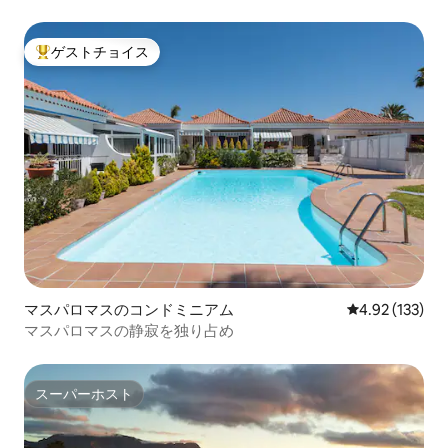
ゲストチョイス
大好評のゲストチョイスです。
マスパロマスのコンドミニアム
レビュー133件
4.92 (133)
マスパロマスの静寂を独り占め
スーパーホスト
スーパーホスト