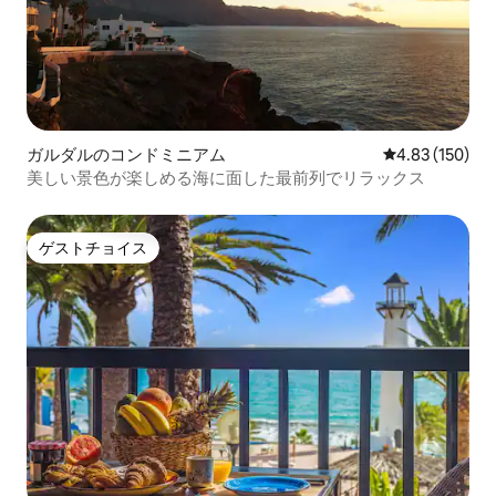
ガルダルのコンドミニアム
レビュー150件
4.83 (150)
美しい景色が楽しめる海に面した最前列でリラックス
ゲストチョイス
ゲストチョイス