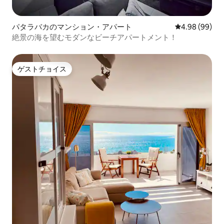
パタラバカのマンション・アパート
レビュー99件
4.98 (99)
絶景の海を望むモダンなビーチアパートメント！
ゲストチョイス
ゲストチョイス