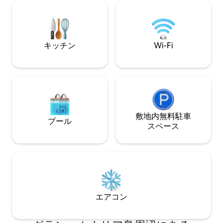
テラスで食事をしたり…この家が保証する
品、食器、薄型テレ
忘れられない体験です。 とても明るく、
ン、金庫が完備さ
海に面しています。 リビングルームのテ
ビーベッド、ハイ
ラスには6人用のダイニングテーブルがあ
を備えた家の小さ
キッチン
Wi-Fi
り、マスターベッドルームのテラスには
されています。 クリーニングサービス：
日光浴、リラックスして景色を楽しんだ
TocToc Suites 
り、良い本を読んだりするためのハンモ
キッチンタオルは
ックがあります。 ビーチはどれくらい離
（5日目以降）。
れていますか？ まあ、家の横にありま
（8日目以降）、
す！ ドアを開けるだけで、ビーチや家の
無料で含まれてい
下にある岩の多い箇所に行くことができ
室、タオル、キッ
ます。日光浴のための壮大な自然のプラ
ネンの交換、ほこり
敷地内無料駐⁠車
プール
ットフォームがあり、小さな海洋生物で
出時には宿泊施設
ス⁠ペ⁠ー⁠ス
囲まれた壮大な「炭」です。 サリネータ
す。 追加の清掃サービスをご希望の場合
スは静かなビーチで、リラックス、休
は、施設にご連絡
憩、ウォータースポーツの練習、サイク
す（有料）。
リング、ハイキングをすることができ、
すべてがとてもユニークで親しみやすい
場所にあります。 北には、メレナーラ、
タリアルテ、「プラヤ・デル・ホンブ
エアコン
レ」、「ラ・ガリータ」のビーチにつな
がる歩行者海の遊歩道があります。 プロ
ムナードには、強くおすすめの「gofio