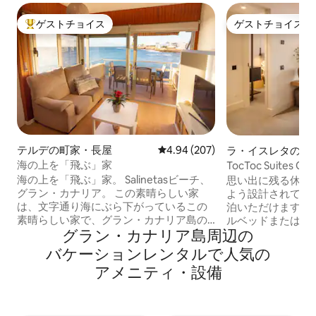
ゲストチョイス
ゲストチョイス
大好評のゲストチョイスです。
ゲストチョイス
テルデの町家・長屋
レビュー207件、5つ星中4.94
4.94 (207)
ラ・イスレタのマ
ン・アパート
海の上を「飛ぶ」家
TocToc Suites 
ムのアパートメント.
海の上を「飛ぶ」家。 Salinetasビーチ、
思い出に残る休暇
グラン・カナリア。 この素晴らしい家
よう設計されてお
は、文字通り海にぶら下がっているこの
泊いただけます。
素晴らしい家で、グラン・カナリア島の
ルベッドまたはツ
グラン・カナリア島⁠周⁠辺⁠の
東海岸にある恵まれた場所にあります。
の寝室と独立した
建物は岩の上を飛び回り、海に潜り込ん
要なプライバシー
バ⁠ケ⁠ー⁠シ⁠ョ⁠ン⁠レ⁠ン⁠タ⁠ル⁠で人⁠気⁠の
で、大西洋の澄み切った海でボートに乗
す。これらのフラ
ア⁠メ⁠ニ⁠テ⁠ィ⁠・⁠設⁠備
っているような感覚を味わうことができ
リビングダイニン
ます。 波の音に揺られて眠ったり、ベッ
があり、大西洋の
ドを離れずに夜明けに海に映る太陽を眺
ープンエアを楽しむ
めたり、月明かりのそよ風を感じながら
ッドリネン、バス