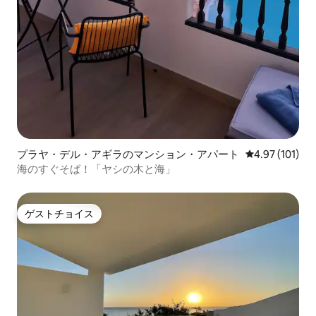
プラヤ・デル・アギラのマンション・アパート
レビュー101件
4.97 (101)
海のすぐそば！「ヤシの木と海」
ゲストチョイス
ゲストチョイス