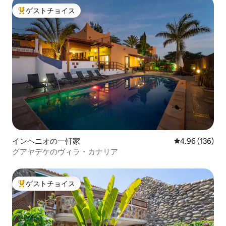
ゲストチョイス
大好評のゲストチョイスです。
インヘニオの一軒家
レビュー136件
4.96 (136)
グアヤデケのヴィラ・カナリア
ゲストチョイス
大好評のゲストチョイスです。