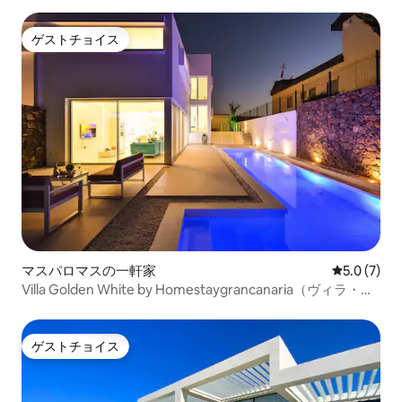
ゲストチョイス
ゲストチョイス
マスパロマスの一軒家
レビュー7
5.0 (7)
Villa Golden White by Homestaygrancanaria（ヴィラ・ゴ
ールデン・ホワイト・バイ・ホームステイ・グラン・カナ
リア）
ゲストチョイス
ゲストチョイス