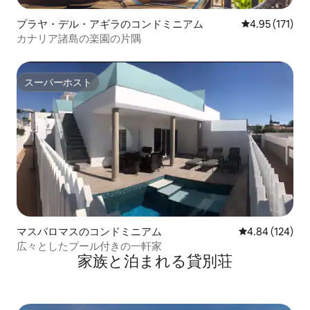
プラヤ・デル・アギラのコンドミニアム
レビュー171
4.95 (171)
カナリア諸島の楽園の片隅
スーパーホスト
スーパーホスト
マスパロマスのコンドミニアム
レビュー124件
4.84 (124)
広々としたプール付きの一軒家
家族と泊まれる貸別荘