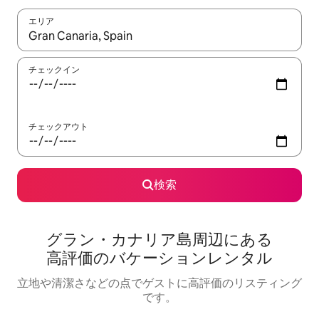
エリア
検索結果が表示されたら、上下の矢印キーを使って移動するか、
チェックイン
チェックアウト
検索
グラン・カナリア島⁠周⁠辺⁠に⁠あ⁠る
高⁠評⁠価⁠のバ⁠ケ⁠ー⁠シ⁠ョ⁠ン⁠レ⁠ン⁠タ⁠ル
立地や清潔さなどの点でゲストに高評価のリスティング
です。