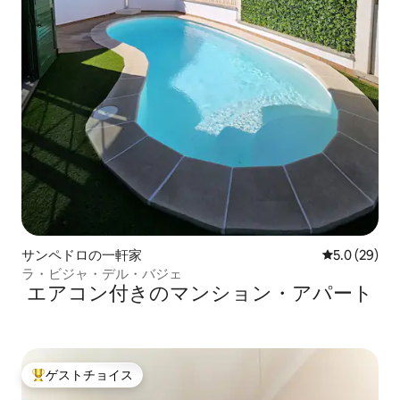
サンペドロの一軒家
レビュー29
5.0 (29)
ラ・ビジャ・デル・バジェ
エアコン付きのマンション・アパート
ゲストチョイス
大好評のゲストチョイスです。