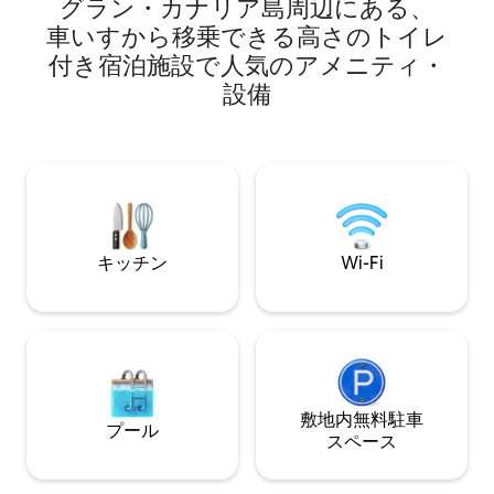
comprendido por d
グラン・カナリア島周辺にあ⁠る⁠、
グラン・カナリアの東海岸に位置する美
completamente in
しい家です。海辺の小さな楽園で、魅力
車⁠い⁠すか⁠ら移⁠乗で⁠き⁠る高⁠さ⁠のト⁠イ⁠レ
de la otra, una ca
がたくさんあり、丁寧に装飾され、設備
付⁠き宿⁠泊⁠施⁠設で人⁠気⁠のア⁠メ⁠ニ⁠テ⁠ィ⁠・
alpendre rural co
が整っています。真新しく明るい家に
antigüedad, adem
設⁠備
は、広々としたキッチン、寝室2室、バス
parking y piscina
ルーム2室（うち1室は庭にあります）、
privados. Las cuev
プール、専用庭があります。 日の出の色
cobijan de cualqui
と鳥の歌を楽しみながら朝食を楽しむ準
civilización.
備をしましょう。未読の本を読み尽くす
こともできますし、ドラマシリーズがお
好きなら、アプリケーションがプリイン
ストールされた65インチのスマートテレ
ビでお楽しみいただけます。 スケジュー
キッチン
Wi-Fi
ルポリシーは柔軟です。ただし、2人のゲ
ストが同じ日に入れる場合、スケジュー
ルが重なる場合は、チェックアウトは
12:00、チェックインは15:00になりま
す。 ゲストは、すべての部屋、プールエ
リア、庭を含む物件全体を自由に使用で
きます。 Wi-Fiと300 Mbの対称光ファイ
敷地内無料駐⁠車
バー接続、USB充電コネクタ、65インチ
プール
ス⁠ペ⁠ー⁠ス
のスマートテレビを備えています。 プー
ル：長さ11メートル、幅4メートル、8の
形をしています。 庭：日光浴休憩や練習