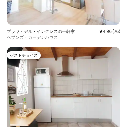
あります。海辺の通りにあるレストラン
では、郷土料理をお召し上がりいただけ
ます。 この家は島のさまざまな観光スポ
ットにアクセスするのに理想的な立地で
す。ビーチ、首都、観光エリア、空港、
レストラン、ショッピングエリアなど
プラヤ・デル・イングレスの一軒家
レビュー76件
4.96 (76)
「グローバル」バス路線を利用すると、
ヘブンズ・ガーデンハウス
島中を快適に移動できます。空港：10
分、ラス・パルマス・デ・グラン・カナ
リア：15分、マスパロマス／プラヤ・デ
ル・イングレス：25分／30分、アガエ
ゲストチョイス
ゲストチョイス
テ：50分（車で）。 ご滞在中、メンテナ
ンス担当者がプールのメンテナンスのた
めに家の外に入る場合があります。ゲス
トには常に事前にお知らせします。