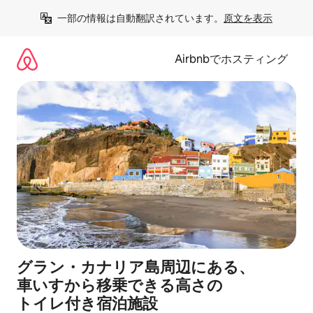
コ
一部の情報は自動翻訳されています。
原文を表示
ン
テ
ン
Airbnbでホスティング
ツ
に
ス
キ
ッ
プ
グラン・カナリア島周辺にあ⁠る⁠、
車⁠い⁠す⁠か⁠ら移⁠乗で⁠き⁠る高⁠さ⁠の
ト⁠イ⁠レ⁠付⁠き宿⁠泊⁠施⁠設