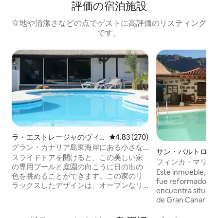
評価の宿泊施設
立地や清潔さなどの点でゲストに高評価のリスティング
です。
ラ・エストレージャのヴィ
レビュー270件、5つ星中4.83
4.83 (270)
ラ
グラン・カナリア島東海岸にある小さな
サン・バルトロメ
楽園
スライドドアを開けると、この美しい家
ハナのコテージ
フィンカ・マリオ
の専用プールと庭園の向こうに日の出の
ス - プールとジャ
Este inmueble, qu
色を眺めることができます。この家のリ
fue reformado por
ラックスしたデザインは、オープンなリ
encuentra situado e
ビングとダイニングエリアに洗練された
de Gran Canaria, e
ニュートラルな色合いを特徴とし、梁が
Santa Lucía de Tira
露出しています。 ラス・パルマス・デ・