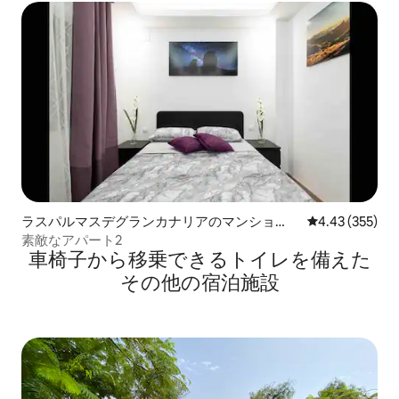
ラスパルマスデグランカナリアのマンショ
レビュー355件
4.43 (355)
ン・アパート
素敵なアパート2
車椅子から移乗できるトイレを備えた
その他の宿泊施設