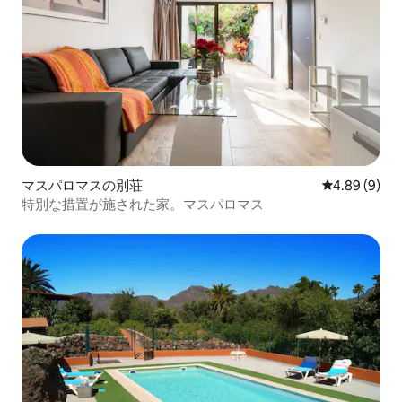
マスパロマスの別荘
レビュー9件
4.89 (9)
特別な措置が施された家。マスパロマス