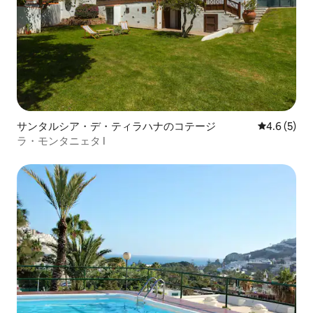
サンタルシア・デ・ティラハナのコテージ
レビュー5
4.6 (5)
ラ・モンタニェタ I