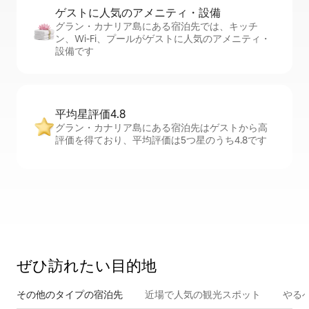
ゲストに人⁠気⁠のア⁠メ⁠ニ⁠テ⁠ィ・設⁠備
グラン・カナリア島にある宿泊先では、キッチ
ン、Wi-Fi、プールがゲストに人気のアメニティ・
設備です
平均星評価4.8
グラン・カナリア島にある宿泊先はゲストから高
評価を得ており、平均評価は5つ星のうち4.8です
ぜひ訪⁠れ⁠た⁠い目⁠的⁠地
その他のタ⁠イ⁠プ⁠の宿⁠泊⁠先
近場で人気の観光スポット
やる