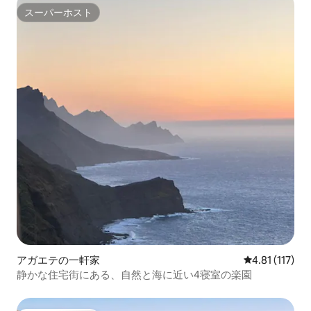
スーパーホスト
スーパーホスト
アガエテの一軒家
レビュー117
4.81 (117)
静かな住宅街にある、自然と海に近い4寝室の楽園