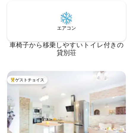
活動のための500平方メートルの庭。 キ
ッチン：オーブン、電子レンジ、セラミ
ックホブ、トースター、給湯器、冷蔵
庫、調理器具、調理道具、陶器、石け
ん、スポンジなど。 屋内バスルーム：体
エアコン
重計、ヘアドライヤー、タオルセット、
シャンプージェル、予備のトイレットペ
車椅子から移乗しやすいトイレ付きの
ーパー。 屋外バスルーム：タオルセッ
ト、ハンドソープディスペンサー、トイ
貸別荘
レットペーパーの詰め替え。 ランドリー
ルーム：洗濯機、洗濯ラック、アイロ
ン、アイロン台、ブラシとちりとり、モ
ップ、各種液体製品、ゴミ袋、クリーニ
ングクロスなど。 ゲストは望むすべての
ゲストチョイス
大好評のゲストチョイスです。
プライバシーを確保でき、滞在中に必要
な場合はいつでも私たちに頼ることがで
きます。島で行うことができる場所やア
クティビティの幅広いリストがありま
す。ご希望があればお知らせいたしま
す。 この家は静かな住宅街のラ・ガリー
タにあります。南にはラ・ガリータ、プ
ラヤ・デル・オンブレ、タリアルテ、メ
レナラのビーチを結ぶ歩行者用遊歩道が