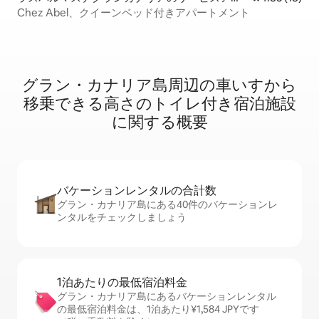
ートメント
Chez Abel、クイーンベッド付きアパートメント
グラン・カナリア島周辺の車⁠い⁠す⁠か⁠ら
移⁠乗で⁠き⁠る高⁠さ⁠のト⁠イ⁠レ⁠付⁠き宿⁠泊⁠施⁠設
に関⁠す⁠る概⁠要
バケーションレ⁠ン⁠タ⁠ル⁠の合⁠計⁠数
グラン・カナリア島にある40件のバケーションレ
ンタルをチェックしましょう
1泊あたりの最⁠低⁠宿⁠泊⁠料⁠金
グラン・カナリア島にあるバケーションレンタル
の最低宿泊料金は、1泊あたり¥1,584 JPYです