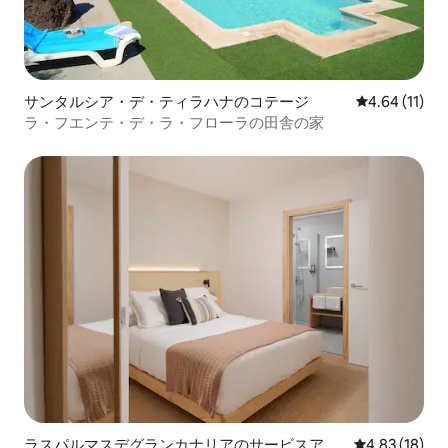
サンタルシア・デ・ティラハナのコテージ
レビュー11件
4.64 (11)
ラ・フエンテ・デ・ラ・フローラの田舎の家
ラスパルマスデグランカナリアのサービスアパ
レビュー18件
4.83 (18)