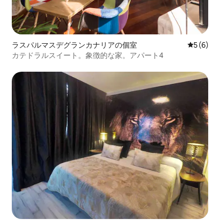
ラスパルマスデグランカナリアの個室
レビュー
5 (6)
カテドラルスイート。象徴的な家。アパート4