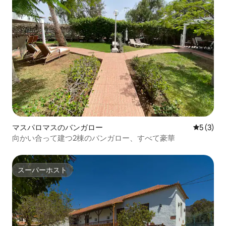
マスパロマスのバンガロー
レビュー
5 (3)
向かい合って建つ2棟のバンガロー、すべて豪華
スーパーホスト
スーパーホスト