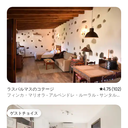
ラスパルマスのコテージ
レビュー102件
4.75 (102)
フィンカ・マリオラ - アルペンドレ・ルーラル - サンタルシ
ア
ゲストチョイス
ゲストチョイス