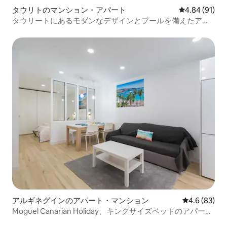
タウリトのマンション・アパート
レビュー91件
4.84 (91)
タウリートにあるモダンなデザインとプールを備えたアパ
ート
アルギネグインのアパート・マンション
レビュー83
4.6 (83)
Moguel Canarian Holiday、キングサイズベッドのアパート
メント...