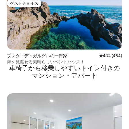
ゲストチョイス
ゲストチョイス
プンタ・デ・ガルダルの一軒家
レビュー464件
4.74 (464)
海を見渡せる素晴らしいペントハウス！
車椅子から移乗しやすいトイレ付きの
マンション・アパート