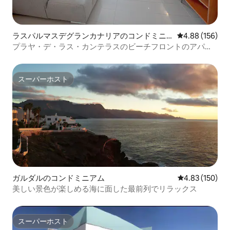
ラスパルマスデグランカナリアのコンドミニ
レビュー156件
4.88 (156)
アム
プラヤ・デ・ラス・カンテラスのビーチフロントのアパー
ト
スーパーホスト
スーパーホスト
ガルダルのコンドミニアム
レビュー150件
4.83 (150)
美しい景色が楽しめる海に面した最前列でリラックス
スーパーホスト
スーパーホスト