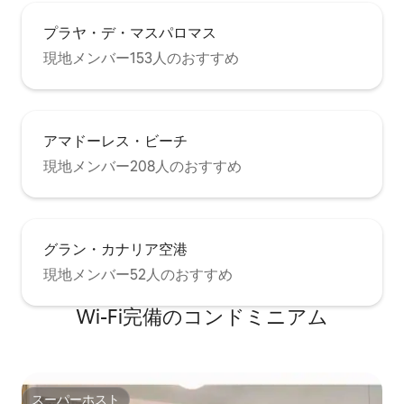
イレ、リビングルーム、テラス-ダイニン
グルーム。 1階： テラスと専用バスルー
プラヤ・デ・マスパロマス
ムを備えた主寝室1室。 ダブルベッド1.60
現地メンバー153人のおすすめ
x 2.00 mts。 海のパノラマビュー。 ご要
望に応じて2歳未満のお子様のためのベビ
ーベッドの駐車場を手配できます。 ダブ
ルベッドルーム1室、ツインベッド1台、
バスルーム1室。 屋根裏：シングルベッド
アマドーレス・ビーチ
ルーム1室+エキストラベッド。 一般 ：-
キッチン用品：冷蔵庫、誘導コンロ、オ
現地メンバー208人のおすすめ
ーブン、電子レンジ、食器洗い機、サン
ドイッチメーカー、電気ジューサー、す
べてのアクセサリー、食品電気グリド
ル、電気グリドル、電気コーヒーメーカ
グラン・カナリア空港
ー、トースター、パントリー、キッチン
用具、6人用の食器。 -ソラナ：ハンガ
現地メンバー52人のおすすめ
ー、洗濯機、乾燥機を洗うための洗面
台。 Solanaにはスポーツ用品（自転車、
Wi-Fi完備のコンドミニアム
釣り竿、サーフボードなど）を保管する
スペースがあります。 -リビングルームと
寝室のエアコン -エンターテインメント：
インターネット（ Wi - Fi ）、国際テレビ
衛星テレビ、主寝室とリビングルームの
スーパーホスト