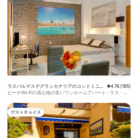
テレビ。 -リビングルームとマスターベッ
スーパーホスト
ドルームには電動ブラインド、リビング
ルームのテラスには電動電動遮光リモコ
ンがあります。
ラスパルマスデグランカナリアのコンドミニア
レビュー185件
4.76 (185)
ム
ビーチWi-Fiの居心地の良いワンルームアパート - ラス・カ
ンテラス
ゲストチョイス
ゲストチョイス