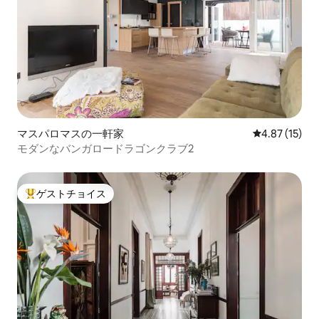
マスパロマスの一軒家
レビュー15件
4.87 (15)
モダンなバンガロードラゴンクラブ2
ゲストチョイス
大好評のゲストチョイスです。