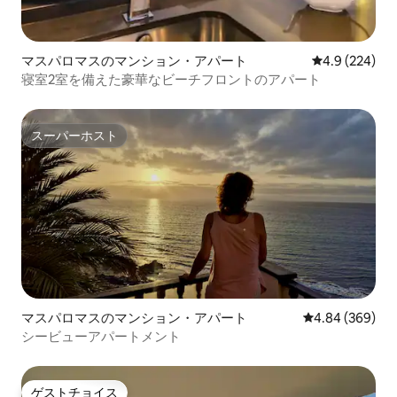
マスパロマスのマンション・アパート
レビュー224
4.9 (224)
寝室2室を備えた豪華なビーチフロントのアパート
スーパーホスト
スーパーホスト
マスパロマスのマンション・アパート
レビュー369件
4.84 (369)
シービューアパートメント
ゲストチョイス