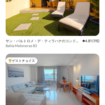
サン・バルトロメ・デ・ティラハナのコンドミ
レビュー115
4.81 (115)
ニアム
Bahia Meloneras 83
ゲストチョイス
大好評のゲストチョイスです。