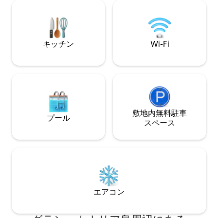
del atlántico. Completamente equipado,
テラスで食事をしたり…この家が保証する
con ropa de cama y
忘れられない体験です。 とても明るく、
de cocina y vajilla,
海に面しています。 リビングルームのテ
Wifi, aire acondici
ラスには6人用のダイニングテーブルがあ
キッチン
Wi-Fi
También pensado 
り、マスターベッドルームのテラスには
pequeños de la ca
日光浴、リラックスして景色を楽しんだ
gel infantil. A la salida se hará una
り、良い本を読んだりするためのハンモ
limpieza completa de l
ックがあります。 ビーチはどれくらい離
de que desee solici
れていますか？ まあ、家の横にありま
de limpieza adicio
す！ ドアを開けるだけで、ビーチや家の
contacto con el e
下にある岩の多い箇所に行くことができ
pago) Se admiten mascotas (solo perros)
ます。日光浴のための壮大な自然のプラ
敷地内無料駐⁠車
プール
bajo petición (má
ットフォームがあり、小さな海洋生物で
ス⁠ペ⁠ー⁠ス
aplicar cargos. Ser
囲まれた壮大な「炭」です。 サリネータ
alojamiento.
スは静かなビーチで、リラックス、休
*********************
憩、ウォータースポーツの練習、サイク
El hotel tiene a dis
リング、ハイキングをすることができ、
los números de re
すべてがとてもユニークで親しみやすい
las Viviendas Vaca
場所にあります。 北には、メレナーラ、
*********************
タリアルテ、「プラヤ・デル・ホンブ
エアコン
レ」、「ラ・ガリータ」のビーチにつな
がる歩行者海の遊歩道があります。 プロ
ムナードには、強くおすすめの「gofio