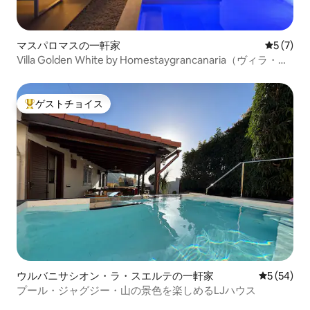
マスパロマスの一軒家
レビュー
5 (7)
Villa Golden White by Homestaygrancanaria（ヴィラ・ゴ
ールデン・ホワイト・バイ・ホームステイ・グラン・カナ
リア）
ゲストチョイス
大好評のゲストチョイスです。
ウルバニサシオン・ラ・スエルテの一軒家
レビュー5
5 (54)
プール・ジャグジー・山の景色を楽しめるLJハウス