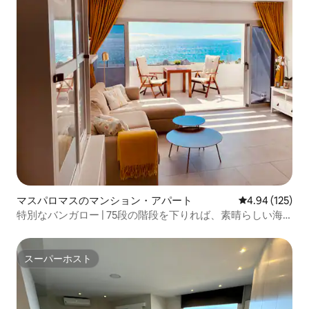
マスパロマスのマンション・アパート
レビュー125件
4.94 (125)
特別なバンガロー | 75段の階段を下りれば、素晴らしい海
の眺望
スーパーホスト
スーパーホスト