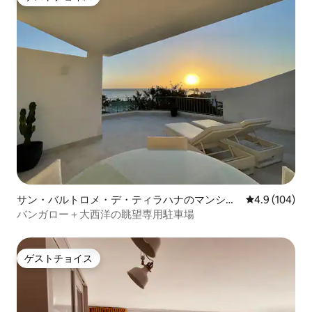
ゲストチョイス
サン・バルトロメ・デ・ティラハナのマンショ
レビュー104
4.9 (104)
ン・アパート
バンガロー＋大西洋の眺望専用駐車場
ゲストチョイス
ゲストチョイス