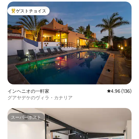
ゲストチョイス
大好評のゲストチョイスです。
インヘニオの一軒家
レビュー136件
4.96 (136)
グアヤデケのヴィラ・カナリア
スーパーホスト
スーパーホスト