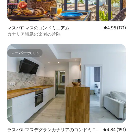
マスパロマスのコンドミニアム
レビュー171
4.95 (171)
カナリア諸島の楽園の片隅
スーパーホスト
スーパーホスト
ラスパルマスデグランカナリアのコンドミニア
レビュー191件
4.84 (191)