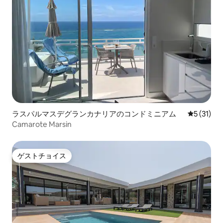
ラスパルマスデグランカナリアのコンドミニアム
レビュー3
5 (31)
Camarote Marsin
ゲストチョイス
ゲストチョイス