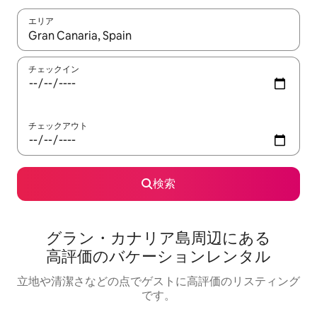
エリア
検索結果が表示されたら、上下の矢印キーを使って移動するか、
チェックイン
チェックアウト
検索
グラン・カナリア島⁠周⁠辺⁠に⁠あ⁠る
高⁠評⁠価⁠のバ⁠ケ⁠ー⁠シ⁠ョ⁠ン⁠レ⁠ン⁠タ⁠ル
立地や清潔さなどの点でゲストに高評価のリスティング
です。