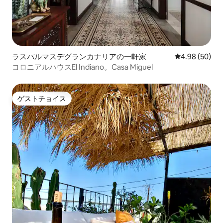
ラスパルマスデグランカナリアの一軒家
レビュー50件
4.98 (50)
コロニアルハウスEl Indiano。Casa Miguel
ゲストチョイス
ゲストチョイス