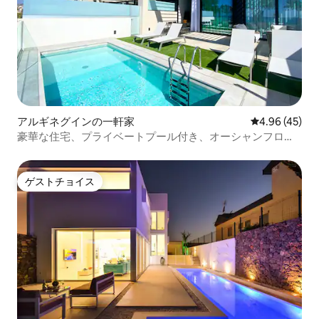
アルギネグインの一軒家
レビュー45件
4.96 (45)
豪華な住宅、プライベートプール付き、オーシャンフロン
ト
ゲストチョイス
ゲストチョイス