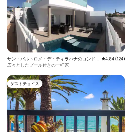
サン・バルトロメ・デ・ティラハナのコンド
レビュー124件
4.84 (124)
ミニアム
広々としたプール付きの一軒家
ゲストチョイス
ゲストチョイス