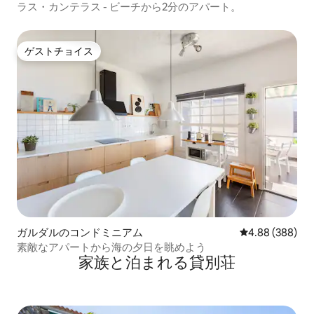
ム
ラス・カンテラス - ビーチから2分のアパート。
ゲストチョイス
ゲストチョイス
ガルダルのコンドミニアム
レビュー388件
4.88 (388)
素敵なアパートから海の夕日を眺めよう
家族と泊まれる貸別荘