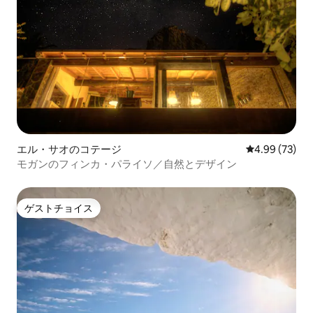
エル・サオのコテージ
レビュー73件
4.99 (73)
モガンのフィンカ・パライソ／自然とデザイン
ゲストチョイス
ゲストチョイス