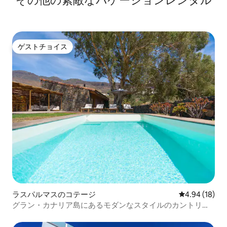
そ⁠の⁠他⁠の素⁠敵⁠なバ⁠ケ⁠ー⁠シ⁠ョ⁠ン⁠レ⁠ン⁠タ⁠ル
ゲストチョイス
ゲストチョイス
ラスパルマスのコテージ
レビュー18件
4.94 (18)
グラン・カナリア島にあるモダンなスタイルのカントリー
ハウス