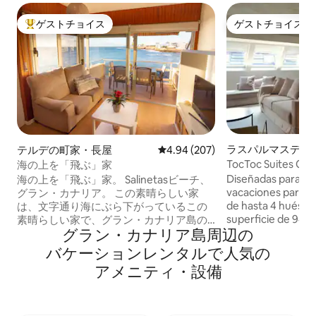
ゲストチョイス
ゲストチョイス
大好評のゲストチョイスです。
ゲストチョイス
ラスパルマスデグ
テルデの町家・長屋
レビュー207件、5つ星中4.94
4.94 (207)
リアのサービスア
TocToc Suites 
海の上を「飛ぶ」家
ント
ムのアパートメント.
Diseñadas para of
海の上を「飛ぶ」家。 Salinetasビーチ、
vacaciones para r
グラン・カナリア。 この素晴らしい家
de hasta 4 huéspe
は、文字通り海にぶら下がっているこの
superficie de 94m
素晴らしい家で、グラン・カナリア島の
グラン・カナリア島⁠周⁠辺⁠の
dormitorios con c
東海岸にある恵まれた場所にあります。
cama doble y con
建物は岩の上を飛び回り、海に潜り込ん
バ⁠ケ⁠ー⁠シ⁠ョ⁠ン⁠レ⁠ン⁠タ⁠ル⁠で人⁠気⁠の
que ofrecen la pr
で、大西洋の澄み切った海でボートに乗
ア⁠メ⁠ニ⁠テ⁠ィ⁠・⁠設⁠備
necesarias. En est
っているような感覚を味わうことができ
vacacionales enco
ます。 波の音に揺られて眠ったり、ベッ
vista, salón come
ドを離れずに夜明けに海に映る太陽を眺
disfrutar del aire l
めたり、月明かりのそよ風を感じながら