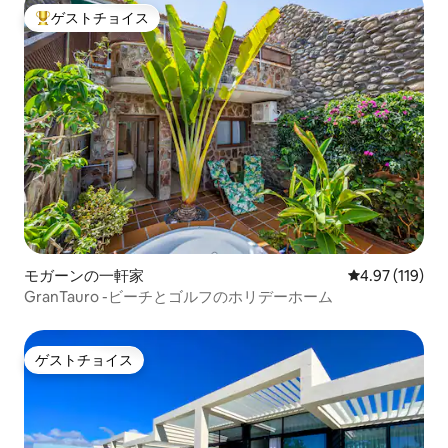
ゲストチョイス
大好評のゲストチョイスです。
モガーンの一軒家
レビュー119件
4.97 (119)
GranTauro -ビーチとゴルフのホリデーホーム
ゲストチョイス
ゲストチョイス