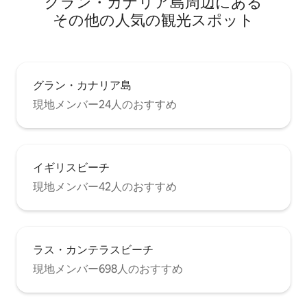
グラン・カナリア島⁠周⁠辺⁠に⁠あ⁠る
escaldado」や「papas con mojo」な
ど、このエリアの料理を味わうことがで
そ⁠の⁠他⁠の人⁠気⁠の観⁠光⁠ス⁠ポ⁠ッ⁠ト
きるレストランやテラスがあります。
「プラヤ・デル・ホンブレ」は島でサー
フィンに最適なビーチの1つです。 南には
「Silva」や「Aguadulce」などの小さな
入り江があり、洞窟の家屋と考古学的遺
グラン・カナリア島
跡がある素晴らしい漁村「Tufia」があり
現地メンバー24人のおすすめ
ます。 もう少し南にある海辺の村「オホ
ス・デ・ガルザ」、広大なガンド湾、そ
してスペインで最高のダイビングに最適
な「エル・カブロン」と「アリナガ」の
ビーチがあります。 家が統合された町
イギリスビーチ
「Las Clavellinas」には、小さなお店やス
ーパーがあります。 車やバスに乗って、
現地メンバー42人のおすすめ
家から少し離れた距離では、島最大のシ
ョッピングエリアやレジャーエリア、
「エル・コルティジ」のゴルフコース、
空港自体に5分以内で行かれます。 テルデ
ラス・カンテラスビーチ
の歴史地区へのアクセス時間は約10分、
島の首都ラス・パルマス・デ・グラン・
現地メンバー698人のおすすめ
カナリア島まで約15分、マスパロマスま
で約30分です。 ハウス設備： 1階：設備
の整ったキッチン、パティオソラナ、ト