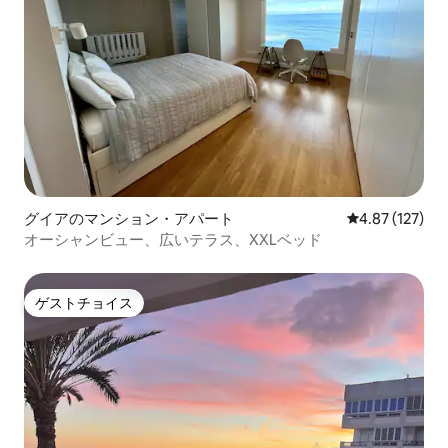
グイアのマンション・アパート
レビュー127件
4.87 (127)
オーシャンビュー、広いテラス、XXLベッド
ゲストチョイス
ゲストチョイス