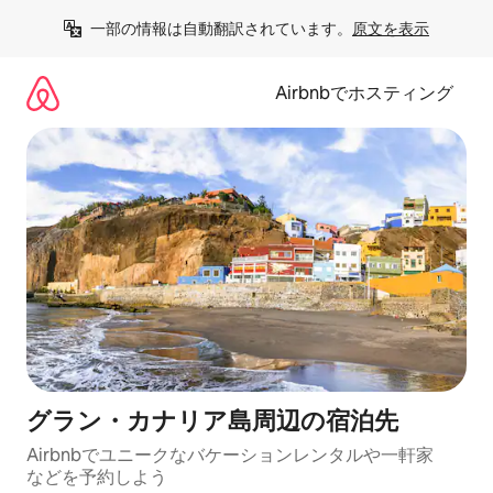
コ
一部の情報は自動翻訳されています。
原文を表示
ン
テ
ン
Airbnbでホスティング
ツ
に
ス
キ
ッ
プ
グラン・カナリア島⁠周⁠辺⁠の宿⁠泊⁠先
Airbnbでユニークなバ⁠ケ⁠ー⁠シ⁠ョ⁠ンレ⁠ン⁠タ⁠ルや一⁠軒⁠家
な⁠ど⁠を予⁠約⁠し⁠よ⁠う