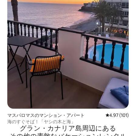
マスパロマスのマンション・アパート
レビュー101件
4.97 (101)
海のすぐそば！「ヤシの木と海」
グラン・カナリア島⁠周⁠辺⁠に⁠あ⁠る