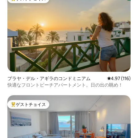
テレビ。 -リビングルームとマスターベッ
大好評のゲストチョイスです。
ドルームには電動ブラインド、リビング
ルームのテラスには電動電動遮光リモコ
ンがあります。
プラヤ・デル・アギラのコンドミニアム
レビュー116件
4.97 (116)
快適なフロントビーチアパートメント。日の出の眺め！
ゲストチョイス
大好評のゲストチョイスです。