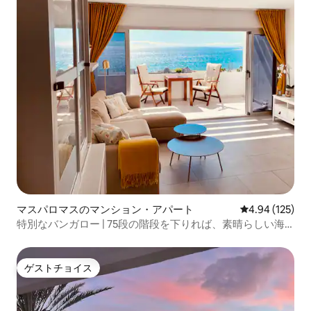
マスパロマスのマンション・アパート
レビュー125件
4.94 (125)
特別なバンガロー | 75段の階段を下りれば、素晴らしい海
の眺望
ゲストチョイス
ゲストチョイス