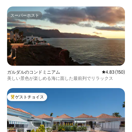
スーパーホスト
スーパーホスト
ガルダルのコンドミニアム
レビュー150件
4.83 (150)
美しい景色が楽しめる海に面した最前列でリラックス
ゲストチョイス
大好評のゲストチョイスです。