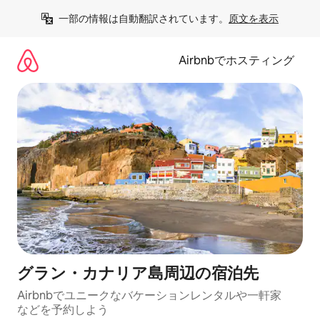
コ
一部の情報は自動翻訳されています。
原文を表示
ン
テ
ン
Airbnbでホスティング
ツ
に
ス
キ
ッ
プ
グラン・カナリア島⁠周⁠辺⁠の宿⁠泊⁠先
Airbnbでユニークなバ⁠ケ⁠ー⁠シ⁠ョ⁠ンレ⁠ン⁠タ⁠ルや一⁠軒⁠家
な⁠ど⁠を予⁠約⁠し⁠よ⁠う