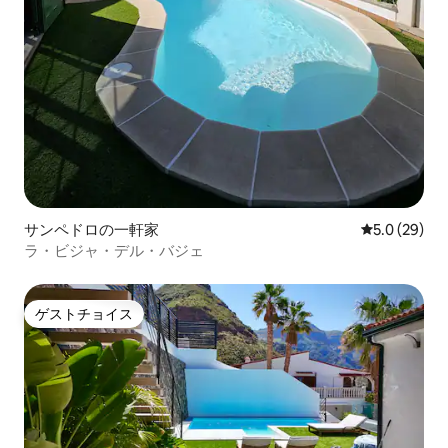
サンペドロの一軒家
レビュー29
5.0 (29)
ラ・ビジャ・デル・バジェ
ゲストチョイス
ゲストチョイス