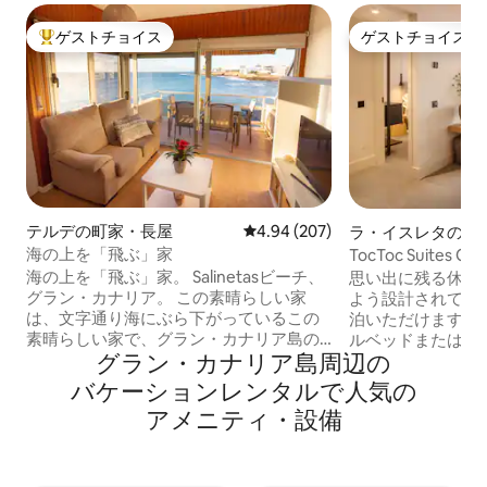
ゲストチョイス
ゲストチョイス
大好評のゲストチョイスです。
ゲストチョイス
テルデの町家・長屋
レビュー207件、5つ星中4.94
4.94 (207)
ラ・イスレタのマ
ン・アパート
海の上を「飛ぶ」家
TocToc Suites 
ムのアパートメント.
海の上を「飛ぶ」家。 Salinetasビーチ、
思い出に残る休暇
グラン・カナリア。 この素晴らしい家
よう設計されてお
は、文字通り海にぶら下がっているこの
泊いただけます。
素晴らしい家で、グラン・カナリア島の
ルベッドまたはツ
グラン・カナリア島⁠周⁠辺⁠の
東海岸にある恵まれた場所にあります。
の寝室と独立した
建物は岩の上を飛び回り、海に潜り込ん
要なプライバシー
バ⁠ケ⁠ー⁠シ⁠ョ⁠ン⁠レ⁠ン⁠タ⁠ル⁠で人⁠気⁠の
で、大西洋の澄み切った海でボートに乗
す。これらのフラ
ア⁠メ⁠ニ⁠テ⁠ィ⁠・⁠設⁠備
っているような感覚を味わうことができ
リビングダイニン
ます。 波の音に揺られて眠ったり、ベッ
があり、大西洋の
ドを離れずに夜明けに海に映る太陽を眺
ープンエアを楽しむ
めたり、月明かりのそよ風を感じながら
ッドリネン、バス