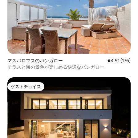
マスパロマスのバンガロー
レビュー176件
4.91 (176)
テラスと海の景色が楽しめる快適なバンガロー
ゲストチョイス
ゲストチョイス