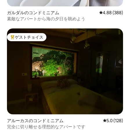
ガルダルのコンドミニアム
レビュー388件
4.88 (388)
素敵なアパートから海の夕日を眺めよう
ゲストチョイス
大好評のゲストチョイスです。
アルーカスのコンドミニアム
レビュー128
5.0 (128)
完全に切り離せる理想的なアパートです