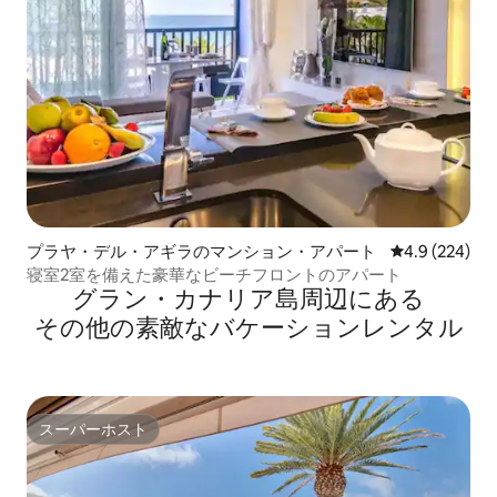
プラヤ・デル・アギラのマンション・アパート
レビュー224
4.9 (224)
寝室2室を備えた豪華なビーチフロントのアパート
グラン・カナリア島⁠周⁠辺⁠に⁠あ⁠る
そ⁠の⁠他⁠の素⁠敵⁠なバ⁠ケ⁠ー⁠シ⁠ョ⁠ン⁠レ⁠ン⁠タ⁠ル
スーパーホスト
スーパーホスト