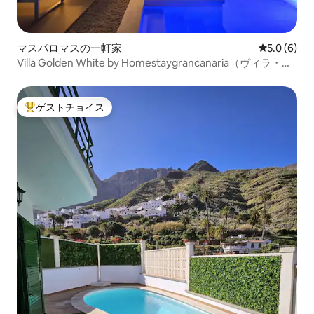
マスパロマスの一軒家
レビュー6
5.0 (6)
Villa Golden White by Homestaygrancanaria（ヴィラ・ゴ
ールデン・ホワイト・バイ・ホームステイ・グラン・カナ
リア）
ゲストチョイス
大好評のゲストチョイスです。