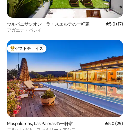
ウルバニサシオン・ラ・スエルテの一軒家
レビュー17
5.0 (17)
アガエテ・バレイ
ゲストチョイス
大好評のゲストチョイスです。
Maspalomas, Las Palmasの一軒家
レビュー29
5.0 (29)
エル・レガト - ファミリーオアシス