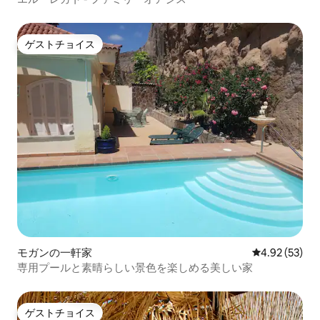
ゲストチョイス
ゲストチョイス
モガンの一軒家
レビュー53件
4.92 (53)
専用プールと素晴らしい景色を楽しめる美しい家
ゲストチョイス
ゲストチョイス