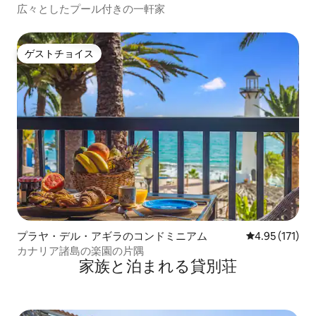
広々としたプール付きの一軒家
ゲストチョイス
ゲストチョイス
プラヤ・デル・アギラのコンドミニアム
レビュー171
4.95 (171)
カナリア諸島の楽園の片隅
家族と泊まれる貸別荘