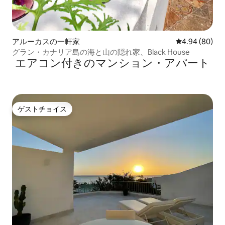
アルーカスの一軒家
レビュー80件
4.94 (80)
グラン・カナリア島の海と山の隠れ家、Black House
エアコン付きのマンション・アパート
ゲストチョイス
ゲストチョイス