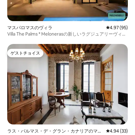
マスパロマスのヴィラ
レビュー95件
4.97 (95)
Villa The Palms * Melonerasの新しいラグジュアリーヴィラ
*
ゲストチョイス
ゲストチョイス
ラス・パルマス・デ・グラン・カナリアのマン
レビュー33件
4.94 (33)