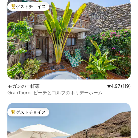
ゲストチョイス
大好評のゲストチョイスです。
モガンの一軒家
レビュー119件
4.97 (119)
GranTauro -ビーチとゴルフのホリデーホーム
ゲストチョイス
大好評のゲストチョイスです。