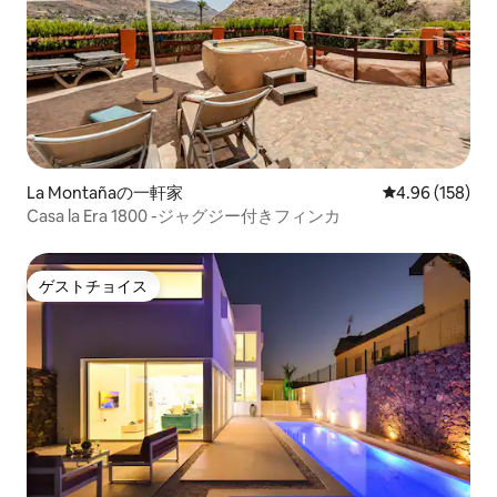
La Montañaの一軒家
レビュー158件
4.96 (158)
Casa la Era 1800 -ジャグジー付きフィンカ
ゲストチョイス
ゲストチョイス