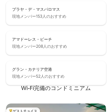
イレ、リビングルーム、テラス-ダイニン
グルーム。 1階： テラスと専用バスルー
プラヤ・デ・マスパロマス
ムを備えた主寝室1室。 ダブルベッド1.60
現地メンバー153人のおすすめ
x 2.00 mts。 海のパノラマビュー。 ご要
望に応じて2歳未満のお子様のためのベビ
ーベッドの駐車場を手配できます。 ダブ
ルベッドルーム1室、ツインベッド1台、
バスルーム1室。 屋根裏：シングルベッド
アマドーレス・ビーチ
ルーム1室+エキストラベッド。 一般 ：-
キッチン用品：冷蔵庫、誘導コンロ、オ
現地メンバー208人のおすすめ
ーブン、電子レンジ、食器洗い機、サン
ドイッチメーカー、電気ジューサー、す
べてのアクセサリー、食品電気グリド
ル、電気グリドル、電気コーヒーメーカ
グラン・カナリア空港
ー、トースター、パントリー、キッチン
用具、6人用の食器。 -ソラナ：ハンガ
現地メンバー52人のおすすめ
ー、洗濯機、乾燥機を洗うための洗面
台。 Solanaにはスポーツ用品（自転車、
Wi-Fi完備のコンドミニアム
釣り竿、サーフボードなど）を保管する
スペースがあります。 -リビングルームと
寝室のエアコン -エンターテインメント：
インターネット（ Wi - Fi ）、国際テレビ
衛星テレビ、主寝室とリビングルームの
ゲストチョイス