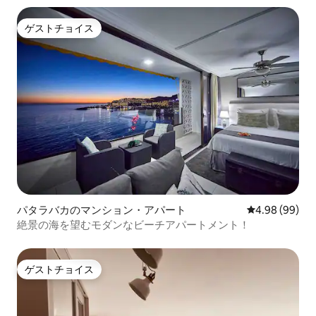
ゲストチョイス
ゲストチョイス
パタラバカのマンション・アパート
レビュー99件
4.98 (99)
絶景の海を望むモダンなビーチアパートメント！
ゲストチョイス
ゲストチョイス