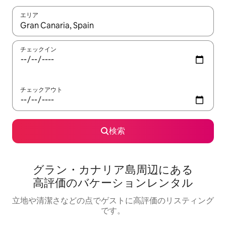
エリア
検索結果が表示されたら、上下の矢印キーを使って移動するか、
チェックイン
チェックアウト
検索
グラン・カナリア島⁠周⁠辺⁠に⁠あ⁠る
高⁠評⁠価⁠のバ⁠ケ⁠ー⁠シ⁠ョ⁠ン⁠レ⁠ン⁠タ⁠ル
立地や清潔さなどの点でゲストに高評価のリスティング
です。