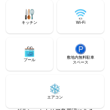
テラスで食事をしたり…この家が保証する
品、食器、薄型テレ
忘れられない体験です。 とても明るく、
ン、金庫が完備さ
海に面しています。 リビングルームのテ
ビーベッド、ハイ
ラスには6人用のダイニングテーブルがあ
を備えた家の小さ
キッチン
Wi-Fi
り、マスターベッドルームのテラスには
されています。 クリーニングサービス：
日光浴、リラックスして景色を楽しんだ
TocToc Suites 
り、良い本を読んだりするためのハンモ
キッチンタオルは
ックがあります。 ビーチはどれくらい離
（5日目以降）。
れていますか？ まあ、家の横にありま
（8日目以降）、
す！ ドアを開けるだけで、ビーチや家の
無料で含まれてい
下にある岩の多い箇所に行くことができ
室、タオル、キッ
ます。日光浴のための壮大な自然のプラ
ネンの交換、ほこり
敷地内無料駐⁠車
プール
ットフォームがあり、小さな海洋生物で
出時には宿泊施設
ス⁠ペ⁠ー⁠ス
囲まれた壮大な「炭」です。 サリネータ
す。 追加の清掃サービスをご希望の場合
スは静かなビーチで、リラックス、休
は、施設にご連絡
憩、ウォータースポーツの練習、サイク
す（有料）。
リング、ハイキングをすることができ、
すべてがとてもユニークで親しみやすい
場所にあります。 北には、メレナーラ、
タリアルテ、「プラヤ・デル・ホンブ
エアコン
レ」、「ラ・ガリータ」のビーチにつな
がる歩行者海の遊歩道があります。 プロ
ムナードには、強くおすすめの「gofio