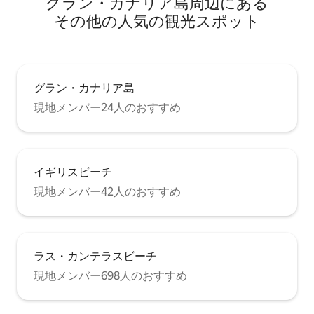
グラン・カナリア島⁠周⁠辺⁠に⁠あ⁠る
escaldado」や「papas con mojo」な
ど、このエリアの料理を味わうことがで
そ⁠の⁠他⁠の人⁠気⁠の観⁠光⁠ス⁠ポ⁠ッ⁠ト
きるレストランやテラスがあります。
「プラヤ・デル・ホンブレ」は島でサー
フィンに最適なビーチの1つです。 南には
「Silva」や「Aguadulce」などの小さな
入り江があり、洞窟の家屋と考古学的遺
グラン・カナリア島
跡がある素晴らしい漁村「Tufia」があり
現地メンバー24人のおすすめ
ます。 もう少し南にある海辺の村「オホ
ス・デ・ガルザ」、広大なガンド湾、そ
してスペインで最高のダイビングに最適
な「エル・カブロン」と「アリナガ」の
ビーチがあります。 家が統合された町
イギリスビーチ
「Las Clavellinas」には、小さなお店やス
ーパーがあります。 車やバスに乗って、
現地メンバー42人のおすすめ
家から少し離れた距離では、島最大のシ
ョッピングエリアやレジャーエリア、
「エル・コルティジ」のゴルフコース、
空港自体に5分以内で行かれます。 テルデ
ラス・カンテラスビーチ
の歴史地区へのアクセス時間は約10分、
島の首都ラス・パルマス・デ・グラン・
現地メンバー698人のおすすめ
カナリア島まで約15分、マスパロマスま
で約30分です。 ハウス設備： 1階：設備
の整ったキッチン、パティオソラナ、ト