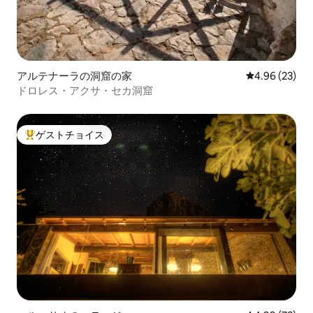
アルテナーラの洞窟の家
レビュー23件
4.96 (23)
ドロレス・アクサ・セカ洞窟
ゲストチョイス
大好評のゲストチョイスです。