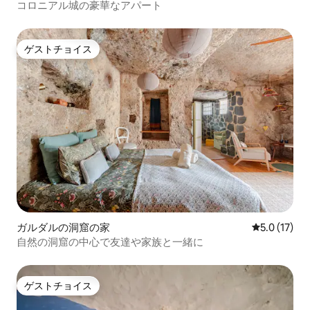
ション・アパート
コロニアル城の豪華なアパート
ゲストチョイス
ゲストチョイス
ガルダルの洞窟の家
レビュー17
5.0 (17)
自然の洞窟の中心で友達や家族と一緒に
ゲストチョイス
ゲストチョイス