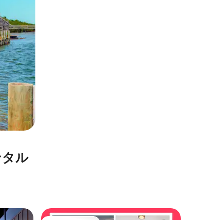
ンタル
マラトン