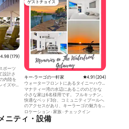
ゲストチョイス
ゲス
ゲストチョイス
大好評
フロリダ
ンフロン
美しいフ
へようこ
トヴィラ
ックキー
スケイリ
家族
·
価
ーゴとキ
楽園を探
です。 
シュノー
レビュー179件、5つ星中4.98つ星の平均評価
4.98 (179)
飲み物を
のポーチ
できます
て設計さ
キー·ラーゴの一軒家
レビュー204件、5つ星
4.91 (204)
ださい…
の内陸を
ウォーターフロントにあるタイニーハウ
レイズや
ス | ベイビュー | デッキ | プール
マナティー湾の水辺にあるこののどかな
を航海し
小さな家は6名様用です。 フルキッチン、
ャングル
快適なベッド3台、コミュニティプールへ
ら快適に
のアクセスがあり、キーラーゴの魅力を
す。
最大限に楽しめる最高のロケーションで
ロケーション
·
家族
·
チェックイン
ートまたはカヤ
メニティ・設備
す。 デッキに座って水につま先を浸した
がある（4
り、利用可能なカヤックやパドルボード
たちのド
を使って湾を探索したりできます。 ギル
適な場所