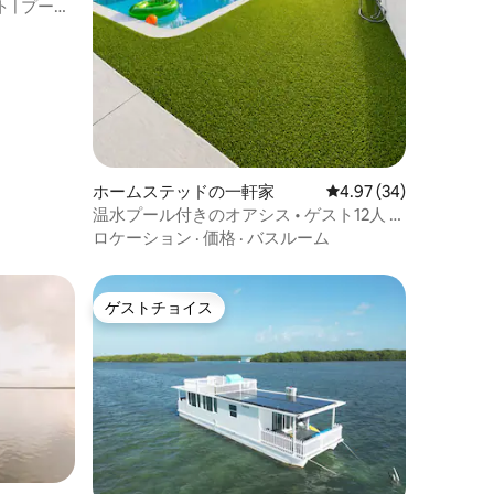
| プール
ホームステッドの一軒家
レビュー34件、5つ星
4.97 (34)
温水プール付きのオアシス • ゲスト12人 •
キーズ諸島とマイアミの中間地点
ロケーション
·
価格
·
バスルーム
ゲストチョイス
ゲストチョイス