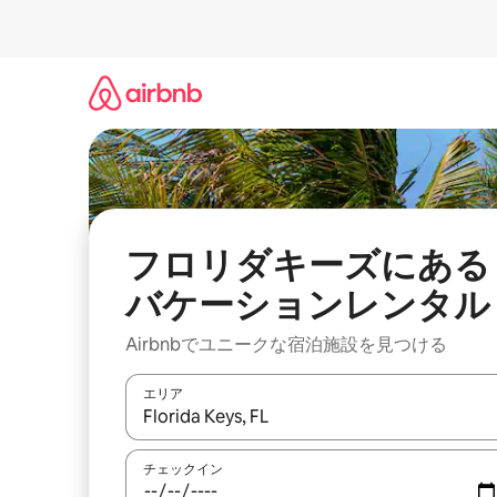
コ
ン
テ
ン
ツ
に
ス
キ
ッ
プ
フロリダキーズにある
バケーションレンタル
Airbnbでユニークな宿泊施設を見つける
エリア
検索結果が表示されたら、上下の矢印キーを使っ
チェックイン