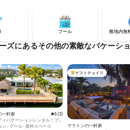
は最小限にしてください。
ですので、エバーグレーズアド
ーを最大限に楽しむことができ
i
プール
敷地内無料駐
ーズにあるその他の素敵なバケーシ
ホスト
ゲストチョイス
ホスト
大好評のゲストチョイスです。
の一軒家
レビュー3件、5つ星中5つ星の平均評価
5 (3)
ティバケーションレンタル！プ
マラトンの一軒家
ィキハット、ドッケージ
ョン
·
プール
·
屋外スペース