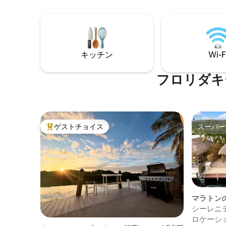
お楽しみください。 チェックイン・チェ
せん。服
ックアウトは土曜日のみ。
キッチン
Wi-F
フロリダキ
ゲストチョイス
スーパー
大好評のゲストチョイスです。
スーパー
マラトン
シーレニ
ール、テ
ロケーシ