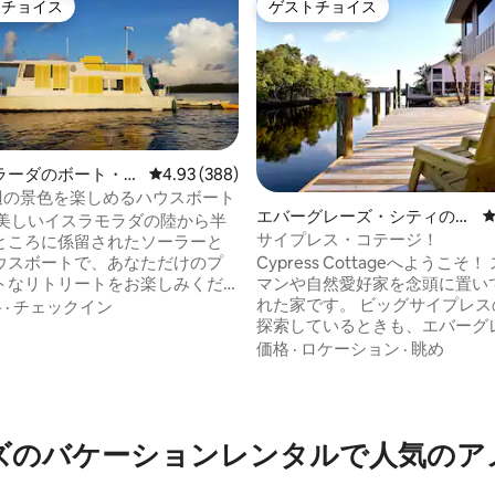
トチョイス
ゲストチョイス
ゲストチョイスです。
ゲストチョイス
つ星中5つ星の平均評価
ラーダのボート・船
レビュー388件、5つ星中4.93つ星の平均評価
4.93 (388)
水辺の景色を楽しめるハウスボート
エバーグレーズ・シティのコ
 美しいイスラモラダの陸から半
テージ
サイプレス・コテージ！
ところに係留されたソーラーと
ウスボートで、あなただけのプ
Cypress Cottageへようこそ！ スポーツ
トなリトリートをお楽しみくだ
マンや自然愛好家を念頭に置い
くなった後に到着しないでくださ
れた家です。 ビッグサイプレス
格
·
チェックイン
の乗船は禁止です。 ハンドプル
探索しているときも、エバーグ
ボードモーターの経験が必要で
テン・サウザンド・アイランズ
価格
·
ロケーション
·
眺め
の往復には、6馬力のアウトボード
ているときも、マングローブジ
を備えた12フィートのスキフが信
のパノラマビューを楽しみなが
提供されています 探索には
リラックスできる場所がありま
ん シャワーにお湯が出ない場合
Cypress Cottageには、ボ
ズのバケーションレンタルで人気のア
ットやソーラーバッグでお湯を加
ックのトレーラー用のスペース
ださい。 ご到着前に髭剃りをお
台分の）駐車場があります。 私
す。 スーツケースは使用できま
ックはボートを保管するのに最