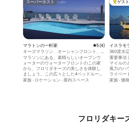
スーパーホスト
ゲス
スーパーホスト
大好評の
マラトンの一軒家
レビュー4件、5
5 (4)
イスラモ
舶
キーズマラソン、オーシャンフロント、4
360度
ベッドルーム、3.5バスルーム、プール付
マラソンにある、素晴らしいオープンウ
重要事項
きの宿泊施設。
ォーターのウォーターフロントのこの家
マイルの
から、フロリダキーズの美しさを体験し
風力のハ
ましょう。この広々とした4ベッドルー
ライベー
ム、3.5バスルームの隠れ家的な宿泊先か
さい 暗
家族
·
ロケーション
·
屋内スペース
家族
·
価
らは、息をのむような夕日の眺めと無限
い。夜間
に広がるオーシャンビューを楽しめま
式アウト
す。 2階建てのオープンレイアウトは、家
す 岸と
族や友達との旅行に最適で、プライバシ
モーター
ーを確保しながら広々とした集まるスペ
頼できる形で
ースを提供します。 ボートでお越しの場
頼りませ
フロリダキー
合は、ボートの洗浄やエンジンのフラッ
は、Tポ
シングに使える淡水ホースが備わった21メ
熱してく
ートルのプライベートドックの利便性を
願いしま