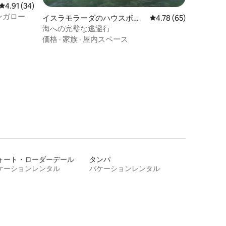
レビュー34件、5つ星中4.91つ星の平均評価
4.91 (34)
バンガロー
イスラモラーダのハウスボー
レビュー65件、5つ星
4.78 (65)
ト
海への完璧な逃避行
価格
·
家族
·
屋内スペース
ォート・ローダーデール
タンパ
ケーションレンタル
バケーションレンタル