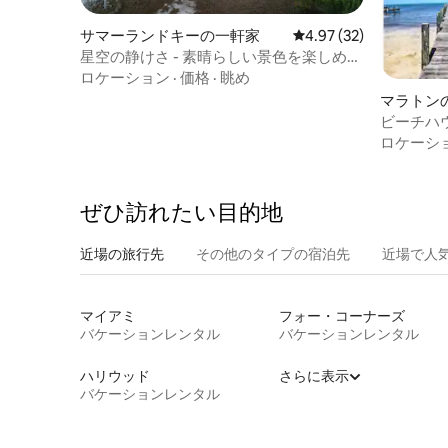
サマーランドキーの一軒家
レビュー32件、5つ星中
4.97 (32)
星空の静けさ - 素晴らしい景色を楽しめる
隠れ家
ロケーション
·
価格
·
眺め
マラトン
ビーチハ
の夕日が
ロケーシ
ぜひ訪⁠れ⁠た⁠い目⁠的⁠地
近場の旅行先
その他のタ⁠イ⁠プ⁠の宿⁠泊⁠先
近場で人
マイアミ
フォー・コーナーズ
バケーションレンタル
バケーションレンタル
ハリウッド
さらに表示
バケーションレンタル