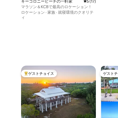
キーコロニービーチの一軒家
レビュー17件、5
5 (17)
マラソン＆KCBで最高のロケーション！
ロケーション
·
家族
·
就寝環境のクオリテ
ィ
ゲストチョイス
ゲストチ
大好評のゲストチョイスです。
ゲストチ