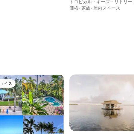
つ星中5つ星の平均評価
トロピカル・キーズ・リトリート 
| ジャグジー | 映画館
価格
·
家族
·
屋内スペース
ョイス
ョイス