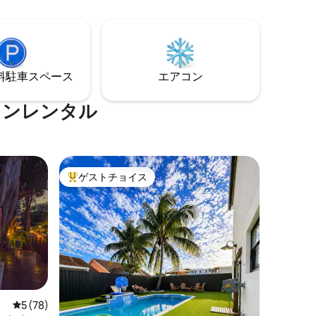
バーツリゾートまで車で10分 ジョン・ペ
ベンチャ
ネンカンプ・コーラルリーフ州立公園ま
ます。
で車で15分 アフリカンクイーン運河クル
ーズまで車で22分 私たちと一緒にキーラ
ーゴを体験して、詳細をご覧ください！
⁠車ス⁠ペ⁠ー⁠ス
エアコン
ョンレンタル
ゲストチョイス
大好評のゲストチョイスです。
レビュー78件、5つ星中5つ星の平均評価
5 (78)