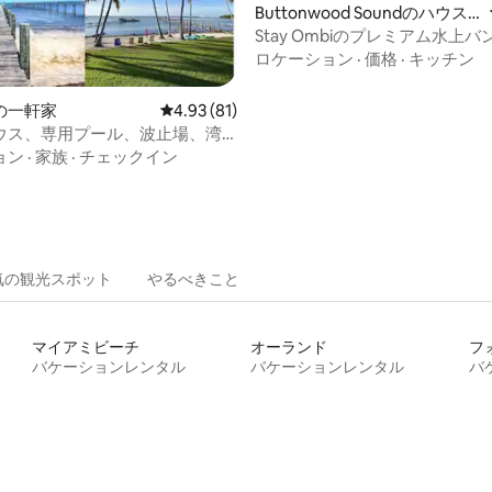
Buttonwood Soundのハウス
ボート
Stay Ombiのプレミアム水上
4.97つ星の平均評価
ロケーション
·
価格
·
キッチン
の一軒家
レビュー81件、5つ星中4.93つ星の平均評価
4.93 (81)
ウス、専用プール、波止場、湾
見える景色
ョン
·
家族
·
チェックイン
気の観光スポット
やるべきこと
マイアミビーチ
オーランド
フ
バケーションレンタル
バケーションレンタル
バ