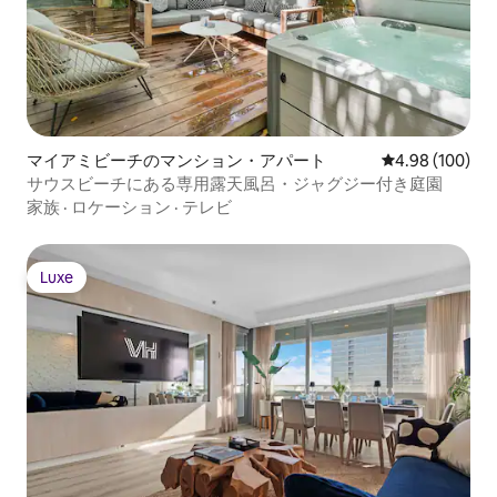
マイアミビーチのマンション・アパート
レビュー100件
4.98 (100)
サウスビーチにある専用露天風呂・ジャグジー付き庭園
家族
·
ロケーション
·
テレビ
Luxe
Luxe