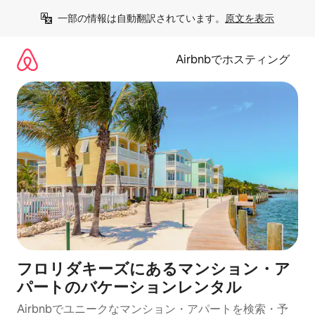
コ
一部の情報は自動翻訳されています。
原文を表示
ン
テ
ン
Airbnbでホスティング
ツ
に
ス
キ
ッ
プ
フロリダキーズにあるマンション・ア
パートのバケーションレンタル
Airbnbでユニークなマンション・アパートを検索・予