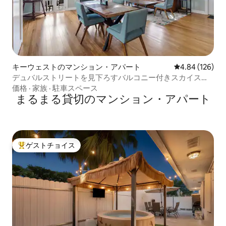
キーウェストのマンション・アパート
レビュー126件
4.84 (126)
デュバルストリートを見下ろすバルコニー付きスカイスイ
ート
価格
·
家族
·
駐車スペース
まるまる貸切のマンション・アパート
ゲストチョイス
大好評のゲストチョイスです。