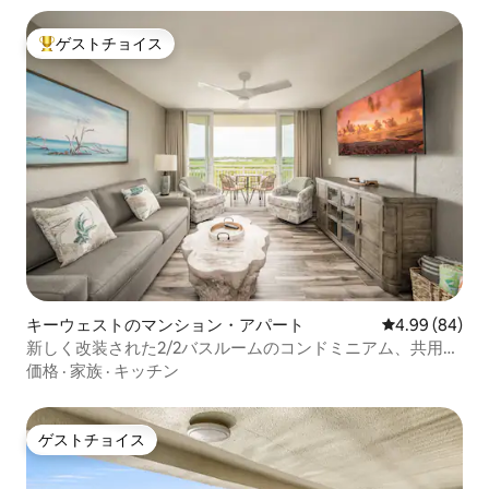
ゲストチョイス
大好評のゲストチョイスです。
キーウェストのマンション・アパート
レビュー84件
4.99 (84)
新しく改装された2/2バスルームのコンドミニアム、共用プ
ール付き
価格
·
家族
·
キッチン
ゲストチョイス
ゲストチョイス