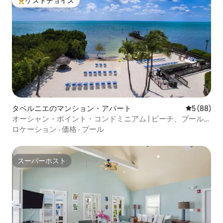
ゲストチョイス
大好評のゲストチョイスです。
タベルニエのマンション・アパート
レビュー8
5 (88)
オーシャン・ポイント・コンドミニアム | ビーチ、プール、
ホットタブ、テニス
ロケーション
·
価格
·
プール
スーパーホスト
スーパーホスト