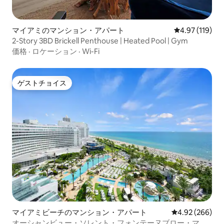
マイアミのマンション・アパート
レビュー119件
4.97 (119)
2-Story 3BD Brickell Penthouse | Heated Pool | Gym
価格
·
ロケーション
·
Wi-Fi
ゲストチョイス
ゲストチョイス
マイアミビーチのマンション・アパート
レビュー266件
4.92 (266)
オーシャンビュー・ソレント・フォンテーヌブロー・マイ