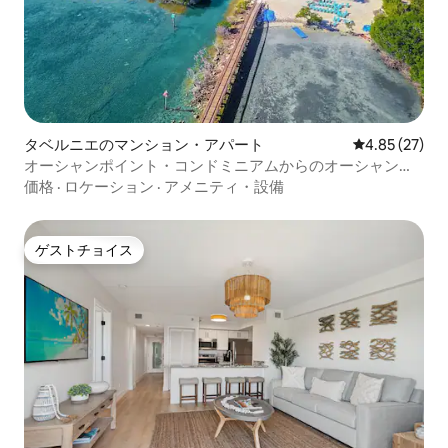
タベルニエのマンション・アパート
レビュー27件
4.85 (27)
オーシャンポイント・コンドミニアムからのオーシャンビ
ュー
価格
·
ロケーション
·
アメニティ・設備
ゲストチョイス
ゲストチョイス