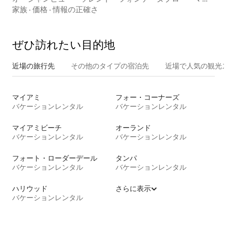
アミ・ビーチ・ユニット
家族
·
価格
·
情報の正確さ
ぜひ訪⁠れ⁠た⁠い目⁠的⁠地
近場の旅行先
その他のタ⁠イ⁠プ⁠の宿⁠泊⁠先
近場で人気の観光
マイアミ
フォー・コーナーズ
バケーションレンタル
バケーションレンタル
マイアミビーチ
オーランド
バケーションレンタル
バケーションレンタル
フォート・ローダーデール
タンパ
バケーションレンタル
バケーションレンタル
ハリウッド
さらに表示
バケーションレンタル