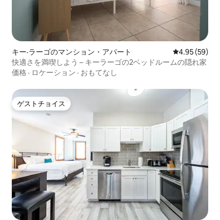
キー·ラーゴのマンション・アパート
レビュー59件
4.95 (59)
快適さを満喫しよう – キーラーゴの2ベッドルームの隠れ家
価格
·
ロケーション
·
おもてなし
ゲストチョイス
ゲストチョイス