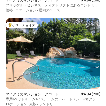
マイアミのマンション・アパート
レビュー268件
4.94 (268)
ブリッケル・ビジネス・ディストリクトにあるコンドミニ
アム
価格
·
ロケーション
·
屋内スペース
ゲストチョイス
大好評のゲストチョイスです。
マイアミのマンション・アパート
レビュー200件
4.94 (200)
専用1ベッドルーム1バスルームのアパートメント+オアシス
プール、Airbnb手数料3%f込み
ロケーション
·
家族
·
ランドリー