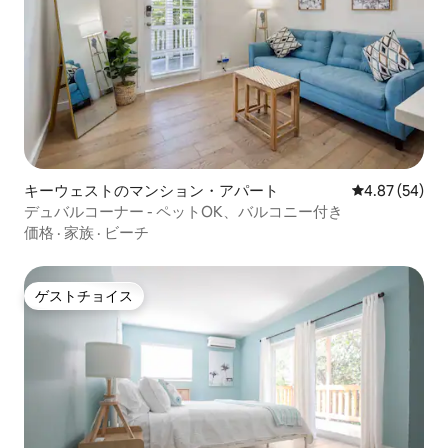
キーウェストのマンション・アパート
レビュー54件
4.87 (54)
デュバルコーナー - ペットOK、バルコニー付き
価格
·
家族
·
ビーチ
ゲストチョイス
ゲストチョイス