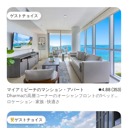
ゲストチョイス
ゲストチョイス
マイアミビーチのマンション・アパート
レビュー353件
4.88 (353)
Dharmaの高層コーナーのオーシャンフロントの1ベッドル
ームのアパート
ロケーション
·
家族
·
快適さ
ゲストチョイス
大好評のゲストチョイスです。