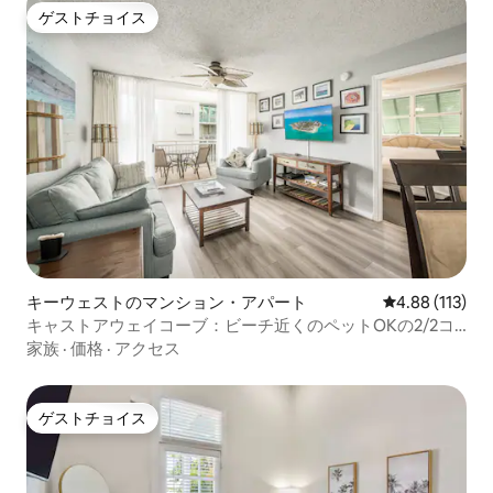
ゲストチョイス
ゲストチョイス
キーウェストのマンション・アパート
レビュー113件
4.88 (113)
キャストアウェイコーブ：ビーチ近くのペットOKの2/2コ
ンドミニアム！
家族
·
価格
·
アクセス
ゲストチョイス
ゲストチョイス