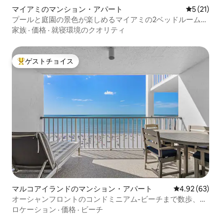
マイアミのマンション・アパート
レビュー2
5 (21)
プールと庭園の景色が楽しめるマイアミの2ベッドルームコ
ンドミニアムでリラックス
家族
·
価格
·
就寝環境のクオリティ
ゲストチョイス
大好評のゲストチョイスです。
マルコアイランドのマンション・アパート
レビュー63件
4.92 (63)
オーシャンフロントのコンドミニアム-ビーチまで数歩、最
高の夕日！
ロケーション
·
価格
·
ビーチ