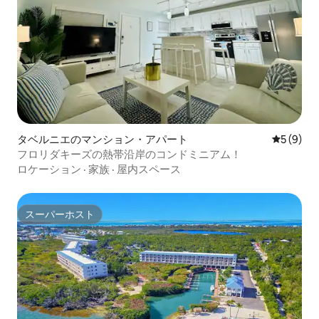
タベルニエのマンション・アパート
レビュー
5 (9)
フロリダキーズの熱帯沿岸のコンドミニアム！
ロケーション
·
家族
·
屋内スペース
スーパーホスト
スーパーホスト