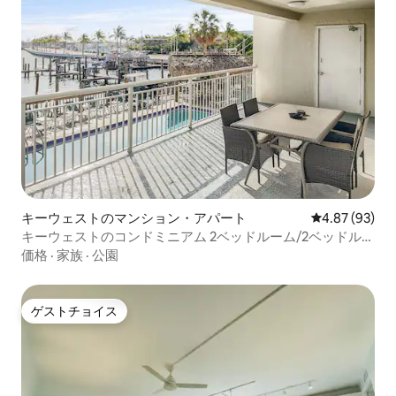
キーウェストのマンション・アパート
レビュー93件
4.87 (93)
キーウェストのコンドミニアム 2ベッドルーム/2ベッドルー
ム プール＆ボート無料スリップ
価格
·
家族
·
公園
ゲストチョイス
ゲストチョイス