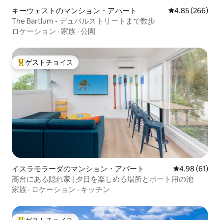
キーウェストのマンション・アパート
レビュー266件
4.85 (266)
The Bartlum - デュバルストリートまで数歩
ロケーション
·
家族
·
公園
ゲストチョイス
大好評のゲストチョイスです。
イスラモラーダのマンション・アパート
レビュー61件
4.98 (61)
高台にある隠れ家 | 夕日を楽しめる場所とボート用の池
家族
·
ロケーション
·
キッチン