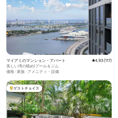
マイアミのマンション・アパート
レビュー117
4.93 (117)
美しい湾の眺め|プール＆ジム
価格
·
家族
·
アメニティ・設備
ゲストチョイス
大好評のゲストチョイスです。