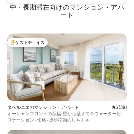
中・長期滞在向けのマンション・アパ
ート
ゲストチョイス
大好評のゲストチョイスです。
タベルニエのマンション・アパート
レビュー3
5 (38)
オーシャンフロントの至福•壁から壁までのウォータービュ
ー+プール
ロケーション
·
価格
·
徒歩移動のしやすさ