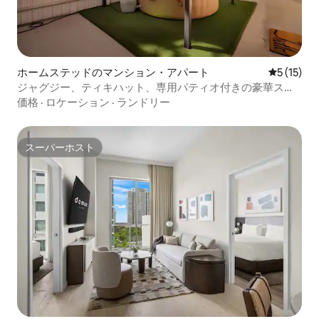
ホームステッドのマンション・アパート
レビュー1
5 (15)
ジャグジー、ティキハット、専用パティオ付きの豪華スイ
ート
価格
·
ロケーション
·
ランドリー
スーパーホスト
スーパーホスト