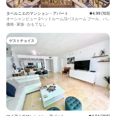
タベルニエのマンション・アパート
レビュー103件
4.99 (103)
オーシャンビュー 2ベッドルーム/2バスルーム プール、バ
ー、ジム、ドッキング28フィート
価格
·
家族
·
おもてなし
ゲストチョイス
ゲストチョイス