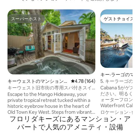
スーパーホスト
ゲストチョイス
スーパーホスト
ゲストチョイス
キー·ラーゴのマ
アパート
5. キーラーゴの
キーウェストのマンション・
レビュー164件、5つ星中4.78
4.78 (164)
ジオ | カヤック＆
アパート
Cabana 5がゲ
キーウェスト旧市街の専用スパ付きスイ
ださい。明るくモ
ート
Escape to the Mango Hideaway, your
ォーターフロント
private tropical retreat tucked within a
Waterfront C
historic eyebrow house in the heart of
そばで海に直接ア
ロケーション
·
価
Old Town Key West. Steps from vibrant
グローブでカヤッ
フロリダキーズにあるマンション・ア
Duval Street and iconic landmarks like
ーケリング、防波
the Hemingway Home and Mallory
パートで人気のアメニティ・設備
ースシャークを観
Square, this charming junior suite
を眺めながらリラ
combines island elegance with modern