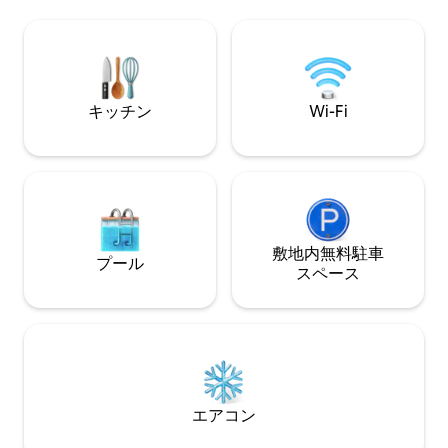
様でご利用いただ
comfort. Inside, discover a king
ン、ウォークイン
bedroom with bamboo accents, a fully
レビ、高速Wi-F
equipped kitchenette, and a spa-like
場、専用ボートド
bathroom. But the real magic awaits
ています。ジョン
beyond the French doors: your exclusive
界一流のシュノー
outdoor oasis
キッチン
Wi-Fi
スポットから数分
敷地内無料駐⁠車
プール
ス⁠ペ⁠ー⁠ス
エアコン