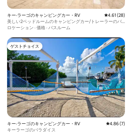
キー·ラーゴのキャンピングカー・RV
レビュー28件
4.61 (28)
美しい2ベッドルームのキャンピングカー/トレーラーのバ
ケーションホーム。
ロケーション
·
価格
·
バスルーム
ゲストチョイス
ゲストチョイス
キー·ラーゴのキャンピングカー・RV
レビュー7件
4.86 (7)
キーラーゴのパラダイス