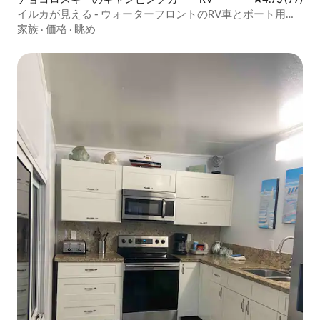
イルカが見える - ウォーターフロントのRV車とボート用ス
リップ
家族
·
価格
·
眺め