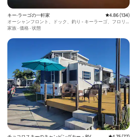
キー·ラーゴの一軒家
レビュー134件
4.86 (134)
オーシャンフロント、ドック、釣り - キーラーゴ、フロリ
ダ州
家族
·
価格
·
状態
チョコロスキーのキャンピングカー・RV
レビュー77件
4.75 (77)