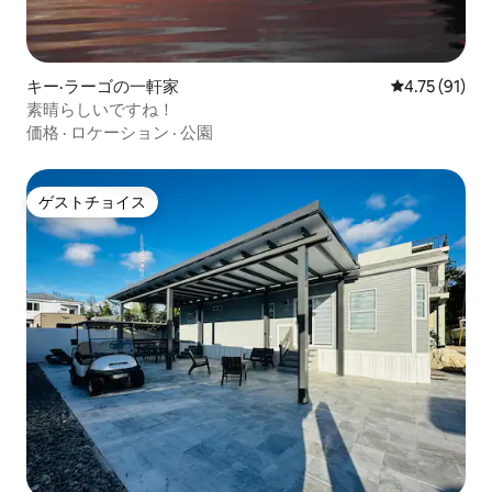
キー·ラーゴの一軒家
レビュー91件
4.75 (91)
素晴らしいですね！
価格
·
ロケーション
·
公園
ゲストチョイス
ゲストチョイス