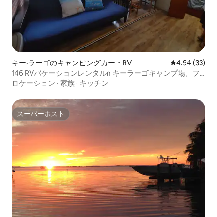
キー·ラーゴのキャンピングカー・RV
レビュー33件
4.94 (33)
146 RVバケーションレンタルn キーラーゴキャンプ場、フ
ロリダ
ロケーション
·
家族
·
キッチン
スーパーホスト
スーパーホスト