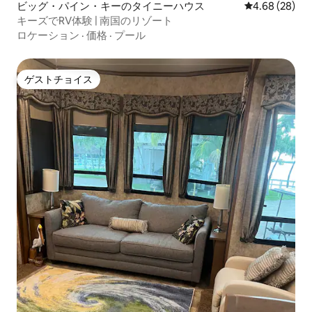
ビッグ・パイン・キーのタイニーハウス
レビュー28件
4.68 (28)
キーズでRV体験 | 南国のリゾート
ロケーション
·
価格
·
プール
ゲストチョイス
ゲストチョイス