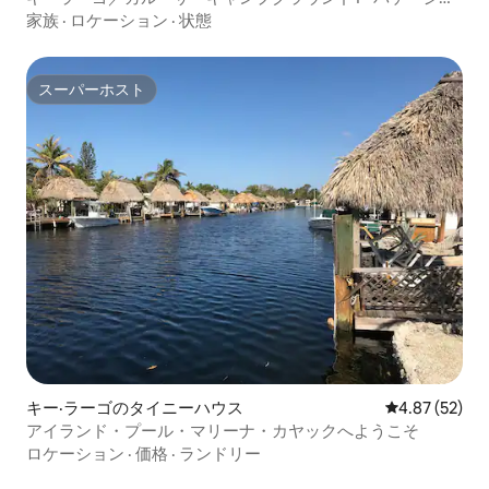
ン用RVレンタル
家族
·
ロケーション
·
状態
スーパーホスト
スーパーホスト
キー·ラーゴのタイニーハウス
レビュー52件
4.87 (52)
アイランド・プール・マリーナ・カヤックへようこそ
ロケーション
·
価格
·
ランドリー