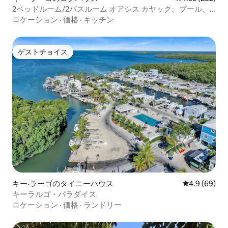
2ベッドルーム/2バスルーム オアシス カヤック、プール、
ビーチ、ドックレンタル
ロケーション
·
価格
·
キッチン
ゲストチョイス
ゲストチョイス
キー·ラーゴのタイニーハウス
レビュー69
4.9 (69)
キーラルゴ・パラダイス
ロケーション
·
価格
·
ランドリー