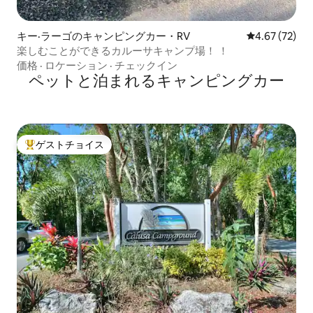
キー·ラーゴのキャンピングカー・RV
レビュー72件
4.67 (72)
楽しむことができるカルーサキャンプ場！ ！
価格
·
ロケーション
·
チェックイン
ペットと泊まれるキャンピングカー
ゲストチョイス
大好評のゲストチョイスです。