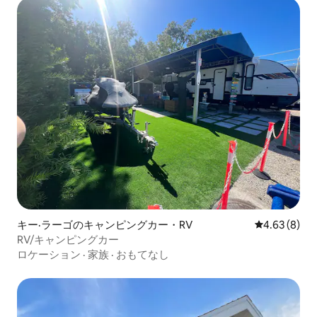
キー·ラーゴのキャンピングカー・RV
レビュー8件
4.63 (8)
RV/キャンピングカー
ロケーション
·
家族
·
おもてなし