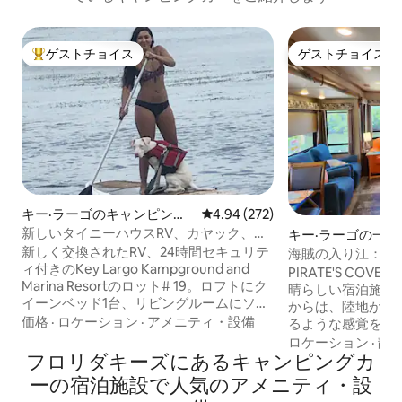
ゲストチョイス
ゲストチョイス
大好評のゲストチョイスです。
ゲストチョイス
キー·ラーゴのキャンピング
レビュー272件、5つ星中4.94
4.94 (272)
カー・RV
新しいタイニーハウスRV、カヤック、ビ
キー·ラーゴの一軒
ーチ、魚、マリーナ、プール
新しく交換されたRV、24時間セキュリテ
海賊の入り江：海
ィ付きのKey Largo Kampground and
り、景色
PIRATE'S CO
Marina Resortのロット# 19。ロフトにク
晴らしい宿泊施設
イーンベッド1台、リビングルームにソフ
からは、陸地が見
ァベッド、地下室にラウンジ、フルキッ
価格
·
ロケーション
·
アメニティ・設備
るような感覚を得
チンとフルバスルーム、ケーブルテレビ
分だけのプライベ
ロケーション
·
静
とWi-Fi。 Publixスーパーマーケット、ジ
フロリダキーズにあるキャンピングカ
みください。1ベッ
ョン・ペネカンプ州立公園、深海釣り、
ダークリーク、コ
ーの宿泊施設で人気のアメニティ・設
ダイビング、シュノーケルチャーター
トレーラー、キン