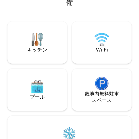
備
船、レストランまで徒歩圏内です。 約40
ルーム1台付き。
フィートx 60フィートの美しい景観のプ
ィキハット、ステ
ライベートな敷地は、プール、トレーラ
イメントエリアが
ー駐車場付きボートランプ、ランドリ
外シャワーがありま
ー、トイレ、バスハウスの近くにあり、
ットサービス。ド
便利です。
釣り。最大定員は
まれます。お気に
す。
キッチン
Wi-Fi
敷地内無料駐⁠車
プール
ス⁠ペ⁠ー⁠ス