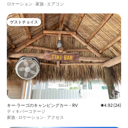
ロケーション
·
家族
·
エアコン
ゲストチョイス
ゲストチョイス
キー·ラーゴのキャンピングカー・RV
レビュー24件
4.92 (24)
ティキバーコテージ
家族
·
ロケーション
·
アクセス