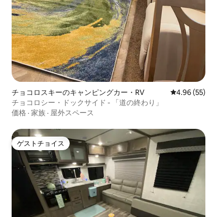
チョコロスキーのキャンピングカー・RV
レビュー55件
4.96 (55)
チョコロシー・ドックサイド - 「道の終わり」
価格
·
家族
·
屋外スペース
ゲストチョイス
ゲストチョイス