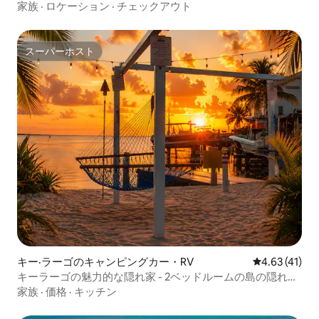
空港に近い
家族
·
ロケーション
·
チェックアウト
スーパーホスト
スーパーホスト
キー·ラーゴのキャンピングカー・RV
レビュー41件
4.63 (41)
キーラーゴの魅力的な隠れ家 - 2ベッドルームの島の隠れ家
（新規）
家族
·
価格
·
キッチン