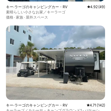
キー·ラーゴのキャンピングカー・RV
レビュー49件
4.92 (49)
素晴らしい小さなお家／キーラーゴ
価格
·
家族
·
屋外スペース
キー·ラーゴのキャンピングカー・RV
レビュー142
4.71 (142)
キーラーゴ／カルーサ・キャンプグラウンド1 - バケーショ