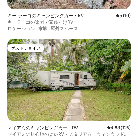
キー·ラーゴのキャンピングカー・RV
レビュー1
5 (10)
キーラーゴの楽園で家族向けRV
ロケーション
·
家族
·
屋外スペース
ゲストチョイス
ゲストチョイス
マイアミのキャンピングカー・RV
レビュー125件
4.83 (125)
マイアミの居心地のよいRV・スタジアム、ウィンウッド、