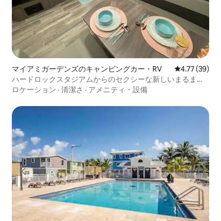
マイアミガーデンズのキャンピングカー・RV
レビュー39件
4.77 (39)
ハードロックスタジアムからのセクシーな新しいまるまる
貸切
ロケーション
·
清潔さ
·
アメニティ・設備