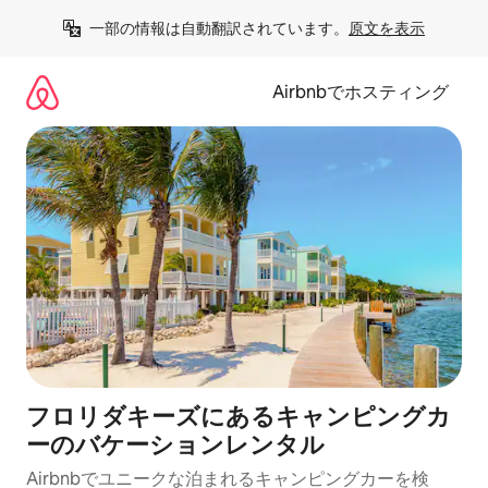
コ
一部の情報は自動翻訳されています。
原文を表示
ン
テ
ン
Airbnbでホスティング
ツ
に
ス
キ
ッ
プ
フロリダキーズにあるキャンピングカ
ーのバケーションレンタル
Airbnbでユニークな泊まれるキャンピングカーを検