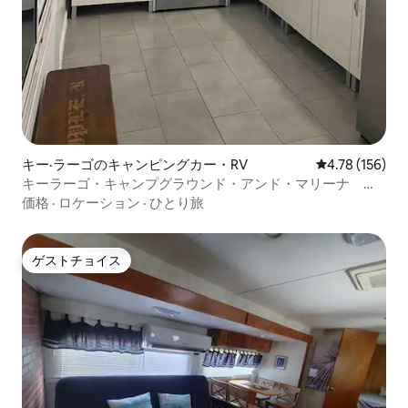
キー·ラーゴのキャンピングカー・RV
レビュー156件
4.78 (156)
キーラーゴ・キャンプグラウンド・アンド・マリーナ サ
イト#83
価格
·
ロケーション
·
ひとり旅
ゲストチョイス
ゲストチョイス