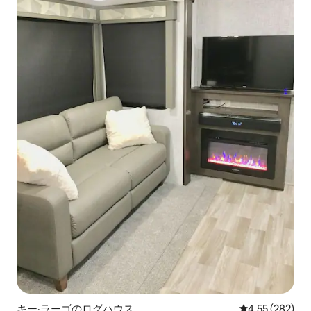
キー·ラーゴのログハウス
レビュー282件
4.55 (282)