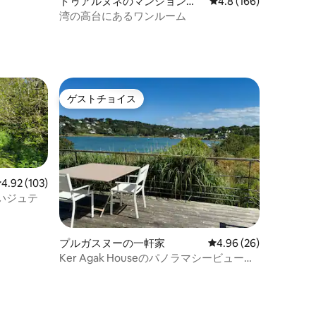
ドゥアルヌネのマンション・
レビュー166件、5つ
4.8 (166)
アパート
湾の高台にあるワンルーム
ゲストチョイス
ゲストチョイス
レビュー103件、5つ星中4.92つ星の平均評価
4.92 (103)
いジュテ
プルガスヌーの一軒家
レビュー26件、5つ星
4.96 (26)
Ker Agak Houseのパノラマシービューデ
ィベン港