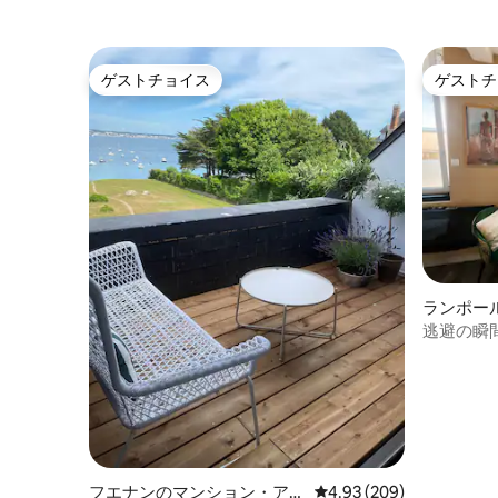
ゲストチョイス
ゲストチ
ゲストチョイス
ゲストチ
ランポー
マンショ
逃避の瞬間 
GR34
フエナンのマンション・アパ
レビュー209件、5つ星中
4.93 (209)