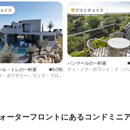
ョイス
ゲストチョイス
ョイス
大好評のゲストチョイスです。
パンマールの一軒家
ティ・ノナ - ポワント・ド・パ
ール・トレの一軒家
レビュー19件、5つ星中5つ星の平均評価
5 (19)
海が見える家
ラ・ダウデリー：ヴィラ・ブロ
ス
星中5つ星の平均評価
ォーターフロントにあるコンドミニ