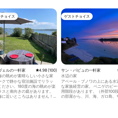
トチョイス
ゲストチョイス
ゲストチョイスです。
ゲストチョイス
ヴェルの一軒家
レビュー100件、5つ星中4.98つ星の平均評価
4.98 (100)
サン・パビュの一軒家
海の眺めが素晴らしい小さな家
水辺の家
ークで静かな宿泊施設でリラッ
アベール・ブノワの上にある水
ください。180度の海の眺めが楽
な家族経営の家。 ベニゲのビーチへの専
ラスと南向きの庭があります。
用階段があります。（外部100段） す
海に近いところはありません！
の部屋から、川、海、ガロ島、
いウォータースポーツ（ウィン
マルグリットのカイトサーフィ
ィン、ウィングフォイル、セー
の素晴らしい眺めが楽しめます。 暖か
ど）、釣り、浜辺釣り、素晴ら
インテリア。 ブルトンの冬に暖をとるた
中4.99つ星の平均評価
キング（家から350mのところに
めのペレットストーブがあります。 