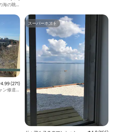
の海の眺
スーパーホスト
スーパーホスト
レビュー271件、5つ星中4.99つ星の平均評価
4.99 (271)
ャン修道