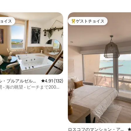
ョイス
ゲストチョイス
ョイス
大好評のゲストチョイスです。
ル・プルアルゼルの
レビュー132件、5つ星中4.91つ星の平均評価
4.91 (132)
ン・アパート
- 海の眺望 - ビーチまで200m -
4.93つ星の平均評価
ロスコフのマンション・アパ