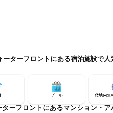
があります）、マウンテンバイク、
ルーム、1キッチン、2寝室（1
ング、周辺のショップやレスト
1「寮」）、1リビング、1パーゴ
が、この静かな場所で楽しめま
ルに最適
ます。
ォーターフロントにある宿泊施設で人
i
プール
敷地内無料駐
ーターフロントにあるマンション・ア