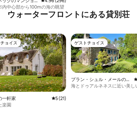
ネックのマンショ
レビュー296件、5つ星中4.96つ星の平均評価
4.96 (296)
ート
市内中心部から100mの海の眺望
ウォーターフロントにある貸別荘
トチョイス
ゲストチョイス
ゲストチョイスです。
ゲストチョイス
プラン・シュル・メールの一
軒家
海とドゥアルネネスに近い美し
の一軒家
レビュー21件、5つ星中5つ星の平均評価
5 (21)
た楽園
中4.87つ星の平均評価