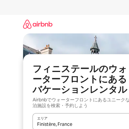
コ
ン
テ
ン
ツ
に
ス
キ
ッ
プ
フィニステールのウォ
ーターフロントにある
バケーションレンタル
Airbnbでウォーターフロントにあるユニーク
泊施設を検索・予約しよう
エリア
検索結果が表示されたら、上下の矢印キーを使っ