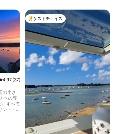
サンテッ
ゲストチョイス
ゲス
大好評のゲストチョイスです。
大好評
アパート
リーム、
🌊 庭付
ンテック
サンテッ
ンに面し
ョンの3
晴らしい
ットはパ
トを通っ
クセス、
レビュー37件、5つ星中4.97つ星の平均評価
4.97 (37)
m²のプ
辺の小さ
べて
サント・
ンの場所
い
2バス