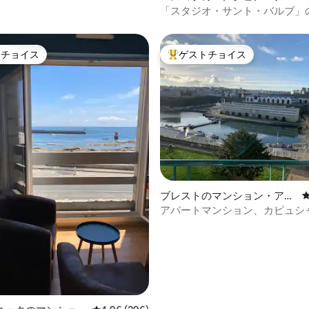
ート
「スタジオ・サント・バルブ」
め
トチョイス
ゲストチョイス
ゲストチョイスです。
大好評のゲストチョイスです。
中4.94つ星の平均評価
ブレストのマンション・アパ
ート
アパートマンション、カピュシ
院の眺望