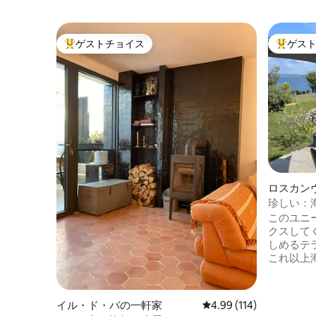
ゲストチョイス
ゲス
大好評のゲストチョイスです。
大好評の
ロスカン
珍しい：
このユニ
クスして
しめるテ
これ以上
素晴らし
ドサーフ
リングな
イル・ド・バの一軒家
レビュー114件、5つ星
4.99 (114)
しいハイ