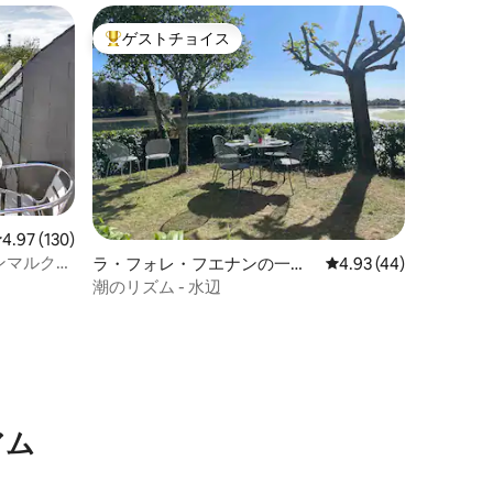
ゲストチョイス
大好評のゲストチョイスです。
レビュー130件、5つ星中4.97つ星の平均評価
4.97 (130)
ンマルクの
ラ・フォレ・フエナンの一軒
レビュー44件、5つ星
4.93 (44)
家
潮のリズム - 水辺
アム