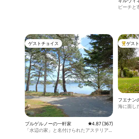
ギルヴィ
ン・アパ
ビーチと
ゲストチョイス
ゲス
ゲストチョイス
大好評の
フエナン
海に面し
プルゲルノーの一軒家
レビュー367件、5つ星
4.87 (367)
「水辺の家」と名付けられたアステリア
は3つ星の評価を受けています。