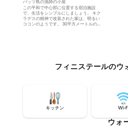
バッツ島の漁師の小屋
GR34
この平和で中心部に位置する宿泊施設
クライミ
で、生活をシンプルにしましょう。 キク
ランなど
ラデスの精神で改装された家は、明るい
す。 大人2名様とお子様1名様までご宿泊
ココンのようです。 30平方メートルの広
いただけ
いリビングルームには、テラスに面した
リビング、キッチンがあり、日当たりの
良い食事が楽しめます。 この部屋には、
雨の日に暖をとるためのストーブが備え
られています。 2階には、小さな階段があ
り、その中央にシャワー付きのバスルー
ムがあります。 親の寝室には160x200cm
フィニステールのウ
のベッド1台 子供部屋1部屋、ベッド2台
（90x200）。 静寂...
キッチン
Wi-F
ウォ