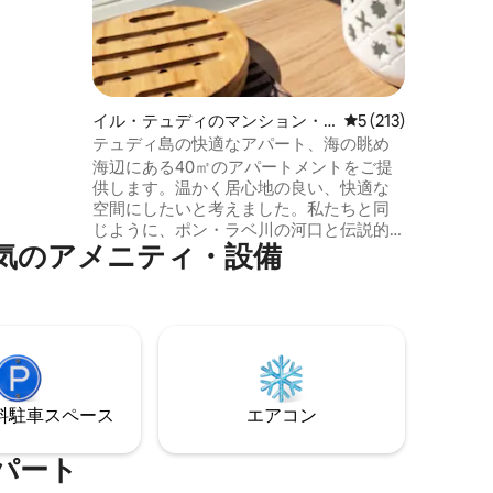
親子用と
ラ カップ
イル・テュディのマンション・
レビュー213件、5
5 (213)
アパート
テュディ島の快適なアパート、海の眺め
海辺にある40㎡のアパートメントをご提
供します。温かく居心地の良い、快適な
空間にしたいと考えました。私たちと同
じように、ポン・ラベ川の河口と伝説的
気のアメニティ・設備
な夕日を見ながらの食事をお楽しみいた
だけることを願っています。 テラスやレ
ストランのあるカレもお楽しみいただけ
ます。貝類がお好きな方は、許可に応じ
て徒歩で漁業が可能で、近くに牡蠣養殖
場があります。 シーズン中は毎週月曜日
に小さな市が開かれます。
⁠車ス⁠ペ⁠ー⁠ス
エアコン
パート