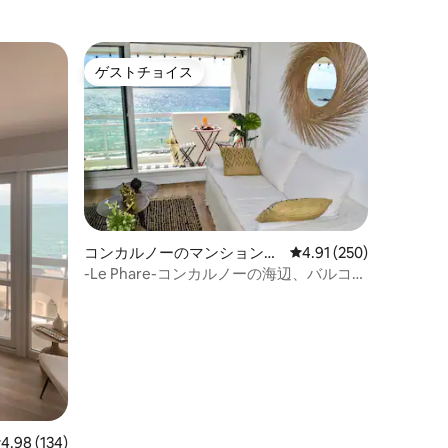
ゲストチョイス
ゲストチョイス
コンカルノーのマンション・
レビュー250件、5つ星
4.91 (250)
アパート
-Le Phare-コンカルノーの海辺、バルコニ
ー付き
レビュー134件、5つ星中4.98つ星の平均評価
4.98 (134)