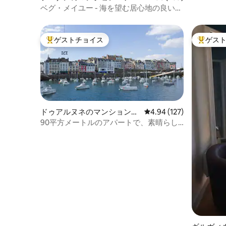
ート
ベグ・メイユー - 海を望む居心地の良いア
パート（ビーチまで60メートル）
ゲストチョイス
ゲス
大好評のゲストチョイスです。
大好評の
ドゥアルヌネのマンション・
レビュー127件、5つ星
4.94 (127)
アパート
90平方メートルのアパートで、素晴らし
い海の景色を眺めることができます