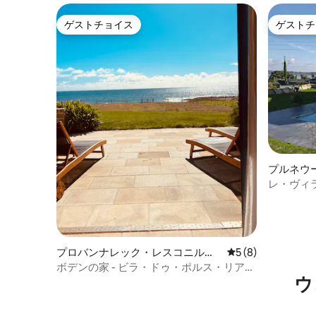
ゲストチョイス
ゲストチ
ゲストチョイス
ゲストチ
プルネウ
レ・ヴィ
ックハウ
プロバンナレック・レスコニルの
レビュー8件、5つ
5 (8)
一軒家
ボデンの家 - ビラ・ドゥ・ポルス・リアガ
ウ
ット・フロント・ドゥ・メール