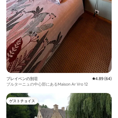
プレイベンの別荘
レビュー64件
4.89 (64)
ブルターニュの中心部にあるMaison Ar Vro 12
ゲストチョイス
ゲストチョイス