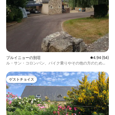
プルイニョーの別荘
レビュー54件
4.94 (54)
ル・サン・コロンバン、バイク乗りやその他の方のための
アパート
ゲストチョイス
ゲストチョイス