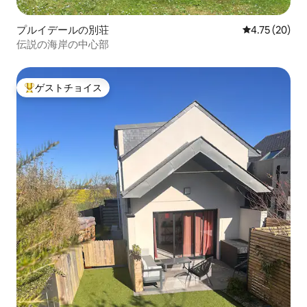
プルイデールの別荘
レビュー20件
4.75 (20)
伝説の海岸の中心部
ゲストチョイス
大好評のゲストチョイスです。