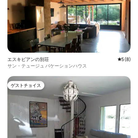
エスキビアンの別荘
レビュー
5 (8)
サン・テュージュ バケーションハウス
ゲストチョイス
ゲストチョイス