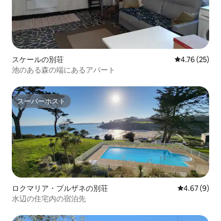
スケールの別荘
レビュー25件
4.76 (25)
池のある森の端にあるアパート
スーパーホスト
スーパーホスト
ロクマリア・プルザネの別荘
レビュー9件
4.67 (9)
水辺の住宅内の宿泊先