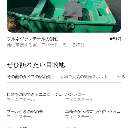
プルネヴァンテールの別荘
レビュー
5 (7)
池に隣接する家、アパート、海まで20分
ぜひ訪⁠れ⁠た⁠い目⁠的⁠地
その他のタ⁠イ⁠プ⁠の宿⁠泊⁠先
近場で人気の観光スポット
やる
自然を満喫できるエコロッジの宿泊施設
バンガロー
フィニステール
フィニステール
プール付きの宿泊先
車椅子から移乗しやすいトイレ付きの宿泊施設
フィニステール
フィニステール