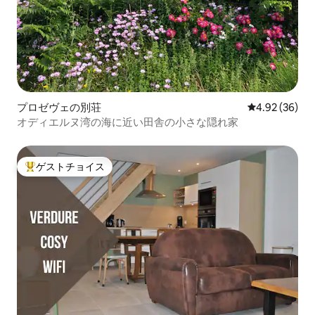
プロゼヴェの別荘
レビュー36件
4.92 (36)
オディエルヌ湾の海に近い田舎の小さな隠れ家
ゲストチョイス
大好評のゲストチョイスです。