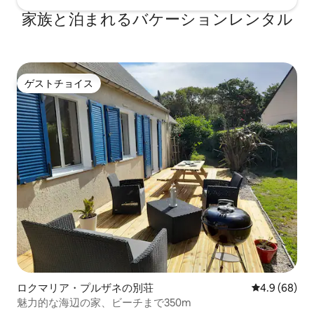
家族と泊まれるバケーションレンタル
ゲストチョイス
ゲストチョイス
ロクマリア・プルザネの別荘
レビュー68
4.9 (68)
魅力的な海辺の家、ビーチまで350m