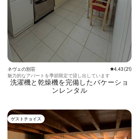
ネヴェの別荘
レビュー21件
4.43 (21)
魅力的なアパートを季節限定で貸し出しています
洗濯機と乾燥機を完備したバケーショ
ンレンタル
ゲストチョイス
ゲストチョイス