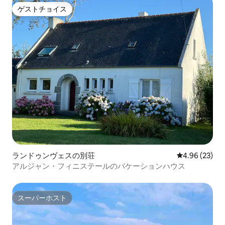
ゲストチョイス
ゲストチョイス
ランドゥンヴェスの別荘
レビュー23件
4.96 (23)
アルジャン・フィニステールのバケーションハウス
スーパーホスト
スーパーホスト