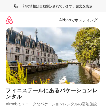
コ
一部の情報は自動翻訳されています。
原文を表示
ン
テ
ン
Airbnbでホスティング
ツ
に
ス
キ
ッ
プ
フィニステールにあるバケーションレ
ンタル
Airbnbでユニークなバケーションレンタルの宿泊施設