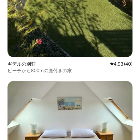
ギデルの別荘
レビュー40件
4.93 (40)
ビーチから800mの庭付きの家