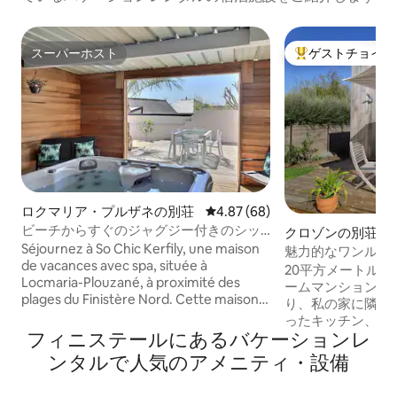
スーパーホスト
ゲストチョイス
スーパーホスト
大好評のゲストチ
ロクマリア・プルザネの別荘
レビュー68件、5つ星中4.87
4.87 (68)
ビーチからすぐのジャグジー付きのシッ
クロゾンの別荘
クな家
Séjournez à So Chic Kerfily, une maison
魅力的なワンルー
de vacances avec spa, située à
20平方メートル
Locmaria-Plouzané, à proximité des
ームマンション。
plages du Finistère Nord. Cette maison
り、私の家に隣接
spacieuse peut accueillir jusqu’à 8
ったキッチン、ダ
personnes et dispose de 3 chambres,
フィニステールにあるバケーションレ
140/200のベ
dont une au rez-de-chaussée. Vous
のバスルームがあ
ンタルで人気のアメニティ・設備
profiterez d’une pièce de vie lumineuse,
キューと南向きの
d’une cuisine équipée et d’une terrasse
15平方メートル