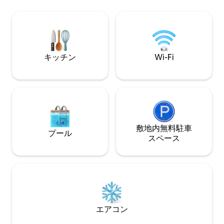
avec spa couvert. Environnement
だけます。 この
calme, proche des commerces, des
ビーチやレストラ
plages et du sentier côtier GR34. Idéal
スタッフ医療など
pour des vacances en famille ou entre
歩5分の場所にあ
amis en Bretagne.
のに理想的な出発点
あります。
キッチン
Wi-Fi
敷地内無料駐⁠車
プール
ス⁠ペ⁠ー⁠ス
エアコン