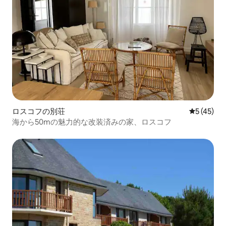
ロスコフの別荘
レビュー4
5 (45)
海から50mの魅力的な改装済みの家、ロスコフ