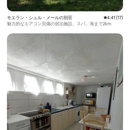
モエラン・シュル・メールの別荘
レビュー17件
4.41 (17)
魅力的なエアコン完備の宿泊施設、スパ、海まで2km