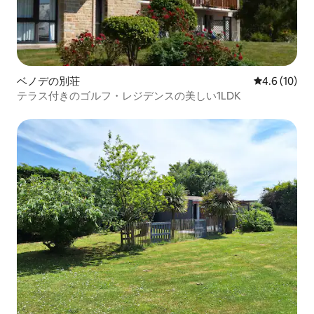
ベノデの別荘
レビュー10
4.6 (10)
テラス付きのゴルフ・レジデンスの美しい1LDK