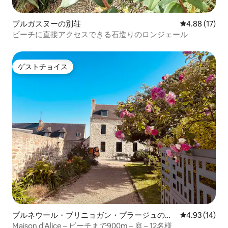
プルガスヌーの別荘
レビュー17件
4.88 (17)
ビーチに直接アクセスできる石造りのロンジェール
ゲストチョイス
ゲストチョイス
プルネウール・ブリニョガン・プラージュの別
レビュー14件
4.93 (14)
荘
Maison d'Alice – ビーチまで900m – 庭 – 12名様