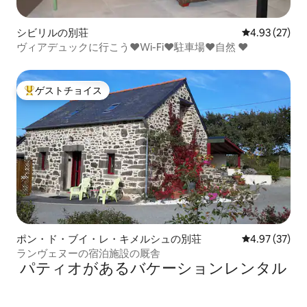
シビリルの別荘
レビュー27件
4.93 (27)
ヴィアデュックに行こう♥Wi-Fi♥駐車場♥自然 ♥
ゲストチョイス
大好評のゲストチョイスです。
ポン・ド・ブイ・レ・キメルシュの別荘
レビュー37件
4.97 (37)
ランヴェヌーの宿泊施設の厩舎
パティオがあるバケーションレンタル