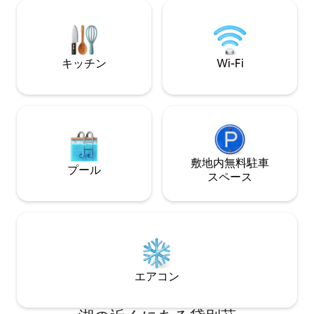
ンランド式サウナ
機と乾燥機）、リビングルームに開放さ
（20ユーロ）。 
れた設備の整ったキッチンが含まれま
自然に戻ることを
す。コーヒーとお茶をご用意していま
す。
キッチン
Wi-Fi
敷地内無料駐⁠車
プール
ス⁠ペ⁠ー⁠ス
エアコン