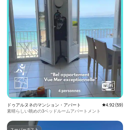
ドゥアルヌネのマンション・アパート
レビュー59件
4.92 (59)
素晴らしい眺めの3ベッドルームアパートメント
スーパーホスト