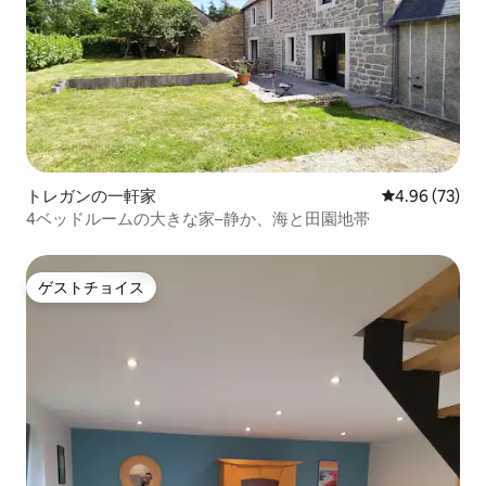
トレガンの一軒家
レビュー73件
4.96 (73)
4ベッドルームの大きな家–静か、海と田園地帯
ゲストチョイス
ゲストチョイス