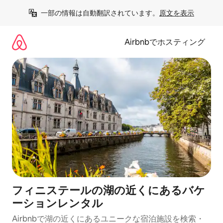
コ
一部の情報は自動翻訳されています。
原文を表示
ン
テ
ン
Airbnbでホスティング
ツ
に
ス
キ
ッ
プ
フィニステールの湖の近くにあるバケ
ーションレンタル
Airbnbで湖の近くにあるユニークな宿泊施設を検索・