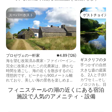
スーパーホスト
ゲストチョイス
スーパーホスト
ゲストチョイス
プロゼヴェの一軒家
レビュー126件、5つ星中4.89
4.89 (126)
ギスクリフのタイ
海を望む改装済み農家 - ファイバーイン
ス
手つかずの自然に
ターネット
完全に改装されたこの元農家は、静かな
ー
大きな森の庭園に
時間を過ごし、海の近くを散歩するのに
る、2人と子供1
理想的です。ビーチから900メートル離
カワセミ…そして
れており、美しい海の景色を楽しめま
ノロジカも。目を
す。カンペールとポワント・デュ・ラと
フィニステールの湖の近くにある宿泊
ために水に入るか
の間にある、プロゼヴェの町に位置する
さい！ シャレー
この家は、フィニステールを探索するた
施設で人気のアメニティ・設備
ファ、テーブル、
めの素晴らしい拠点です。 寝室4室、ト
供用マットレス1
イレ2室、シャワーとバスタブ付きのバス
イレは外にあります。 寒い季節
ルーム1室、ランドリールーム1室（洗濯