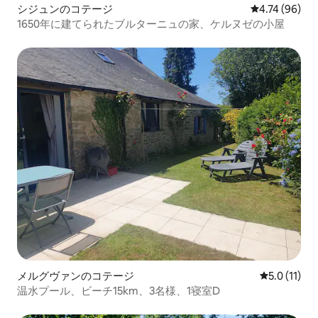
シジュンのコテージ
レビュー96件
4.74 (96)
1650年に建てられたブルターニュの家、ケルヌゼの小屋
メルグヴァンのコテージ
レビュー11
5.0 (11)
温水プール、ビーチ15km、3名様、1寝室D