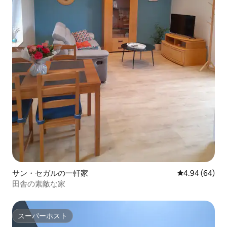
サン・セガルの一軒家
レビュー64件
4.94 (64)
田舎の素敵な家
スーパーホスト
スーパーホスト