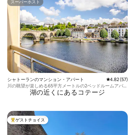
スーパーホスト
スーパーホスト
シャトーランのマンション・アパート
レビュー57件
4.82 (57)
川の眺望が楽しめる65平方メートルの2ベッドルームアパー
湖の近くにあるコテージ
ト
ゲストチョイス
大好評のゲストチョイスです。