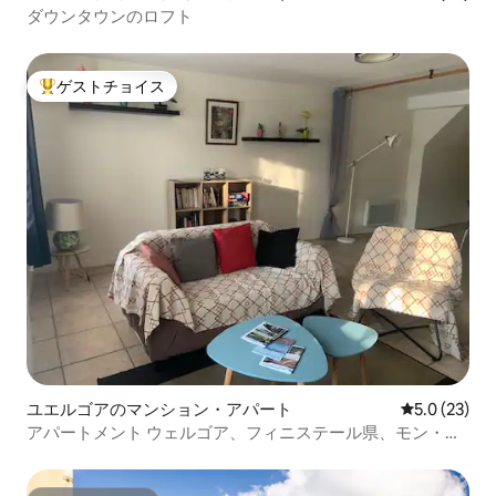
ダウンタウンのロフト
ゲストチョイス
大好評のゲストチョイスです。
ユエルゴアのマンション・アパート
レビュー23
5.0 (23)
アパートメント ウェルゴア、フィニステール県、モン・ダ
レ