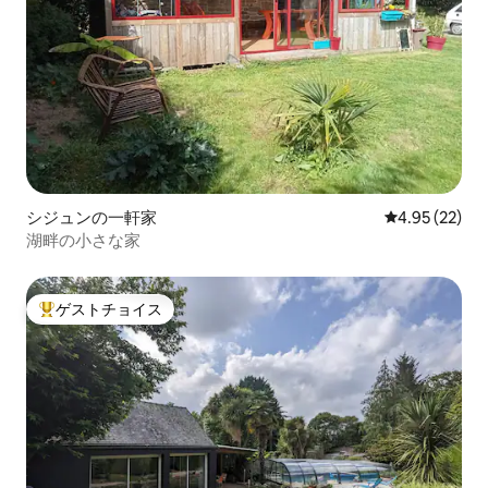
シジュンの一軒家
レビュー22件
4.95 (22)
湖畔の小さな家
ゲストチョイス
大好評のゲストチョイスです。