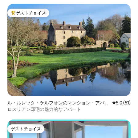
ゲストチョイス
大好評のゲストチョイスです。
ル・ルレック・ケルフオンのマンション・アパー
レビュー51
5.0 (51)
ト
ロスリアン邸宅の魅力的なアパート
ゲストチョイス
ゲストチョイス