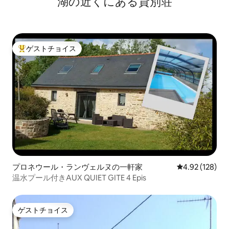
湖の近くにある貸別荘
ゲストチョイス
大好評のゲストチョイスです。
プロネウール・ランヴェルヌの一軒家
レビュー128件
4.92 (128)
温水プール付きAUX QUIET GITE 4 Epis
ゲストチョイス
ゲストチョイス