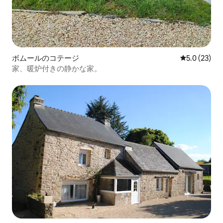
ボムールのコテージ
レビュー23
5.0 (23)
家、暖炉付きの静かな家。