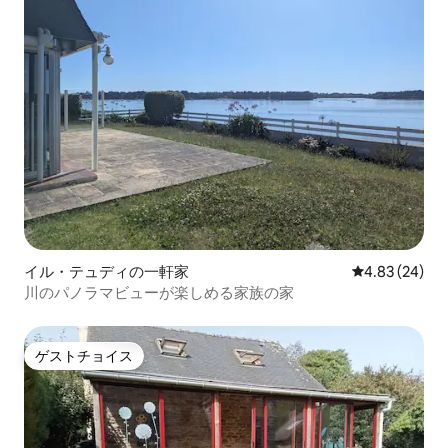
イル・テュディの一軒家
レビュー24件
4.83 (24)
川のパノラマビューが楽しめる家族の家
ゲストチョイス
ゲストチョイス