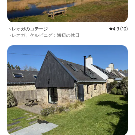
トレオガのコテージ
レビュー10
4.9 (10)
トレオガ、ケルビニグ：海辺の休日