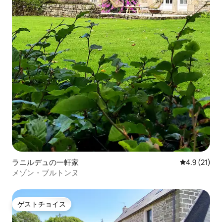
ラニルデュの一軒家
レビュー21
4.9 (21)
メゾン・ブルトンヌ
ゲストチョイス
ゲストチョイス