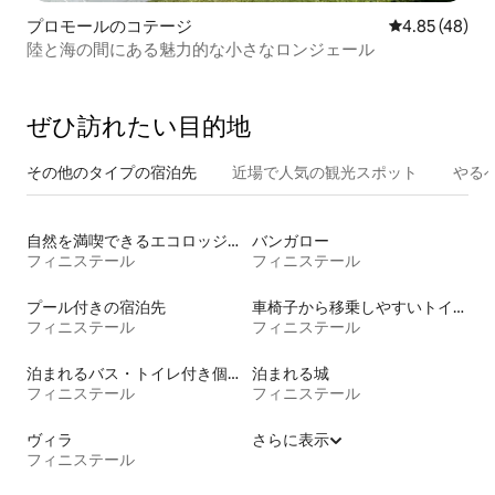
プロモールのコテージ
レビュー48件
4.85 (48)
陸と海の間にある魅力的な小さなロンジェール
ぜひ訪⁠れ⁠た⁠い目⁠的⁠地
その他のタ⁠イ⁠プ⁠の宿⁠泊⁠先
近場で人気の観光スポット
やる
自然を満喫できるエコロッジの宿泊施設
バンガロー
フィニステール
フィニステール
プール付きの宿泊先
車椅子から移乗しやすいトイレ付きの宿泊施設
フィニステール
フィニステール
泊まれるバス・トイレ付き個室
泊まれる城
フィニステール
フィニステール
ヴィラ
さらに表示
フィニステール