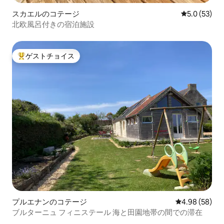
スカエルのコテージ
レビュー53
5.0 (53)
北欧風呂付きの宿泊施設
ゲストチョイス
大好評のゲストチョイスです。
プルエナンのコテージ
レビュー58件
4.98 (58)
ブルターニュ フィニステール 海と田園地帯の間での滞在