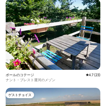
ポールのコテージ
レビュー23
4.7 (23)
ナント・ブレスト運河のメゾン
ゲストチョイス
ゲストチョイス