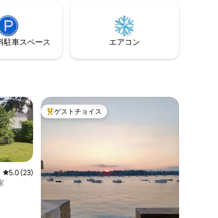
室4部屋、
らしさを眺めることができます。設備の
ン、バス
整った家、海を望む3つのベッドルーム、
ードの楽
ストーブと大きな囲まれた庭のある美し
いリビングルーム。
⁠車ス⁠ペ⁠ー⁠ス
エアコン
ゲストチョイス
大好評のゲストチョイスです。
レビュー23件、5つ星中5.0つ星の平均評価
5.0 (23)
家