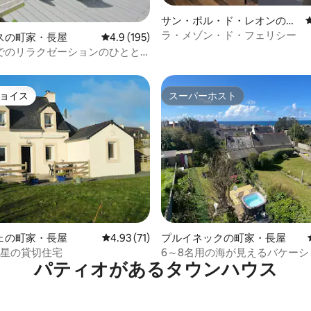
サン・ポル・ド・レオンの町
家・長屋
ラ・メゾン・ド・フェリシー
中4.88つ星の平均評価
スの町家・長屋
レビュー195件、5つ星中4.9つ星の平均評価
4.9 (195)
でのリラクゼーションのひとと
ョイス
スーパーホスト
ョイス
スーパーホスト
4.83つ星の平均評価
ェの町家・長屋
レビュー71件、5つ星中4.93つ星の平均評価
4.93 (71)
プルイネックの町家・長屋
つ星の貸切住宅
6～8名用の海が見えるバケーシ
パティオがあるタウンハウス
ス、ジャグジー、サーフィン