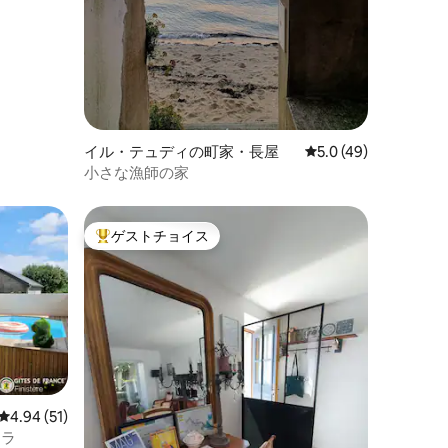
イル・テュディの町家・長屋
レビュー49件、5つ
5.0 (49)
小さな漁師の家
ゲストチョイス
大好評のゲストチョイスです。
レビュー51件、5つ星中4.94つ星の平均評価
4.94 (51)
ィラ