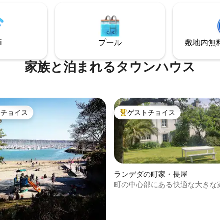
品質の寝具を備えた2つの寝室が
ド3台、シングルベッド3台の寝
が含ま
調理器具・設備の整ったキッチ
す。
ルーム、庭。 この温かい家でヨ
しみを味わってください！
i
プール
敷地内無料駐
家族と泊まれるタウンハウス
トチョイス
ゲストチョイス
ゲストチョイスです。
大好評のゲストチョイスです。
ランデダの町家・長屋
町の中心部にある快適な大きな
中5.0つ星の平均評価