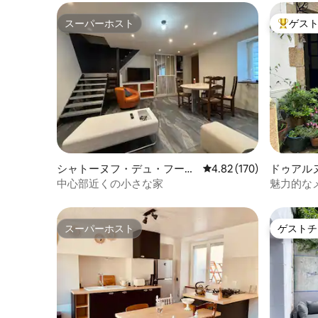
スーパーホスト
ゲス
スーパーホスト
大好評の
シャトーヌフ・デュ・フーの
レビュー170件、5つ星
4.82 (170)
ドゥアル
町家・長屋
中心部近くの小さな家
魅力的な
スーパーホスト
ゲストチ
スーパーホスト
ゲストチ