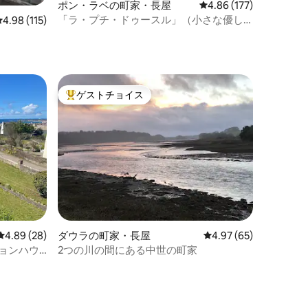
ポン・ラベの町家・長屋
レビュー177件、5つ星
4.86 (177)
「ラ・プチ・ドゥースル」（小さな優し
レビュー115件、5つ星中4.98つ星の平均評価
4.98 (115)
さ）
ゲストチョイス
大好評のゲストチョイスです。
レビュー28件、5つ星中4.89つ星の平均評価
4.89 (28)
ダウラの町家・長屋
レビュー65件、5つ星
4.97 (65)
ョンハウ
2つの川の間にある中世の町家