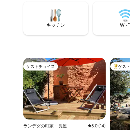
はホテル
快適さを備えており、1つまたは複数の家
あります。 専用駐車場と電気暖房
族に最適です。 景色の変化が保証されて
れていま
います！ビーチ、ショップ、レストラン
が徒歩圏内にあります。ビグーデンの地
キッチン
Wi-F
を発見するのに理想的な出発点です。
ゲストチョイス
ゲス
ゲストチョイス
大好評の
ランデダの町家・長屋
レビュー14件、5つ星
5.0 (14)