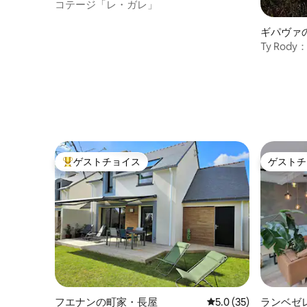
コテージ「レ・ガレ」
ギパヴァ
Ty Ro
望
ゲストチョイス
ゲストチ
大好評のゲストチョイスです。
ゲストチ
フエナンの町家・長屋
レビュー35件、5つ星
5.0 (35)
ランベゼ