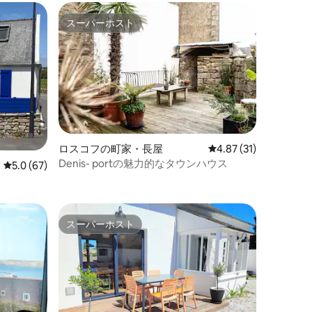
スーパーホスト
スーパーホスト
ロスコフの町家・長屋
レビュー31件、5つ星
4.87 (31)
Denis- portの魅力的なタウンハウス
レビュー67件、5つ星中5.0つ星の平均評価
5.0 (67)
スーパーホスト
スーパーホスト