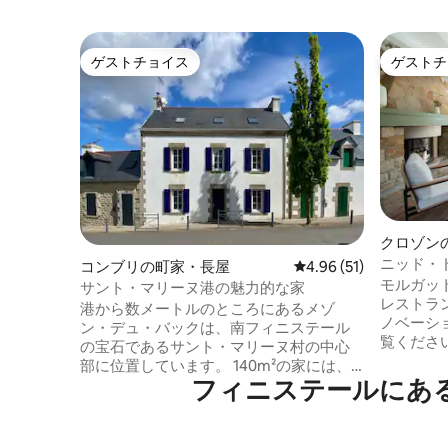
ゲストチョイス
ゲストチ
ゲストチョイス
ゲストチ
クロゾン
ニッド・
コンブリの町家・長屋
レビュー51件、5つ星中
4.96 (51)
モルガット
サント・マリーヌ港の魅力的な家
レストラ
港から数メートルのところにあるメゾ
ノベーシ
ン・デュ・バックは、南フィニステール
覧ください。 🌊🏖️
の宝石であるサント・マリーヌ村の中心
平和と近
部に位置しています。 140m²の家には、
風から守
フィニステールにあ
広いリビングスペース、小さな庭、広々
クスするのに最
とした寝室があり、オデ川の素晴らしい
ープンプ
景色を眺めることができます。 2022年に
リビング
全面改装された魅力的な家で、モダンな