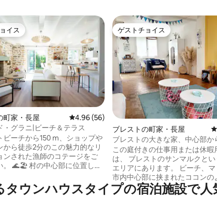
ョイス
ゲストチョイス
ョイス
ゲストチョイス
の町家・長屋
レビュー56件、5つ星中4.96つ星の平均評価
4.96 (56)
ド・グラニ|ビーチ＆テラス
4.96つ星の平均評価
ブレストの町家・長屋
ビーチから150 m、ショップや
ブレストの大きな家、中心部か
ンから徒歩2分のこの魅力的なリ
から2分
この庭付きの仕事用または休暇
ョンされた漁師のコテージをご
は、 ブレストのサンマルクという人気の
 村の中心部に位置し、
エリアにあります。 ビーチ、マリーナ、
さを兼ね備えています。 景色や
市内中心部に挟まれたココンの
られたリアガーデンは、リラッ
るタウンハウスタイプの宿泊施設で人
所にあります。 私はあなたを大
適です。 この家には、オ
す 静かに楽しんで、観光して、仕事をし
ランのキッチンと暖炉を備えた
てください！ リビングルーム（ソファー
ルーム、シャワールーム、2階に
ベッド）、美しい寝室4部屋：