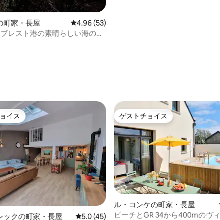
の町家・長屋
レビュー53件、5つ星中4.96つ星の平均評価
4.96 (53)
dy：ブレスト港の素晴らしい海の眺
ョイス
ゲストチョイス
ョイス
ゲストチョイス
ル・コンケの町家・長屋
ビーチとGR 34から400mのヴ
中5.0つ星の平均評価
レックの町家・長屋
レビュー45件、5つ星中5.0つ星の平均評価
5.0 (45)