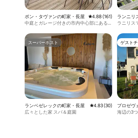
ポン・タヴァンの町家・長屋
レビュー161件、5つ星
4.88 (161)
ランニリ
中庭とガレージ付きの市内中心部にある
ラニリス
家
き
スーパーホスト
ゲストチ
スーパーホスト
ゲストチ
ランベゼレックの町家・長屋
レビュー30件、5つ星中
4.83 (30)
プロゼヴ
広々とした家 スパ＆庭園
海辺の3