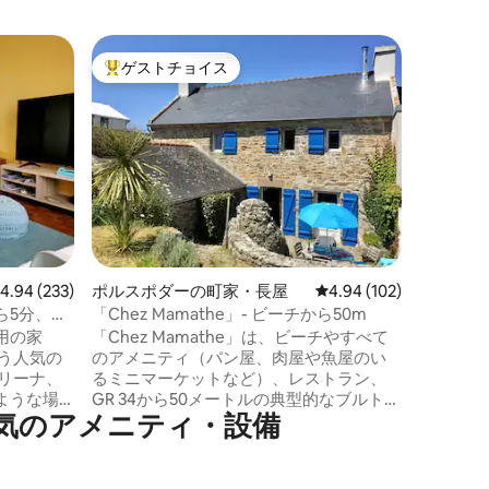
ランベゼ
ゲストチョイス
ゲス
大好評のゲストチョイスです。
大好評
静かな家
ブレスト
ラクター
しみくだ
理想的なファ
ザニンで
る5人分
ダブルベッ
備えたダブルルー
快適な庭
レビュー233件、5つ星中4.94つ星の平均評価
4.94 (233)
ポルスポダーの町家・長屋
レビュー102件、5つ星
4.94 (102)
ありませ
申し込み
ら5分、海
「Chez Mamathe」- ビーチから50m
用の家
「Chez Mamathe」は、ビーチやすべて
のアメニティ（パン屋、肉屋や魚屋のい
るミニマーケットなど）、レストラン、
ような場
GR 34から50メートルの典型的なブルトン
気のアメニティ・設備
歓迎しま
の家です。 車は使いません。すべて徒歩
で行きます。家から周辺まで、海、フォ
ール・ライトハウス、ウエッサン島、伝
ダブルベッ
説の海岸とイロワーズ海のすべての素晴