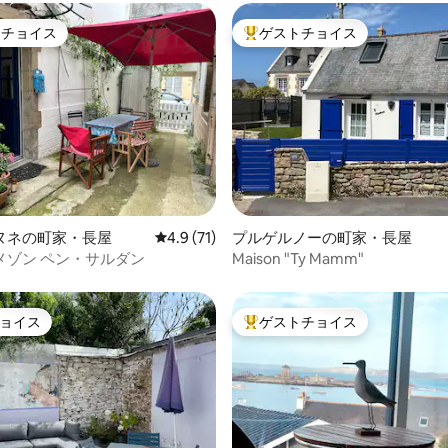
トチョイス
ゲストチョイス
ゲストチョイスです。
大好評のゲストチョイスです。
中4.82つ星の平均評価
ヌネの町家・長屋
レビュー71件、5つ星中4.9つ星の平均評価
4.9 (71)
プルゲルノーの町家・長屋
メゾン ペン・サルダン
Maison "Ty Mamm"
ョイス
ゲストチョイス
ョイス
大好評のゲストチョイスです。