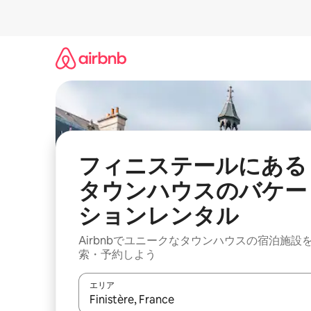
コ
ン
テ
ン
ツ
に
ス
キ
ッ
プ
フィニステールにある
タウンハウスのバケー
ションレンタル
Airbnbでユニークなタウンハウスの宿泊施設
索・予約しよう
エリア
検索結果が表示されたら、上下の矢印キーを使っ