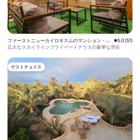
ファーストニューカイロキスムのマンション・ア
レビュー51
5.0 (51)
パート
広大なスカイラインプライベートテラスの豪華な滞在
ゲストチョイス
ゲストチョイス