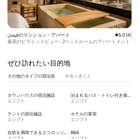
فيصلのマンション・アパート
レビュー4
5.0 (4)
最高のピラミッドビュー - 2ベッドルームのアパートメント
ぜひ訪⁠れ⁠た⁠い目⁠的⁠地
その他のタ⁠イ⁠プ⁠の宿⁠泊⁠先
やるべきこと
タウンハウスの宿泊施設
泊まれるバス・トイレ付き個室
エジプト
エジプト
テントの宿泊施設
ホテルの客室
エジプト
エジプト
自然を満喫できるエコロッジの宿泊施設
B&B
エジプト
エジプト