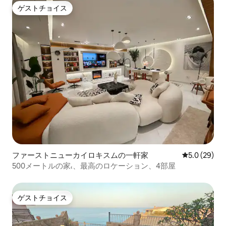
ゲストチョイス
ゲストチョイス
ファーストニューカイロキスムの一軒家
レビュー29
5.0 (29)
500メートルの家،、最高のロケーション、4部屋
ゲストチョイス
ゲストチョイス