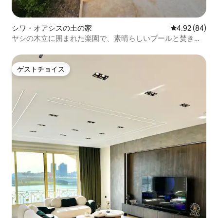
シワ・オアシスの土の家
レビュー84件
4.92 (84)
ヤシの木立に囲まれた楽園で、素晴らしいプールと焚き火
台を楽しもう
ゲストチョイス
ゲストチョイス