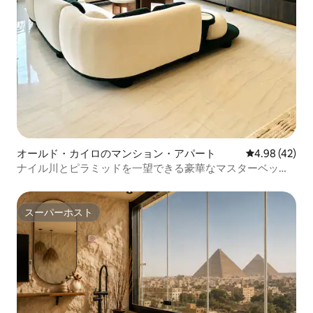
オールド・カイロのマンション・アパート
レビュー42件
4.98 (42)
ナイル川とピラミッドを一望できる豪華なマスターベッド
ルーム3室
スーパーホスト
スーパーホスト