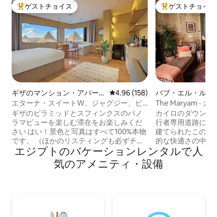
ゲストチョイス
ゲストチョイス
大好評のゲストチョイスです。
大好評のゲストチ
ギザのマンション・アパー
レビュー158件、5つ星中4.96
4.96 (158)
バブ・エル・ルー
ト
ョン・アパート
エターナ・スイートW、ジャグジー、ピ
The Maryam 
ラミッドビュー、バルコニー
る旧世界の魅力
ギザのピラミッドとスフィンクスのパノ
カイロのダウンタ
ラマビューを楽しむ滞在をお楽しみくだ
行者専用道路に面し
さい はい！景色と写真はすべて100%本物
建てられたこの魅
です。 （ほかのリスティングも必ずチェ
的な快適さの中で
エジプトのバケーションレンタルで人
ックしてください）この現代的なオリエ
う。 アンティーク、ヴィンテージ、手作
ンタルスタジオ内のどこからでも、また
りの家具、テキス
気のアメニティ・設備
はジャグジーでリラックスしている間
洗練された調和を
に、すべてのギザピラミッドの素晴らし
がその全体を包み
い景色をお楽しみください。 ピラミッド
に目に贅沢な空間
の入り口から徒歩10分です。 ご旅行を最
ムのアパートメン
大限に楽しむために、ぜひ私たちの体験
力的なリビングエ
をチェックしてください！ 私たちは、ゲ
ン、ダイニングス