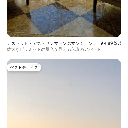
ナズラット・アス・サンマーンのマンション・
レビュー27件
4.89 (27)
アパート
雄大なピラミッドの景色が見える伝説のアパート
ゲストチョイス
ゲストチョイス