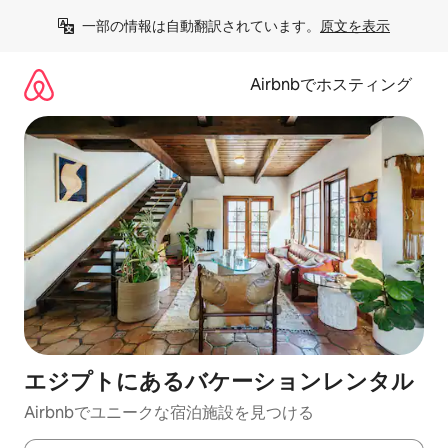
コ
一部の情報は自動翻訳されています。
原文を表示
ン
テ
ン
Airbnbでホスティング
ツ
に
ス
キ
ッ
プ
エジプトにあるバケーションレンタル
Airbnbでユニークな宿泊施設を見つける