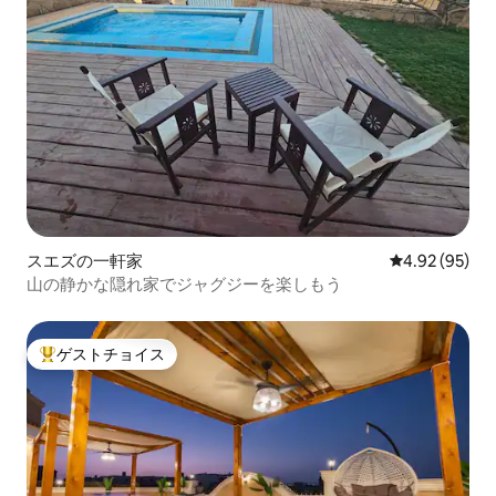
スエズの一軒家
レビュー95件
4.92 (95)
山の静かな隠れ家でジャグジーを楽しもう
ゲストチョイス
大好評のゲストチョイスです。