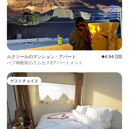
ルクソールのマンション・アパート
レビュー33件
4.94 (33)
ハブ神殿前のラムセス3アパートメント
ゲストチョイス
ゲストチョイス