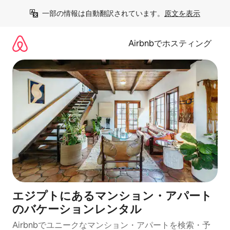
コ
一部の情報は自動翻訳されています。
原文を表示
ン
テ
ン
Airbnbでホスティング
ツ
に
ス
キ
ッ
プ
エジプトにあるマンション・アパート
のバケーションレンタル
Airbnbでユニークなマンション・アパートを検索・予