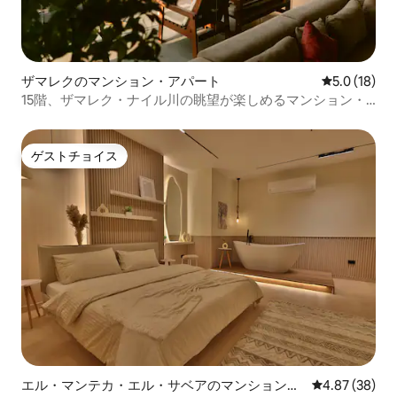
ザマレクのマンション・アパート
レビュー18
5.0 (18)
15階、ザマレク・ナイル川の眺望が楽しめるマンション・
アパート
ゲストチョイス
ゲストチョイス
エル・マンテカ・エル・サベアのマンション・
レビュー38件
4.87 (38)