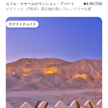
カフル・ナサールのマンション・アパート
レビュー174件
4.99 (174)
ピラミッド（T/A/K）居心地の良いフレンドリーな家
ゲストチョイス
大好評のゲストチョイスです。