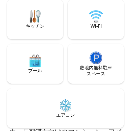
の入り口から徒歩10分です。 ご旅行を最
ムのアパートメン
大限に楽しむために、ぜひ私たちの体験
力的なリビングエ
をチェックしてください！ 私たちは、ゲ
ン、ダイニングス
ストにふさわしい魔法のようなおもてな
ク、広々としたバ
しを提供するために全力で取り組んでい
屋外に面した小さ
キッチン
Wi-Fi
ます。
す。
敷地内無料駐⁠車
プール
ス⁠ペ⁠ー⁠ス
エアコン