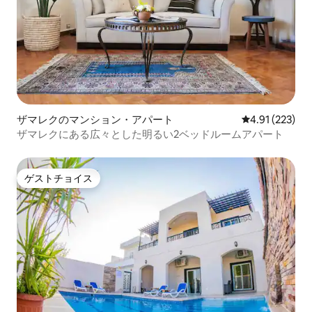
ザマレクのマンション・アパート
レビュー223件
4.91 (223)
ザマレクにある広々とした明るい2ベッドルームアパート
ゲストチョイス
ゲストチョイス