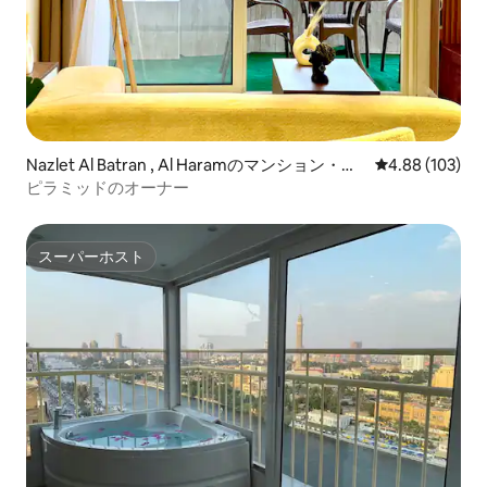
Nazlet Al Batran , Al Haramのマンション・ア
レビュー103件
4.88 (103)
パート
ピラミッドのオーナー
スーパーホスト
スーパーホスト