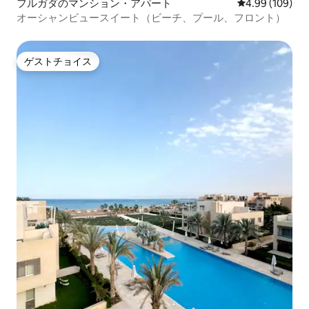
フルガダのマンション・アパート
レビュー109件
4.99 (109)
オーシャンビュースイート（ビーチ、プール、フロント）
ゲストチョイス
ゲストチョイス