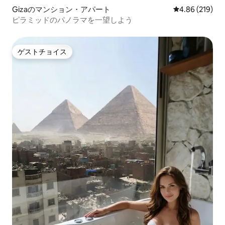
Gizaのマンション・アパート
レビュー219件
4.86 (219)
ピラミッドのパノラマを一望しよう
ゲストチョイス
ゲストチョイス