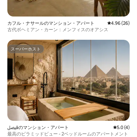
カフル・ナサールのマンション・アパート
レビュー26件
4.96 (26)
古代ボヘミアン・カーン：メンフィスのオアシス
スーパーホスト
スーパーホスト
فيصلのマンション・アパート
レビュー4
5.0 (4)
最高のピラミッドビュー - 2ベッドルームのアパートメント