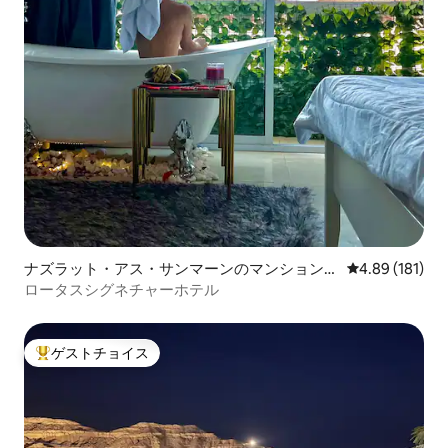
ナズラット・アス・サンマーンのマンション・
レビュー181件
4.89 (181)
アパート
ロータスシグネチャーホテル
ゲストチョイス
大好評のゲストチョイスです。