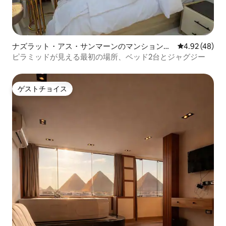
ナズラット・アス・サンマーンのマンション・
レビュー48件
4.92 (48)
アパート
ピラミッドが見える最初の場所、ベッド2台とジャグジー
ゲストチョイス
ゲストチョイス