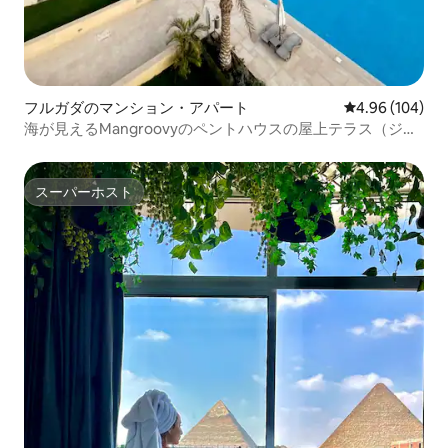
フルガダのマンション・アパート
レビュー104件
4.96 (104)
海が見えるMangroovyのペントハウスの屋上テラス（ジャ
グジー付き）
スーパーホスト
スーパーホスト