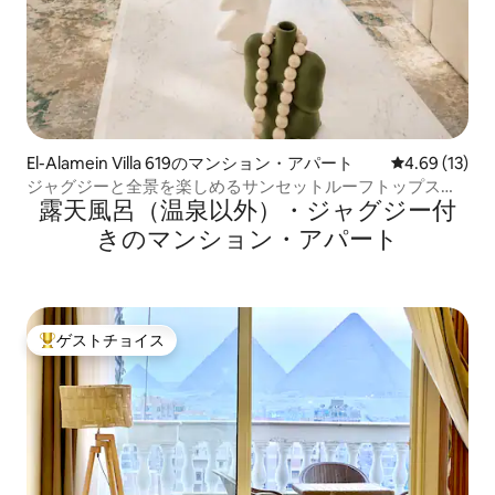
El-Alamein Villa 619のマンション・アパート
レビュー13件
4.69 (13)
ジャグジーと全景を楽しめるサンセットルーフトップスイ
露天風呂（温泉以外）・ジャグジー付
ート
きのマンション・アパート
ゲストチョイス
大好評のゲストチョイスです。