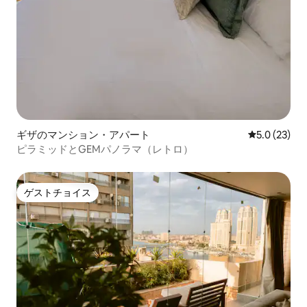
ギザのマンション・アパート
レビュー23
5.0 (23)
ピラミッドとGEMパノラマ（レトロ）
ゲストチョイス
ゲストチョイス