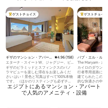
ゲストチョイス
ゲストチョイス
大好評のゲストチョイスです。
大好評のゲストチ
ギザのマンション・アパー
レビュー158件、5つ星中4.96
4.96 (158)
バブ・エル・ルー
ト
ョン・アパート
エターナ・スイートW、ジャグジー、ピ
The Maryam 
ラミッドビュー、バルコニー
る旧世界の魅力
ギザのピラミッドとスフィンクスのパノ
カイロのダウンタ
ラマビューを楽しむ滞在をお楽しみくだ
行者専用道路に面し
さい はい！景色と写真はすべて100%本物
建てられたこの魅
です。 （ほかのリスティングも必ずチェ
的な快適さの中で
エジプトにあるマンション・アパート
ックしてください）この現代的なオリエ
う。 アンティーク、ヴィンテージ、手作
ンタルスタジオ内のどこからでも、また
りの家具、テキス
で人気のアメニティ・設備
はジャグジーでリラックスしている間
洗練された調和を
に、すべてのギザピラミッドの素晴らし
がその全体を包み
い景色をお楽しみください。 ピラミッド
に目に贅沢な空間