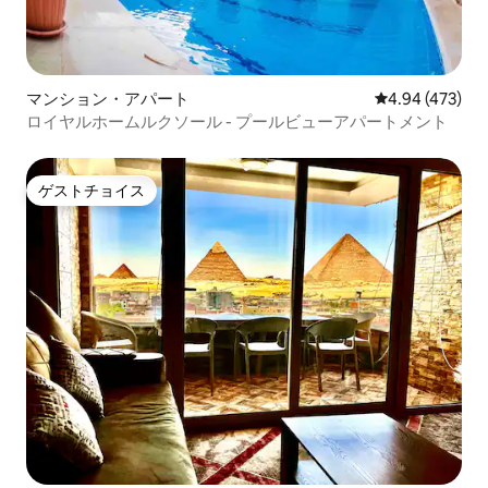
マンション・アパート
レビュー473件
4.94 (473)
ロイヤルホームルクソール - プールビューアパートメント
ゲストチョイス
ゲストチョイス