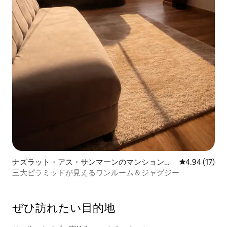
ナズラット・アス・サンマーンのマンション・
レビュー17件
4.94 (17)
アパート
三大ピラミッドが見えるワンルーム＆ジャグジー
ぜひ訪⁠れ⁠た⁠い目⁠的⁠地