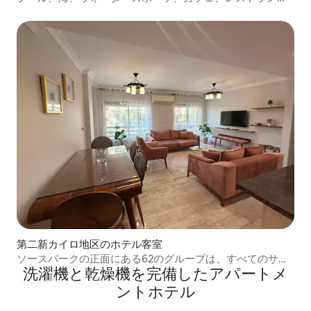
ある素敵な場所。
第二新カイロ地区のホテル客室
ソースパークの正面にある62のグループは、すべてのサー
洗濯機と乾燥機を完備したアパートメ
ビスの場所に直接あります
ントホテル