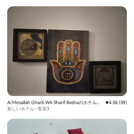
Al Mesallah Gharb WA Sharif Bashaのホテル客
レビュー39件
4.56 (39)
室
新しいホテル - 客室3