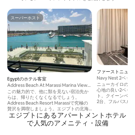
スーパーホスト
スーパーホスト
ファーストニュー
のマンション・ア
Navy Nest 
Egyptのホテル客室
ータス、ニューカ
ニューカイロのロ
Address Beach At Marassi Marina View、
心地の良い2ベッ
2ベッドルーム
この魅力的で、他に類を見ない宿泊先か
ト。クイーンベッ
らは、帰りたくなくなるでしょう。
2台、フルバスルー
Address Beach Resort Marassiで究極の
ご宿泊いただけま
贅沢を満喫しましょう。エジプトの北海
チンには、電子レ
エジプトにあるアパートメントホテル
岸に位置し、息をのむような地中海を一
ロ、食器、調理の
望できるこの高級リゾートは、世界トッ
で人気のアメニティ・設備
す。さらに、スマー
プクラスのリゾートライフとプライベー
Fi、無料駐車場も
トな快適さが完璧に融合した空間を提供