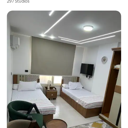
ル客室
297 Studios