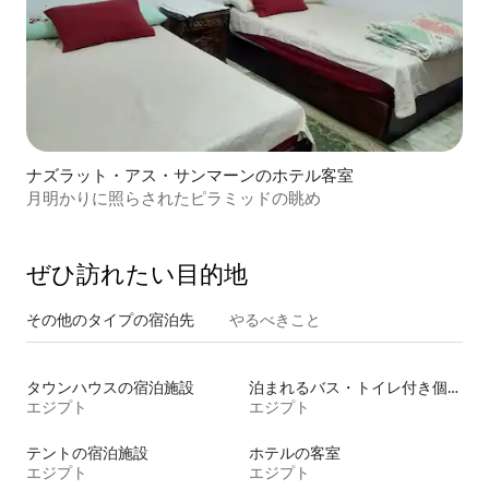
ナズラット・アス・サンマーンのホテル客室
月明かりに照らされたピラミッドの眺め
ぜひ訪⁠れ⁠た⁠い目⁠的⁠地
その他のタ⁠イ⁠プ⁠の宿⁠泊⁠先
やるべきこと
タウンハウスの宿泊施設
泊まれるバス・トイレ付き個室
エジプト
エジプト
テントの宿泊施設
ホテルの客室
エジプト
エジプト