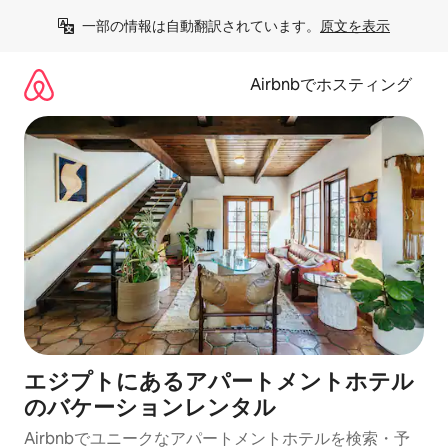
コ
一部の情報は自動翻訳されています。
原文を表示
ン
テ
ン
Airbnbでホスティング
ツ
に
ス
キ
ッ
プ
エジプトにあるアパートメントホテル
のバケーションレンタル
Airbnbでユニークなアパートメントホテルを検索・予