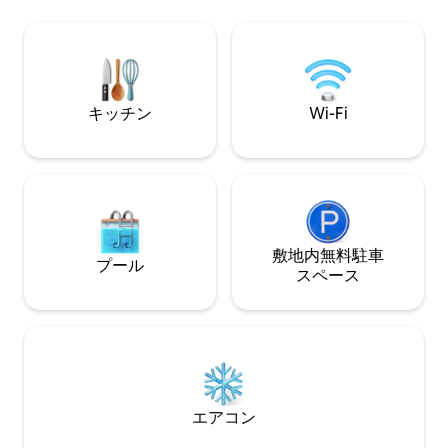
街、カイロ・アメ
します。海辺での短期滞在をお探しの場
90モール、ナス
合でも、1か月程度の長期滞在をお望みの
イロ空港に通じる
場合でも、手つかずの砂浜、透き通った
が良好です。
海、忘れられない海辺の優雅な雰囲気を
楽しめる、理想的な滞在先です。
キッチン
Wi-Fi
敷地内無料駐⁠車
プール
ス⁠ペ⁠ー⁠ス
エアコン