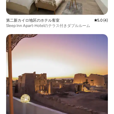
第二新カイロ地区のホテル客室
レビュー4
5.0 (4)
Sleep Inn Apart-Hotelのテラス付きダブルルーム