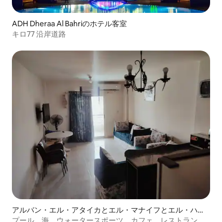
ADH Dheraa Al Bahriのホテル客室
キロ77 沿岸道路
アルバン・エル・アタイカとエル・マナイフとエル・ハウ
ィタットのホテル客室
プール、海、ウォータースポーツ、カフェ、レストランが