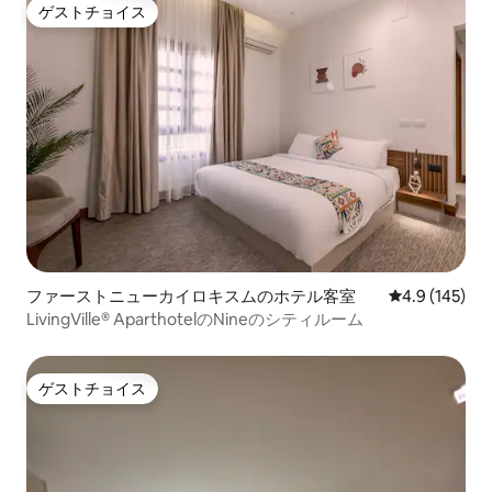
ゲストチョイス
ゲストチョイス
ファーストニューカイロキスムのホテル客室
レビュー145
4.9 (145)
LivingVille® AparthotelのNineのシティルーム
ゲストチョイス
ゲストチョイス