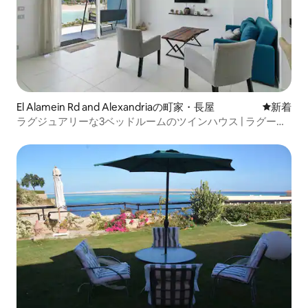
El Alamein Rd and Alexandriaの町家・長屋
新しい宿
新着
ラグジュアリーな3ベッドルームのツインハウス | ラグーン
ビュー | フーカベイ