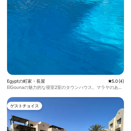
Egyptの町家・長屋
レビュー4
5.0 (4)
ElGounaの魅力的な寝室2室のタウンハウス。マラヤのあな
たの家
ゲストチョイス
ゲストチョイス