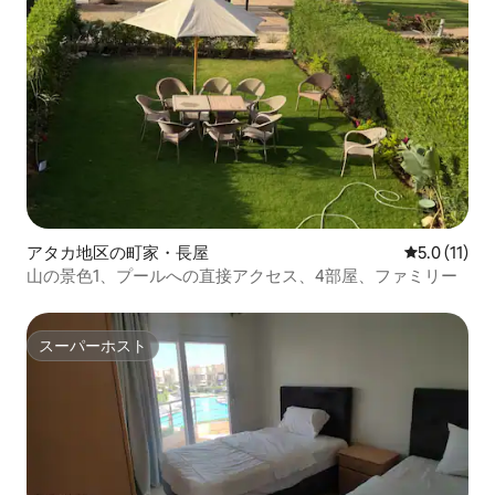
アタカ地区の町家・長屋
レビュー11
5.0 (11)
山の景色1、プールへの直接アクセス、4部屋、ファミリー
スーパーホスト
スーパーホスト