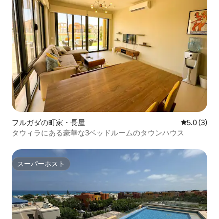
フルガダの町家・長屋
レビュー3
5.0 (3)
タウィラにある豪華な3ベッドルームのタウンハウス
スーパーホスト
スーパーホスト