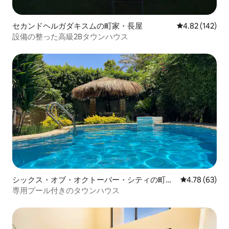
セカンドヘルガダキスムの町家・長屋
レビュー142件
4.82 (142)
設備の整った高級2Bタウンハウス
シックス・オブ・オクトーバー・シティの町
レビュー63件
4.78 (63)
家・長屋
専用プール付きのタウンハウス