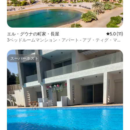
エル・グウナの町家・長屋
レビュー11
5.0 (11)
3ベッドルームマンション・アパート - アブ・ティグ・マリ
ーナ近く
スーパーホスト
スーパーホスト