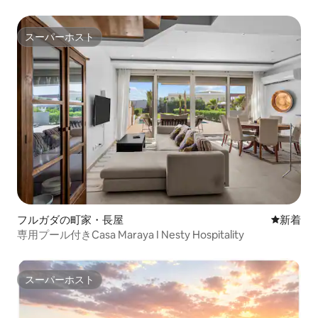
スーパーホスト
スーパーホスト
フルガダの町家・長屋
新しい宿
新着
専用プール付きCasa Maraya I Nesty Hospitality
スーパーホスト
スーパーホスト