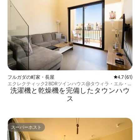
フルガダの町家・長屋
レビュー61
4.7 (61)
エクレクティック2 BDRツインハウス@タウィラ・エル・グ
洗濯機と乾燥機を完備したタウンハウ
ウナ
ス
スーパーホスト
スーパーホスト