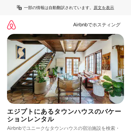
コ
一部の情報は自動翻訳されています。
原文を表示
ン
テ
ン
Airbnbでホスティング
ツ
に
ス
キ
ッ
プ
エジプトにあるタウンハウスのバケー
ションレンタル
Airbnbでユニークなタウンハウスの宿泊施設を検索・