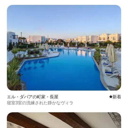
エル・ダバアの町家・長屋
新しい宿
新着
寝室3室の洗練された静かなヴィラ