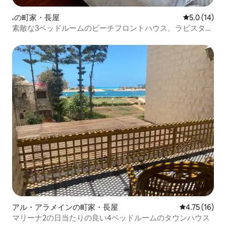
،の町家・長屋
レビュー14
5.0 (14)
素敵な3ベッドルームのビーチフロントハウス、ラビスタカ
スカダ
アル・アラメインの町家・長屋
レビュー16件
4.75 (16)
マリーナ2の日当たりの良い4ベッドルームのタウンハウス