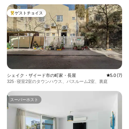
「Lumina-1BR」
ゲストチョイス
大好評のゲストチョイスです。
シェイク・ザイード市の町家・長屋
レビュー7
5.0 (7)
325 · 寝室2室のタウンハウス、バスルーム2室、裏庭
スーパーホスト
スーパーホスト