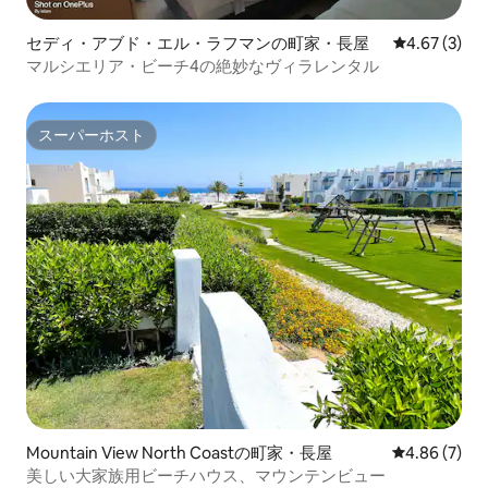
セディ・アブド・エル・ラフマンの町家・長屋
レビュー3件
4.67 (3)
マルシエリア・ビーチ4の絶妙なヴィラレンタル
スーパーホスト
スーパーホスト
Mountain View North Coastの町家・長屋
レビュー7件
4.86 (7)
美しい大家族用ビーチハウス、マウンテンビュー