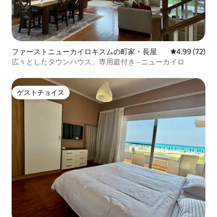
ファーストニューカイロキスムの町家・長屋
レビュー72件
4.99 (72)
広々としたタウンハウス、専用庭付き - ニューカイロ
ゲストチョイス
ゲストチョイス