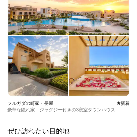
フルガダの町家・長屋
新しい宿
新着
豪華な隠れ家｜ジャグジー付きの3寝室タウンハウス
ぜひ訪⁠れ⁠た⁠い目⁠的⁠地