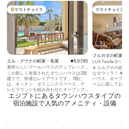
ゲストチョイス
ゲストチョイス
大好評のゲストチョイスです。
ゲストチョイス
フルガダの町家・
エル・グウナの町家・長屋
レビュー10件、5つ星中5.0
5.0 (10)
LUX Tawila 
ス、ラグーンビュ
素晴らしいプールハウスのデュプレック
➤ エルグナの絶景
ス - ベッド3台 - サウスマリーナ
なタウィラ！ ★ 3ベッドルームのタウン
この新しく改装されたタウンハウスは2階
ハウス。オープン
建てで、快適なレイアウトです。 1階に
ームに面しており
は、キッチン、ダイニングスペース、テ
ーンの景色を楽し
レビラウンジを組み合わせたオープンプ
エジプトにあるタウンハウスタイプの
宿泊施設の目の前
ランのエリアがあります。 この階には、
クセスも簡単です。 ★ グルメスーパ
クイーンベッドとフルバスルーム、ラン
宿泊施設で人気のアメニティ・設備
で徒歩5分 ★アブ
ドリクローゼットを備えた専用の寝室も
ンタウンまで車で5分 • エル・グー
あります。 1階には、快適なクイーンベッ
景スポット、タウ
ドを備えた2つの寝室、全面改装されたバ
の1つ。ラグーン
スルーム、素晴らしいプールビューを望
ィグマリーナの近く！ おすすめ
む専用バルコニーがあり、静かな隠れ家