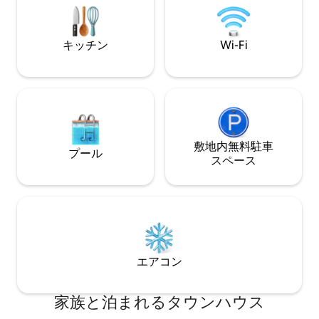
ル・お子様連れの
的空間とリラックスできる余分なスペー
ーファー
スを提供しています。 タウンハウスは共
用プールの目の前にあり、爽やかに泳い
キッチン
Wi-Fi
だり、プールサイドでくつろいだりする
のに便利です。考え抜かれたレイアウト
は、快適さと機能性の両方を求める家族
連れやカップル、少人数グループに適し
ています。 明るく、フレッシュで、上品
な仕上がりのこの家は、実用的な生活と
サウスマリーナの最高のロケーションを
兼ね備えており、スムーズで楽しい滞在
敷地内無料駐⁠車
プール
をお約束します。
ス⁠ペ⁠ー⁠ス
エアコン
家族と泊まれるタウンハウス