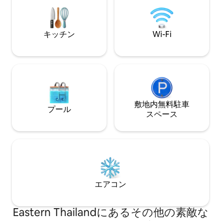
用のバスルームもあり、レイアウトが合
ム、麻雀台、ティ
理的で、より快適な滞在ができます。 🛏
キッチン、洗濯機、
寝室のレイアウト 4つの寝室のうち、3つ
ン、駐車場、充実
は1.8メートルの大きなベッド、1つは1.5
おり、短期旅行で
キッチン
Wi-Fi
メートルのベッドを備えており、さまざ
ィスでも、自宅の
まな滞在ニーズを満たし、家族や友人と
ができます。 ✨ヴィラは中天の中心部の
素晴らしい時間を共有するのに最適で
ヴィラエリアに位
す。 🍳 キッチンと食事 キッチンには調理
た雰囲気で、生活
器具が完備されており、簡単に調理で
行きやすいです。 ✨私たちが提供したい
き、自宅のような便利さと温かさを楽し
のは、ただ寝る場
めます。 🏊 プライベートプール ヴィラに
っくりと人生を楽
はプライベートプールがあり、水質は透
敷地内無料駐⁠車
す。 TMLは、タイのパタヤで高級民泊ブ
プール
明で、涼しさとリラクゼーションを楽し
ランド（中高級ヴ
ス⁠ペ⁠ー⁠ス
むのに理想的な場所です。週3回の清掃サ
ことに注力してお
ービスを提供し、清潔で快適な環境を確
提供するために最善
保します。 🔥 アウトドアレジャー バーベ
語、英語、タイ語
キューオーブンと広々とした屋外パーテ
ケーション｜チェ
ィースペースを備えたヴィラは、家族や
屋への食事サービ
友人と楽しいパーティーを楽しむのに最
トのおすすめ｜ゲ
適です。 📺 エンターテイメント施設 各ベ
掃とリネン交換。
エアコン
ッドルームには独立したテレビがあり、
リビングルームには大画面テレビがあ
り、家全体には高速Wi-Fiが備わってお
Eastern Thailandにあるその他の素敵な
り、豊かで便利なエンターテイメントと