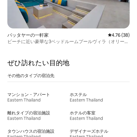
パッタヤーの一軒家
レビュー38件
4.76 (38)
ビーチに近い豪華な3ベッドルームプールヴィラ（オリーブ
2）
ぜひ訪⁠れ⁠た⁠い目⁠的⁠地
その他のタ⁠イ⁠プ⁠の宿⁠泊⁠先
マンション・アパート
ホステル
Eastern Thailand
Eastern Thailand
離れタイプの宿泊施設
ホテルの客室
Eastern Thailand
Eastern Thailand
タウンハウスの宿泊施設
デザイナーズホテル
Eastern Thailand
Eastern Thailand