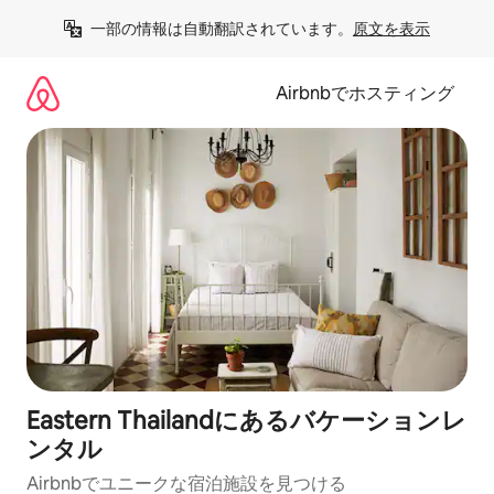
コ
一部の情報は自動翻訳されています。
原文を表示
ン
テ
ン
Airbnbでホスティング
ツ
に
ス
キ
ッ
プ
Eastern Thailandにあるバケーションレ
ンタル
Airbnbでユニークな宿泊施設を見つける