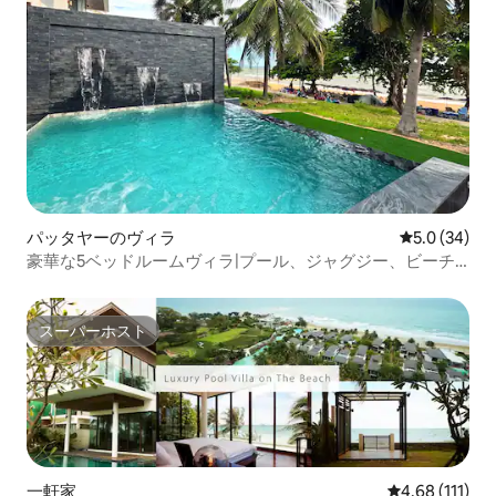
パッタヤーのヴィラ
レビュー34
5.0 (34)
豪華な5ベッドルームヴィラ|プール、ジャグジー、ビーチ
アクセス
スーパーホスト
スーパーホスト
一軒家
レビュー111
4.68 (111)