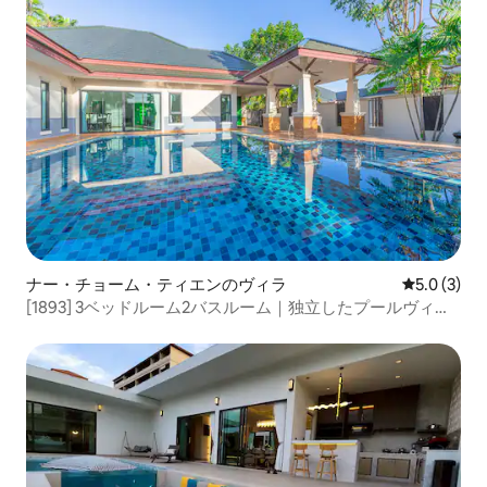
ナー・チョーム・ティエンのヴィラ
レビュー3
5.0 (3)
[1893] 3ベッドルーム2バスルーム｜独立したプールヴィラ
｜パタヤの観光スポットとビーチに近い｜モダンで豪華な
インテリア｜広々とした空間での休暇に最適