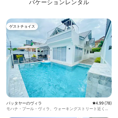
バケーションレンタル
接続体験を提供します。 🎨 モダンなスタ
イル ヴィラは、モダンで豪華なデザイン
スタイルを採用しており、シンプルで雰
囲気があり、快適さと優雅さを兼ね備え
ており、休暇をより快適にします。
ゲストチョイス
ゲストチョイス
パッタヤーのヴィラ
レビュー78件
4.99 (78)
モハナ・プール・ヴィラ、ウォーキングストリート近く、
プラヤ・デル・カーマン