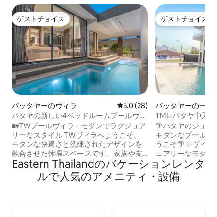
ゲストチョイス
ゲストチョイス
ゲストチョイス
ゲストチョイス
パッタヤーのヴィラ
レビュー28件、5つ星中5.0
5.0 (28)
パッタヤーの一軒
パタヤの新しい4ベッドルームプールヴィ
TML-パタヤ中天
ラ／パタヤTWラグジュアリー滞在プール
6ベッドルーム8バ
🏡TWプールヴィラ – モダンでラグジュア
🌴パタヤのジュ
ヴィラ
室、麻雀台、オー
リーなスタイル TWヴィラへようこそ。
モダンなプール付
活の便利さ
モダンな快適さと洗練されたデザインを
うこそ🌴 ✨ヴィラ全体は軽やかでラグジ
融合させた休暇スペースです。家族や友
ュアリーなモダン
Eastern Thailandのバケーションレンタ
人との集まりであっても、快適で忘れら
したオープンスペ
れない滞在をお楽しみいただけます。 ✨
バカンスのリラッ
ルで人気のアメニティ・設備
快適な空間 建物面積約160平方メートル
快適で便利な生活
の1階建てのヴィラで、4つのベッドルー
族旅行、友人との
ムと5つのバスルームがあります。各寝室
行、長期滞在に最適です。 
には独立したバスルームがあり、ゲスト
トプール、プロの