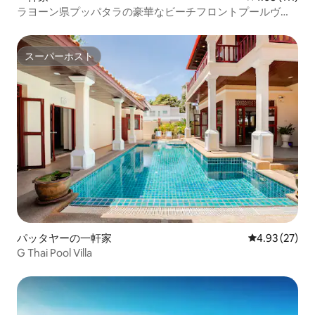
ラヨーン県プッパタラの豪華なビーチフロントプールヴィ
ラ
スーパーホスト
スーパーホスト
パッタヤーの一軒家
レビュー27件
4.93 (27)
G Thai Pool Villa